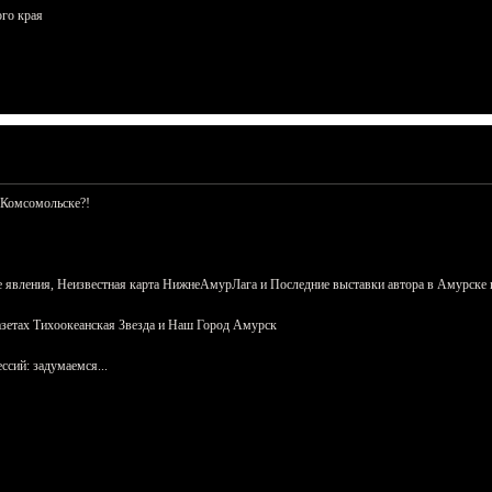
ого края
 Комсомольске?!
 явления, Неизвестная карта НижнеАмурЛага и Последние выставки автора в Амурске 
азетах Тихоокеанская Звезда и Наш Город Амурск
сий: задумаемся...