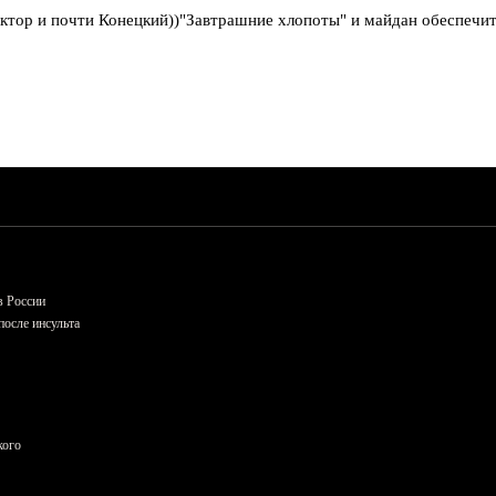
тор и почти Конецкий))"Завтрашние хлопоты" и майдан обеспечит
в России
осле инсульта
кого