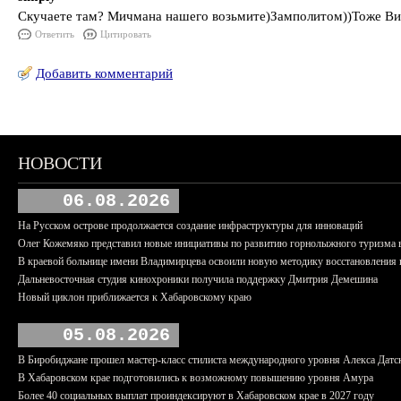
Скучаете там? Мичмана нашего возьмите)Замполитом))Тоже Вик
Ответить
Цитировать
Добавить комментарий
НОВОСТИ
06.08.2026
На Русском острове продолжается создание инфраструктуры для инноваций
Олег Кожемяко представил новые инициативы по развитию горнолыжного туризма 
В краевой больнице имени Владимирцева освоили новую методику восстановления п
Дальневосточная студия кинохроники получила поддержку Дмитрия Демешина
Новый циклон приближается к Хабаровскому краю
05.08.2026
В Биробиджане прошел мастер-класс стилиста международного уровня Алекса Датс
В Хабаровском крае подготовились к возможному повышению уровня Амура
Более 40 социальных выплат проиндексируют в Хабаровском крае в 2027 году