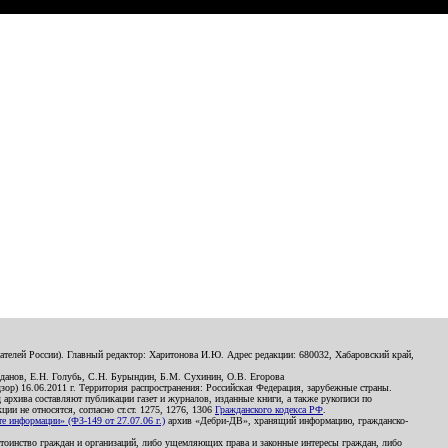
телей России). Главный редактор: Харитонова И.Ю. Адрес редакции: 680032, Хабаровский край,
данов, Е.Н. Голубь, С.Н. Бурындин, Б.М. Сухинин, О.В. Егорова
р) 16.06.2011 г. Территория распространения: Российская Федерация, зарубежные страны.
д архива составляют публикации газет и журналов, изданные книги, а также рукописи по
и не относятся, согласно ст.ст. 1275, 1276, 1306
Гражданского кодекса РФ
.
 информации» (ФЗ-149 от 27.07.06 г.)
архив «Дебри-ДВ», хранящий информацию, гражданско-
остоинство граждан и организаций, либо ущемляющих права и законные интересы граждан, либо