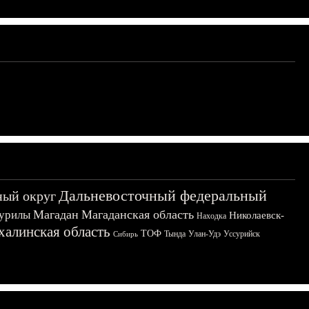
Дальневосточный федеральный
ный округ
Магадан
Магаданская область
урилы
Николаевск-
Находка
халинская область
ТОФ
Тында
Улан-Удэ
Уссурийск
Сибирь