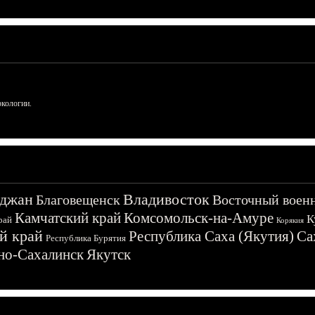
ркологии.
джан
Владивосток
Благовещенск
Восточный воен
Камчатский край
Комсомольск-на-Амуре
К
рай
Корякия
й край
Республика Саха (Якутия)
Са
Республика Бурятия
о-Сахалинск
Якутск