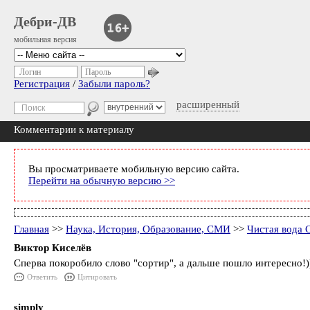
Дебри-ДВ
мобильная версия
Логин
Пароль
Регистрация
/
Забыли пароль?
расширенный
Комментарии к материалу
Вы просматриваете мобильную версию сайта.
Перейти на обычную версию >>
Главная
>>
Наука, История, Образование, СМИ
>>
Чистая вода 
Виктор Киселёв
Сперва покоробило слово "сортир", а дальше пошло интересно!)
Ответить
Цитировать
simply