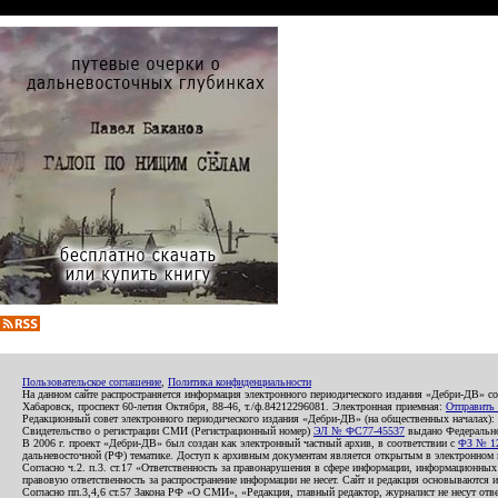
Пользовательское соглашение
,
Политика конфиденциальности
На данном сайте распространяется информация электронного периодического издания «Дебри-ДВ» с
Хабаровск, проспект 60-летия Октября, 88-46, т./ф.84212296081. Электронная приемная:
Отправить
Редакционный совет электронного периодического издания «Дебри-ДВ» (на общественных началах
Свидетельство о регистрации СМИ (Регистрационный номер)
ЭЛ № ФС77-45537
выдано Федеральной
В 2006 г. проект «Дебри-ДВ» был создан как электронный частный архив, в соответствии с
ФЗ № 12
дальневосточной (РФ) тематике. Доступ к архивным документам является открытым в электронном вид
Согласно ч.2. п.3. ст.17 «Ответственность за правонарушения в сфере информации, информационн
правовую ответственность за распространение информации не несет. Сайт и редакция основываются 
Согласно пп.3,4,6 ст.57 Закона РФ «О СМИ», «Редакция, главный редактор, журналист не несут отв