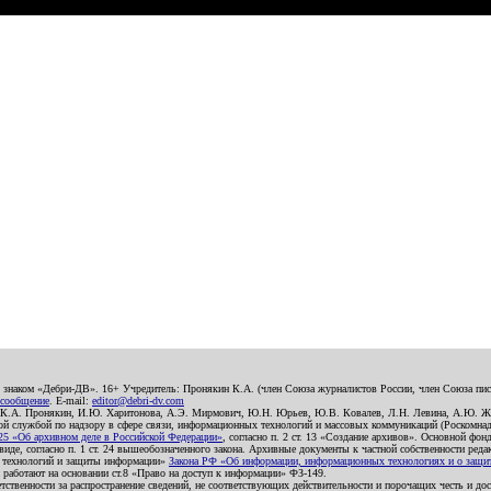
о знаком «Дебри-ДВ». 16+ Учредитель: Пронякин К.А. (член Союза журналистов России, член Союза писа
 сообщение
. E-mail:
editor@debri-dv.com
): К.А. Пронякин, И.Ю. Харитонова, А.Э. Мирмович, Ю.Н. Юрьев, Ю.В. Ковалев, Л.Н. Левина, А.Ю. Ж
 службой по надзору в сфере связи, информационных технологий и массовых коммуникаций (Роскомнадзо
5 «Об архивном деле в Российской Федерации»
, согласно п. 2 ст. 13 «Создание архивов». Основной фон
е, согласно п. 1 ст. 24 вышеобозначенного закона. Архивные документы к частной собственности редакци
ых технологий и защиты информации»
Закона РФ «Об информации, информационных технологиях и о защите
и работают на основании ст.8 «Право на доступ к информации» ФЗ-149.
етственности за распространение сведений, не соответствующих действительности и порочащих честь и д