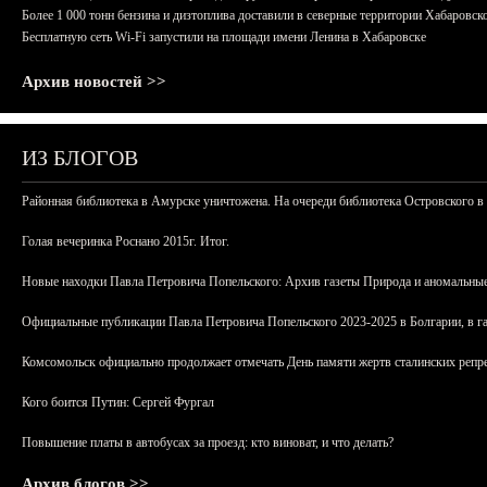
Более 1 000 тонн бензина и дизтоплива доставили в северные территории Хабаровск
Бесплатную сеть Wi-Fi запустили на площади имени Ленина в Хабаровске
Архив новостей >>
ИЗ БЛОГОВ
Районная библиотека в Амурске уничтожена. На очереди библиотека Островского в
Голая вечеринка Роснано 2015г. Итог.
Новые находки Павла Петровича Попельского: Архив газеты Природа и аномальные
Официальные публикации Павла Петровича Попельского 2023-2025 в Болгарии, в г
Комсомольск официально продолжает отмечать День памяти жертв сталинских репрес
Кого боится Путин: Сергей Фургал
Повышение платы в автобусах за проезд: кто виноват, и что делать?
Архив блогов >>