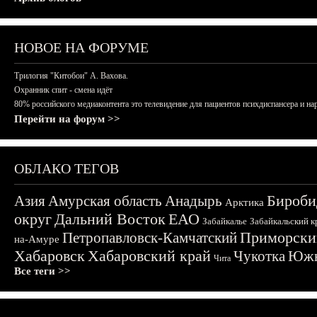
НОВОЕ НА ФОРУМЕ
Трилогия "Китобои" А. Вахова.
Охранник спит - смена идёт
80% российского медиаконтента это телевидение для пациентов психдиспансера и на
Перейти на форум >>
ОБЛАКО ТЕГОВ
Бироби
Азия
Амурская область
Анадырь
Арктика
округ
Дальний Восток
ЕАО
Забайкалье
Забайкальский к
Приморски
Петропавловск-Камчатский
на-Амуре
Хабаровск
Хабаровский край
Чукотка
Южн
Чита
Все теги >>