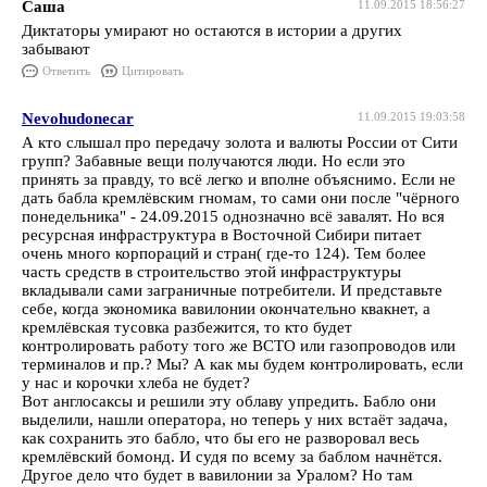
Саша
11.09.2015 18:56:27
Диктаторы умирают но остаются в истории а других
забывают
Ответить
Цитировать
Nevohudonecar
11.09.2015 19:03:58
А кто слышал про передачу золота и валюты России от Сити
групп? Забавные вещи получаются люди. Но если это
принять за правду, то всё легко и вполне объяснимо. Если не
дать бабла кремлёвским гномам, то сами они после "чёрного
понедельника" - 24.09.2015 однозначно всё завалят. Но вся
ресурсная инфраструктура в Восточной Сибири питает
очень много корпораций и стран( где-то 124). Тем более
часть средств в строительство этой инфраструктуры
вкладывали сами заграничные потребители. И представьте
себе, когда экономика вавилонии окончательно квакнет, а
кремлёвская тусовка разбежится, то кто будет
контролировать работу того же ВСТО или газопроводов или
терминалов и пр.? Мы? А как мы будем контролировать, если
у нас и корочки хлеба не будет?
Вот англосаксы и решили эту облаву упредить. Бабло они
выделили, нашли оператора, но теперь у них встаёт задача,
как сохранить это бабло, что бы его не разворовал весь
кремлёвский бомонд. И судя по всему за баблом начнётся.
Другое дело что будет в вавилонии за Уралом? Но там