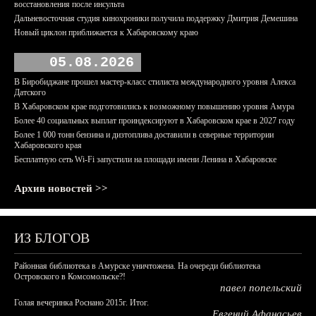
восстановления после инсульта
Дальневосточная студия кинохроники получила поддержку Дмитрия Демешина
Новый циклон приближается к Хабаровскому краю
05.08.2026
В Биробиджане прошел мастер-класс стилиста международного уровня Алекса
Датского
В Хабаровском крае подготовились к возможному повышению уровня Амура
Более 40 социальных выплат проиндексируют в Хабаровском крае в 2027 году
Более 1 000 тонн бензина и дизтоплива доставили в северные территории
Хабаровского края
Бесплатную сеть Wi-Fi запустили на площади имени Ленина в Хабаровске
Архив новостей >>
ИЗ БЛОГОВ
Районная библиотека в Амурске уничтожена. На очереди библиотека
Островского в Комсомольске?!
павел попельский
Голая вечеринка Роснано 2015г. Итог.
Евгений Афанасьев