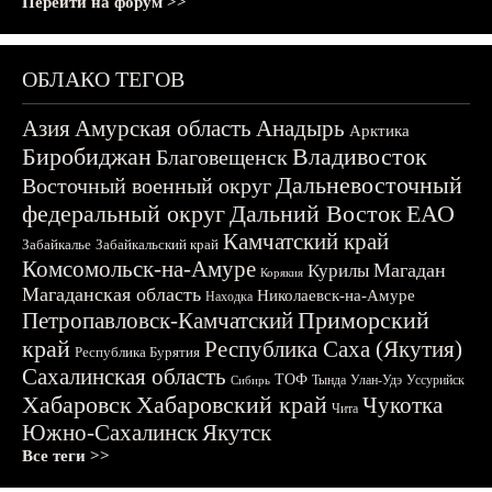
Перейти на форум >>
ОБЛАКО ТЕГОВ
Азия
Амурская область
Анадырь
Арктика
Биробиджан
Владивосток
Благовещенск
Дальневосточный
Восточный военный округ
федеральный округ
Дальний Восток
ЕАО
Камчатский край
Забайкалье
Забайкальский край
Комсомольск-на-Амуре
Магадан
Курилы
Корякия
Магаданская область
Николаевск-на-Амуре
Находка
Приморский
Петропавловск-Камчатский
край
Республика Саха (Якутия)
Республика Бурятия
Сахалинская область
ТОФ
Тында
Улан-Удэ
Уссурийск
Сибирь
Хабаровск
Хабаровский край
Чукотка
Чита
Южно-Сахалинск
Якутск
Все теги >>