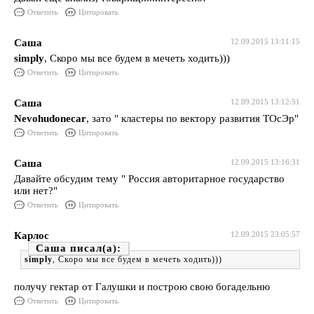
Ответить
Цитировать
Саша
12.09.2015 13:11:15
simply
, Скоро мы все будем в мечеть ходить)))
Ответить
Цитировать
Саша
12.09.2015 13:12:51
Nevohudonecar
, зато " кластеры по вектору развития ТОсЭр"
Ответить
Цитировать
Саша
12.09.2015 13:16:31
Давайте обсудим тему " Россия авторитарное государство
или нет?"
Ответить
Цитировать
Карлос
12.09.2015 23:05:57
Саша
simply
, Скоро мы все будем в мечеть ходить)))
получу гектар от Галушки и построю свою богадельню
Ответить
Цитировать