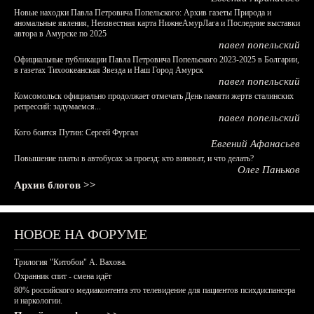
Новые находки Павла Петровича Попельского: Архив газеты Природа и
аномальные явления, Неизвестная карта НижнеАмурЛага и Последние выставки
автора в Амурске по 2025
павел попельский
Официальные публикации Павла Петровича Попельского 2023-2025 в Болгарии,
в газетах Тихоокеанская Звезда и Наш Город Амурск
павел попельский
Комсомольск официально продолжает отмечать День памяти жертв сталинских
репрессий: задумаемся...
павел попельский
Кого боится Путин: Сергей Фургал
Евгений Афанасьев
Повышение платы в автобусах за проезд: кто виноват, и что делать?
Олег Паньков
Архив блогов >>
НОВОЕ НА ФОРУМЕ
Трилогия "Китобои" А. Вахова.
Охранник спит - смена идёт
80% российского медиаконтента это телевидение для пациентов психдиспансера
и наркологии.