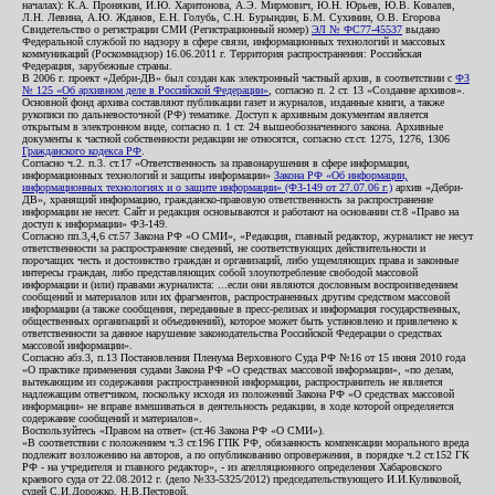
началах): К.А. Пронякин, И.Ю. Харитонова, А.Э. Мирмович, Ю.Н. Юрьев, Ю.В. Ковалев,
Л.Н. Левина, А.Ю. Жданов, Е.Н. Голубь, С.Н. Бурындин, Б.М. Сухинин, О.В. Егорова
Свидетельство о регистрации СМИ (Регистрационный номер)
ЭЛ № ФС77-45537
выдано
Федеральной службой по надзору в сфере связи, информационных технологий и массовых
коммуникаций (Роскомнадзор) 16.06.2011 г. Территория распространения: Российская
Федерация, зарубежные страны.
В 2006 г. проект «Дебри-ДВ» был создан как электронный частный архив, в соответствии с
ФЗ
№ 125 «Об архивном деле в Российской Федерации»
, согласно п. 2 ст. 13 «Создание архивов».
Основной фонд архива составляют публикации газет и журналов, изданные книги, а также
рукописи по дальневосточной (РФ) тематике. Доступ к архивным документам является
открытым в электронном виде, согласно п. 1 ст. 24 вышеобозначенного закона. Архивные
документы к частной собственности редакции не относятся, согласно ст.ст. 1275, 1276, 1306
Гражданского кодекса РФ
.
Согласно ч.2. п.3. ст.17 «Ответственность за правонарушения в сфере информации,
информационных технологий и защиты информации»
Закона РФ «Об информации,
информационных технологиях и о защите информации» (ФЗ-149 от 27.07.06 г.)
архив «Дебри-
ДВ», хранящий информацию, гражданско-правовую ответственность за распространение
информации не несет. Сайт и редакция основываются и работают на основании ст.8 «Право на
доступ к информации» ФЗ-149.
Согласно пп.3,4,6 ст.57 Закона РФ «О СМИ», «Редакция, главный редактор, журналист не несут
ответственности за распространение сведений, не соответствующих действительности и
порочащих честь и достоинство граждан и организаций, либо ущемляющих права и законные
интересы граждан, либо представляющих собой злоупотребление свободой массовой
информации и (или) правами журналиста: ...если они являются дословным воспроизведением
сообщений и материалов или их фрагментов, распространенных другим средством массовой
информации (а также сообщения, переданные в пресс-релизах и информация государственных,
общественных организаций и объединений), которое может быть установлено и привлечено к
ответственности за данное нарушение законодательства Российской Федерации о средствах
массовой информации».
Согласно абз.3, п.13 Постановления Пленума Верховного Суда РФ №16 от 15 июня 2010 года
«О практике применения судами Закона РФ «О средствах массовой информации», «по делам,
вытекающим из содержания распространенной информации, распространитель не является
надлежащим ответчиком, поскольку исходя из положений Закона РФ «О средствах массовой
информации» не вправе вмешиваться в деятельность редакции, в ходе которой определяется
содержание сообщений и материалов».
Воспользуйтесь «Правом на ответ» (ст.46 Закона РФ «О СМИ»).
«В соответствии с положением ч.3 ст.196 ГПК РФ, обязанность компенсации морального вреда
подлежит возложению на авторов, а по опубликованию опровержения, в порядке ч.2 ст.152 ГК
РФ - на учредителя и главного редактор», - из апелляционного определения Хабаровского
краевого суда от 22.08.2012 г. (дело №33-5325/2012) председательствующего И.И.Куликовой,
судей С.И.Дорожко, Н.В.Пестовой.