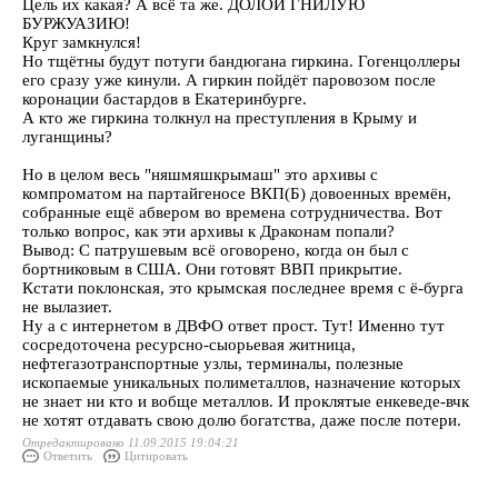
Цель их какая? А всё та же. ДОЛОЙ ГНИЛУЮ
БУРЖУАЗИЮ!
Круг замкнулся!
Но тщётны будут потуги бандюгана гиркина. Гогенцоллеры
его сразу уже кинули. А гиркин пойдёт паровозом после
коронации бастардов в Екатеринбурге.
А кто же гиркина толкнул на преступления в Крыму и
луганщины?
Но в целом весь "няшмяшкрымаш" это архивы с
компроматом на партайгеносе ВКП(Б) довоенных времён,
собранные ещё абвером во времена сотрудничества. Вот
только вопрос, как эти архивы к Драконам попали?
Вывод: С патрушевым всё оговорено, когда он был с
бортниковым в США. Они готовят ВВП прикрытие.
Кстати поклонская, это крымская последнее время с ё-бурга
не вылазиет.
Ну а с интернетом в ДВФО ответ прост. Тут! Именно тут
сосредоточена ресурсно-сыорьевая житница,
нефтегазотранспортные узлы, терминалы, полезные
ископаемые уникальных полиметаллов, назначение которых
не знает ни кто и вобще металлов. И проклятые енкеведе-вчк
не хотят отдавать свою долю богатства, даже после потери.
Отредактировано 11.09.2015 19:04:21
Ответить
Цитировать