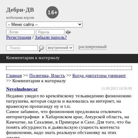
Дебри-ДВ
мобильная версия
Логин
Пароль
Регистрация
/
Забыли пароль?
расширенный
Комментарии к материалу
Главная
>>
Политика, Власть
>>
Когда диктаторы умирают
>> Комментарии к материалу
Nevohudonecar
11.09.2015 18:56:09
Недавно увидел по кремлёвскому тельавидению физиономию
патрушева, которая сидела и жаловалась на интернет, на
вражескую пропаганду ну и т.п.
Самое забавное, что физиономия предложила отключить
интернетрафики в Хабаровском крае, Амурской область, на
Камчатке, на Сахалине, в Приморье и Сахе. Для того, что бы
понять абсурдность и дьявольскую сущность контекста
физиономии, надо знать реальную обстановку на этих
землях.