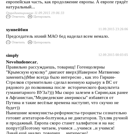
европейская часть, как продолжение европы. А европе грядёт
натуральный...
Отредактировано 11.09.2015 19:06:33
Ответить
Цитировать
хунвейбин
11.09.2015 23:26:06
Председатель ихний МАО бед наделал всем немало.
Ответить
Цитировать
simply
12.09.2015 00:03:05
Nevohudonecar
,
Правильно рассуждаешь, товарищ! Гогенцолерны
"Крымскую куколку" двигают вверх)Наверное Матвиенко
заменить))Мне всегда было интересно , как это Гиркин-
Стрелков стремительно сделал военную карьеру в ВС от
рядового до полковника после исторического факультета
гуманитарного ВУЗа?))) Мы скоро залезем в Сирию,как ранее
в Афганистан,"Медведевские америкосы" избавятся от
Путина и такие весёлые времена наступят, что скучно не
будет))
Нынешние коммунисты-реформисты-троцкисты сознательно
готовят агитаторов-болтунов,а не диктаторов. Тухляк ручной
и продажный. Европа скоро станет халифатом и на нас
попрут))Поэтому читаем, учимся ...учимся ..и учимся!
Давай ещё анализ, товарищ.....интересно!