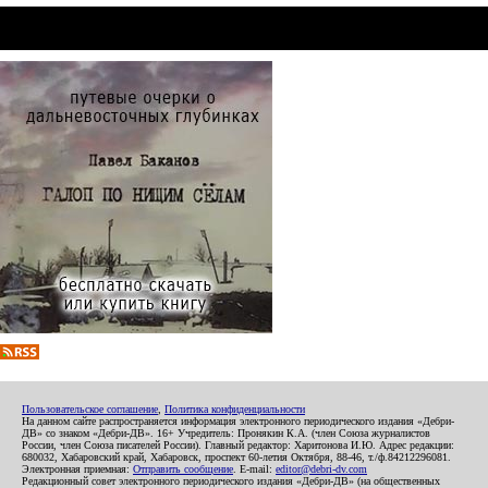
Пользовательское соглашение
,
Политика конфиденциальности
На данном сайте распространяется информация электронного периодического издания «Дебри-
ДВ» со знаком «Дебри-ДВ». 16+ Учредитель: Пронякин К.А. (член Союза журналистов
России, член Союза писателей России). Главный редактор: Харитонова И.Ю. Адрес редакции:
680032, Хабаровский край, Хабаровск, проспект 60-летия Октября, 88-46, т./ф.84212296081.
Электронная приемная:
Отправить сообщение
. E-mail:
editor@debri-dv.com
Редакционный совет электронного периодического издания «Дебри-ДВ» (на общественных