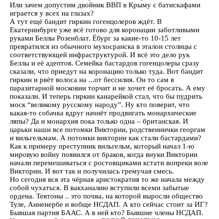
Или зачем допустим двойник ВВП в Крыму с батискафами
играется у всех на глазах?
А тут ещё бандит гиркин гогенцолеров ждёт. В
Екатеринбурге уже всё готово для коронации заботливыми
руками Беллы Розенблат. Ёбург за какие-то 10-15 лет
превратился из обычного мухосранска в эталон столицы с
соответствующей инфраструктурой. И всё это дело рук
Беллы и её адептов. Семейка бастардов гогенцолеры сразу
сказали, что приедут на коронацию только туда. Вот бандит
гиркин и рвёт волоса на ...от бессилия. Он то сам в
паразитарной московии торчит и не хочет её бросать. А ему
показали. И теперь гиркин канарейкой стал, что бы пудрить
моск “великому русскому народу”. Ну кто поверит, что
какая-то собачка вдруг начнёт продвигать монархические
ляпы? Да и монархия пока только одна – британская. И
царьки наши все потомки Виктории, родственнички георгам
и вильгельмам. А потомки виктории как стали бастардами?
Как к примеру преступник вильгельм, который начал 1-ю
мировую войну появился от браков, когда внуки Виктории
начали перемешиваться с ростовщиками кстати вопреки воле
Виктории. И вот так и получилась гремучая смесь.
Но сегодня вся эта чёрная аристократия то же начала между
собой чухаться. В вакханалию вступили всеми забытые
ордена. Тевтоны .. это почва, на которой выросли общество
Туле, Анненербе и вобще НСДАП. А кто сейчас стоит за ИГ?
Бывшая партия БААС. А в ней кто? Бывшие члены НСДАП.