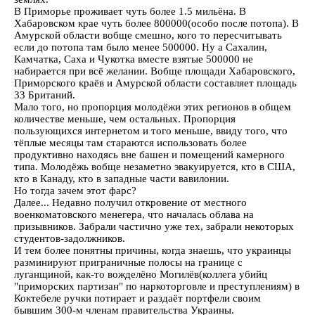
В Приморье проживает чуть более 1.5 мильёна. В
Хабаровском крае чуть более 800000(особо после потопа). В
Амурской области вобще смешно, кого то пересчитывать
если до потопа там было менее 500000. Ну а Сахалин,
Камчатка, Саха и Чукотка вместе взятые 500000 не
набирается при всё желании. Вобще площади Хабаровского,
Приморского краёв и Амурской области составляет площадь
33 Британий.
Мало того, но пропорция молодёжи этих регионов в общем
количестве меньше, чем остальных. Пропорция
пользующихся интернетом и того меньше, ввиду того, что
тёплые месяцы там стараются использовать более
продуктивно находясь вне башен и помещений камерного
типа. Молодёжь вобще незаметно эвакуируется, кто в США,
кто в Канаду, кто в западные части вавилонии.
Но тогда зачем этот фарс?
Далее... Недавно получил откровение от местного
военкоматовского менегера, что началась облава на
призывников. Забрали частично уже тех, забрали некоторых
студентов-задолжников.
И тем более понятны причины, когда знаешь, что украинцы
разминируют приграничные полосы на границе с
луганщиной, как-то вожделёно Могилёв(коллега убийц
"приморских партизан" по наркоторговле и преступлениям) в
Коктебеле ручки потирает и раздаёт портфели своим
бывшим 300-м членам правительства Украины.