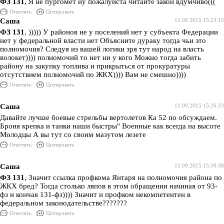
ФЗ 131
, Я не пургомет ну пожалуйста читайте закон вдумчиво(((
Ответить
Цитировать
Саша
11.09.2015 15:23:15
ФЗ 131
, ))))) У районов не у поселений нет у субъекта Федерации
нет у федеральной власти нет Объясните дураку тогда чьи это
полномочия? Следуя из вашей логики зря тут народ на власть
волокет)))) полномочий то нет ни у кого Можно тогда забить
району на закупку топлива и прикрыться от прокуратуры
отсутствием полномочий по ЖКХ)))) Вам не смешно))))
Ответить
Цитировать
Саша
11.09.2015 15:26:33
Давайте лучше боевые стрельбы вертолетов Ка 52 по обсуждаем.
Броня крепка и танки наши быстры" Военные как всегда на высоте
Молодцы А вы тут со своим мазутом лезете
Ответить
Цитировать
Саша
11.09.2015 15:30:38
ФЗ 131
, Значит ссылка профкома Янтаря на полномочия района по
ЖКХ бред? Тогда столько ляпов в этом обращении начиная от 93-
фз и кончая 131-фз)))) Значит и профком некомпетентен в
федеральном законодательстве???????
Ответить
Цитировать