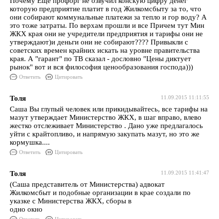
Почему Еще профорг не озвучил конскую цифру денег
которую предприятие платит в год Жилкомсбыту за то, что
они собирают коммунальные платежи за тепло и гор воду? А
это тоже затраты. По верхам прошли и все Причем тут Мин
ЖКХ края они не учредители предприятия и тарифы они не
утверждают)и деньги они не собирают???? Привыкли с
советских времен крайних искать на уровне правительства
края. А "гарант" по ТВ сказал - дословно "Цены диктует
рынок" вот и вся философия ценообразования господа)))
Ответить
Цитировать
Толя
11.09.2015 11:11:55
Саша Вы глупый человек или прикидывайтесь, все тарифы на
мазут утверждает Министерство ЖКХ, в шаг вправо, влево
жестко отслеживает Министерство . Дано уже предлагалось
уйти с крайтопливо, и напрямую закупать мазут, но это же
кормушка....
Ответить
Цитировать
Толя
11.09.2015 11:41:47
(Саша представитель от Министерства) адвокат
Жилкомсбыт и подобные организации в крае создали по
указке с Министерства ЖКХ, сборы в
одно окно