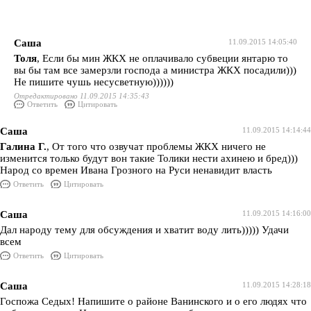
Саша
11.09.2015 14:05:40
Толя
, Если бы мин ЖКХ не оплачивало субвеции янтарю то
вы бы там все замерзли господа а министра ЖКХ посадили)))
Не пишите чушь несусветную))))))
Отредактировано 11.09.2015 14:35:43
Ответить
Цитировать
Саша
11.09.2015 14:14:44
Галина Г.
, От того что озвучат проблемы ЖКХ ничего не
изменится только будут вон такие Толики нести ахинею и бред)))
Народ со времен Ивана Грозного на Руси ненавидит власть
Ответить
Цитировать
Саша
11.09.2015 14:16:00
Дал народу тему для обсуждения и хватит воду лить))))) Удачи
всем
Ответить
Цитировать
Саша
11.09.2015 14:28:18
Госпожа Седых! Напишите о районе Ванинского и о его людях что