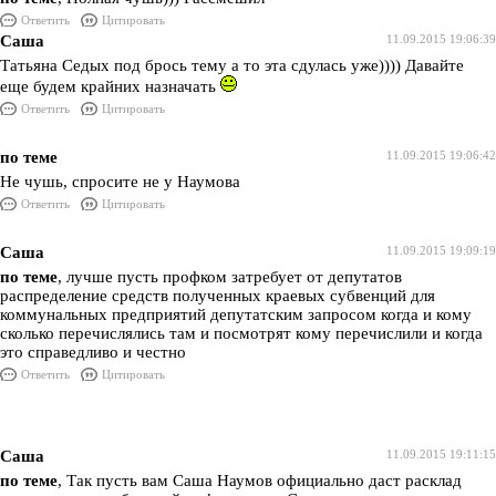
Ответить
Цитировать
Саша
11.09.2015 19:06:39
Татьяна Седых под брось тему а то эта сдулась уже)))) Давайте
еще будем крайних назначать
Ответить
Цитировать
по теме
11.09.2015 19:06:42
Не чушь, спросите не у Наумова
Ответить
Цитировать
Саша
11.09.2015 19:09:19
по теме
, лучше пусть профком затребует от депутатов
распределение средств полученных краевых субвенций для
коммунальных предприятий депутатским запросом когда и кому
сколько перечислялись там и посмотрят кому перечислили и когда
это справедливо и честно
Ответить
Цитировать
Саша
11.09.2015 19:11:15
по теме
, Так пусть вам Саша Наумов официально даст расклад