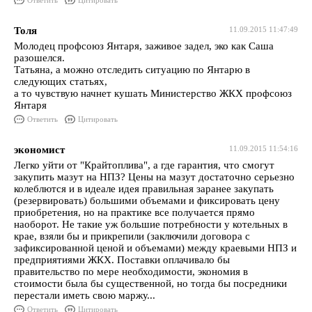
Ответить
Цитировать
Толя
11.09.2015 11:47:49
Молодец профсоюз Янтаря, заживое задел, эко как Саша
разошелся.
Татьяна, а можно отследить ситуацию по Янтарю в
следующих статьях,
а то чувствую начнет кушать Министерство ЖКХ профсоюз
Янтаря
Ответить
Цитировать
экономист
11.09.2015 11:54:16
Легко уйти от "Крайтоплива", а где гарантия, что смогут
закупить мазут на НПЗ? Цены на мазут достаточно серьезно
колеблются и в идеале идея правильная заранее закупать
(резервировать) большими объемами и фиксировать цену
приобретения, но на практике все получается прямо
наоборот. Не такие уж большие потребности у котельных в
крае, взяли бы и прикрепили (заключили договора с
зафиксированной ценой и объемами) между краевыми НПЗ и
предприятиями ЖКХ. Поставки оплачивало бы
правительство по мере необходимости, экономия в
стоимости была бы существенной, но тогда бы посредники
перестали иметь свою маржу...
Ответить
Цитировать