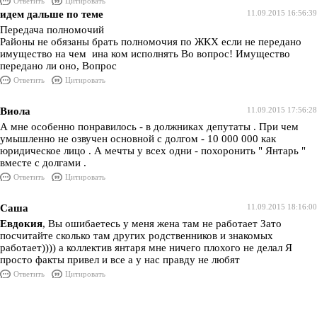
Ответить
Цитировать
идем дальше по теме
11.09.2015 16:56:39
Передача полномочий
Районы не обязаны брать полномочия по ЖКХ если не передано
имущество на чем ина ком исполнять Во вопрос! Имущество
передано ли оно, Вопрос
Ответить
Цитировать
Виола
11.09.2015 17:56:28
А мне особенно понравилось - в должниках депутаты . При чем
умышленно не озвучен основной с долгом - 10 000 000 как
юридическое лицо . А мечты у всех одни - похоронить " Янтарь "
вместе с долгами .
Ответить
Цитировать
Саша
11.09.2015 18:16:00
Евдокия
, Вы ошибаетесь у меня жена там не работает Зато
посчитайте сколько там других родственников и знакомых
работает)))) а коллектив янтаря мне ничего плохого не делал Я
просто факты привел и все а у нас правду не любят
Ответить
Цитировать