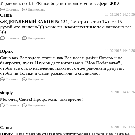
У районов по 131 ФЗ вообще нет полномочий в сфере ЖКХ
Ответить
Цитировать
Саша
11.09.2015 14:38:38
ФЕДЕРАЛЬНЫЙ ЗАКОН № 131
, Смотри статью 14 и ст 15 и
думай что пишешь)))) какие вы некомпетентные там написано все
))))
Ответить
Цитировать
Юрик
11.09.2015 14:40:36
Саша как Вас задела статья, как Вас несет, район Янтарь и не
банкротит, пусть Наумов даст интервью в "Мое Побережье" ,
чтобы все стало населению понятно, он же районный депутат,
чтобы ни Толики и Саши разьясняли, а специалист
Ответить
Цитировать
simply
11.09.2015 14:43:36
Молодец Санёк! Продолжай....интересно!
Ответить
Цитировать
Саша
11.09.2015 15:01:05
Юрик
, Юра меня не статья эта низкопробная задела я ее даже не