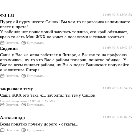
ФЗ 131
11.09.2015 15:38:53
Пургу ой пургу несете Сашок! Вы чем то паровозика напоминаете
прете и прете!
У районов нет полномочий закупать топливо, его край обязывает,
краю то есть Мин ЖКХ не хочет с поселками и селами возиться
Ответить
Цитировать
Евдокия
11.09.2015 15:47:17
Саша у Вас же жена работает в Янтаре, а Вы как то на профсоюз
ополчились, ну то что Вас с района поперли, понятно обидки. У
Вас во всем виноват района, ну Вы о людях Ванинских подумайте
о коллективе Янтаря
Ответить
Цитировать
закрываем тему
11.09.2015 15:54:15
Саша ЖКХ это така ж.., заболтал ты тему Сашок
Отредактировано 11.09.2015 15:58:19
Ответить
Цитировать
Алексанндр
11.09.2015 16:07:35
Всем понятно почему дорого - откаты...
Ответить
Цитировать