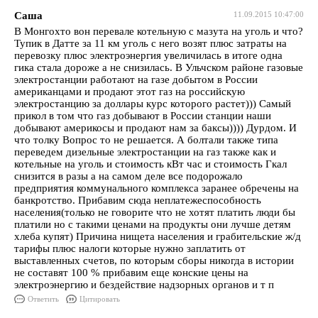
Саша
11.09.2015 10:47:00
В Монгохто вон перевале котельную с мазута на уголь и что?
Тупик в Датте за 11 км уголь с него возят плюс затраты на
перевозку плюс электроэнергия увеличилась в итоге одна
гика стала дороже а не снизилась. В Ульчском районе газовые
электростанции работают на газе добытом в России
американцами и продают этот газ на российскую
электростанцию за доллары курс которого растет))) Самый
прикол в том что газ добывают в России станции наши
добывают америкосы и продают нам за баксы)))) Дурдом. И
что толку Вопрос то не решается. А болтали также типа
переведем дизельные электростанции на газ также как и
котельные на уголь и стоимость кВт час и стоимость Гкал
снизится в разы а на самом деле все подорожало
предприятия коммунального комплекса заранее обречены на
банкротство. Прибавим сюда неплатежеспособность
населения(только не говорите что не хотят платить люди бы
платили но с такими ценами на продукты они лучше детям
хлеба купят) Причина нищета населения и грабительские ж/д
тарифы плюс налоги которые нужно заплатить от
выставленных счетов, по которым сборы никогда в истории
не составят 100 % прибавим еще конские цены на
электроэнергию и бездействие надзорных органов и т п
Ответить
Цитировать