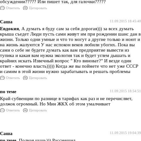
обсуждении????? Или пишет так, для галочки?????
Ответить
Цитировать
Саша
11.09.2015 18:45:40
Евдокия
, А думать я буду сам за себя дорогая))) за всех думать
крыша съедет Люди пусть сами живут им при рождении шанс дан в
жизни. Только одни умные и что то могут а другие только и ноют и
на жизнь жалуются У нас испокон веков любили убогих. Пока вы
сами о себе не будете думать как вам предприятие вывести из
тупика и какая вам нужна экология так и будет углем дышать и
крайних искать Извечный вопрос " Кто виноват?" И везде один
ответ - конечно власть))))) Когда же вы поймете что нет уже СССР
и самим в этой жизни нужно зарабатывать и решать проблемы
Ответить
Цитировать
по теме
11.09.2015 18:54:51
Край субвенции по разнице в тарифах как раз и не перечисляет,
должок огромный. Но Мин ЖКХ об этом умалчивает
Ответить
Цитировать
Саша
11.09.2015 19:04:39
по теме
, Полная чушь))) Рассмешил