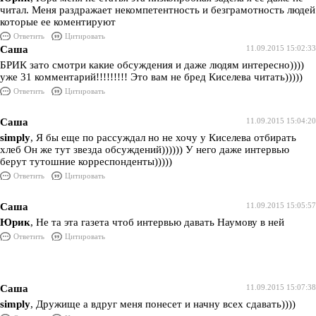
читал. Меня раздражает некомпетентность и безграмотность людей
которые ее коментируют
Ответить
Цитировать
Саша
11.09.2015 15:02:33
БРИК зато смотри какие обсуждения и даже людям интересно))))
уже 31 комментарий!!!!!!!!! Это вам не бред Киселева читать)))))
Ответить
Цитировать
Саша
11.09.2015 15:04:20
simply
, Я бы еще по рассуждал но не хочу у Киселева отбирать
хлеб Он же тут звезда обсуждений)))))) У него даже интервью
берут тутошние корреспонденты)))))
Ответить
Цитировать
Саша
11.09.2015 15:05:57
Юрик
, Не та эта газета чтоб интервью давать Наумову в ней
Ответить
Цитировать
Саша
11.09.2015 15:07:38
simply
, Дружище а вдруг меня понесет и начну всех сдавать))))