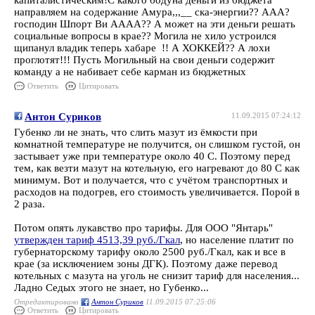
капиталистическим!С какого бодуна деньги из бюджета
направляем на содержание Амура,,,__ ска-энергии?? ААА?
господин Шпорт Ви АААА?? А может на эти деньги решать
социальные вопросы в крае?? Могила не хило устроился
щипанул владик теперь хабаре !! А ХОККЕЙ?? А лохи
проглотят!!! Пусть Могильный на свои деньги содержит
команду а не набивает себе карман из бюджетных
Ответить
Цитировать
Антон Суриков
11.09.2015 07:24:12
Губенко ли не знать, что слить мазут из ёмкости при
комнатной температуре не получится, он слишком густой, он
застывает уже при температуре около 40 С. Поэтому перед
тем, как везти мазут на котельную, его нагревают до 80 С как
минимум. Вот и получается, что с учётом транспортных и
расходов на подогрев, его стоимость увеличивается. Порой в
2 раза.
Потом опять лукавство про тарифы. Для ООО "Янтарь"
утвержден тариф 4513,39 руб./Гкал
, но население платит по
губернаторскому тарифу около 2500 руб./Гкал, как и все в
крае (за исключением зоны ДГК). Поэтому даже перевод
котельных с мазута на уголь не снизит тариф для населения...
Ладно Седых этого не знает, но Губенко...
Отредактировано
Антон Суриков
11.09.2015 07:25:06
Ответить
Цитировать