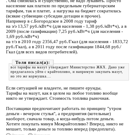
. Она снизилась и существенно, не надо лукавить. Просто
население как платило по предельным губернаторским
тарифам, так и платит, а нагрузка на бюджет сократилась
(всякие субвенции субсидии дотации и прочее).
Например в с.Богородское в 2008 году тариф
на э/э 13,57 руб./кВт*ч (для населения - 1,38 руб./кВт*ч), а в
2009 (после газификации) 7,25 руб./кВт*ч (для населения -
1,69 руб./кВт*ч)
на т/э в 2010 году 2356,47 руб./Гкал (для населения - 1833,72
руб./Гкал), а в 2011 году после газификации 1844,68 руб./
Гкал (для всех видов потребителей).
Толя
все тарифы на мазут утверждает Министерство ЖКХ. Дано уже
предлагалось уйти с крайтопливо, и напрямую закупать мазут,
но это же кормушка....
Если ситуацией не владеете, не пишите ерунды.
Тарифы на мазут, как в целом на любое топливо вообще
никто не утверждает. Стоимость топлива рыночная.
Поставщики предпочитают работать по принципу "утром
деньги - вечером стулья", а предприятия (котельные)
наоборот, сначала товар, а когда-нибудь потом деньги.
Хотите покупать минуя Межрайтопливо? Вперед, никто не
мешает, только деньги за топливо вперед (предоплата).