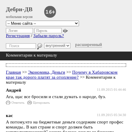
Дебри-ДВ
мобильная версия
Логин
Пароль
Регистрация
/
Забыли пароль?
расширенный
Комментарии к материалу
Главная
>>
Экономика, Деньги
>>
Почему в Хабаровском
крае так дорого платят за отопление?
>> Комментарии к
материалу
Андрей
11.09.2015 01:44:46
Ага, щас все бросили и стали думать о народе, буэ.
Ответить
Цитировать
кас
11.09.2015 05:34:30
А потому,что на бюджетные деньги содержим спорт профес
команды.. В кап стране и спорт должен быть