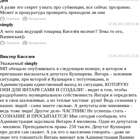
Ден
А разве это секрет узнать про субвенции, все сейчас прозрачно.
Может и прокуратура проверить приходили ли они
Ответить
Цитировать
simply
12.09.2015 00:31:36
А чего наш ведущий товарищ Киселёв молчит? Тема то его,
Ванинская))
Ответить
Цитировать
Виктор Киселев
12.09.2015 01:22:33
Уважаемый
simply
МП обещало опубликовать в следующем номере, в котором я
приглашаю высказаться депутата Кушнарева. Янтарь - заложник
ситуации, при которой и Кушнарев с потупчиками, и
Администрации единственный выход из ситуации, КОТОРУЮ
ОНИ ДЛЯ ЯНТАРЯ САМИ И СОЗДАЛИ! - видят в том, чтобы
раздербанить муниципальную собственность Янтаря и определить
ее в свои шаловливые, а но теплые частные руки! Ведь сознания у
наших людей - сами знаете сколько. А депутаты или чиновники -
ведь тоже люди! Другое дело- ЧАСТНИК! Не успеешь стать -
СОЗНАНИЕ И ПРОСЫПАЕТСЯ! Мне сегодня сообщили, что
Администрация задолжала Янтарю 4 миллиона. Один из депутатов
- миллион. Преподаватель права- 250 тысяч. Депутат Кушнарев
про долги сам скажет. А уж что о населении говорить - даже не
знаю что говорить))) Янтарь виноват или Администрация Ванино