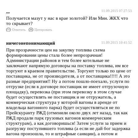
,,,
11.09.2015 07:27:53
Получается мазут у нас в крае золотой? Или Мин. ЖКХ что
то скрывает?
Ответить
Цитировать
ничегонепонимающий
11.09.2015 10:41:52
При прозрачности цен на закупку топлива схема
формировании цены стала более непрозрачная!
Администрации районов и тем более котельные не
заключают напрямую договоры на поставку топлива, им все
торгуют в краевом правительстве. Торгуют только по цене от
поставщика, не от производителя, а от поставщика!!!!! А это
разные предприятия!! Ну а потом пошло-поехало, услуги по
отгрузке (если в договоре поставщик не имеет отгрузочную
площадку), перевозка (при этом перевозку в этом случае
будет осуществлять не поставщик и не отгружатель, а
коммерческая структура у которой вагоны в аренде от
владельца вагонного парка) будет осуществляться не по
Прейскуранту РЖД (отменили около двух лет назад, так как
РЖД продали парк грузовых вагонов коммерческим
структурам), а как договоришься! Затем услуги за прием и
разгрузку поступившего топлива (а если не дай бог задержка
вагона произошла, то и штрафные санкции), а потом и