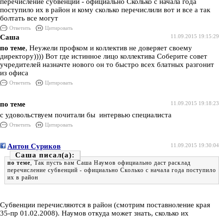
перечисление субвенций - официально Сколько с начала года
поступило их в район и кому сколько перечислили вот и все а так
болтать все могут
Ответить
Цитировать
Саша
11.09.2015 19:15:29
по теме
, Неужели профком и коллектив не доверяет своему
директору)))) Вот где истинное лицо коллектива Соберите совет
учредителей назначте нового он то быстро всех блатных разгонит
из офиса
Ответить
Цитировать
по теме
11.09.2015 19:18:23
с удовольствуем почитали бы интервью специалиста
Ответить
Цитировать
Антон Суриков
11.09.2015 19:30:04
Саша
по теме
, Так пусть вам Саша Наумов официально даст расклад
перечисление субвенций - официально Сколько с начала года поступило
их в район
Субвенции перечисляются в район (смотрим поставноление края
35-пр 01.02.2008). Наумов откуда может знать, сколько их