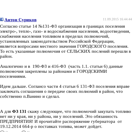
Антон Суриков
11.09.2015 16:44:44
Согласно статье 14 №131-ФЗ организация в границах поселения
электро-, тепло-, газо- и водоснабжения населения, водоотведения,
снабжения населения топливом в пределах полномочий,
установленных законодательством Российской Федерации,
является вопросами местного значения ГОРОДСКОГО поселения.
То есть указанные полномочия от СЕЛЬСКИХ послений перешли в
район.
Аналогично и в 190-ФЗ и 416-ФЗ (часть 1.1. статьи 6) данные
полномочия закреплены за районами и ГОРОДСКИМИ
поселениями.
Идем дальше. Соглансо части 4 статьи 6 131-ФЗ поселения вправе
заключать соглашения о передаче своих полномий в район, что
собственно п.Ванино и сделал.
А для
ФЗ 131
скажу следующее, что полномочий закупать топливо
нет ни у края, ни у района, ни у поселений. Это обязанность
ПРЕДПРИЯТИЯ! И прочитайте распоряжение губернатора от
19.12.2014 664-р о поставках топива, может дойдет.