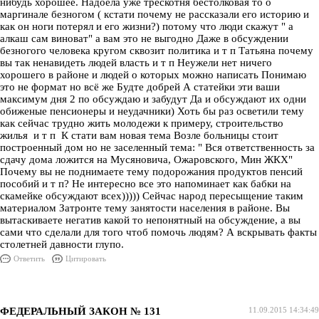
нибудь хорошее. Надоела уже трескотня бестолковая то о
маргинале безногом ( кстати почему не рассказали его историю и
как он ноги потерял и его жизни?) потому что люди скажут " а
алкаш сам виноват" а вам это не выгодно Даже в обсуждении
безногого человека кругом сквозит политика и т п Татьяна почему
вы так ненавидеть людей власть и т п Неужели нет ничего
хорошего в районе и людей о которых можно написать Понимаю
это не формат но всё же Будте добрей А статейки эти ваши
максимум дня 2 по обсуждаю и забудут Да и обсуждают их одни
обиженые пенсионеры и неудачники) Хоть бы раз осветили тему
как сейчас трудно жить молодежи к примеру, строительство
жилья и т п К стати вам новая тема Возле больницы стоит
построенный дом но не заселенный тема: " Вся ответственность за
сдачу дома ложится на Мусяновича, Ожаровского, Мин ЖКХ"
Почему вы не поднимаете тему подорожания продуктов пенсий
пособий и т п? Не интересно все это напоминает как бабки на
скамейке обсуждают всех))))) Сейчас народ пересыщение таким
материалом Затронте тему занятости населения в районе. Вы
вытаскиваете негатив какой то непонятный на обсуждение, а вы
сами что сделали для того чтоб помочь людям? А вскрывать факты
столетней давности глупо.
Ответить
Цитировать
ФЕДЕРАЛЬНЫЙ ЗАКОН № 131
11.09.2015 14:34:49