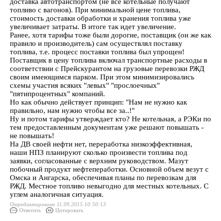
доставка автотранспортом (не все котельные получают
топливо с вагонов). При минимальной цене топлива,
стоимость доставки обработки и хранения топлива уже
увеличивает затраты. В итоге так идет увеличение.
Ранее, хотя тарифы тоже были дорогие, поставщик (он же как
правило и производитель) сам осуществлял поставку
топлива, т.е. процесс поставки топлива был упрощен!
Поставщик в цену топлива включал транспортные расходы в
соответствии с Прейскурантом на грузовые перевозки РЖД
своим имеющимся парком. При этом минимизировались
схемы участия всяких "левых" "прослоечных"
"пятипроцентных" компаний.
Но как обычно действует принцип: "Нам не нужно как
правильно, нам нужно чтобы все за..!"
Ну и потом тарифы утверждает кто? Не котельная, а РЭКи по
тем предоставленным документам уже решают повышать -
не повышать!
На ДВ своей нефти нет, переработка низкоэффективная,
наши НПЗ планируют сколько произвести топлива под
заявки, согласованные с верхним руководством. Мазут
побочный продукт нефтепеработки. Основной объем везут с
Омска и Ангарска, обеспечивая планы по перевозкам для
РЖД. Местное топливо невыгодно для местных котельных. С
углем аналогичная ситуация.
Отредактировано 11.09.2015 10:50:13
Ответить
Цитировать