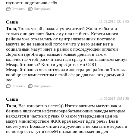
глупости подставили себя
Ответить
Цитировать
Саша
11.09.2015 13:49:05
Толя
, Толик узнай сначала учредителей Жилкомсбыта и
только они решают быть ему или не быть. Кстати многи
районы уже отказались от централизованных поставок
мазута но не ванин кий потому что у него денег нет а
социальный мазут идет в район с последующей оплатой
Дорогой где Янтарь возьмет живые деньги в таком
количестве чтоб рассчитываться сразу с поставщиком минуя
Межрайтопливо? Кстати учреДителями ООО
Межрайтопливо являютсяъ администрации районов Толя вы
вообще не компетентны в этой сфере для вас это дремучий
лес
Ответить
Цитировать
Саша
11.09.2015 13:51:58
Толя
, Вас конкретно несет))) Изготовлением мазута как и
бензина являются нефтеперерабатывающие заводы которые
находятся в частных руках О каком утверждении цен на
мазут министерством ЖКХ края может идти речь? Вы в
своем уме? Больше читайте дружище а не хватайте верхов и
не позор есть тут в своеМ низнании положения дел