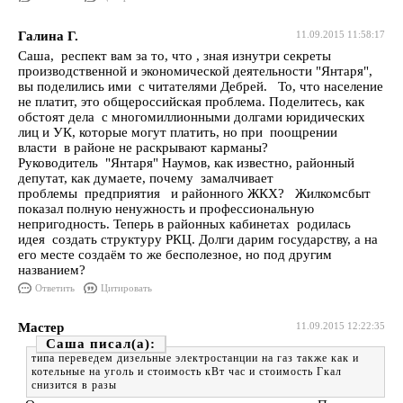
Галина Г.
11.09.2015 11:58:17
Саша, респект вам за то, что , зная изнутри секреты
производственной и экономической деятельности "Янтаря",
вы поделились ими с читателями Дебрей. То, что население
не платит, это общероссийская проблема. Поделитесь, как
обстоят дела с многомиллионными долгами юридических
лиц и УК, которые могут платить, но при поощрении
власти в районе не раскрывают карманы?
Руководитель "Янтаря" Наумов, как известно, районный
депутат, как думаете, почему замалчивает
проблемы предприятия и районного ЖКХ? Жилкомсбыт
показал полную ненужность и профессиональную
непригодность. Теперь в районных кабинетах родилась
идея создать структуру РКЦ. Долги дарим государству, а на
его месте создаём то же бесполезное, но под другим
названием?
Ответить
Цитировать
Мастер
11.09.2015 12:22:35
Саша
типа переведем дизельные электростанции на газ также как и
котельные на уголь и стоимость кВт час и стоимость Гкал
снизится в разы