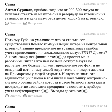
Саша
11.09.2015 10:48:47
Антон Суриков
, прибавь сюда что кг 200-500 мазута не
успевает стекать из мазутов она в резервуар на котельной из
за вязкости а в день мазутовоз делает ходок 5 на котельную.
Ответить
Цитировать
Саша
11.09.2015 10:55:37
Потчему Губенко умалчивает что за столько лет
существования Комтес коммунальщик янтарь на центральной
котельной ванино предприятие не устанавливает прибор
учета привезенного и использованного мазута?????? Дилема?
А я вам скажу вся фишка в том)))) да простят меня
работники янтаря что чем больше сожгут мазута по
расчетам тем больше получит предприятие это факт и не
оспаривай вот почему зимой когда тепло они жарят аж окна
на Приморском у людей открыты. И глупо не знать это
администрации района в том числе и начальнику контрольно-
счетного органа района которая в свою бытность зама главы
неоднократно заставляла предприятие поставить приборы
учета нефтепродуктов))))). Выводы делать вам))))
Ответить
Цитировать
Саша
11.09.2015 11:08:14