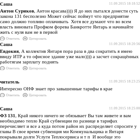
Саша
11.09.2015 18:18:52
Антон Суриков
, Антон красава)))) Я до них пытался донести суть
закона 131 бесполезно Может сейчас поймут что предприятие
само должно топливо оплачивать Хотя все думают что во всем
власть виновата Профком форева Банкротте Янтарь и начинайте
жить с нуля вам не в первой
Ответить
Цитировать
Саша
11.09.2015 18:20:56
Евдокия
, А коллектив Янтаря пора раза в два сократить я имею
ввиду ИТР а то офисное здание уже мало)))) а засчет сокращённых
работягам зарплату поднять
Ответить
Цитировать
читатель
11.09.2015 18:23:25
Интересно ОНФ знает про завышенные тарифы в крае
Ответить
Цитировать
Саша
11.09.2015 18:25:00
ФЗ 131
, Край никого ничего не обязывает Вы там живете и вам
необходимо тепло Край субвенции по разнице в тарифах
перечисляет и все а куда потом район их распределяет спросите у
главы В свое время субвенция ми Коммунальщика и Янтаря
покрывали долги Услуги Теплосервиса и т п И вообще это