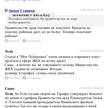
Ответить
Цитировать
Антон Суриков
11.09.2015 12:53:32
экономист
Поставки оплачивало бы правительство по мере
необходимости...
Правительство края топливо не покупает. Кредиты на
покупку районам дает, но не более. Топливо покупают
районы!
Ответить
Цитировать
Толя
11.09.2015 13:00:53
Статья в "Мое Побережье" очень нужная и открывает пласт
проблем в сфере ЖКХ по всему краю!
Саша , а почему вы не озвучиваете почему Министерство
ЖКХ годами не оплачивает Янтарю
разницу в тарифах, сумма очень приличная
Ответить
Цитировать
Саша
11.09.2015 13:44:50
Толя
, Ув Толя глупый скорей вы Тарифы утверждает Комитет
по ценам и тарифам Правительства края Руководитель Орлов
А Л кстати бывший преподаватель Ванинского филиала
политеса Так что вы только в своем высказывании о моей