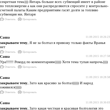
секретная тема))) Янтарь больше всех субвенций имеет в районе
по теплоэнергии а как они распределяются спросите у контрольно-
счетной палаты Каким предприятиям гасят долги за топливо
субвенция ми. Янтаря
Ответить
Цитировать
Саша
11.09.2015 18:26:23
закрываем тему
, Я не за болтал я привожу только факты Вранья
нет
Ответить
Цитировать
Саша
11.09.2015 18:27:58
Ура!!!!!! Рекорд по комментариям))))) Хотя тема тупая напрочь))))
Ответить
Цитировать
Саша
11.09.2015 18:28:58
закрываем тему
, Зато как красиво за болтал))))) И народ
оживился)))))
Ответить
Цитировать
Саша
11.09.2015 18:30:03
закрываем тему
, Зато какая честная и красивая болтология это