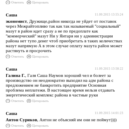
Ответить
Цитировать
Саша
11.09.2015 13:55:24
экономист
, Дружище,район никогда не уйдет от поставок
через Межрайтопливо так как так называемый "социальный"
мазут в район идет сразу а не по предоплате как
"коммерческий" мазут Ни у Янтаря ни у администрации
района нет тупо денег чтоб приобретать в таких количествах
мазут напрямую А в этом случае оплату мазута район может
растянуть и просрочить
Ответить
Цитировать
Саша
11.09.2015 13:58:22
Галина Г.
, Галя Саша Наумов хороший чел и болеет за
производство он неоднократно выходил на адм района с
предложением не банкротить предприятие Основная
проблема неплатежи. В настоящее время нельзя отдавать
энергетический комплекс района в частные руки
Ответить
Цитировать
Саша
11.09.2015 14:01:23
Антон Суриков
, Антон не объясняй им они не поймут))))
Ответить
Цитировать