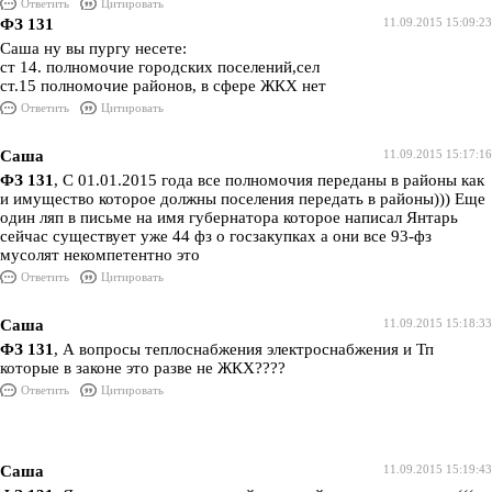
Ответить
Цитировать
ФЗ 131
11.09.2015 15:09:23
Саша ну вы пургу несете:
ст 14. полномочие городских поселений,сел
ст.15 полномочие районов, в сфере ЖКХ нет
Ответить
Цитировать
Саша
11.09.2015 15:17:16
ФЗ 131
, С 01.01.2015 года все полномочия переданы в районы как
и имущество которое должны поселения передать в районы))) Еще
один ляп в письме на имя губернатора которое написал Янтарь
сейчас существует уже 44 фз о госзакупках а они все 93-фз
мусолят некомпетентно это
Ответить
Цитировать
Саша
11.09.2015 15:18:33
ФЗ 131
, А вопросы теплоснабжения электроснабжения и Тп
которые в законе это разве не ЖКХ????
Ответить
Цитировать
Саша
11.09.2015 15:19:43