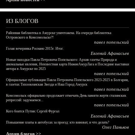
ИЗ БЛОГОВ
Районная библиотека в Амурске уничтожена. На очереди библиотека
Островского в Комсомольске?!
павел попельский
Голая вечеринка Роснано 2015г. Итог.
Евгений Афанасьев
Новые находки Павла Петровича Попельского: Архив газеты Природа и
аномальные явления, Неизвестная карта НижнеАмурЛага и Последние выставки
автора в Амурске по 2025
павел попельский
Официальные публикации Павла Петровича Попельского 2023-2025 в Болгарии,
в газетах Тихоокеанская Звезда и Наш Город Амурск
павел попельский
Комсомольск официально продолжает отмечать День памяти жертв сталинских
репрессий: задумаемся...
павел попельский
Кого боится Путин: Сергей Фургал
Евгений Афанасьев
Повышение платы в автобусах за проезд: кто виноват, и что делать?
Олег Паньков
Архив блогов >>