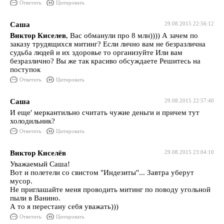
Ответить
Цитировать
Саша
29.08.2015 22:56:12
Виктор Киселев
, Вас обманули про 8 млн)))) А зачем по
заказу трудящихся митинг? Если лично вам не безразлична
судьба людей и их здоровье то организуйте Или вам
безразлично? Вы же так красиво обсуждаете Решитесь на
поступок
Ответить
Цитировать
Саша
29.08.2015 22:57:40
И еще' меркантильно считать чужие деньги и причем тут
холодильник?
Ответить
Цитировать
Виктор Киселёв
29.08.2015 23:04:10
Уважаемый Саша!
Вот и полетели со свистом "Индезиты"... Завтра уберут
мусор.
Не приглашайте меня проводить митинг по поводу угольной
пыли в Ванино.
А то я перестану себя уважать)))
Ответить
Цитировать