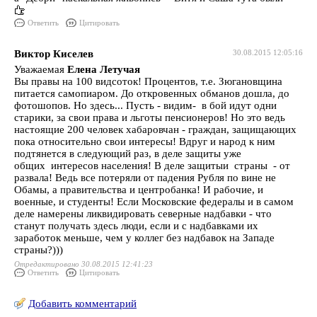
Ответить
Цитировать
Виктор Киселев
30.08.2015 12:05:16
Уважаемая
Елена Летучая
Вы правы на 100 видсоток! Процентов, т.е. Зюгановщина
питается самопиаром. До откровенных обманов дошла, до
фотошопов. Но здесь... Пусть - видим- в бой идут одни
старики, за свои права и льготы пенсионеров! Но это ведь
настоящие 200 человек хабаровчан - граждан, защищающих
пока относительно свои интересы! Вдруг и народ к ним
подтянется в следующий раз, в деле защиты уже
общих интересов населения! В деле защитыи страны - от
развала! Ведь все потеряли от падения Рубля по вине не
Обамы, а правительства и центробанка! И рабочие, и
военные, и студенты! Если Московские федералы и в самом
деле намерены ликвидировать северные надбавки - что
станут получать здесь люди, если и с надбавками их
заработок меньше, чем у коллег без надбавок на Западе
страны?)))
Отредактировано 30.08.2015 12:41:23
Ответить
Цитировать
Добавить комментарий