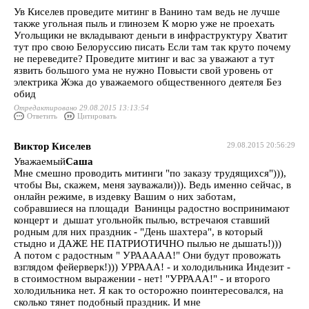
Ув Киселев проведите митинг в Ванино там ведь не лучше
также угольная пыль и глинозем К морю уже не проехать
Угольщики не вкладывают деньги в инфраструктуру Хватит
тут про свою Белоруссию писать Если там так круто почему
не переведите? Проведите митинг и вас за уважают а тут
язвить большого ума не нужно Повысти свой уровень от
электрика Жэка до уважаемого общественного деятеля Без
обид
Отредактировано 29.08.2015 13:13:54
Ответить
Цитировать
Виктор Киселев
29.08.2015 20:56:29
Уважаемый
Саша
Мне смешно проводить митинги "по заказу трудящихся"))),
чтобы Вы, скажем, меня зауважали))). Ведь именно сейчас, в
онлайн режиме, в издевку Вашим о них заботам,
собравшиеся на площади Ванинцы радостно воспринимают
концерт и дышат угольнойк пылью, встречаюя ставший
родным для них праздник - "День шахтера", в который
стыдно и ДАЖЕ НЕ ПАТРИОТИЧНО пылью не дышать!)))
А потом с радостным " УРААААА!" Они будут провожать
взглядом фейерверк!))) УРРААА! - и холодильника Индезит -
в стоимостном выражении - нет! "УРРААА!" - и второго
холодильника нет. Я как то осторожно поинтересовался, на
сколько тянет подобный праздник. И мне