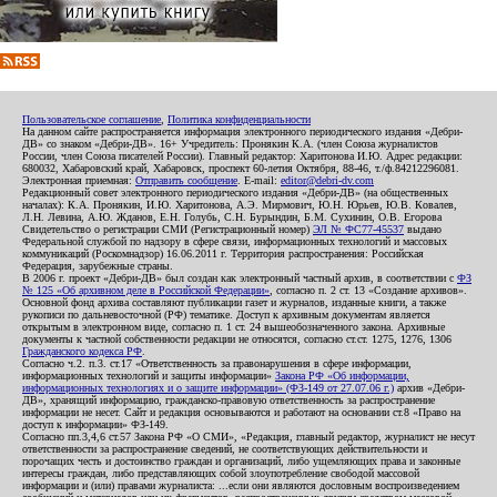
Пользовательское соглашение
,
Политика конфиденциальности
На данном сайте распространяется информация электронного периодического издания «Дебри-
ДВ» со знаком «Дебри-ДВ». 16+ Учредитель: Пронякин К.А. (член Союза журналистов
России, член Союза писателей России). Главный редактор: Харитонова И.Ю. Адрес редакции:
680032, Хабаровский край, Хабаровск, проспект 60-летия Октября, 88-46, т./ф.84212296081.
Электронная приемная:
Отправить сообщение
. E-mail:
editor@debri-dv.com
Редакционный совет электронного периодического издания «Дебри-ДВ» (на общественных
началах): К.А. Пронякин, И.Ю. Харитонова, А.Э. Мирмович, Ю.Н. Юрьев, Ю.В. Ковалев,
Л.Н. Левина, А.Ю. Жданов, Е.Н. Голубь, С.Н. Бурындин, Б.М. Сухинин, О.В. Егорова
Свидетельство о регистрации СМИ (Регистрационный номер)
ЭЛ № ФС77-45537
выдано
Федеральной службой по надзору в сфере связи, информационных технологий и массовых
коммуникаций (Роскомнадзор) 16.06.2011 г. Территория распространения: Российская
Федерация, зарубежные страны.
В 2006 г. проект «Дебри-ДВ» был создан как электронный частный архив, в соответствии с
ФЗ
№ 125 «Об архивном деле в Российской Федерации»
, согласно п. 2 ст. 13 «Создание архивов».
Основной фонд архива составляют публикации газет и журналов, изданные книги, а также
рукописи по дальневосточной (РФ) тематике. Доступ к архивным документам является
открытым в электронном виде, согласно п. 1 ст. 24 вышеобозначенного закона. Архивные
документы к частной собственности редакции не относятся, согласно ст.ст. 1275, 1276, 1306
Гражданского кодекса РФ
.
Согласно ч.2. п.3. ст.17 «Ответственность за правонарушения в сфере информации,
информационных технологий и защиты информации»
Закона РФ «Об информации,
информационных технологиях и о защите информации» (ФЗ-149 от 27.07.06 г.)
архив «Дебри-
ДВ», хранящий информацию, гражданско-правовую ответственность за распространение
информации не несет. Сайт и редакция основываются и работают на основании ст.8 «Право на
доступ к информации» ФЗ-149.
Согласно пп.3,4,6 ст.57 Закона РФ «О СМИ», «Редакция, главный редактор, журналист не несут
ответственности за распространение сведений, не соответствующих действительности и
порочащих честь и достоинство граждан и организаций, либо ущемляющих права и законные
интересы граждан, либо представляющих собой злоупотребление свободой массовой
информации и (или) правами журналиста: ...если они являются дословным воспроизведением