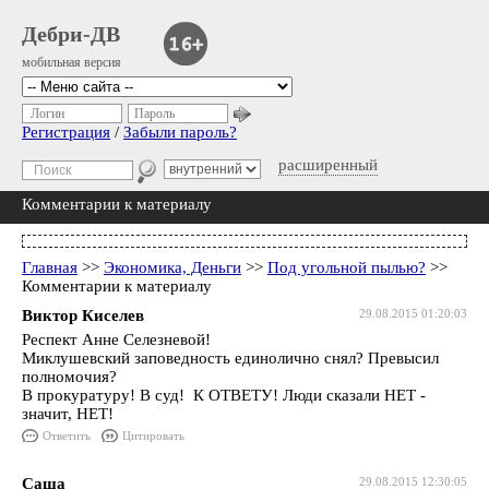
Дебри-ДВ
мобильная версия
Логин
Пароль
Регистрация
/
Забыли пароль?
расширенный
Комментарии к материалу
Главная
>>
Экономика, Деньги
>>
Под угольной пылью?
>>
Комментарии к материалу
Виктор Киселев
29.08.2015 01:20:03
Респект Анне Селезневой!
Миклушевский заповедность единолично снял? Превысил
полномочия?
В прокуратуру! В суд! К ОТВЕТУ! Люди сказали НЕТ -
значит, НЕТ!
Ответить
Цитировать
Саша
29.08.2015 12:30:05