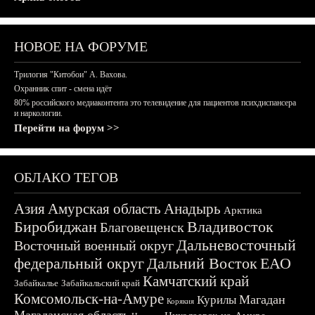
НОВОЕ НА ФОРУМЕ
Трилогия "Китобои" А. Вахова.
Охранник спит - смена идёт
80% российского медиаконтента это телевидение для пациентов психдиспансера
и наркологии.
Перейти на форум >>
ОБЛАКО ТЕГОВ
Азия
Амурская область
Анадырь
Арктика
Биробиджан
Владивосток
Благовещенск
Дальневосточный
Восточный военный округ
федеральный округ
Дальний Восток
ЕАО
Камчатский край
Забайкалье
Забайкальский край
Комсомольск-на-Амуре
Магадан
Курилы
Корякия