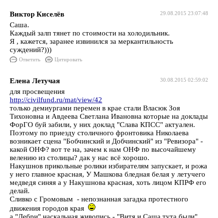
Виктор Киселёв
29.08.2015 23:07:48
Саша.
Каждый залп тянет по стоимости на холодильник.
Я , кажется, заранее извинился за меркантильность
суждений?)))
Ответить
Цитировать
Елена Летучая
30.08.2015 02:59:02
для просвещения
http://civilfund.ru/mat/view/42
только демиургами перемен в крае стали Власюк Зоя
Тихоновна и Авдеева Светлана Ивановна которые на доклады
ФорГО буй забили, у них доклад "Слава КПСС" актуален.
Поэтому по приезду столичного фронтовика Николаева
возникает сцена "Бобчинский и Добчинский" из "Ревизора" -
какой ОНФ? вот те на, зачем к нам ОНФ по высочайшему
велению из столицы? дак у нас всё хорошо.
Накушнов прикольные ролики избирателям запускает, и рожа
у него главное красная, У Машкова бледная белая у летучего
медведя синяя а у Накушнова красная, хоть лицом КПРФ его
делай.
Сливко с Громовым - непознанная загадка протестного
движения городов края
а "Дебри" наскальная живопись - "Витя и Саша тута были"