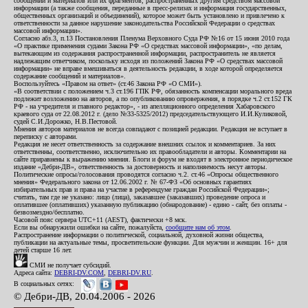
сообщений и материалов или их фрагментов, распространенных другим средством массовой
информации (а также сообщения, переданные в пресс-релизах и информация государственных,
общественных организаций и объединений), которое может быть установлено и привлечено к
ответственности за данное нарушение законодательства Российской Федерации о средствах
массовой информации».
Согласно абз.3, п.13 Постановления Пленума Верховного Суда РФ №16 от 15 июня 2010 года
«О практике применения судами Закона РФ «О средствах массовой информации», «по делам,
вытекающим из содержания распространенной информации, распространитель не является
надлежащим ответчиком, поскольку исходя из положений Закона РФ «О средствах массовой
информации» не вправе вмешиваться в деятельность редакции, в ходе которой определяется
содержание сообщений и материалов».
Воспользуйтесь «Правом на ответ» (ст.46 Закона РФ «О СМИ»).
«В соответствии с положением ч.3 ст.196 ГПК РФ, обязанность компенсации морального вреда
подлежит возложению на авторов, а по опубликованию опровержения, в порядке ч.2 ст.152 ГК
РФ - на учредителя и главного редактор», - из апелляционного определения Хабаровского
краевого суда от 22.08.2012 г. (дело №33-5325/2012) председательствующего И.И.Куликовой,
судей С.И.Дорожко, Н.В.Пестовой.
Мнения авторов материалов не всегда совпадают с позицией редакции. Редакция не вступает в
переписку с авторами.
Редакция не несет ответственность за содержание внешних ссылок и комментариев. За них
ответственны, соответственно, исключительно их правообладатели и авторы. Комментарии на
сайте приравнены к выражению мнения. Блоги и форум не входят в электронное периодическое
издание «Дебри-ДВ», ответственность за достоверность и наполняемость несут авторы.
Политические опросы/голосования проводятся согласно ч.2. ст.46 «Опросы общественного
мнения» Федерального закона от 12.06.2002 г. № 67-ФЗ «Об основных гарантиях
избирательных прав и права на участие в референдуме граждан Российской Федерации»;
считать, там где не указано: лицо (лица), заказавшее (заказавших) проведение опроса и
оплатившее (оплативших) указанную публикацию (обнародование) - едино - сайт, без оплаты -
безвозмездно/бесплатно.
Часовой пояс сервера UTC+11 (AEST), фактически +8 мск.
Если вы обнаружили ошибки на сайте, пожалуйста,
сообщите нам об этом
.
Распространение информации о политической, социальной, духовной жизни общества,
публикации на актуальные темы, просветительские функции. Для мужчин и женщин. 16+ для
детей старше 16 лет.
СМИ не получает субсидий.
Адреса сайта:
DEBRI-DV.COM
,
DEBRI-DV.RU
.
В социальных сетях:
© Дебри-ДВ, 20.04.2006 - 2026