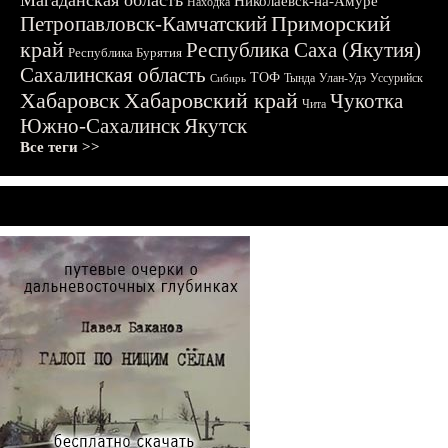
Магаданская область
Николаевск-на-Амуре
Находка
Приморский
Петропавловск-Камчатский
край
Республика Саха (Якутия)
Республика Бурятия
Сахалинская область
ТОФ
Тында
Улан-Удэ
Уссурийск
Сибирь
Хабаровск
Хабаровский край
Чукотка
Чита
Южно-Сахалинск
Якутск
Все теги >>