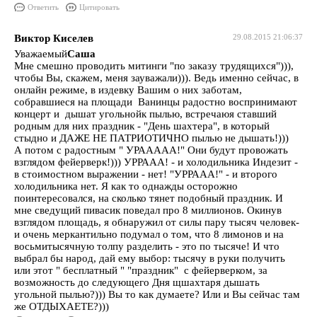
Ответить
Цитировать
Виктор Киселев
29.08.2015 21:06:37
Уважаемый
Саша
Мне смешно проводить митинги "по заказу трудящихся"))),
чтобы Вы, скажем, меня зауважали))). Ведь именно сейчас, в
онлайн режиме, в издевку Вашим о них заботам,
собравшиеся на площади Ванинцы радостно воспринимают
концерт и дышат угольнойк пылью, встречаюя ставший
родным для них праздник - "День шахтера", в который
стыдно и ДАЖЕ НЕ ПАТРИОТИЧНО пылью не дышать!)))
А потом с радостным " УРААААА!" Они будут провожать
взглядом фейерверк!))) УРРААА! - и холодильника Индезит -
в стоимостном выражении - нет! "УРРААА!" - и второго
холодильника нет. Я как то однажды осторожно
поинтересовался, на сколько тянет подобный праздник. И
мне сведущий пивасик поведал про 8 миллионов. Окинув
взглядом площадь, я обнаружил от силы пару тысяч человек-
и очень меркантильно подумал о том, что 8 лимонов и на
восьмитысячную толпу разделить - это по тысяче! И что
выбрал бы народ, дай ему выбор: тысячу в руки получить
или этот " бесплатный " "праздник" с фейерверком, за
возможность до следующего Дня щшахтаря дышать
угольной пылью?))) Вы то как думаете? Или и Вы сейчас там
же ОТДЫХАЕТЕ?)))