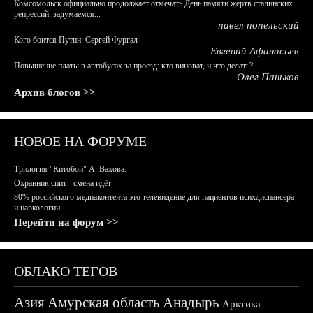
Комсомольск официально продолжает отмечать День памяти жертв сталинских
репрессий: задумаемся...
павел попельский
Кого боится Путин: Сергей Фургал
Евгений Афанасьев
Повышение платы в автобусах за проезд: кто виноват, и что делать?
Олег Паньков
Архив блогов >>
НОВОЕ НА ФОРУМЕ
Трилогия "Китобои" А. Вахова.
Охранник спит - смена идёт
80% российского медиаконтента это телевидение для пациентов психдиспансера
и наркологии.
Перейти на форум >>
ОБЛАКО ТЕГОВ
Азия
Амурская область
Анадырь
Арктика