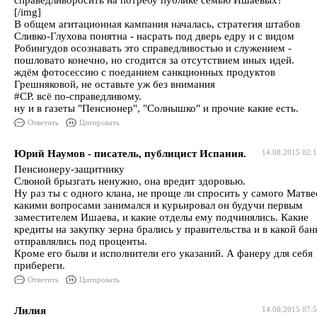
справедливоросить на потребу публике семью Ишаевых?
[/img]
В общем агитационная кампания началась, стратегия штабов
Сливко-Глухова понятна - насрать под дверь едру и с видом
Робингудов осознавать это справедливостью и служением -
пошловато конечно, но сгодится за отсутствием иных идей.
ждём фотосессию с поеданием санкционных продуктов
Грешняковой, не оставьте уж без внимания
#СР. всё по-справедливому.
ну и в газеты "Пенсионер", "Солнышко" и прочие какие есть.
Ответить
Цитировать
Юрий Наумов - писатель, публицист Испания.
14.08.2015 02:
Пенсионеру-защитнику
Слюной брызгать ненужно, она вредит здоровью.
Ну раз ты с одного клана, не проще ли спросить у самого Матве
какими вопросами занимался и курьировал он будучи первым
заместителем Ишаева, и какие отделы ему подчинялись. Какие
кредиты на закупку зерна брались у правительства и в какой бан
отправлялись под проценты.
Кроме его были и исполнители его указаний. А фанеру для себя
прибереги.
Ответить
Цитировать
Лилия
14.08.2015 07: