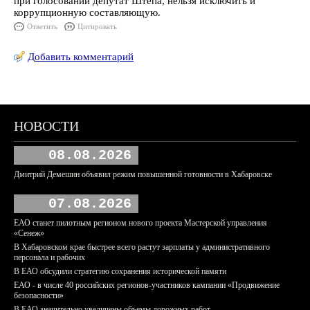
при голосовании депутат Штепа, нельзя исключить и
коррупционную составляющую.
Ответить
Цитировать
Добавить комментарий
НОВОСТИ
08.08.2026
Дмитрий Демешин объявил режим повышенной готовности в Хабаровске
07.08.2026
ЕАО станет пилотным регионом нового проекта Мастерской управления
«Сенеж»
В Хабаровском крае быстрее всего растут зарплаты у административного
персонала и рабочих
В ЕАО обсудили стратегию сохранения исторической памяти
ЕАО - в числе 40 российских регионов-участников кампании «Продвижение
безопасности»
В ЕАО значительно увеличены объемы дорожных работ