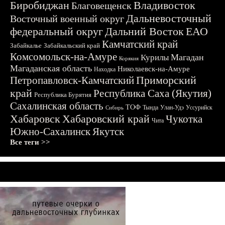
Биробиджан
Владивосток
Благовещенск
Дальневосточный
Восточный военный округ
федеральный округ
Дальний Восток
ЕАО
Камчатский край
Забайкалье
Забайкальский край
Комсомольск-на-Амуре
Магадан
Курилы
Корякия
Магаданская область
Николаевск-на-Амуре
Находка
Приморский
Петропавловск-Камчатский
край
Республика Саха (Якутия)
Республика Бурятия
Сахалинская область
ТОФ
Тында
Улан-Удэ
Уссурийск
Сибирь
Хабаровск
Хабаровский край
Чукотка
Чита
Южно-Сахалинск
Якутск
Все теги >>