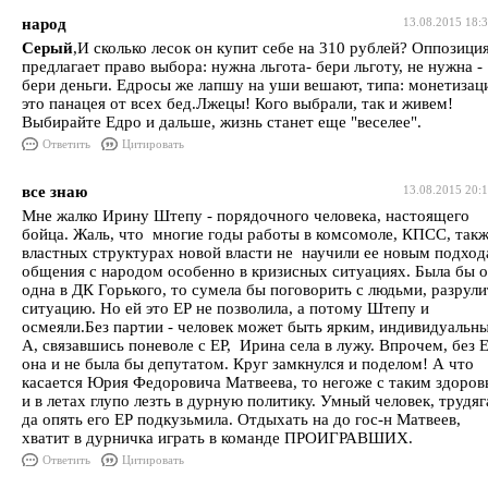
народ
13.08.2015 18:
Серый
,И сколько лесок он купит себе на 310 рублей? Оппозици
предлагает право выбора: нужна льгота- бери льготу, не нужна -
бери деньги. Едросы же лапшу на уши вешают, типа: монетизац
это панацея от всех бед.Лжецы! Кого выбрали, так и живем!
Выбирайте Едро и дальше, жизнь станет еще "веселее".
Ответить
Цитировать
все знаю
13.08.2015 20:
Мне жалко Ирину Штепу - порядочного человека, настоящего
бойца. Жаль, что многие годы работы в комсомоле, КПСС, так
властных структурах новой власти не научили ее новым подхо
общения с народом особенно в кризисных ситуациях. Была бы 
одна в ДК Горького, то сумела бы поговорить с людьми, разрули
ситуацию. Но ей это ЕР не позволила, а потому Штепу и
осмеяли.Без партии - человек может быть ярким, индивидуальн
А, связавшись поневоле с ЕР, Ирина села в лужу. Впрочем, без 
она и не была бы депутатом. Круг замкнулся и поделом! А что
касается Юрия Федоровича Матвеева, то негоже с таким здоров
и в летах глупо лезть в дурную политику. Умный человек, трудяг
да опять его ЕР подкузьмила. Отдыхать на до гос-н Матвеев,
хватит в дурничка играть в команде ПРОИГРАВШИХ.
Ответить
Цитировать