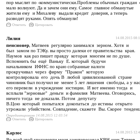
пор мыслит по -коммунистически.Проблемы обычных граждан 
мало волнуют. Да и зачем они ему. Самое главное обманутые
жители ему и Михалеву выдали кредит доверия, а теперь
разводят руками. Опять обманули!
Ответить
Цитировать
Лилия
14.08.2015 08:
пенсионер
, Матвеев регулярно занимался зерном. Хотя и
был замом по ТЭКу. вы просто далеки от правительства края.
Наумов как раз пишет правду которая многим не по душе.
Вспомнить бы ещё Ваньку Е. который будучи
начальником ИФНС по краю собранные налоги
прокручивал через фирму "Пракон" которую
контролировала его дочь В любой цивилизованной стране
чиновник был получил не менее 5 лет лишения свободы, а у на
его перевели в учреждение юстиции. И вот именно тогда и
всплыли "зерновые" деньги и фамилия Матвеева. Оговорюсь,
ничего тогда не доказали. Потом депутату
В.Цою который попытался докопаться до истины открыто
угрожали убийством. Совпадение, скажете Вы. Скорее тенден
Отредактировано 14.08.2015 12:03:54
Ответить
Цитировать
Карлос
14.08.2015 12:
Во всей этой круговерти меня заинтересовал КВН-щик Титяев,