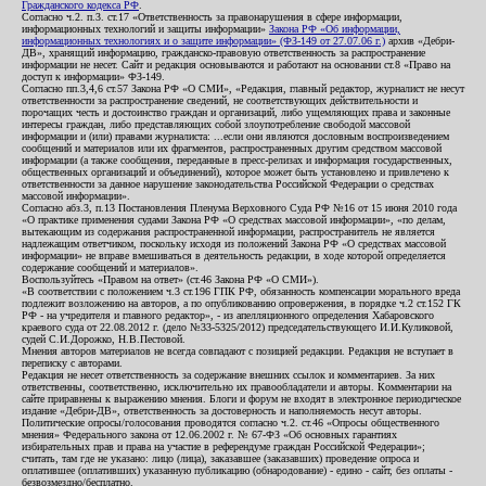
Гражданского кодекса РФ
.
Согласно ч.2. п.3. ст.17 «Ответственность за правонарушения в сфере информации,
информационных технологий и защиты информации»
Закона РФ «Об информации,
информационных технологиях и о защите информации» (ФЗ-149 от 27.07.06 г.)
архив «Дебри-
ДВ», хранящий информацию, гражданско-правовую ответственность за распространение
информации не несет. Сайт и редакция основываются и работают на основании ст.8 «Право на
доступ к информации» ФЗ-149.
Согласно пп.3,4,6 ст.57 Закона РФ «О СМИ», «Редакция, главный редактор, журналист не несут
ответственности за распространение сведений, не соответствующих действительности и
порочащих честь и достоинство граждан и организаций, либо ущемляющих права и законные
интересы граждан, либо представляющих собой злоупотребление свободой массовой
информации и (или) правами журналиста: ...если они являются дословным воспроизведением
сообщений и материалов или их фрагментов, распространенных другим средством массовой
информации (а также сообщения, переданные в пресс-релизах и информация государственных,
общественных организаций и объединений), которое может быть установлено и привлечено к
ответственности за данное нарушение законодательства Российской Федерации о средствах
массовой информации».
Согласно абз.3, п.13 Постановления Пленума Верховного Суда РФ №16 от 15 июня 2010 года
«О практике применения судами Закона РФ «О средствах массовой информации», «по делам,
вытекающим из содержания распространенной информации, распространитель не является
надлежащим ответчиком, поскольку исходя из положений Закона РФ «О средствах массовой
информации» не вправе вмешиваться в деятельность редакции, в ходе которой определяется
содержание сообщений и материалов».
Воспользуйтесь «Правом на ответ» (ст.46 Закона РФ «О СМИ»).
«В соответствии с положением ч.3 ст.196 ГПК РФ, обязанность компенсации морального вреда
подлежит возложению на авторов, а по опубликованию опровержения, в порядке ч.2 ст.152 ГК
РФ - на учредителя и главного редактор», - из апелляционного определения Хабаровского
краевого суда от 22.08.2012 г. (дело №33-5325/2012) председательствующего И.И.Куликовой,
судей С.И.Дорожко, Н.В.Пестовой.
Мнения авторов материалов не всегда совпадают с позицией редакции. Редакция не вступает в
переписку с авторами.
Редакция не несет ответственность за содержание внешних ссылок и комментариев. За них
ответственны, соответственно, исключительно их правообладатели и авторы. Комментарии на
сайте приравнены к выражению мнения. Блоги и форум не входят в электронное периодическое
издание «Дебри-ДВ», ответственность за достоверность и наполняемость несут авторы.
Политические опросы/голосования проводятся согласно ч.2. ст.46 «Опросы общественного
мнения» Федерального закона от 12.06.2002 г. № 67-ФЗ «Об основных гарантиях
избирательных прав и права на участие в референдуме граждан Российской Федерации»;
считать, там где не указано: лицо (лица), заказавшее (заказавших) проведение опроса и
оплатившее (оплативших) указанную публикацию (обнародование) - едино - сайт, без оплаты -
безвозмездно/бесплатно.