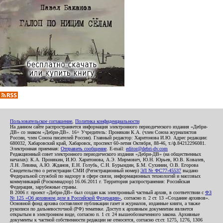
Пользовательское соглашение
,
Политика конфиденциальности
На данном сайте распространяется информация электронного периодического издания «Дебри-
ДВ» со знаком «Дебри-ДВ». 16+ Учредитель: Пронякин К.А. (член Союза журналистов
России, член Союза писателей России). Главный редактор: Харитонова И.Ю. Адрес редакции:
680032, Хабаровский край, Хабаровск, проспект 60-летия Октября, 88-46, т./ф.84212296081.
Электронная приемная:
Отправить сообщение
. E-mail:
editor@debri-dv.com
Редакционный совет электронного периодического издания «Дебри-ДВ» (на общественных
началах): К.А. Пронякин, И.Ю. Харитонова, А.Э. Мирмович, Ю.Н. Юрьев, Ю.В. Ковалев,
Л.Н. Левина, А.Ю. Жданов, Е.Н. Голубь, С.Н. Бурындин, Б.М. Сухинин, О.В. Егорова
Свидетельство о регистрации СМИ (Регистрационный номер)
ЭЛ № ФС77-45537
выдано
Федеральной службой по надзору в сфере связи, информационных технологий и массовых
коммуникаций (Роскомнадзор) 16.06.2011 г. Территория распространения: Российская
Федерация, зарубежные страны.
В 2006 г. проект «Дебри-ДВ» был создан как электронный частный архив, в соответствии с
ФЗ
№ 125 «Об архивном деле в Российской Федерации»
, согласно п. 2 ст. 13 «Создание архивов».
Основной фонд архива составляют публикации газет и журналов, изданные книги, а также
рукописи по дальневосточной (РФ) тематике. Доступ к архивным документам является
открытым в электронном виде, согласно п. 1 ст. 24 вышеобозначенного закона. Архивные
документы к частной собственности редакции не относятся, согласно ст.ст. 1275, 1276, 1306