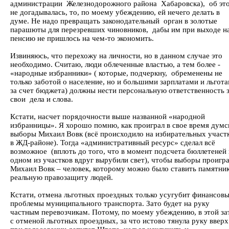
администрации Железнодорожного района Хабаровска), об эт
не догадывалась, то, по моему убеждению, ей нечего делать в
думе. Не надо превращать законодательный орган в золотые
парашюты для перезревших чиновников, дабы им при выходе н
пенсию не пришлось на чем-то экономить.
Извиняюсь, что перехожу на личности, но в данном случае это
необходимо. Считаю, люди облеченные властью, а тем более -
«народные избранники» ( которые, подчеркну, обременены не
только заботой о население, но и большими зарплатами и льгот
за счет бюджета) должны нести персональную ответственность 
свои дела и слова.
Кстати, насчет порядочности выше названной «народной
избранницы». Я хорошо помню, как проиграл в свое время думс
выборы Михаил Вовк (всё происходило на избирательных участ
в ЖД-районе). Тогда «административный ресурс» сделал всё
возможное (вплоть до того, что в момент подсчета бюллетеней 
одном из участков вдруг вырубили свет), чтобы выборы проигр
Михаил Вовк – человек, которому можно было ставить памятник
реальную правозащиту людей.
Кстати, отмена льготных проездных только усугубит финансов
проблемы муниципального транспорта. Зато будет на руку
частным перевозчикам. Потому, по моему убеждению, в этой за
с отменой льготных проездных, за что истово тянула руку вверх