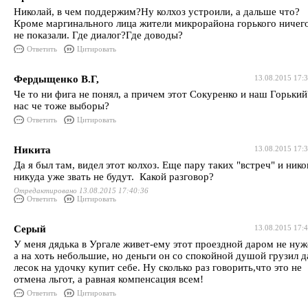
Николай, в чем поддержим?Ну колхоз устроили, а дальше что?
Кроме маргинального лица жители микрорайона горького ничег
не показали. Где диалог?Где доводы?
Ответить
Цитировать
Фердыщенко В.Г,
13.08.2015 17:
Че то ни фига не понял, а причем этот Сокуренко и наш Горький
нас че тоже выборы?
Ответить
Цитировать
Никита
13.08.2015 17:
Да я был там, видел этот колхоз. Еще пару таких "встреч" и нико
никуда уже звать не будут. Какой разговор?
Отредактировано 13.08.2015 17:40:36
Ответить
Цитировать
Серый
13.08.2015 17:
У меня дядька в Ургале живет-ему этот проездной даром не нуж
а на хоть небольшие, но деньги он со спокойной душой грузил д
лесок на удочку купит себе. Ну сколько раз говорить,что это не
отмена льгот, а равная компенсация всем!
Ответить
Цитировать