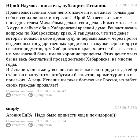
Юрий Наумов - писатель, публицист Испания.
13.08.2015 20:
Правительственный клан непотопляемый и он живёт только для
себя и своих личных интересов! Юрий Матвеев со своим
последователем Михалёвым делали свои дела в Комсомольске-н
Амуре и сейчас оба в Хабаровской краевой думе. Решают важн
вопросы по Хабаровскому краю. Я так думаю, что тех денег
которые поимел в свое время будучи первым замом через прого
выделенных государственных кредитов на закупки зерна и друг
сельхозпродуктов, для Хабаровского края, через не безызвестны
им московский банк, имели хорошие проценты. Этих денег хват
бы на весь бесплатный проезд жителей Хабаровска, на многие
годы.
В Испании, где я живу все постоянные жители города от детей д
стариков пользуются автобусами бесплатно, кроме туристов и
приезжих. А ведь Испания ни такая богатая как Россия, но забот
своих граждан проявляет!
Отредактировано 13.08.2015 20:46:42
Ответить
Цитировать
simply
13.08.2015 22:
Агония ЕдРА. Надо было принести яиц и помидоров)))
Отредактировано 13.08.2015 22:37:24
Ответить
Цитировать