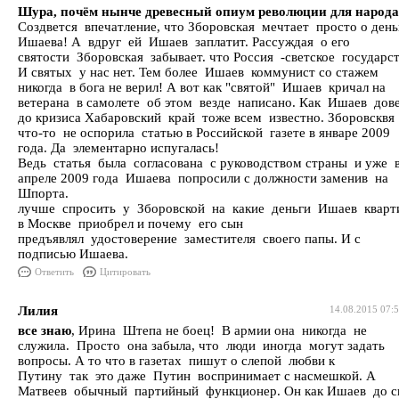
Шура, почём нынче древесный опиум революции для народ
Создвется впечатление, что Зборовская мечтает просто о день
Ишаева! А вдруг ей Ишаев заплатит. Рассуждая о его
святости Зборовская забывает. что Россия -светское государст
И святых у нас нет. Тем более Ишаев коммунист со стажем
никогда в бога не верил! А вот как "святой" Ишаев кричал на
ветерана в самолете об этом везде написано. Как Ишаев дов
до кризиса Хабаровский край тоже всем известно. Зборовсквя
что-то не оспорила статью в Российской газете в январе 2009
года. Да элементарно испугалась!
Ведь статья была согласована с руководством страны и уже 
апреле 2009 года Ишаева попросили с должности заменив на
Шпорта.
лучше спросить у Зборовской на какие деньги Ишаев кварт
в Москве приобрел и почему его сын
предъявлял удостоверение заместителя своего папы. И с
подписью Ишаева.
Ответить
Цитировать
Лилия
14.08.2015 07:
все знаю
, Ирина Штепа не боец! В армии она никогда не
служила. Просто она забыла, что люди иногда могут задать
вопросы. А то что в газетах пишут о слепой любви к
Путину так это даже Путин воспринимает с насмешкой. А
Матвеев обычный партийный функционер. Он как Ишаев до с