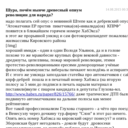
Шура, почём нынче древесный опиум
14.08.2015 00:
революции для народа?
надо полагать сей опус о невинной Штепе как и дебревский опу
"Атоматчики ЕР против пикетчика(ов)-инвалида(ов) КПРФ"
появится в ближайшем горячем номере ХабЭкса?
в этот же прорывной уикэнд и сам фотокорешпандент пожаловал
жилмассивы Кировского района
[/img]
хороший имидж - один в один Володя Ульянов, да и в голове
похоже то же мракобесие крупных форм вековой давности -
дредноуты, цепеллины, пожар мировой революции, этими
протестно-революционными ересями доморощеные учёные
философы коммунисты либералы пичкают молодёжь и аспирант
И с этого же уикэнда запоздалая статейка про автоматчиков с са
кпрф-дебрей пошла и в печатный номер Хабэкса (на вторую
полосу за 5 мин до подписи в печать нарыли материал и
поставили)вкупе с пиаром кандидата в депутаты Глухова-мл.
http://www.habex.ru/paper/826/15766/
даже трагическое ДТП был
подвинуто автоматчиками на дальние полосы как менее
рейтинговое
Вот такой профессионализм Глухова старшего - а чёто про поез
в Венесуэлу через дочкину тур.фирму "Слон" в этот раз ничего.
Опять весь номер Хабэкса на кировский округ понесут? и опять
Зборовская будет негодовать - доколе будут дровосеки