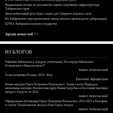
Федеральный эксперт по достоинству оценил спортивную инфраструктуру
Хабаровского края
Дноуглубительный флот будет создан для Северного морского пути
На Хабаровском судостроительном заводе началось производство дебаркадеров
ЦУМ в Хабаровске вернули государству
Архив новостей >>
ИЗ БЛОГОВ
Районная библиотека в Амурске уничтожена. На очереди библиотека
Островского в Комсомольске?!
павел попельский
Голая вечеринка Роснано 2015г. Итог.
Евгений Афанасьев
Новые находки Павла Петровича Попельского: Архив газеты Природа и
аномальные явления, Неизвестная карта НижнеАмурЛага и Последние выставки
автора в Амурске по 2025
павел попельский
Официальные публикации Павла Петровича Попельского 2023-2025 в Болгарии,
в газетах Тихоокеанская Звезда и Наш Город Амурск
павел попельский