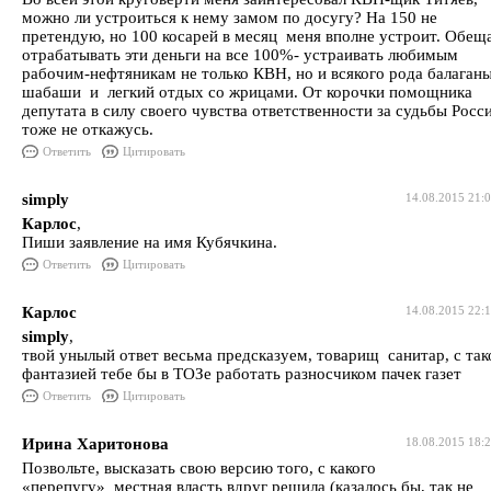
можно ли устроиться к нему замом по досугу? На 150 не
претендую, но 100 косарей в месяц меня вполне устроит. Обещ
отрабатывать эти деньги на все 100%- устраивать любимым
рабочим-нефтяникам не только КВН, но и всякого рода балаганы
шабаши и легкий отдых со жрицами. От корочки помощника
депутата в силу своего чувства ответственности за судьбы Росс
тоже не откажусь.
Ответить
Цитировать
simply
14.08.2015 21:
Карлос
,
Пиши заявление на имя Кубячкина.
Ответить
Цитировать
Карлос
14.08.2015 22:
simply
,
твой унылый ответ весьма предсказуем, товарищ санитар, с так
фантазией тебе бы в ТОЗе работать разносчиком пачек газет
Ответить
Цитировать
Ирина Харитонова
18.08.2015 18:
Позвольте, высказать свою версию того, с какого
«перепугу» местная власть вдруг решила (казалось бы, так не