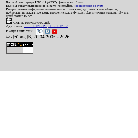
Часовой пояс сервера UTC+11 (AEST), фактически +8 мск.
Если вы обнаружили ошибки на сайте, пожалуйста,
сообщите нам об этом
.
Распространение информации о политической, социальной, духовной жизни общества,
публикации на актуальные темы, просветительские функции. Для мужчин и женщин. 16+ для
детей старше 16 лет.
СМИ не получает субсидий.
Адреса сайта:
DEBRI-DV.COM
,
DEBRI-DV.RU
.
В социальных сетях:
© Дебри-ДВ, 20.04.2006 - 2026