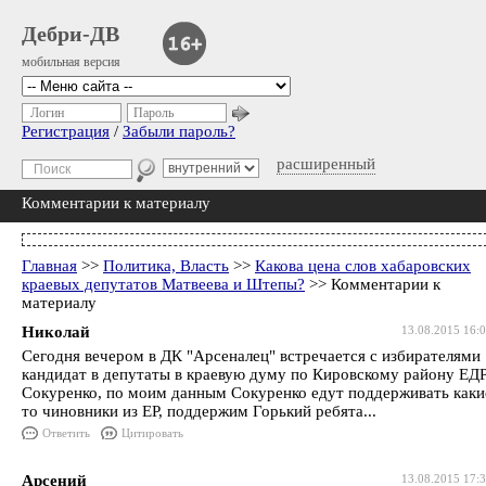
Дебри-ДВ
мобильная версия
Логин
Пароль
Регистрация
/
Забыли пароль?
расширенный
Комментарии к материалу
Главная
>>
Политика, Власть
>>
Какова цена слов хабаровских
краевых депутатов Матвеева и Штепы?
>> Комментарии к
материалу
Николай
13.08.2015 16:
Сегодня вечером в ДК "Арсеналец" встречается с избирателями
кандидат в депутаты в краевую думу по Кировскому району ЕД
Сокуренко, по моим данным Сокуренко едут поддерживать каки
то чиновники из ЕР, поддержим Горький ребята...
Ответить
Цитировать
Арсений
13.08.2015 17: