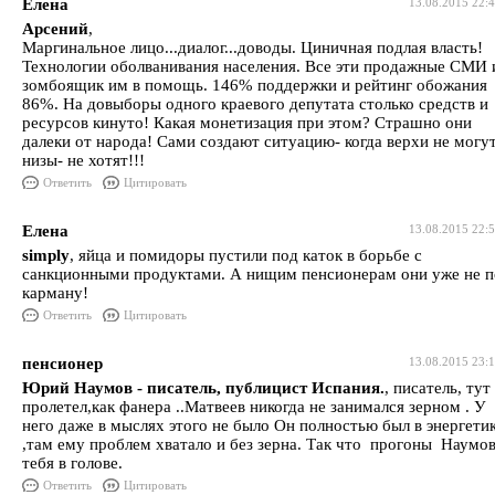
Елена
13.08.2015 22:
Арсений
,
Маргинальное лицо...диалог...доводы. Циничная подлая власть!
Технологии оболванивания населения. Все эти продажные СМИ 
зомбоящик им в помощь. 146% поддержки и рейтинг обожания
86%. На довыборы одного краевого депутата столько средств и
ресурсов кинуто! Какая монетизация при этом? Страшно они
далеки от народа! Сами создают ситуацию- когда верхи не могут
низы- не хотят!!!
Ответить
Цитировать
Елена
13.08.2015 22:
simply
, яйца и помидоры пустили под каток в борьбе с
санкционными продуктами. А нищим пенсионерам они уже не п
карману!
Ответить
Цитировать
пенсионер
13.08.2015 23:
Юрий Наумов - писатель, публицист Испания.
, писатель, тут
пролетел,как фанера ..Матвеев никогда не занимался зерном . У
него даже в мыслях этого не было Он полностью был в энергети
,там ему проблем хватало и без зерна. Так что прогоны Наумов
тебя в голове.
Ответить
Цитировать