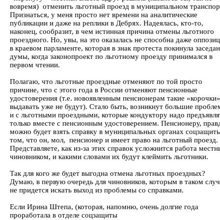
вовремя) отменить льготный проезд в муниципальном транспор
Признаться, у меня просто нет времени на аналитические
публикации и даже на реплики в Дебрях. Надеялась, кто-то,
наконец, сообразит, в чем истинная причина отмены льготного
проездного. Но, увы, на это оказалась не способна даже оппози
в краевом парламенте, которая в знак протеста покинула заседа
думы, когда законопроект по льготному проезду принимался в
первом чтении.
Полагаю, что льготные проездные отменяют по той просто
причине, что с этого года в России отменяют пенсионные
удостоверения (т.е. новоявленным пенсионерам такие «корочки
выдавать уже не будут). Стало быть, возникнут большие пробл
и с льготными проездными, которые кондуктору надо предъявля
только вместе с пенсионным удостоверением. Пенсионеру, прав
можно будет взять справку в муниципальных органах соцзащит
том, что он, мол, пенсионер и имеет право на льготный проезд.
Представляете, как из-за этих справок усложнится работа местн
чиновником, и какими словами их будут клеймить льготники.
Так для кого же будет выгодна отмена льготных проездных?
Думаю, в первую очередь для чиновников, которым в таком случ
не придется искать выход из проблемы со справками.
Если Ирина Штепа, (которая, напомню, очень долгие года
проработала в отделе соцзащиты