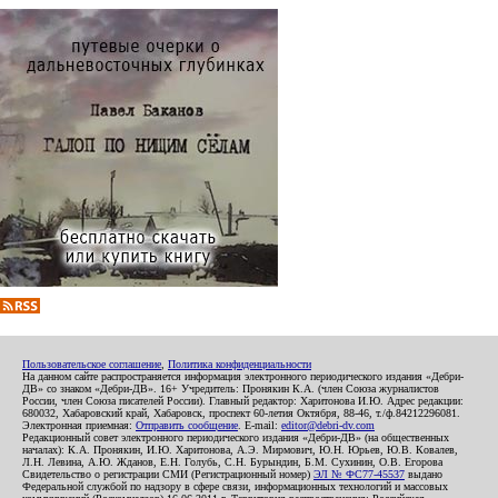
Пользовательское соглашение
,
Политика конфиденциальности
На данном сайте распространяется информация электронного периодического издания «Дебри-
ДВ» со знаком «Дебри-ДВ». 16+ Учредитель: Пронякин К.А. (член Союза журналистов
России, член Союза писателей России). Главный редактор: Харитонова И.Ю. Адрес редакции:
680032, Хабаровский край, Хабаровск, проспект 60-летия Октября, 88-46, т./ф.84212296081.
Электронная приемная:
Отправить сообщение
. E-mail:
editor@debri-dv.com
Редакционный совет электронного периодического издания «Дебри-ДВ» (на общественных
началах): К.А. Пронякин, И.Ю. Харитонова, А.Э. Мирмович, Ю.Н. Юрьев, Ю.В. Ковалев,
Л.Н. Левина, А.Ю. Жданов, Е.Н. Голубь, С.Н. Бурындин, Б.М. Сухинин, О.В. Егорова
Свидетельство о регистрации СМИ (Регистрационный номер)
ЭЛ № ФС77-45537
выдано
Федеральной службой по надзору в сфере связи, информационных технологий и массовых