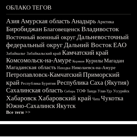
ОБЛАКО ТЕГОВ
Азия
Амурская область
Анадырь
Арктика
Биробиджан
Владивосток
Благовещенск
Дальневосточный
Восточный военный округ
федеральный округ
Дальний Восток
ЕАО
Камчатский край
Забайкалье
Забайкальский край
Комсомольск-на-Амуре
Магадан
Курилы
Корякия
Магаданская область
Николаевск-на-Амуре
Находка
Приморский
Петропавловск-Камчатский
край
Республика Саха (Якутия)
Республика Бурятия
Сахалинская область
ТОФ
Тында
Улан-Удэ
Уссурийск
Сибирь
Хабаровск
Хабаровский край
Чукотка
Чита
Южно-Сахалинск
Якутск
Все теги >>