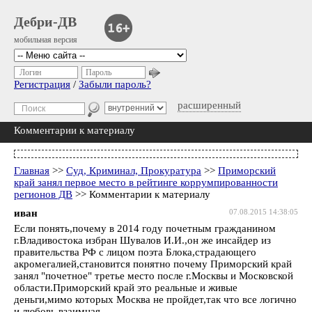
Дебри-ДВ
мобильная версия
Логин
Пароль
Регистрация
/
Забыли пароль?
расширенный
Комментарии к материалу
Главная
>>
Суд, Криминал, Прокуратура
>>
Приморский
край занял первое место в рейтинге коррумпированности
регионов ДВ
>> Комментарии к материалу
иван
07.08.2015 14:38:05
Если понять,почему в 2014 году почетным гражданином
г.Владивостока избран Шувалов И.И.,он же инсайдер из
правительства РФ с лицом поэта Блока,страдающего
акромегалией,становится понятно почему Приморский край
занял "почетное" третье место после г.Москвы и Московской
области.Приморский край это реальные и живые
деньги,мимо которых Москва не пройдет,так что все логично
и любовь взаимная.