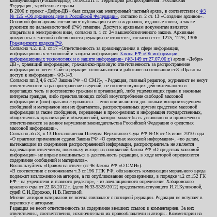
коммуникаций (Роскомнадзор) 16.06.2011 г. Территория распространения: Российская
Федерация, зарубежные страны.
В 2006 г. проект «Дебри-ДВ» был создан как электронный частный архив, в соответствии с
ФЗ
№ 125 «Об архивном деле в Российской Федерации»
, согласно п. 2 ст. 13 «Создание архивов».
Основной фонд архива составляют публикации газет и журналов, изданные книги, а также
рукописи по дальневосточной (РФ) тематике. Доступ к архивным документам является
открытым в электронном виде, согласно п. 1 ст. 24 вышеобозначенного закона. Архивные
документы к частной собственности редакции не относятся, согласно ст.ст. 1275, 1276, 1306
Гражданского кодекса РФ
.
Согласно ч.2. п.3. ст.17 «Ответственность за правонарушения в сфере информации,
информационных технологий и защиты информации»
Закона РФ «Об информации,
информационных технологиях и о защите информации» (ФЗ-149 от 27.07.06 г.)
архив «Дебри-
ДВ», хранящий информацию, гражданско-правовую ответственность за распространение
информации не несет. Сайт и редакция основываются и работают на основании ст.8 «Право на
доступ к информации» ФЗ-149.
Согласно пп.3,4,6 ст.57 Закона РФ «О СМИ», «Редакция, главный редактор, журналист не несут
ответственности за распространение сведений, не соответствующих действительности и
порочащих честь и достоинство граждан и организаций, либо ущемляющих права и законные
интересы граждан, либо представляющих собой злоупотребление свободой массовой
информации и (или) правами журналиста: ...если они являются дословным воспроизведением
сообщений и материалов или их фрагментов, распространенных другим средством массовой
информации (а также сообщения, переданные в пресс-релизах и информация государственных,
общественных организаций и объединений), которое может быть установлено и привлечено к
ответственности за данное нарушение законодательства Российской Федерации о средствах
массовой информации».
Согласно абз.3, п.13 Постановления Пленума Верховного Суда РФ №16 от 15 июня 2010 года
«О практике применения судами Закона РФ «О средствах массовой информации», «по делам,
вытекающим из содержания распространенной информации, распространитель не является
надлежащим ответчиком, поскольку исходя из положений Закона РФ «О средствах массовой
информации» не вправе вмешиваться в деятельность редакции, в ходе которой определяется
содержание сообщений и материалов».
Воспользуйтесь «Правом на ответ» (ст.46 Закона РФ «О СМИ»).
«В соответствии с положением ч.3 ст.196 ГПК РФ, обязанность компенсации морального вреда
подлежит возложению на авторов, а по опубликованию опровержения, в порядке ч.2 ст.152 ГК
РФ - на учредителя и главного редактор», - из апелляционного определения Хабаровского
краевого суда от 22.08.2012 г. (дело №33-5325/2012) председательствующего И.И.Куликовой,
судей С.И.Дорожко, Н.В.Пестовой.
Мнения авторов материалов не всегда совпадают с позицией редакции. Редакция не вступает в
переписку с авторами.
Редакция не несет ответственность за содержание внешних ссылок и комментариев. За них
ответственны, соответственно, исключительно их правообладатели и авторы. Комментарии на