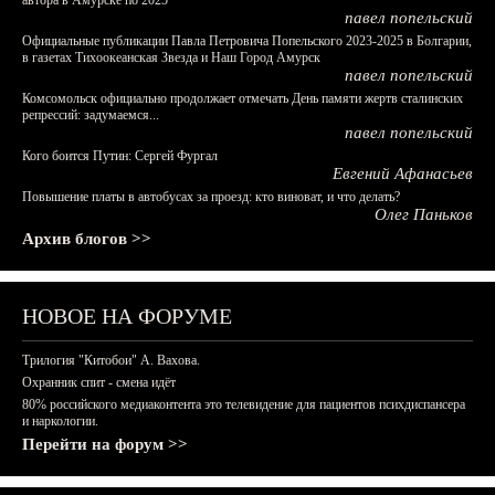
автора в Амурске по 2025
павел попельский
Официальные публикации Павла Петровича Попельского 2023-2025 в Болгарии,
в газетах Тихоокеанская Звезда и Наш Город Амурск
павел попельский
Комсомольск официально продолжает отмечать День памяти жертв сталинских
репрессий: задумаемся...
павел попельский
Кого боится Путин: Сергей Фургал
Евгений Афанасьев
Повышение платы в автобусах за проезд: кто виноват, и что делать?
Олег Паньков
Архив блогов >>
НОВОЕ НА ФОРУМЕ
Трилогия "Китобои" А. Вахова.
Охранник спит - смена идёт
80% российского медиаконтента это телевидение для пациентов психдиспансера
и наркологии.
Перейти на форум >>