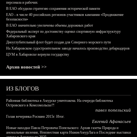
персонала и рабочих
В ЕАО обсудили стратегию сохранения исторической памяти
ЕАО - в числе 40 российских регионов-участников кампании «Продвижение
безопасности»
В ЕАО значительно увеличены объемы дорожных работ
Федеральный эксперт по достоинству оценил спортивную инфраструктуру
Хабаровского края
Дноуглубительный флот будет создан для Северного морского пути
На Хабаровском судостроительном заводе началось производство дебаркадеров
ЦУМ в Хабаровске вернули государству
Архив новостей >>
ИЗ БЛОГОВ
Районная библиотека в Амурске уничтожена. На очереди библиотека
Островского в Комсомольске?!
павел попельский
Голая вечеринка Роснано 2015г. Итог.
Евгений Афанасьев
Новые находки Павла Петровича Попельского: Архив газеты Природа и
аномальные явления, Неизвестная карта НижнеАмурЛага и Последние выставки