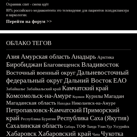
Охранник спит - смена идёт
80% российского медиаконтента это телевидение для пациентов психдиспансера
и наркологии.
Перейти на форум >>
ОБЛАКО ТЕГОВ
Азия
Амурская область
Анадырь
Арктика
Биробиджан
Владивосток
Благовещенск
Дальневосточный
Восточный военный округ
федеральный округ
Дальний Восток
ЕАО
Камчатский край
Забайкалье
Забайкальский край
Комсомольск-на-Амуре
Магадан
Курилы
Корякия
Магаданская область
Николаевск-на-Амуре
Находка
Приморский
Петропавловск-Камчатский
край
Республика Саха (Якутия)
Республика Бурятия
Сахалинская область
ТОФ
Тында
Улан-Удэ
Уссурийск
Сибирь
Хабаровск
Хабаровский край
Чукотка
Чита