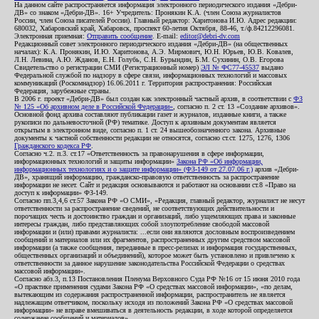
На данном сайте распространяется информация электронного периодического издания «Дебри-
ДВ» со знаком «Дебри-ДВ». 16+ Учредитель: Пронякин К.А. (член Союза журналистов
России, член Союза писателей России). Главный редактор: Харитонова И.Ю. Адрес редакции:
680032, Хабаровский край, Хабаровск, проспект 60-летия Октября, 88-46, т./ф.84212296081.
Электронная приемная:
Отправить сообщение
. E-mail:
editor@debri-dv.com
Редакционный совет электронного периодического издания «Дебри-ДВ» (на общественных
началах): К.А. Пронякин, И.Ю. Харитонова, А.Э. Мирмович, Ю.Н. Юрьев, Ю.В. Ковалев,
Л.Н. Левина, А.Ю. Жданов, Е.Н. Голубь, С.Н. Бурындин, Б.М. Сухинин, О.В. Егорова
Свидетельство о регистрации СМИ (Регистрационный номер)
ЭЛ № ФС77-45537
выдано
Федеральной службой по надзору в сфере связи, информационных технологий и массовых
коммуникаций (Роскомнадзор) 16.06.2011 г. Территория распространения: Российская
Федерация, зарубежные страны.
В 2006 г. проект «Дебри-ДВ» был создан как электронный частный архив, в соответствии с
ФЗ
№ 125 «Об архивном деле в Российской Федерации»
, согласно п. 2 ст. 13 «Создание архивов».
Основной фонд архива составляют публикации газет и журналов, изданные книги, а также
рукописи по дальневосточной (РФ) тематике. Доступ к архивным документам является
открытым в электронном виде, согласно п. 1 ст. 24 вышеобозначенного закона. Архивные
документы к частной собственности редакции не относятся, согласно ст.ст. 1275, 1276, 1306
Гражданского кодекса РФ
.
Согласно ч.2. п.3. ст.17 «Ответственность за правонарушения в сфере информации,
информационных технологий и защиты информации»
Закона РФ «Об информации,
информационных технологиях и о защите информации» (ФЗ-149 от 27.07.06 г.)
архив «Дебри-
ДВ», хранящий информацию, гражданско-правовую ответственность за распространение
информации не несет. Сайт и редакция основываются и работают на основании ст.8 «Право на
доступ к информации» ФЗ-149.
Согласно пп.3,4,6 ст.57 Закона РФ «О СМИ», «Редакция, главный редактор, журналист не несут
ответственности за распространение сведений, не соответствующих действительности и
порочащих честь и достоинство граждан и организаций, либо ущемляющих права и законные
интересы граждан, либо представляющих собой злоупотребление свободой массовой
информации и (или) правами журналиста: ...если они являются дословным воспроизведением
сообщений и материалов или их фрагментов, распространенных другим средством массовой
информации (а также сообщения, переданные в пресс-релизах и информация государственных,
общественных организаций и объединений), которое может быть установлено и привлечено к
ответственности за данное нарушение законодательства Российской Федерации о средствах
массовой информации».
Согласно абз.3, п.13 Постановления Пленума Верховного Суда РФ №16 от 15 июня 2010 года
«О практике применения судами Закона РФ «О средствах массовой информации», «по делам,
вытекающим из содержания распространенной информации, распространитель не является
надлежащим ответчиком, поскольку исходя из положений Закона РФ «О средствах массовой
информации» не вправе вмешиваться в деятельность редакции, в ходе которой определяется
содержание сообщений и материалов».