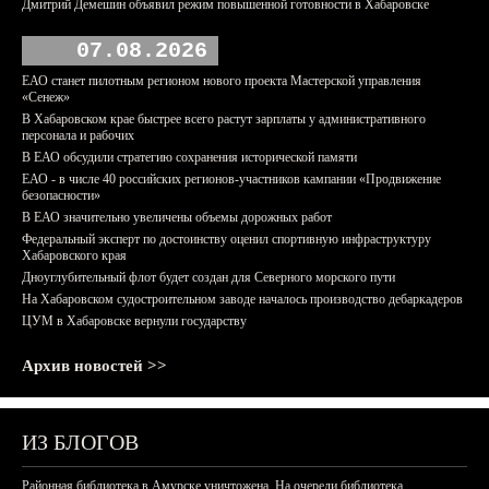
Дмитрий Демешин объявил режим повышенной готовности в Хабаровске
07.08.2026
ЕАО станет пилотным регионом нового проекта Мастерской управления
«Сенеж»
В Хабаровском крае быстрее всего растут зарплаты у административного
персонала и рабочих
В ЕАО обсудили стратегию сохранения исторической памяти
ЕАО - в числе 40 российских регионов-участников кампании «Продвижение
безопасности»
В ЕАО значительно увеличены объемы дорожных работ
Федеральный эксперт по достоинству оценил спортивную инфраструктуру
Хабаровского края
Дноуглубительный флот будет создан для Северного морского пути
На Хабаровском судостроительном заводе началось производство дебаркадеров
ЦУМ в Хабаровске вернули государству
Архив новостей >>
ИЗ БЛОГОВ
Районная библиотека в Амурске уничтожена. На очереди библиотека