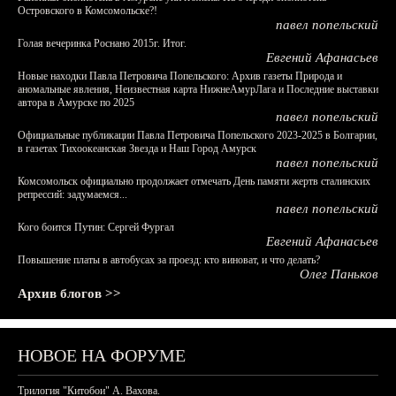
Островского в Комсомольске?!
павел попельский
Голая вечеринка Роснано 2015г. Итог.
Евгений Афанасьев
Новые находки Павла Петровича Попельского: Архив газеты Природа и
аномальные явления, Неизвестная карта НижнеАмурЛага и Последние выставки
автора в Амурске по 2025
павел попельский
Официальные публикации Павла Петровича Попельского 2023-2025 в Болгарии,
в газетах Тихоокеанская Звезда и Наш Город Амурск
павел попельский
Комсомольск официально продолжает отмечать День памяти жертв сталинских
репрессий: задумаемся...
павел попельский
Кого боится Путин: Сергей Фургал
Евгений Афанасьев
Повышение платы в автобусах за проезд: кто виноват, и что делать?
Олег Паньков
Архив блогов >>
НОВОЕ НА ФОРУМЕ
Трилогия "Китобои" А. Вахова.