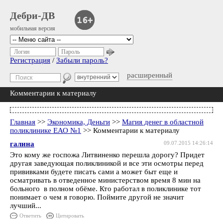
Дебри-ДВ
мобильная версия
Логин
Пароль
Регистрация
/
Забыли пароль?
расширенный
Комментарии к материалу
Главная
>>
Экономика, Деньги
>>
Магия денег в областной
поликлинике ЕАО №1
>> Комментарии к материалу
галина
09.07.2015 14:26:14
Это кому же госпожа Литвиненко перешла дорогу? Придет
другая заведующая поликлиникой и все эти осмотры перед
прививками будете писать сами а может быт еще и
осматривать в отведенное министерством время 8 мин на
больного в полном обёме. Кто работал в поликлинике тот
понимает о чем я говорю. Поймите другой не значит
лучший...
Ответить
Цитировать