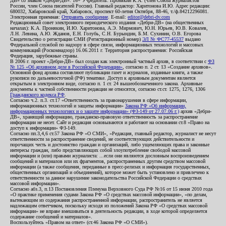
ДВ» со знаком «Дебри-ДВ». 16+ Учредитель: Пронякин К.А. (член Союза журналистов
России, член Союза писателей России). Главный редактор: Харитонова И.Ю. Адрес редакции:
680032, Хабаровский край, Хабаровск, проспект 60-летия Октября, 88-46, т./ф.84212296081.
Электронная приемная:
Отправить сообщение
. E-mail:
editor@debri-dv.com
Редакционный совет электронного периодического издания «Дебри-ДВ» (на общественных
началах): К.А. Пронякин, И.Ю. Харитонова, А.Э. Мирмович, Ю.Н. Юрьев, Ю.В. Ковалев,
Л.Н. Левина, А.Ю. Жданов, Е.Н. Голубь, С.Н. Бурындин, Б.М. Сухинин, О.В. Егорова
Свидетельство о регистрации СМИ (Регистрационный номер)
ЭЛ № ФС77-45537
выдано
Федеральной службой по надзору в сфере связи, информационных технологий и массовых
коммуникаций (Роскомнадзор) 16.06.2011 г. Территория распространения: Российская
Федерация, зарубежные страны.
В 2006 г. проект «Дебри-ДВ» был создан как электронный частный архив, в соответствии с
ФЗ
№ 125 «Об архивном деле в Российской Федерации»
, согласно п. 2 ст. 13 «Создание архивов».
Основной фонд архива составляют публикации газет и журналов, изданные книги, а также
рукописи по дальневосточной (РФ) тематике. Доступ к архивным документам является
открытым в электронном виде, согласно п. 1 ст. 24 вышеобозначенного закона. Архивные
документы к частной собственности редакции не относятся, согласно ст.ст. 1275, 1276, 1306
Гражданского кодекса РФ
.
Согласно ч.2. п.3. ст.17 «Ответственность за правонарушения в сфере информации,
информационных технологий и защиты информации»
Закона РФ «Об информации,
информационных технологиях и о защите информации» (ФЗ-149 от 27.07.06 г.)
архив «Дебри-
ДВ», хранящий информацию, гражданско-правовую ответственность за распространение
информации не несет. Сайт и редакция основываются и работают на основании ст.8 «Право на
доступ к информации» ФЗ-149.
Согласно пп.3,4,6 ст.57 Закона РФ «О СМИ», «Редакция, главный редактор, журналист не несут
ответственности за распространение сведений, не соответствующих действительности и
порочащих честь и достоинство граждан и организаций, либо ущемляющих права и законные
интересы граждан, либо представляющих собой злоупотребление свободой массовой
информации и (или) правами журналиста: ...если они являются дословным воспроизведением
сообщений и материалов или их фрагментов, распространенных другим средством массовой
информации (а также сообщения, переданные в пресс-релизах и информация государственных,
общественных организаций и объединений), которое может быть установлено и привлечено к
ответственности за данное нарушение законодательства Российской Федерации о средствах
массовой информации».
Согласно абз.3, п.13 Постановления Пленума Верховного Суда РФ №16 от 15 июня 2010 года
«О практике применения судами Закона РФ «О средствах массовой информации», «по делам,
вытекающим из содержания распространенной информации, распространитель не является
надлежащим ответчиком, поскольку исходя из положений Закона РФ «О средствах массовой
информации» не вправе вмешиваться в деятельность редакции, в ходе которой определяется
содержание сообщений и материалов».
Воспользуйтесь «Правом на ответ» (ст.46 Закона РФ «О СМИ»).