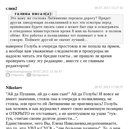
слив2
09.07.2015 15:27:42
галина
Это кому же госпожа Литвиненко перешла дорогу? Придет
другая заведующая поликлиникой и все эти осмотры перед
прививками будете писать сами а может быт еще и осматривать
в отведенное министерством время 8 мин на больного в полном
обёме. Кто работал в поликлинике тот понимает о чем я
говорю. Поймите другой не значит лучший...
наверное Голубь в очереди простояла и не попала на прием,
а вообще вам уважаемые следователи и прокуроры не
надоело читать эти бредни газеты , не пришло ли время
проверить саму эту редакцию , вместе с ее главным
редактором!
Отредактировано 09.07.2015 15:36:47
Ответить
Цитировать
Nikolaev
09.07.2015 17:00:37
"Ай да Пушкин, ай да с-кин сын!" Ай да Голубь! И вовсе не
имеет значения, стояла она в очереди в поликлинику, не
стояла, или просто ей Литвиненко не приглянулась! Голубь
как человек и как журналист имеет свою жизненную позицию
и ОТКРЫТО ее отстаивает, а не шептушком на ушко "тук-
тук, считаю своим долгом донести...".
Единственное, чего Вы, Елена Николаевна,недопонимаете,
это то, что УВД и СУСК - "две большие разницы". То, о чем