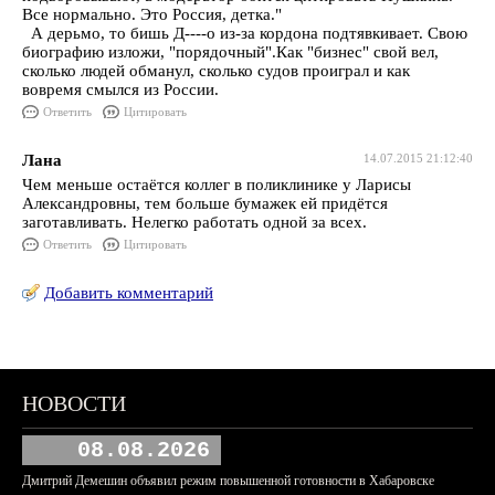
Все нормально. Это Россия, детка."
А дерьмо, то бишь Д----о из-за кордона подтявкивает. Свою
биографию изложи, "порядочный".Как "бизнес" свой вел,
сколько людей обманул, сколько судов проиграл и как
вовремя смылся из России.
Ответить
Цитировать
Лана
14.07.2015 21:12:40
Чем меньше остаётся коллег в поликлинике у Ларисы
Александровны, тем больше бумажек ей придётся
заготавливать. Нелегко работать одной за всех.
Ответить
Цитировать
Добавить комментарий
НОВОСТИ
08.08.2026
Дмитрий Демешин объявил режим повышенной готовности в Хабаровске