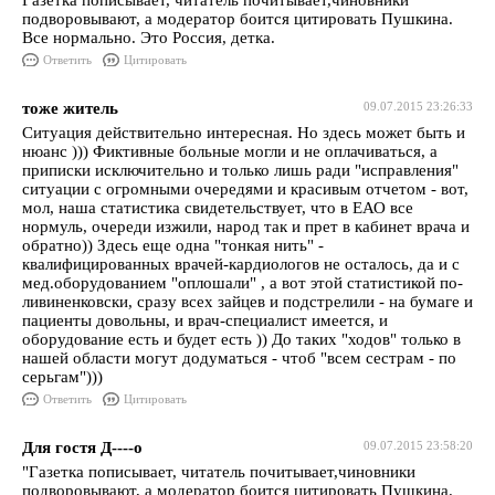
Газетка пописывает, читатель почитывает,чиновники
подворовывают, а модератор боится цитировать Пушкина.
Все нормально. Это Россия, детка.
Ответить
Цитировать
тоже житель
09.07.2015 23:26:33
Ситуация действительно интересная. Но здесь может быть и
нюанс ))) Фиктивные больные могли и не оплачиваться, а
приписки исключительно и только лишь ради "исправления"
ситуации с огромными очередями и красивым отчетом - вот,
мол, наша статистика свидетельствует, что в ЕАО все
нормуль, очереди изжили, народ так и прет в кабинет врача и
обратно)) Здесь еще одна "тонкая нить" -
квалифицированных врачей-кардиологов не осталось, да и с
мед.оборудованием "оплошали" , а вот этой статистикой по-
ливиненковски, сразу всех зайцев и подстрелили - на бумаге и
пациенты довольны, и врач-специалист имеется, и
оборудование есть и будет есть )) До таких "ходов" только в
нашей области могут додуматься - чтоб "всем сестрам - по
серьгам")))
Ответить
Цитировать
Для гостя Д----о
09.07.2015 23:58:20
"Газетка пописывает, читатель почитывает,чиновники
подворовывают, а модератор боится цитировать Пушкина.