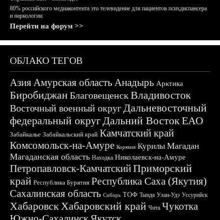
80% российского медиаконтента это телевидение для пациентов психдиспансера
и наркологии.
Перейти на форум >>
ОБЛАКО ТЕГОВ
Азия
Амурская область
Анадырь
Арктика
Биробиджан
Владивосток
Благовещенск
Дальневосточный
Восточный военный округ
федеральный округ
Дальний Восток
ЕАО
Камчатский край
Забайкалье
Забайкальский край
Комсомольск-на-Амуре
Магадан
Курилы
Корякия
Магаданская область
Николаевск-на-Амуре
Находка
Приморский
Петропавловск-Камчатский
край
Республика Саха (Якутия)
Республика Бурятия
Сахалинская область
ТОФ
Тында
Улан-Удэ
Уссурийск
Сибирь
Хабаровск
Хабаровский край
Чукотка
Чита
Южно-Сахалинск
Якутск