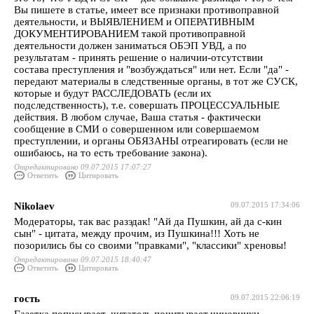
Вы пишете в статье, имеет все признаки противоправной
деятельности, и ВЫЯВЛЕНИЕМ и ОПЕРАТИВНЫМ
ДОКУМЕНТИРОВАНИЕМ такой противоправной
деятельности должен заниматься ОБЭП УВД, а по
результатам - принять решение о наличии-отсутствии
состава преступления и "возбуждаться" или нет. Если "да" -
передают материалы в следственные органы, в тот же СУСК,
которые и будут РАССЛЕДОВАТЬ (если их
подследственность), т.е. совершать ПРОЦЕССУАЛЬНЫЕ
действия. В любом случае, Ваша статья - фактически
сообщение в СМИ о совершенном или совершаемом
преступлении, и органы ОБЯЗАНЫ отреагировать (если не
ошибаюсь, на то есть требование закона).
Отредактировано 09.07.2015 17:07:27
Ответить
Цитировать
Nikolaev
09.07.2015 17:34:06
Модераторы, так вас разэдак! "Ай да Пушкин, ай да с-кин
сын" - цитата, между прочим, из Пушкина!!! Хоть не
позорились бы со своими "правками", "классики" хреновы!
Отредактировано 09.07.2015 18:40:47
Ответить
Цитировать
гость
09.07.2015 22:06:19