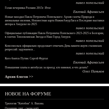
павел попельский
Голая вечеринка Роснано 2015г. Итог.
Евгений Афанасьев
Новые находки Павла Петровича Попельского: Архив газеты Природа и
аномальные явления, Неизвестная карта НижнеАмурЛага и Последние выставки
автора в Амурске по 2025
павел попельский
Официальные публикации Павла Петровича Попельского 2023-2025 в Болгарии,
в газетах Тихоокеанская Звезда и Наш Город Амурск
павел попельский
Комсомольск официально продолжает отмечать День памяти жертв сталинских
репрессий: задумаемся...
павел попельский
Кого боится Путин: Сергей Фургал
Евгений Афанасьев
Повышение платы в автобусах за проезд: кто виноват, и что делать?
Олег Паньков
Архив блогов >>
НОВОЕ НА ФОРУМЕ
Трилогия "Китобои" А. Вахова.
Охранник спит - смена идёт