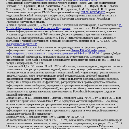
Редакционный совет электронного периодического издания «Дебри-ДВ» (на общественных
началах): К.А. Пронякин, И.Ю. Харитонова, А.Э. Мирмович, Ю.Н. Юрьев, Ю.В. Ковалев,
Л.Н. Левина, А.Ю. Жданов, Е.Н. Голубь, С.Н. Бурындин, Б.М. Сухинин, О.В. Егорова
Свидетельство о регистрации СМИ (Регистрационный номер)
ЭЛ № ФС77-45537
выдано
Федеральной службой по надзору в сфере связи, информационных технологий и массовых
коммуникаций (Роскомнадзор) 16.06.2011 г. Территория распространения: Российская
Федерация, зарубежные страны.
В 2006 г. проект «Дебри-ДВ» был создан как электронный частный архив, в соответствии с
ФЗ
№ 125 «Об архивном деле в Российской Федерации»
, согласно п. 2 ст. 13 «Создание архивов».
Основной фонд архива составляют публикации газет и журналов, изданные книги, а также
рукописи по дальневосточной (РФ) тематике. Доступ к архивным документам является
открытым в электронном виде, согласно п. 1 ст. 24 вышеобозначенного закона. Архивные
документы к частной собственности редакции не относятся, согласно ст.ст. 1275, 1276, 1306
Гражданского кодекса РФ
.
Согласно ч.2. п.3. ст.17 «Ответственность за правонарушения в сфере информации,
информационных технологий и защиты информации»
Закона РФ «Об информации,
информационных технологиях и о защите информации» (ФЗ-149 от 27.07.06 г.)
архив «Дебри-
ДВ», хранящий информацию, гражданско-правовую ответственность за распространение
информации не несет. Сайт и редакция основываются и работают на основании ст.8 «Право на
доступ к информации» ФЗ-149.
Согласно пп.3,4,6 ст.57 Закона РФ «О СМИ», «Редакция, главный редактор, журналист не несут
ответственности за распространение сведений, не соответствующих действительности и
порочащих честь и достоинство граждан и организаций, либо ущемляющих права и законные
интересы граждан, либо представляющих собой злоупотребление свободой массовой
информации и (или) правами журналиста: ...если они являются дословным воспроизведением
сообщений и материалов или их фрагментов, распространенных другим средством массовой
информации (а также сообщения, переданные в пресс-релизах и информация государственных,
общественных организаций и объединений), которое может быть установлено и привлечено к
ответственности за данное нарушение законодательства Российской Федерации о средствах
массовой информации».
Согласно абз.3, п.13 Постановления Пленума Верховного Суда РФ №16 от 15 июня 2010 года
«О практике применения судами Закона РФ «О средствах массовой информации», «по делам,
вытекающим из содержания распространенной информации, распространитель не является
надлежащим ответчиком, поскольку исходя из положений Закона РФ «О средствах массовой
информации» не вправе вмешиваться в деятельность редакции, в ходе которой определяется
содержание сообщений и материалов».
Воспользуйтесь «Правом на ответ» (ст.46 Закона РФ «О СМИ»).
«В соответствии с положением ч.3 ст.196 ГПК РФ, обязанность компенсации морального вреда
подлежит возложению на авторов, а по опубликованию опровержения, в порядке ч.2 ст.152 ГК
РФ - на учредителя и главного редактор», - из апелляционного определения Хабаровского