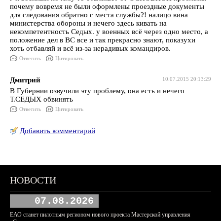
почему вовремя не были оформлены проездные документы
для следования обратно с места службы?! налицо вина
министерства обороны и нечего здесь кивать на
некомпетентность Седых. у военных всё через одно место, а
положение дел в ВС все и так прекрасно знают, показухи
хоть отбавляй и всё из-за нерадивых командиров.
Ответить
Цитировать
Дмитрий
10.07.2015 20:13:29
В Губернии озвучили эту проблему, она есть и нечего
Т.СЕДЫХ обвинять
Ответить
Цитировать
Добавить комментарий
НОВОСТИ
07.08.2026
ЕАО станет пилотным регионом нового проекта Мастерской управления