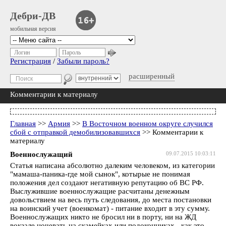
Дебри-ДВ
мобильная версия
Логин
Пароль
Регистрация
/
Забыли пароль?
расширенный
Комментарии к материалу
Главная
>>
Армия
>>
В Восточном военном округе случился
сбой с отправкой демобилизовавшихся
>> Комментарии к
материалу
Военнослужащий
09.07.2015 10:03:11
Статья написана абсолютно далеким человеком, из категории
"мамаша-паника-где мой сынок", котырые не понимая
положения дел создают негативную репутацию об ВС РФ.
Выслужившие военнослужащие расчитаны денежным
довольствием на весь путь следования, до места постановки
на воинский учет (военкомат) - питание входит в эту сумму.
Военнослужащих никто не бросил ни в порту, ни на ЖД
вокзале ночевать на скамейках или подоконниках - как это