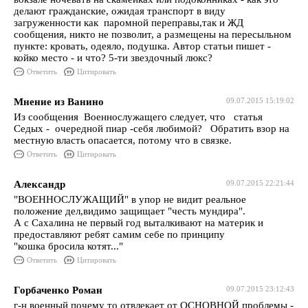
делают гражданские, ожидая транспорт в виду
загруженности как паромной переправы,так и ЖД
сообщения, никто не позволит, а размещены на пересыльном
пункте: кровать, одеяло, подушка. Автор статьи пишет -
койко место - и что? 5-ти звездочный люкс?
Ответить
Цитировать
Мнение из Ванино
09.07.2015 15:19:02
Из сообщения Военнослужащего следует, что статья
Седых - очередной пиар -себя любимой? Обратить взор на
местную власть опасается, потому что в связке.
Ответить
Цитировать
Александр
09.07.2015 22:21:44
"ВОЕННОСЛУЖАЩИЙ" в упор не видит реальное
положение дел,видимо защищает "честь мундира".
А с Сахалина не первый год выталкивают на материк и
предоставляют ребят самим себе по принципу
"кошка бросила котят..."
Ответить
Цитировать
Горбаченко Роман
09.07.2015 23:12:43
г-н военный почему то отвлекает от ОСНОВНОЙ проблемы -