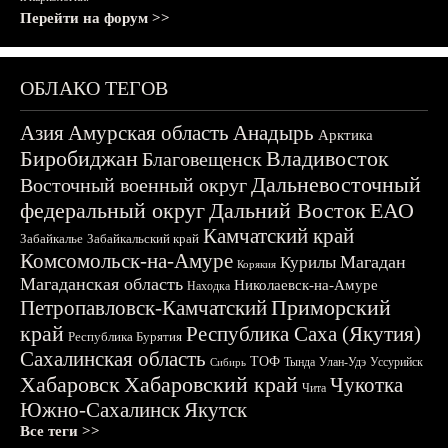
Перейти на форум >>
ОБЛАКО ТЕГОВ
Азия
Амурская область
Анадырь
Арктика
Биробиджан
Владивосток
Благовещенск
Дальневосточный
Восточный военный округ
федеральный округ
Дальний Восток
ЕАО
Камчатский край
Забайкалье
Забайкальский край
Комсомольск-на-Амуре
Магадан
Курилы
Корякия
Магаданская область
Николаевск-на-Амуре
Находка
Приморский
Петропавловск-Камчатский
край
Республика Саха (Якутия)
Республика Бурятия
Сахалинская область
ТОФ
Тында
Улан-Удэ
Уссурийск
Сибирь
Хабаровск
Хабаровский край
Чукотка
Чита
Южно-Сахалинск
Якутск
Все теги >>