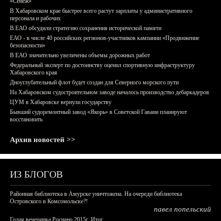
«Сенеж»
В Хабаровском крае быстрее всего растут зарплаты у административного
персонала и рабочих
В ЕАО обсудили стратегию сохранения исторической памяти
ЕАО - в числе 40 российских регионов-участников кампании «Продвижение
безопасности»
В ЕАО значительно увеличены объемы дорожных работ
Федеральный эксперт по достоинству оценил спортивную инфраструктуру
Хабаровского края
Дноуглубительный флот будет создан для Северного морского пути
На Хабаровском судостроительном заводе началось производство дебаркадеров
ЦУМ в Хабаровске вернули государству
Бывший судоремонтный завод «Якорь» в Советской Гавани планируют
восстановить
Архив новостей >>
ИЗ БЛОГОВ
Районная библиотека в Амурске уничтожена. На очереди библиотека
Островского в Комсомольске?!
павел попельский
Голая вечеринка Роснано 2015г. Итог.