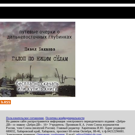
Пользовательское соглашение
,
Политика конфиденциальности
На данном сайте распространяется информация электронного периодического издания «Дебри-
ДВ» со знаком «Дебри-ДВ». 16+ Учредитель: Пронякин К.А. (член Союза журналистов
России, член Союза писателей России). Главный редактор: Харитонова И.Ю. Адрес редакции:
680032, Хабаровский край, Хабаровск, проспект 60-летия Октября, 88-46, т./ф.84212296081.
Электронная приемная:
Отправить сообщение
. E-mail:
editor@debri-dv.com