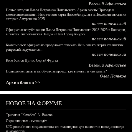
Евгений Афанасьев
Новые находки Павла Петровича Попельского: Архив газеты Природа и
аномальные явления, Неизвестная карта НижнеАмурЛага и Последние выставки
автора в Амурске по 2025
павел попельский
Официальные публикации Павла Петровича Попельского 2023-2025 в Болгарии,
в газетах Тихоокеанская Звезда и Наш Город Амурск
павел попельский
Комсомольск официально продолжает отмечать День памяти жертв сталинских
репрессий: задумаемся...
павел попельский
Кого боится Путин: Сергей Фургал
Евгений Афанасьев
Повышение платы в автобусах за проезд: кто виноват, и что делать?
Олег Паньков
Архив блогов >>
НОВОЕ НА ФОРУМЕ
Трилогия "Китобои" А. Вахова.
Охранник спит - смена идёт
80% российского медиаконтента это телевидение для пациентов психдиспансера
и наркологии.