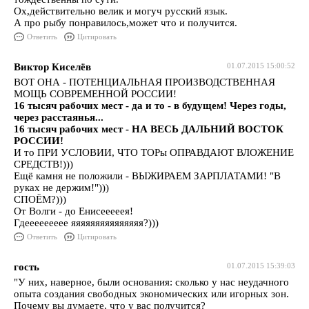
Ох,действительно велик и могуч русский язык.
А про рыбу понравилось,может что и получится.
Ответить
Цитировать
Виктор Киселёв
01.07.2015 15:00:52
ВОТ ОНА - ПОТЕНЦИАЛЬНАЯ ПРОИЗВОДСТВЕННАЯ
МОЩЬ СОВРЕМЕННОЙ РОССИИ!
16 тысяч рабочих мест - да и то - в будущем! Через годы,
через расстаянья...
16 тысяч рабочих мест - НА ВЕСЬ ДАЛЬНИЙ ВОСТОК
РОССИИ!
И то ПРИ УСЛОВИИ, ЧТО ТОРы ОПРАВДАЮТ ВЛОЖЕНИЕ
СРЕДСТВ!)))
Ещё камня не положили - ВЫЖИРАЕМ ЗАРПЛАТАМИ! "В
руках не держим!")))
СПОЁМ?)))
От Волги - до Енисееееея!
Гдеееееееее яяяяяяяяяяяяяяя?)))
Ответить
Цитировать
гость
01.07.2015 15:39:03
"У них, наверное, были основания: сколько у нас неудачного
опыта создания свободных экономических или игорных зон.
Почему вы думаете, что у вас получится?