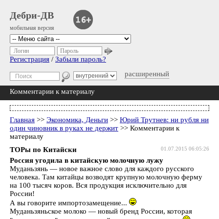
Дебри-ДВ
мобильная версия
Логин
Пароль
Регистрация
/
Забыли пароль?
расширенный
Комментарии к материалу
Главная
>>
Экономика, Деньги
>>
Юрий Трутнев: ни рубля ни
один чиновник в руках не держит
>> Комментарии к
материалу
ТОРы по Китайски
01.07.2015 06:05:26
Россия угодила в китайскую молочную лужу
Муданьзянь — новое важное слово для каждого русского
человека. Там китайцы возводят крупную молочную ферму
на 100 тысяч коров. Вся продукция исключительно для
России!
А вы говорите импортозамещение...
Муданьзяньское молоко — новый бренд России, которая