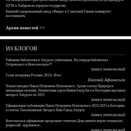
ЦУМ в Хабаровске вернули государству
Бывший судоремонтный завод «Якорь» в Советской Гавани планируют
восстановить
Архив новостей >>
ИЗ БЛОГОВ
Районная библиотека в Амурске уничтожена. На очереди библиотека
Островского в Комсомольске?!
павел попельский
Голая вечеринка Роснано 2015г. Итог.
Евгений Афанасьев
Новые находки Павла Петровича Попельского: Архив газеты Природа и
аномальные явления, Неизвестная карта НижнеАмурЛага и Последние выставки
автора в Амурске по 2025
павел попельский
Официальные публикации Павла Петровича Попельского 2023-2025 в Болгарии,
в газетах Тихоокеанская Звезда и Наш Город Амурск
павел попельский
Комсомольск официально продолжает отмечать День памяти жертв сталинских
репрессий: задумаемся...
павел попельский