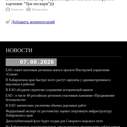
харчевне "Три пескаря")))
Ответить
Цитировать
Добавить комментарий
НОВОСТИ
07.08.2026
ЕАО станет пилотным регионом нового проекта Мастерской управления
«Сенеж»
В Хабаровском крае быстрее всего растут зарплаты у административного
персонала и рабочих
В ЕАО обсудили стратегию сохранения исторической памяти
ЕАО - в числе 40 российских регионов-участников кампании «Продвижение
безопасности»
В ЕАО значительно увеличены объемы дорожных работ
Федеральный эксперт по достоинству оценил спортивную инфраструктуру
Хабаровского края
Дноуглубительный флот будет создан для Северного морского пути
На Хабаровском судостроительном заводе началось производство дебаркадеров