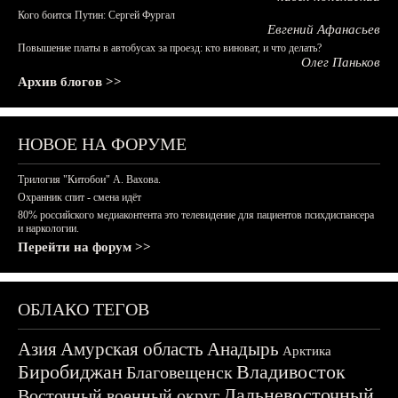
Кого боится Путин: Сергей Фургал
Евгений Афанасьев
Повышение платы в автобусах за проезд: кто виноват, и что делать?
Олег Паньков
Архив блогов >>
НОВОЕ НА ФОРУМЕ
Трилогия "Китобои" А. Вахова.
Охранник спит - смена идёт
80% российского медиаконтента это телевидение для пациентов психдиспансера
и наркологии.
Перейти на форум >>
ОБЛАКО ТЕГОВ
Азия
Амурская область
Анадырь
Арктика
Биробиджан
Владивосток
Благовещенск
Дальневосточный
Восточный военный округ