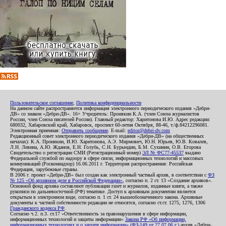
Пользовательское соглашение
,
Политика конфиденциальности
На данном сайте распространяется информация электронного периодического издания «Дебри-
ДВ» со знаком «Дебри-ДВ». 16+ Учредитель: Пронякин К.А. (член Союза журналистов
России, член Союза писателей России). Главный редактор: Харитонова И.Ю. Адрес редакции:
680032, Хабаровский край, Хабаровск, проспект 60-летия Октября, 88-46, т./ф.84212296081.
Электронная приемная:
Отправить сообщение
. E-mail:
editor@debri-dv.com
Редакционный совет электронного периодического издания «Дебри-ДВ» (на общественных
началах): К.А. Пронякин, И.Ю. Харитонова, А.Э. Мирмович, Ю.Н. Юрьев, Ю.В. Ковалев,
Л.Н. Левина, А.Ю. Жданов, Е.Н. Голубь, С.Н. Бурындин, Б.М. Сухинин, О.В. Егорова
Свидетельство о регистрации СМИ (Регистрационный номер)
ЭЛ № ФС77-45537
выдано
Федеральной службой по надзору в сфере связи, информационных технологий и массовых
коммуникаций (Роскомнадзор) 16.06.2011 г. Территория распространения: Российская
Федерация, зарубежные страны.
В 2006 г. проект «Дебри-ДВ» был создан как электронный частный архив, в соответствии с
ФЗ
№ 125 «Об архивном деле в Российской Федерации»
, согласно п. 2 ст. 13 «Создание архивов».
Основной фонд архива составляют публикации газет и журналов, изданные книги, а также
рукописи по дальневосточной (РФ) тематике. Доступ к архивным документам является
открытым в электронном виде, согласно п. 1 ст. 24 вышеобозначенного закона. Архивные
документы к частной собственности редакции не относятся, согласно ст.ст. 1275, 1276, 1306
Гражданского кодекса РФ
.
Согласно ч.2. п.3. ст.17 «Ответственность за правонарушения в сфере информации,
информационных технологий и защиты информации»
Закона РФ «Об информации,
информационных технологиях и о защите информации» (ФЗ-149 от 27.07.06 г.)
архив «Дебри-