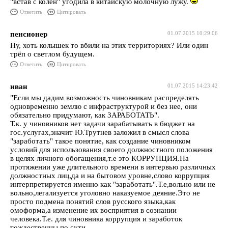
"встав с колен" угодила в китайскую молочную лужу.
Ответить
Цитировать
пенсионер
01.07.2015 10:29:06
Ну, хоть колышек то вбили на этих территориях? Или один
трёп о светлом будущем.
Ответить
Цитировать
иван
01.07.2015 14:23:42
"Если мы дадим возможность чиновникам распределять
одновременно землю с инфраструктурой и без нее, они
обязательно придумают, как ЗАРАБОТАТЬ".
Т.к. у чиновников нет задачи зарабатывать в бюджет на
гос.услугах,значит Ю.Трутнев заложил в смысл слова
"заработать" такое понятие, как создание чиновником
условий для использования своего должностного положения
в целях личного обогащения,т.е это КОРРУПЦИЯ.На
протяжении уже длительного времени в интервью различных
должностных лиц,да и на бытовом уровне,слово коррупция
интерпретируется именно как "заработать".Т.е,вольно или не
вольно,легализуется уголовно наказуемое деяние.Это не
просто подмена понятий слов русского языка,как
омоформа,а изменение их восприятия в сознании
человека.Т.е. для чиновника коррупция и заработок
тождественны по сути.