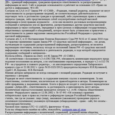
ДВ», хранящий информацию, гражданско-правовую ответственность за распространение
информации не несет. Сайт и редакция основываются и работают на основании ст.8 «Право на
доступ к информации» ФЗ-149.
Согласно пп.3,4,6 ст.57 Закона РФ «О СМИ», «Редакция, главный редактор, журналист не несут
ответственности за распространение сведений, не соответствующих действительности и
порочащих честь и достоинство граждан и организаций, либо ущемляющих права и законные
интересы граждан, либо представляющих собой злоупотребление свободой массовой
информации и (или) правами журналиста: ...если они являются дословным воспроизведением
сообщений и материалов или их фрагментов, распространенных другим средством массовой
информации (а также сообщения, переданные в пресс-релизах и информация государственных,
общественных организаций и объединений), которое может быть установлено и привлечено к
ответственности за данное нарушение законодательства Российской Федерации о средствах
массовой информации».
Согласно абз.3, п.13 Постановления Пленума Верховного Суда РФ №16 от 15 июня 2010 года
«О практике применения судами Закона РФ «О средствах массовой информации», «по делам,
вытекающим из содержания распространенной информации, распространитель не является
надлежащим ответчиком, поскольку исходя из положений Закона РФ «О средствах массовой
информации» не вправе вмешиваться в деятельность редакции, в ходе которой определяется
содержание сообщений и материалов».
Воспользуйтесь «Правом на ответ» (ст.46 Закона РФ «О СМИ»).
«В соответствии с положением ч.3 ст.196 ГПК РФ, обязанность компенсации морального вреда
подлежит возложению на авторов, а по опубликованию опровержения, в порядке ч.2 ст.152 ГК
РФ - на учредителя и главного редактор», - из апелляционного определения Хабаровского
краевого суда от 22.08.2012 г. (дело №33-5325/2012) председательствующего И.И.Куликовой,
судей С.И.Дорожко, Н.В.Пестовой.
Мнения авторов материалов не всегда совпадают с позицией редакции. Редакция не вступает в
переписку с авторами.
Редакция не несет ответственность за содержание внешних ссылок и комментариев. За них
ответственны, соответственно, исключительно их правообладатели и авторы. Комментарии на
сайте приравнены к выражению мнения. Блоги и форум не входят в электронное периодическое
издание «Дебри-ДВ», ответственность за достоверность и наполняемость несут авторы.
Политические опросы/голосования проводятся согласно ч.2. ст.46 «Опросы общественного
мнения» Федерального закона от 12.06.2002 г. № 67-ФЗ «Об основных гарантиях
избирательных прав и права на участие в референдуме граждан Российской Федерации»;
считать, там где не указано: лицо (лица), заказавшее (заказавших) проведение опроса и
оплатившее (оплативших) указанную публикацию (обнародование) - едино - сайт, без оплаты -
безвозмездно/бесплатно.
Часовой пояс сервера UTC+11 (AEST), фактически +8 мск.
Если вы обнаружили ошибки на сайте, пожалуйста,
сообщите нам об этом
.
Распространение информации о политической, социальной, духовной жизни общества,