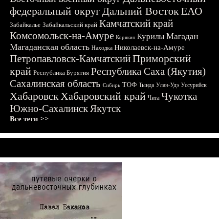
федеральный округ
Дальний Восток
ЕАО
Камчатский край
Забайкалье
Забайкальский край
Комсомольск-на-Амуре
Магадан
Курилы
Корякия
Магаданская область
Николаевск-на-Амуре
Находка
Приморский
Петропавловск-Камчатский
край
Республика Саха (Якутия)
Республика Бурятия
Сахалинская область
ТОФ
Тында
Улан-Удэ
Уссурийск
Сибирь
Хабаровск
Хабаровский край
Чукотка
Чита
Южно-Сахалинск
Якутск
Все теги >>