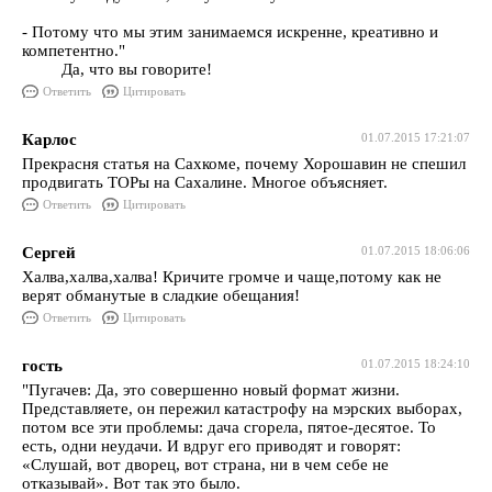
- Потому что мы этим занимаемся искренне, креативно и
компетентно."
Да, что вы говорите!
Ответить
Цитировать
Карлос
01.07.2015 17:21:07
Прекрасня статья на Сахкоме, почему Хорошавин не спешил
продвигать ТОРы на Сахалине. Многое объясняет.
Ответить
Цитировать
Сергей
01.07.2015 18:06:06
Халва,халва,халва! Кричите громче и чаще,потому как не
верят обманутые в сладкие обещания!
Ответить
Цитировать
гость
01.07.2015 18:24:10
"Пугачев: Да, это совершенно новый формат жизни.
Представляете, он пережил катастрофу на мэрских выборах,
потом все эти проблемы: дача сгорела, пятое-десятое. То
есть, одни неудачи. И вдруг его приводят и говорят:
«Слушай, вот дворец, вот страна, ни в чем себе не
отказывай». Вот так это было.