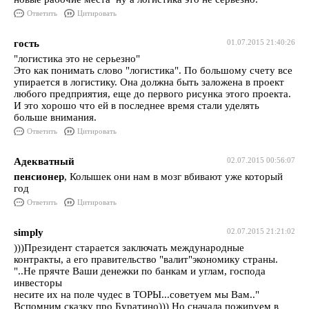
Ответить
Цитировать
гость
01.07.2015 21:40:26
"логистика это не серьезно"
Это как понимать слово "логистика". По большому счету все
упирается в логистику. Она должна быть заложена в проект
любого предприятия, еще до первого рисунка этого проекта.
И это хорошо что ей в последнее время стали уделять
больше внимания.
Ответить
Цитировать
Адекватный
02.07.2015 00:56:07
пенсионер
, Колышек они нам в мозг вбивают уже который
год
Ответить
Цитировать
simply
02.07.2015 21:21:02
)))Президент старается заключать международные
контракты, а его правительство "валит"экономику страны.
"..Не прячте Ваши денежки по банкам и углам, господа
инвесторы
несите их на поле чудес в ТОРЫ...советуем мы Вам.."
Вспомним сказку про Буратино))) Но сначала пожируем в