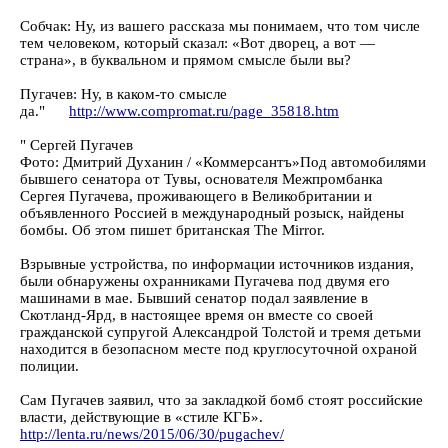
Собчак: Ну, из вашего рассказа мы понимаем, что том числе
тем человеком, который сказал: «Вот дворец, а вот —
страна», в буквальном и прямом смысле были вы?
Пугачев: Ну, в каком-то смысле
да."
http://www.compromat.ru/page_35818.htm
" Сергей Пугачев
Фото: Дмитрий Духанин / «Коммерсантъ»Под автомобилями
бывшего сенатора от Тувы, основателя Межпромбанка
Сергея Пугачева, проживающего в Великобритании и
объявленного Россией в международный розыск, найдены
бомбы. Об этом пишет британская The Mirror.
Взрывные устройства, по информации источников издания,
были обнаружены охранниками Пугачева под двумя его
машинами в мае. Бывший сенатор подал заявление в
Скотланд-Ярд, в настоящее время он вместе со своей
гражданской супругой Александрой Толстой и тремя детьми
находится в безопасном месте под круглосуточной охраной
полиции.
Сам Пугачев заявил, что за закладкой бомб стоят российские
власти, действующие в «стиле КГБ».
http://lenta.ru/news/2015/06/30/pugachev/