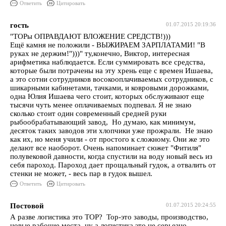
Ответить
Цитировать
гость
01.07.2015 20:19:36
"ТОРы ОПРАВДАЮТ ВЛОЖЕНИЕ СРЕДСТВ!)))
Ещё камня не положили - ВЫЖИРАЕМ ЗАРПЛАТАМИ! "В
руках не держим!")))" ту,конечно, Виктор, интересная
арифметика наблюдается. Если суммировать все средства,
которые были потрачены на эту хрень еще с времен Ишаева,
а это сотни сотрудников восокооплачиваемых сотрудников, с
шикарными кабинетами, тачками, и ковровыми дорожками,
одна Юлия Ишаева чего стоит, которых обслуживают еще
тысячи чуть менее оплачиваемых подпевал. Я не знаю
сколько стоит один современный средней руки
рыбообрабатывающий завод, Но думаю, как минимум,
десяток таких заводов эти хлопчики уже прожрали. Не знаю
как их, но меня учили - от простого к сложному. Они же это
делают все наоборот. Очень напоминает сюжет "Фитиля"
полувековой давности, когда спустили на воду новый весь из
себя пароход. Пароход дает прощальный гудок, а отвалить от
стенки не может, - весь пар в гудок вышел.
Ответить
Цитировать
Постовой
01.07.2015 20:24:55
А разве логистика это ТОР? Тор-это заводы, производство,
новые рабочие места ну а логистика это не серьезно.