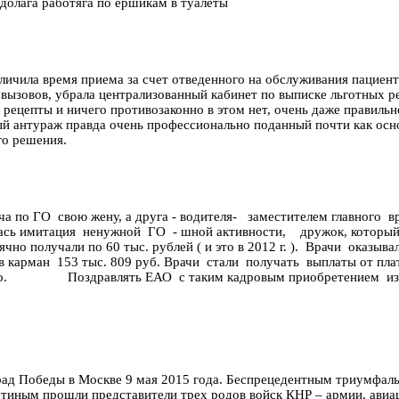
едолага работяга по ершикам в туалеты
ичила время приема за счет отведенного на обслуживания пациент
вызовов, убрала централизованный кабинет по выписке льготных ре
 рецепты и ничего противозаконно в этом нет, очень даже правиль
й антураж правда очень профессионально поданный почти как осно
го решения.
ча по ГО свою жену, а друга - водителя- заместителем главного в
ь имитация ненужной ГО - шной активности, дружок, который зам. 
но получали по 60 тыс. рублей ( и это в 2012 г. ). Врачи оказыва
л в карман 153 тыс. 809 руб. Врачи стали получать выплаты от п
дело. Поздравлять ЕАО с таким кадровым приобретением изли
рад Победы в Москве 9 мая 2015 года. Беспрецедентным триумфал
ным прошли представители трех родов войск КНР – армии, авиации