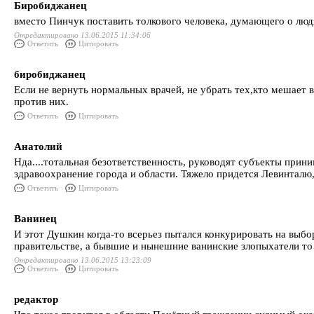
Биробиджанец
вместо Пинчук поставить толкового человека, думающего о люд
Отредактировано 13.06.2015 11:34:06
Ответить
Цитировать
биробиджанец
Если не вернуть нормальных врачей, не убрать тех,кто мешает в
против них.
Ответить
Цитировать
Анатолий
Нда....тотальная безответственность, руководят субъекты пр
здравоохранение города и области. Тяжело придется Левинталю,
Ответить
Цитировать
Ванинец
И этот Душкин когда-то всерьез пытался конкурировать на выбор
правительстве, а бывшие и нынешние ванинские злопыхатели то 
Отредактировано 13.06.2015 13:23:09
Ответить
Цитировать
редактор