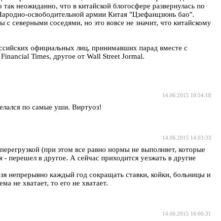
так неожиданно, что в китайской блогосфере развернулась по
 Народно-освободительной армии Китая "Цзефанцзюнь бао".
ы с северными соседями, но это вовсе не значит, что китайскому
оссийских официальных лиц, принимавших парад вместе с
ncial Times, другое от Wall Street Jormal.
14.06.2015 10:54:18
делался по самые уши. Виртуоз!
14.06.2015 14:03:33
перегрузкой (при этом все равно нормы не выполняет, которые
я - перешел в другое. А сейчас приходится уезжать в другие
льзя непрерывно каждый год сокращать ставки, койки, больницы и
ма не хватает, то его не хватает.
14.06.2015 16:00:31