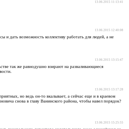
13.06.2015 11:13:41
13.06.2015 12:40:08
сы и дать возможность коллективу работать для людей, а не
13.06.2015 13:15:47
ьстве так же равнодушно взирают на разваливающиеся
вости.
13.06.2015 13:17:28
риятных, но ведь он-то вкалывает, а сейчас еще и в краевом
новича снова в главу Ванинского района, чтобы навел порядок?
13.06.2015 15:25:55