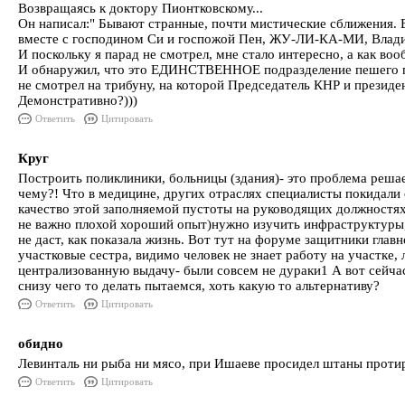
Возвращаясь к доктору Пионтковскому...
Он написал:" Бывают странные, почти мистические сближения. 
вместе с господином Си и госпожой Пен, ЖУ-ЛИ-КА-МИ, Владимир
И поскольку я парад не смотрел, мне стало интересно, а как во
И обнаружил, что это ЕДИНСТВЕННОЕ подразделение пешего
не смотрел на трибуну, на которой Председатель КНР и президе
Демонстративно?)))
Ответить
Цитировать
Круг
Построить поликлиники, больницы (здания)- это проблема решае
чему?! Что в медицине, других отраслях специалисты покидали о
качество этой заполняемой пустоты на руководящих должностях,
не важно плохой хороший опыт)нужно изучить инфраструктуры, 
не даст, как показала жизнь. Вот тут на форуме защитники гла
участковые сестра, видимо человек не знает работу на участке, 
централизованную выдачу- были совсем не дураки1 А вот сейчас
снизу чего то делать пытаемся, хоть какую то альтернативу?
Ответить
Цитировать
обидно
Левинталь ни рыба ни мясо, при Ишаеве просидел штаны протир
Ответить
Цитировать