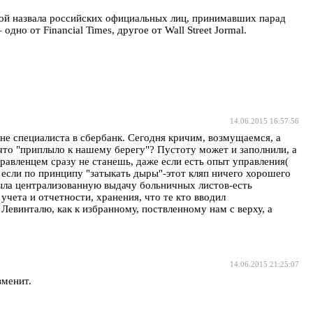
той назвала российских официальных лиц, принимавших парад
 от Financial Times, другое от Wall Street Jormal.
14.06.2015 16:57:56
 не специалиста в сбербанк. Сегодня кричим, возмущаемся, а
 что "приплыло к нашему берегу"? Пустоту может и заполнили, а
авленцем сразу не станешь, даже если есть опыт управления(
если по принципу "затыкать дыры"-этот кляп ничего хорошего
крыла централизованную выдачу больничных листов-есть
 учета и отчетности, хранения, что те кто вводил
евинталю, как к избранному, поствленному нам с верху, а
14.06.2015 21:25:07
зменит.