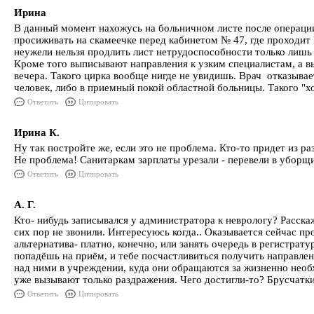
Ирина
В данный момент нахожусь на больничном листе после операции
просиживать на скамеечке перед кабинетом № 47, где проходит
неужели нельзя продлить лист нетрудоспособности только лишь 
Кроме того выписывают направления к узким специалистам, а вы
вечера. Такого цирка вообще нигде не увидишь. Врач отказывае
человек, либо в приемный покой областной больницы. Такого "
Ответить
Цитировать
Ирина К.
Ну так постройте же, если это не проблема. Кто-то придет из ра
Не проблема! Санитаркам зарплаты урезали - перевели в уборщи
Ответить
Цитировать
А. Г.
Кто- нибудь записывался у администратора к неврологу? Расска
сих пор не звонили. Интересуюсь когда.. Оказывается сейчас про
альтернатива- платно, конечно, или занять очередь в регистрат
попадёшь на приём, и тебе посчастливиться получить направлен
над ними в учреждении, куда они обращаются за жизненно не
уже вызывают только раздражения. Чего достигли-то? Брусчатк
Ответить
Цитировать