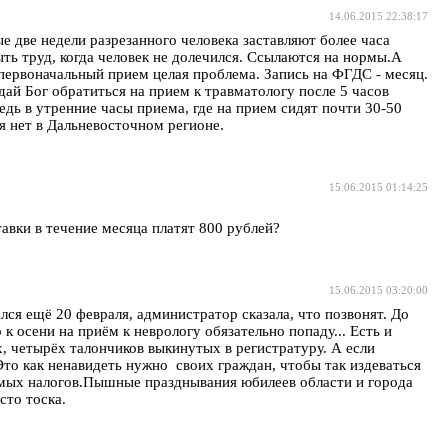
14.06.2015 22:38:17
 две недели разрезанного человека заставляют более часа
ть труд, когда человек не долечился. Ссылаются на нормы.А
 первоначальный прием целая проблема. Запись на ФГДС - месяц.
ай Бог обратиться на прием к травматологу после 5 часов
едь в утренние часы приема, где на прием сидят почти 30-50
 нет в Дальневосточном регионе.
15.06.2015 01:14:25
авки в течение месяца платят 800 рублей?
15.06.2015 03:20:00
лся ещё 20 февраля, администратор сказала, что позвонят. До
 к осени на приём к неврологу обязательно попаду... Есть и
ёх, четырёх талончиков выкинутых в регистратуру. А если
Это как ненавидеть нужно своих граждан, чтобы так издеваться
мых налогов.Пышные празднывания юбилеев области и города
сто тоска.