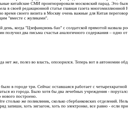
ьные китайские СМИ проигнорировали московский парад. Это было 
вела в своей редакционной статье главная газета многомиллионной
о время своего визита в Москву очень важные для Китая переговор
щим "вместе с жуликами".
й день, когда "Цзефанцзюнь бао" с солдатской прямотой назвала р
лучил два письма счастья аналогичного содержания – одно от Fina
а нет же, полез во власть, опозорился. Теперь вот в автономии об
 было в городе три. Сейчас оставшаяся работает с четырехкратной 
аться из города. Было хотя бы два лечебных учреждения - поругалс
о нового построено.
ойте столько же поликлиник, сколько сбербанковских отделений. Не
д запиши, хоть зигзагом, хоть по электронке, все равно - если прие