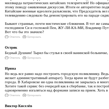
миллиарда патриотических китайских телезрителей! Но официал
этому поводу оживленная дискуссия. Итоги ее авторитетно под
Китайские военные идеологи разъяснили, что Председатель вел в
телевидению следовало бы демонстрировать его на параде сидя
Бывают странные, почти мистические сближения. В тот же самы
господином Си и госпожой Пен, ЖУ-ЛИ-КА-МИ, Владимир Путин по
Вот что бы это значило?
Ответить
Цитировать
Остряк
Бедный Душкин! Тырил бы стулья в своей ванинской больничке, д
Ответить
Цитировать
Ирина
Но ведь все равно надо построить городскую поликлинику. Ведь
желает административный аппарат). Тогда врачи не будут разбег
города. В Хабаровске ни одна поликлиника не закрылась и мног
Хотите такой сервис без очередей как в сбербанке, так и постр
одновременно изгаляться над формами записи на прием. Хоть в ря
Ответить
Цитировать
Виктор Киселёв