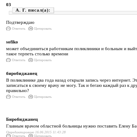
03
А. Г.
Подтверждаю
Ответить
Цитировать
sofiko
может объединиться работникам поликлиники и больным и выйти
такое терпеть столько времени
Ответить
Цитировать
биробиджанец
В поликлинике два года назад открыли запись через интернет. Это 
записаться к своему врачу не могу. Так и бегаю каждый раз к 
правильно?
Ответить
Цитировать
Биробиджанец
Главным врачом областной больницы нужно поставить Елену Басо
Отредактировано 16.06.2015 11:43:28
Ответить
Цитировать