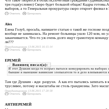
Что такое творится в области,Почётный гражданин судимый,ока
три года(условно) Скоро будет большой общак! Кадры готовы.А
выборов, а то Генеральная прокуратура скоро откроет филиал в
Ответить
Цитировать
Alex
Елена Голуб, просьба, напишете статью о такой же госпоже поз
вообще не занималась. На ремонт больницы ушло 120 млн, но уже
заканчивается. Что-то уж очень долго ищут грамотную команду
ли???
Отредактировано 13.06.2015 16:15:14
Ответить
Цитировать
ЕРЕМЕЙ
Ванинец
И этот Душкин когда-то всерьез пытался конкурировать на выборах с
бывшие и нынешние ванинские злопыхатели то и дело вляпываются в
Там где Душкин - жди разрухи. А как его пытались запихать в 
трусливее, потому и масштабы не столь грандиозны. Зато масш
Отредактировано 13.06.2015 17:20:58
Ответить
Цитировать
АНТИЕРЕМЕЙ