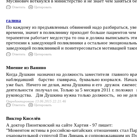
Мусянович воткнулся в министерство и не знает чем заняться б
Ответить
Цитировать
галина
По каждому из предъявленных обвинений надо разбираться, увел
времени, значит в поликлинику приходит больше пациентов чем 
терапевтом работает медсестра то она и должна выписывать эти
претензии к заведующей поликлиники а остальное эмоциональны
заведующей поликлиникой и поинтересоваться мотивацией тако
Ответить
Цитировать
Мнение из Ванино
Когда Душкин назначил на должность заместителя главного вра
наблюдавший барство главврача, буквально взорвался. Началас
уже был. Ничего не делая, жена Душкина и его дружок ежемесяч
деятельности получал он. Только за 5 месяцев 2011 г. положи
руководства. Для Душкина нужна только должность, но не 
Отредактировано 13.06.2015 22:21:46
Ответить
Цитировать
Виктор Киселёв
А доктор Пионтковский на сайте Хартия - 97 пишет:
"Моментом истины в российско-китайских отношениях стал Па
очаровательной супругой Пэн Лиюань и сопровождавшим их Пути