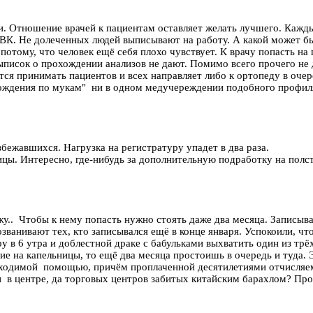
. Отношение врачей к пациентам оставляет желать лучшего. Каждые
 ВК. Не долеченных людей выписывают на работу. А какой может бы
потому, что человек ещё себя плохо чувствует. К врачу попасть на
писок о прохождении анализов не дают. Помимо всего прочего не д
тся принимать пациентов и всех направляет либо к ортопеду в очер
хождения по мукам" ни в одном медучереждении подобного профиля
збежавшихся. Нагрузка на регистратуру упадет в два раза.
цы. Интересно, где-нибудь за дополнительную подработку на полст
жу.. Чтобы к нему попасть нужно стоять даже два месяца. Записыва
званивают тех, кто записывался ещё в конце января. Успокоили, что
уру в 6 утра и доблестной драке с бабульками выхватить один из тр
ие на капельницы, то ещё два месяца простоишь в очередь и туда. 
обходимой помощью, причём проплаченной десятилетиями отчисляе
и в центре, да торговых центров забитых китайским барахлом? Про