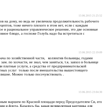
13.06.2015 21:25:52
ов на дому, но ведь не увеличила продолжительность рабочего
цептов, тоже ничего плохого в этом нет, если с каждым
ное и рациональное управленческое решение, это две основные
вное блюдо, а госпоже Голубь надо бы встретиться с
13.06.2015 22:19:09
рача по хозяйственной части, коллектив больницы, годами
по хозчасти, не знал, чем заняться, т.к. завхоз в больнице
ли платные услуги, а средства от предпринимательской
латных услуг только после вмешательства вышестоящего
шне. Можно только посочувствовать .
13.06.2015 23:04:30
ьным маршем по Красной площади перед Председателем Си, его
 и флота. Казалось бы, какая великолепная картинка для