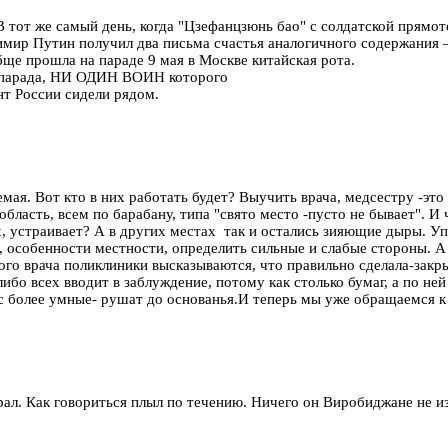
В тот же самый день, когда "Цзефанцзюнь бао" с солдатской прямо
 Путин получил два письма счастья аналогичного содержания – одно
обще прошла на параде 9 мая в Москве китайская рота.
 парада, НИ ОДИН ВОИН которого
нт России сидели рядом.
мая. Вот кто в них работать будет? Выучить врача, медсестру -это
бласть, всем по барабану, типа "свято место -пусто не бывает". И
 устраивает? А в других местах так и остались зияющие дыры. Упр
особенности местности, определить сильные и слабые стороны. А 
вного врача поликлиники высказываются, что правильно сделала-за
либо всех вводит в заблуждение, потому как столько бумаг, а по ней
 более умные- рушат до основанья.И теперь мы уже обращаемся к Л
ал. Как говориться плыл по течению. Ничего он Виробиджане не и