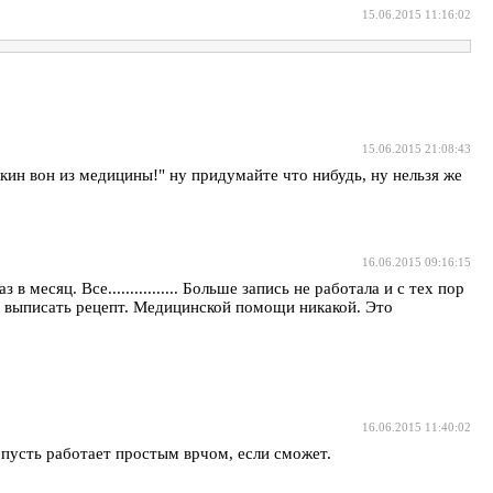
15.06.2015 11:16:02
15.06.2015 21:08:43
ин вон из медицины!" ну придумайте что нибудь, ну нельзя же
16.06.2015 09:16:15
месяц. Все................ Больше запись не работала и с тех пор
бы выписать рецепт. Медицинской помощи никакой. Это
16.06.2015 11:40:02
 пусть работает простым врчом, если сможет.