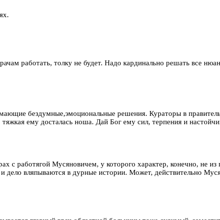
ях.
рачам работать, толку не будет. Надо кардинально решать все нюан
инимающие бездумные,эмоциональные решения. Кураторы в правител
 тяжкая ему досталась ноша. Дай Бог ему сил, терпения и настойчи
ах с работягой Мусяновичем, у которого характер, конечно, не из п
и дело вляпываются в дурные истории. Может, действительно Муся