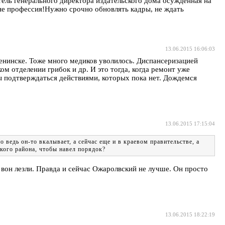
ель генерального директора издательского дома осуждённая на
не профессия!Нужно срочно обновлять кадры, не ждать
13.06.2015 16:06:03
Ленинске. Тоже много медиков уволилось. Диспансеризацией
ом отделении грибок и др. И это тогда, когда ремонт уже
ы подтверждаться действиями, которых пока нет. Дождемся
13.06.2015 17:15:04
 ведь он-то вкалывает, а сейчас еще и в краевом правительстве, а
кого района, чтобы навел порядок?
 вон лезли. Правда и сейчас Ожаролвский не лучше. Он просто
13.06.2015 18:22:19