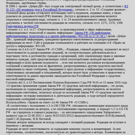
Федерация, зарубежные страны.
В 2006 г. проект «Дебри-ДВ» был создан как электронный частный архив, в соответствии с
ФЗ
№ 125 «Об архивном деле в Российской Федерации»
, согласно п. 2 ст. 13 «Создание архивов».
Основной фонд архива составляют публикации газет и журналов, изданные книги, а также
рукописи по дальневосточной (РФ) тематике. Доступ к архивным документам является
открытым в электронном виде, согласно п. 1 ст. 24 вышеобозначенного закона. Архивные
документы к частной собственности редакции не относятся, согласно ст.ст. 1275, 1276, 1306
Гражданского кодекса РФ
.
Согласно ч.2. п.3. ст.17 «Ответственность за правонарушения в сфере информации,
информационных технологий и защиты информации»
Закона РФ «Об информации,
информационных технологиях и о защите информации» (ФЗ-149 от 27.07.06 г.)
архив «Дебри-
ДВ», хранящий информацию, гражданско-правовую ответственность за распространение
информации не несет. Сайт и редакция основываются и работают на основании ст.8 «Право на
доступ к информации» ФЗ-149.
Согласно пп.3,4,6 ст.57 Закона РФ «О СМИ», «Редакция, главный редактор, журналист не несут
ответственности за распространение сведений, не соответствующих действительности и
порочащих честь и достоинство граждан и организаций, либо ущемляющих права и законные
интересы граждан, либо представляющих собой злоупотребление свободой массовой
информации и (или) правами журналиста: ...если они являются дословным воспроизведением
сообщений и материалов или их фрагментов, распространенных другим средством массовой
информации (а также сообщения, переданные в пресс-релизах и информация государственных,
общественных организаций и объединений), которое может быть установлено и привлечено к
ответственности за данное нарушение законодательства Российской Федерации о средствах
массовой информации».
Согласно абз.3, п.13 Постановления Пленума Верховного Суда РФ №16 от 15 июня 2010 года
«О практике применения судами Закона РФ «О средствах массовой информации», «по делам,
вытекающим из содержания распространенной информации, распространитель не является
надлежащим ответчиком, поскольку исходя из положений Закона РФ «О средствах массовой
информации» не вправе вмешиваться в деятельность редакции, в ходе которой определяется
содержание сообщений и материалов».
Воспользуйтесь «Правом на ответ» (ст.46 Закона РФ «О СМИ»).
«В соответствии с положением ч.3 ст.196 ГПК РФ, обязанность компенсации морального вреда
подлежит возложению на авторов, а по опубликованию опровержения, в порядке ч.2 ст.152 ГК
РФ - на учредителя и главного редактор», - из апелляционного определения Хабаровского
краевого суда от 22.08.2012 г. (дело №33-5325/2012) председательствующего И.И.Куликовой,
судей С.И.Дорожко, Н.В.Пестовой.
Мнения авторов материалов не всегда совпадают с позицией редакции. Редакция не вступает в
переписку с авторами.
Редакция не несет ответственность за содержание внешних ссылок и комментариев. За них
ответственны, соответственно, исключительно их правообладатели и авторы. Комментарии на