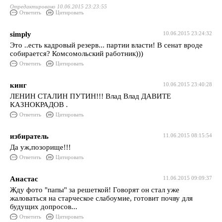
Отредактировано 10.06.2015 23:23:55
Ответить
Цитировать
simply
10.06.2015 23:24:32
Это ..есть кадровый резерв... партии власти! В сенат вроде
собирается? Комсомольский работник)))
Ответить
Цитировать
кинг
10.06.2015 23:40:28
ЛЕНИН СТАЛИН ПУТИН!!! Влад Влад ДАВИТЕ
КАЗНОКРАДОВ .
Ответить
Цитировать
избиратель
11.06.2015 08:15:54
Да уж,позорище!!!
Ответить
Цитировать
Анастас
11.06.2015 09:09:37
Жду фото "папы" за решеткой! Говорят он стал уже
жаловаться на старческое слабоумие, готовит почву для
будущих допросов...
Ответить
Цитировать