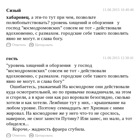
Сизый
11.06.2015 10:40:46
хабаровец
, а эти-то тут при чем, позвольте
полюбопытствовать? уровень хищений и оборзения у
господ "космодромовских" совсем не тот - действовали
вдохновенно, с размахом. городские себе такого позволить
явно не могут. и слава богу.
Ответить
Цитировать
гость
11.06.2015 12:30:41
"уровень хищений и оборзения у господ
"космодромовских" совсем не тот - действовали
вдохновенно, с размахом. городские себе такого позволить
явно не могут. и слава богу"
Ошибаетесь, уважаемый На космодроме они действовали
куда осмотрительней, но по привычке пожадничали, на этом
и сгорели, а в крае они как раз воровали безоглядно, сколько
хотели и как хотели. Лежбише тут у них, - крышевание на
любом уровне. Поэтому семнадцать лет Хризман с ними
жировал. На космодроме же у него что-то не срослось,
наверное, не смог занести Путину? Или занес, но мало, а тот
обиделся...
Короче,- жадность фраера сгубила.
Ответить
Цитировать