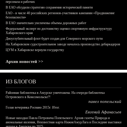
персонала и рабочих
В ЕАО обсудили стратегию сохранения исторической памяти
ЕАО - в числе 40 российских регионов-участников кампании «Продвижение
безопасности»
В ЕАО значительно увеличены объемы дорожных работ
Федеральный эксперт по достоинству оценил спортивную инфраструктуру
Хабаровского края
Дноуглубительный флот будет создан для Северного морского пути
На Хабаровском судостроительном заводе началось производство дебаркадеров
ЦУМ в Хабаровске вернули государству
Архив новостей >>
ИЗ БЛОГОВ
Районная библиотека в Амурске уничтожена. На очереди библиотека
Островского в Комсомольске?!
павел попельский
Голая вечеринка Роснано 2015г. Итог.
Евгений Афанасьев
Новые находки Павла Петровича Попельского: Архив газеты Природа и
аномальные явления, Неизвестная карта НижнеАмурЛага и Последние выставки
автора в Амурске по 2025