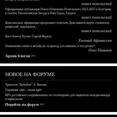
павел попельский
Официальные публикации Павла Петровича Попельского 2023-2025 в Болгарии,
в газетах Тихоокеанская Звезда и Наш Город Амурск
павел попельский
Комсомольск официально продолжает отмечать День памяти жертв сталинских
репрессий: задумаемся...
павел попельский
Кого боится Путин: Сергей Фургал
Евгений Афанасьев
Повышение платы в автобусах за проезд: кто виноват, и что делать?
Олег Паньков
Архив блогов >>
НОВОЕ НА ФОРУМЕ
Трилогия "Китобои" А. Вахова.
Охранник спит - смена идёт
80% российского медиаконтента это телевидение для пациентов психдиспансера
и наркологии.
Перейти на форум >>