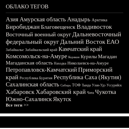
ОБЛАКО ТЕГОВ
Азия
Амурская область
Анадырь
Арктика
Биробиджан
Владивосток
Благовещенск
Дальневосточный
Восточный военный округ
федеральный округ
Дальний Восток
ЕАО
Камчатский край
Забайкалье
Забайкальский край
Комсомольск-на-Амуре
Магадан
Курилы
Корякия
Магаданская область
Николаевск-на-Амуре
Находка
Приморский
Петропавловск-Камчатский
край
Республика Саха (Якутия)
Республика Бурятия
Сахалинская область
ТОФ
Тында
Улан-Удэ
Уссурийск
Сибирь
Хабаровск
Хабаровский край
Чукотка
Чита
Южно-Сахалинск
Якутск
Все теги >>