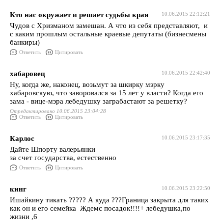
Кто нас окружает и решает судьбы края
10.06.2015 22:12:21
Чудов с Хризманом замешан. А что из себя представляют, и
с каким прошлым остальные краевые депутаты (бизнесмены
банкиры)
Ответить
Цитировать
хабаровец
10.06.2015 22:42:40
Ну, когда же, наконец, возьмут за шкирку мэрку
хабаровскую, что заворовался за 15 лет у власти? Когда его
зама - вице-мэра лебедушку заграбастают за решетку?
Отредактировано 10.06.2015 23:04:28
Ответить
Цитировать
Карлос
10.06.2015 23:17:35
Дайте Шпорту валерьянки
за счет государства, естественно
Ответить
Цитировать
кинг
10.06.2015 23:22:50
Ишайкину тикать ????? А куда ???Граница закрыта для таких
как он и его семейка Ждемс посадок!!!!+ лебедушка,по
жизни ,6