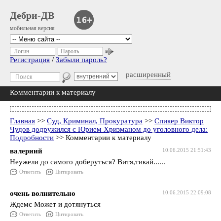
Дебри-ДВ
мобильная версия
Логин
Пароль
Регистрация
/
Забыли пароль?
расширенный
Комментарии к материалу
Главная
>>
Суд, Криминал, Прокуратура
>>
Спикер Виктор
Чудов додружился с Юрием Хризманом до уголовного дела:
Подробности
>> Комментарии к материалу
валериий
10.06.2015 21:51:43
Неужели до самого доберуться? Витя,тикай......
Ответить
Цитировать
очень волнительно
10.06.2015 22:09:08
Ждемс Может и дотянуться
Ответить
Цитировать