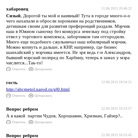
хабаровец
11.06.2015 20:46:32
Сизый
, Дорогой ты мой и наивный! Тута в городе много-о-о
чего нахапали и обросли хоромами на родственников,
детишкам своим для развития преференций раздали. Мэрчик
наш в Южном сыночку без конкурса земельку под стройку
отвел у торгового комплекса, заборчиком там отгородили.
Много еще подобного сжульничал наш юбилярный мэрчик.
Можно копнуть и дальше, в КНР, например, где бизнес
шанхайский у мэрчика имеется. Не зря ведь г-н Александров,
бывший мэрский полпред по Харбину, теперь в замах у мэра
числится...Так-то!
Ответить
Цитировать
гость
12.06.2015 18:54:21
http://abcmetol.narod.ru/gl0.html
Ответить
Цитировать
Вопрос ребром
22.09.2015 10:53:57
А в какой партии Чудов, Хорошавин, Хризман, Гайзер?..
Ответить
Цитировать
Вопрос ребром
22.09.2015 10:55:45