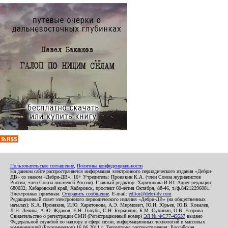
Пользовательское соглашение
,
Политика конфиденциальности
На данном сайте распространяется информация электронного периодического издания «Дебри-
ДВ» со знаком «Дебри-ДВ». 16+ Учредитель: Пронякин К.А. (член Союза журналистов
России, член Союза писателей России). Главный редактор: Харитонова И.Ю. Адрес редакции:
680032, Хабаровский край, Хабаровск, проспект 60-летия Октября, 88-46, т./ф.84212296081.
Электронная приемная:
Отправить сообщение
. E-mail:
editor@debri-dv.com
Редакционный совет электронного периодического издания «Дебри-ДВ» (на общественных
началах): К.А. Пронякин, И.Ю. Харитонова, А.Э. Мирмович, Ю.Н. Юрьев, Ю.В. Ковалев,
Л.Н. Левина, А.Ю. Жданов, Е.Н. Голубь, С.Н. Бурындин, Б.М. Сухинин, О.В. Егорова
Свидетельство о регистрации СМИ (Регистрационный номер)
ЭЛ № ФС77-45537
выдано
Федеральной службой по надзору в сфере связи, информационных технологий и массовых
коммуникаций (Роскомнадзор) 16.06.2011 г. Территория распространения: Российская