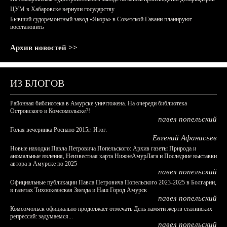
ЦУМ в Хабаровске вернули государству
Бывший судоремонтный завод «Якорь» в Советской Гавани планируют
восстановить
Архив новостей >>
ИЗ БЛОГОВ
Районная библиотека в Амурске уничтожена. На очереди библиотека
Островского в Комсомольске?!
павел попельский
Голая вечеринка Роснано 2015г. Итог.
Евгений Афанасьев
Новые находки Павла Петровича Попельского: Архив газеты Природа и
аномальные явления, Неизвестная карта НижнеАмурЛага и Последние выставки
автора в Амурске по 2025
павел попельский
Официальные публикации Павла Петровича Попельского 2023-2025 в Болгарии,
в газетах Тихоокеанская Звезда и Наш Город Амурск
павел попельский
Комсомольск официально продолжает отмечать День памяти жертв сталинских
репрессий: задумаемся...
павел попельский