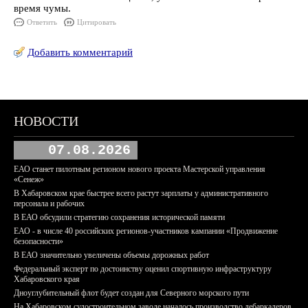
время чумы.
Ответить
Цитировать
Добавить комментарий
НОВОСТИ
07.08.2026
ЕАО станет пилотным регионом нового проекта Мастерской управления
«Сенеж»
В Хабаровском крае быстрее всего растут зарплаты у административного
персонала и рабочих
В ЕАО обсудили стратегию сохранения исторической памяти
ЕАО - в числе 40 российских регионов-участников кампании «Продвижение
безопасности»
В ЕАО значительно увеличены объемы дорожных работ
Федеральный эксперт по достоинству оценил спортивную инфраструктуру
Хабаровского края
Дноуглубительный флот будет создан для Северного морского пути
На Хабаровском судостроительном заводе началось производство дебаркадеров