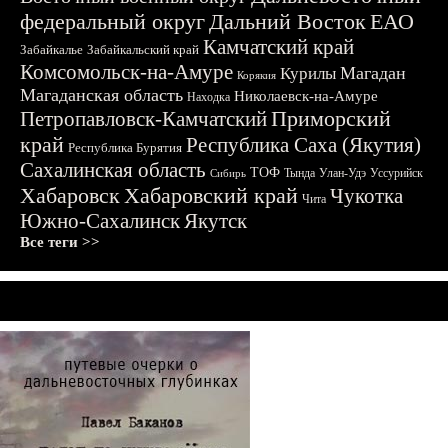
федеральный округ
Дальний Восток
ЕАО
Камчатский край
Забайкалье
Забайкальский край
Комсомольск-на-Амуре
Магадан
Курилы
Корякия
Магаданская область
Николаевск-на-Амуре
Находка
Приморский
Петропавловск-Камчатский
край
Республика Саха (Якутия)
Республика Бурятия
Сахалинская область
ТОФ
Тында
Улан-Удэ
Уссурийск
Сибирь
Хабаровск
Хабаровский край
Чукотка
Чита
Южно-Сахалинск
Якутск
Все теги >>