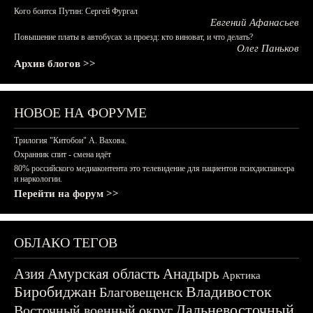
Кого боится Путин: Сергей Фургал
Евгений Афанасьев
Повышение платы в автобусах за проезд: кто виноват, и что делать?
Олег Паньков
Архив блогов >>
НОВОЕ НА ФОРУМЕ
Трилогия "Китобои" А. Вахова.
Охранник спит - смена идёт
80% российского медиаконтента это телевидение для пациентов психдиспансера
и наркологии.
Перейти на форум >>
ОБЛАКО ТЕГОВ
Азия
Амурская область
Анадырь
Арктика
Биробиджан
Владивосток
Благовещенск
Дальневосточный
Восточный военный округ