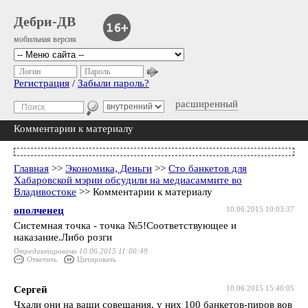
Дебри-ДВ
мобильная версия
Логин
Пароль
Регистрация
/
Забыли пароль?
расширенный
Комментарии к материалу
Главная
>>
Экономика, Деньги
>>
Сто банкетов для
Хабаровской мэрии обсудили на медиасаммите во
Владивостоке
>> Комментарии к материалу
ополченец
10.06.2015 10:03:37
Системная точка - точка №5!Соответствующее и
наказание.Либо розги
Отредактировано 10.06.2015 11:00:49
Ответить
Цитировать
Сергей
10.06.2015 15:40:05
Чхали они на ваши совещания, у них 100 банкетов-пиров вов