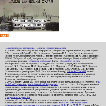
Пользовательское соглашение
,
Политика конфиденциальности
На данном сайте распространяется информация электронного периодического издания «Дебри-
ДВ» со знаком «Дебри-ДВ». 16+ Учредитель: Пронякин К.А. (член Союза журналистов
России, член Союза писателей России). Главный редактор: Харитонова И.Ю. Адрес редакции:
680032, Хабаровский край, Хабаровск, проспект 60-летия Октября, 88-46, т./ф.84212296081.
Электронная приемная:
Отправить сообщение
. E-mail:
editor@debri-dv.com
Редакционный совет электронного периодического издания «Дебри-ДВ» (на общественных
началах): К.А. Пронякин, И.Ю. Харитонова, А.Э. Мирмович, Ю.Н. Юрьев, Ю.В. Ковалев,
Л.Н. Левина, А.Ю. Жданов, Е.Н. Голубь, С.Н. Бурындин, Б.М. Сухинин, О.В. Егорова
Свидетельство о регистрации СМИ (Регистрационный номер)
ЭЛ № ФС77-45537
выдано
Федеральной службой по надзору в сфере связи, информационных технологий и массовых
коммуникаций (Роскомнадзор) 16.06.2011 г. Территория распространения: Российская
Федерация, зарубежные страны.
В 2006 г. проект «Дебри-ДВ» был создан как электронный частный архив, в соответствии с
ФЗ
№ 125 «Об архивном деле в Российской Федерации»
, согласно п. 2 ст. 13 «Создание архивов».
Основной фонд архива составляют публикации газет и журналов, изданные книги, а также
рукописи по дальневосточной (РФ) тематике. Доступ к архивным документам является
открытым в электронном виде, согласно п. 1 ст. 24 вышеобозначенного закона. Архивные
документы к частной собственности редакции не относятся, согласно ст.ст. 1275, 1276, 1306
Гражданского кодекса РФ
.
Согласно ч.2. п.3. ст.17 «Ответственность за правонарушения в сфере информации,
информационных технологий и защиты информации»
Закона РФ «Об информации,
информационных технологиях и о защите информации» (ФЗ-149 от 27.07.06 г.)
архив «Дебри-