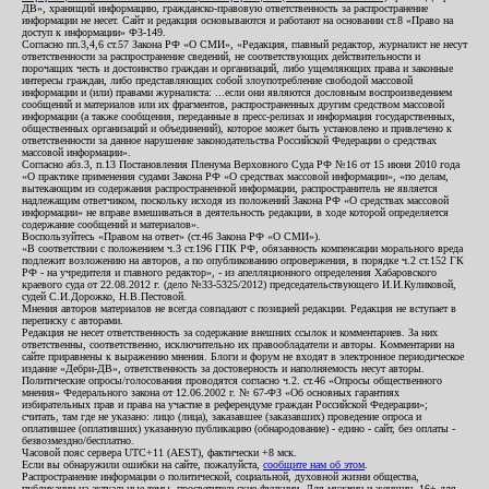
ДВ», хранящий информацию, гражданско-правовую ответственность за распространение
информации не несет. Сайт и редакция основываются и работают на основании ст.8 «Право на
доступ к информации» ФЗ-149.
Согласно пп.3,4,6 ст.57 Закона РФ «О СМИ», «Редакция, главный редактор, журналист не несут
ответственности за распространение сведений, не соответствующих действительности и
порочащих честь и достоинство граждан и организаций, либо ущемляющих права и законные
интересы граждан, либо представляющих собой злоупотребление свободой массовой
информации и (или) правами журналиста: ...если они являются дословным воспроизведением
сообщений и материалов или их фрагментов, распространенных другим средством массовой
информации (а также сообщения, переданные в пресс-релизах и информация государственных,
общественных организаций и объединений), которое может быть установлено и привлечено к
ответственности за данное нарушение законодательства Российской Федерации о средствах
массовой информации».
Согласно абз.3, п.13 Постановления Пленума Верховного Суда РФ №16 от 15 июня 2010 года
«О практике применения судами Закона РФ «О средствах массовой информации», «по делам,
вытекающим из содержания распространенной информации, распространитель не является
надлежащим ответчиком, поскольку исходя из положений Закона РФ «О средствах массовой
информации» не вправе вмешиваться в деятельность редакции, в ходе которой определяется
содержание сообщений и материалов».
Воспользуйтесь «Правом на ответ» (ст.46 Закона РФ «О СМИ»).
«В соответствии с положением ч.3 ст.196 ГПК РФ, обязанность компенсации морального вреда
подлежит возложению на авторов, а по опубликованию опровержения, в порядке ч.2 ст.152 ГК
РФ - на учредителя и главного редактор», - из апелляционного определения Хабаровского
краевого суда от 22.08.2012 г. (дело №33-5325/2012) председательствующего И.И.Куликовой,
судей С.И.Дорожко, Н.В.Пестовой.
Мнения авторов материалов не всегда совпадают с позицией редакции. Редакция не вступает в
переписку с авторами.
Редакция не несет ответственность за содержание внешних ссылок и комментариев. За них
ответственны, соответственно, исключительно их правообладатели и авторы. Комментарии на
сайте приравнены к выражению мнения. Блоги и форум не входят в электронное периодическое
издание «Дебри-ДВ», ответственность за достоверность и наполняемость несут авторы.
Политические опросы/голосования проводятся согласно ч.2. ст.46 «Опросы общественного
мнения» Федерального закона от 12.06.2002 г. № 67-ФЗ «Об основных гарантиях
избирательных прав и права на участие в референдуме граждан Российской Федерации»;
считать, там где не указано: лицо (лица), заказавшее (заказавших) проведение опроса и
оплатившее (оплативших) указанную публикацию (обнародование) - едино - сайт, без оплаты -
безвозмездно/бесплатно.
Часовой пояс сервера UTC+11 (AEST), фактически +8 мск.
Если вы обнаружили ошибки на сайте, пожалуйста,
сообщите нам об этом
.
Распространение информации о политической, социальной, духовной жизни общества,
публикации на актуальные темы, просветительские функции. Для мужчин и женщин. 16+ для