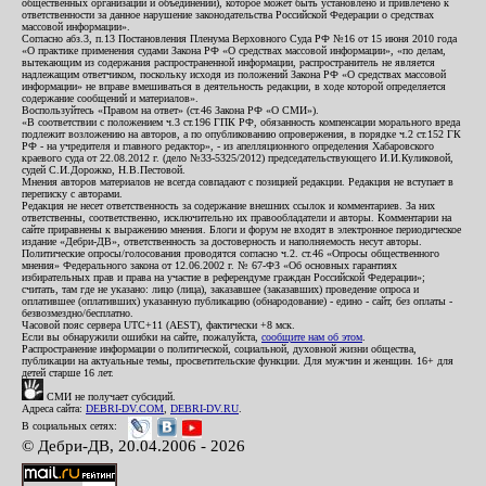
общественных организаций и объединений), которое может быть установлено и привлечено к
ответственности за данное нарушение законодательства Российской Федерации о средствах
массовой информации».
Согласно абз.3, п.13 Постановления Пленума Верховного Суда РФ №16 от 15 июня 2010 года
«О практике применения судами Закона РФ «О средствах массовой информации», «по делам,
вытекающим из содержания распространенной информации, распространитель не является
надлежащим ответчиком, поскольку исходя из положений Закона РФ «О средствах массовой
информации» не вправе вмешиваться в деятельность редакции, в ходе которой определяется
содержание сообщений и материалов».
Воспользуйтесь «Правом на ответ» (ст.46 Закона РФ «О СМИ»).
«В соответствии с положением ч.3 ст.196 ГПК РФ, обязанность компенсации морального вреда
подлежит возложению на авторов, а по опубликованию опровержения, в порядке ч.2 ст.152 ГК
РФ - на учредителя и главного редактор», - из апелляционного определения Хабаровского
краевого суда от 22.08.2012 г. (дело №33-5325/2012) председательствующего И.И.Куликовой,
судей С.И.Дорожко, Н.В.Пестовой.
Мнения авторов материалов не всегда совпадают с позицией редакции. Редакция не вступает в
переписку с авторами.
Редакция не несет ответственность за содержание внешних ссылок и комментариев. За них
ответственны, соответственно, исключительно их правообладатели и авторы. Комментарии на
сайте приравнены к выражению мнения. Блоги и форум не входят в электронное периодическое
издание «Дебри-ДВ», ответственность за достоверность и наполняемость несут авторы.
Политические опросы/голосования проводятся согласно ч.2. ст.46 «Опросы общественного
мнения» Федерального закона от 12.06.2002 г. № 67-ФЗ «Об основных гарантиях
избирательных прав и права на участие в референдуме граждан Российской Федерации»;
считать, там где не указано: лицо (лица), заказавшее (заказавших) проведение опроса и
оплатившее (оплативших) указанную публикацию (обнародование) - едино - сайт, без оплаты -
безвозмездно/бесплатно.
Часовой пояс сервера UTC+11 (AEST), фактически +8 мск.
Если вы обнаружили ошибки на сайте, пожалуйста,
сообщите нам об этом
.
Распространение информации о политической, социальной, духовной жизни общества,
публикации на актуальные темы, просветительские функции. Для мужчин и женщин. 16+ для
детей старше 16 лет.
СМИ не получает субсидий.
Адреса сайта:
DEBRI-DV.COM
,
DEBRI-DV.RU
.
В социальных сетях:
© Дебри-ДВ, 20.04.2006 - 2026