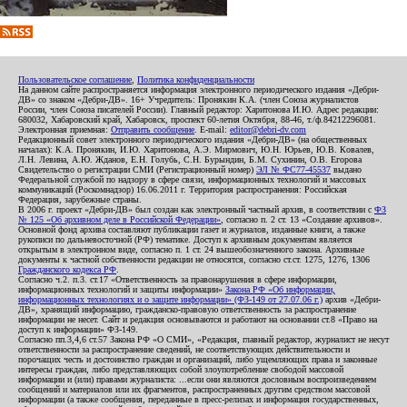
Пользовательское соглашение
,
Политика конфиденциальности
На данном сайте распространяется информация электронного периодического издания «Дебри-
ДВ» со знаком «Дебри-ДВ». 16+ Учредитель: Пронякин К.А. (член Союза журналистов
России, член Союза писателей России). Главный редактор: Харитонова И.Ю. Адрес редакции:
680032, Хабаровский край, Хабаровск, проспект 60-летия Октября, 88-46, т./ф.84212296081.
Электронная приемная:
Отправить сообщение
. E-mail:
editor@debri-dv.com
Редакционный совет электронного периодического издания «Дебри-ДВ» (на общественных
началах): К.А. Пронякин, И.Ю. Харитонова, А.Э. Мирмович, Ю.Н. Юрьев, Ю.В. Ковалев,
Л.Н. Левина, А.Ю. Жданов, Е.Н. Голубь, С.Н. Бурындин, Б.М. Сухинин, О.В. Егорова
Свидетельство о регистрации СМИ (Регистрационный номер)
ЭЛ № ФС77-45537
выдано
Федеральной службой по надзору в сфере связи, информационных технологий и массовых
коммуникаций (Роскомнадзор) 16.06.2011 г. Территория распространения: Российская
Федерация, зарубежные страны.
В 2006 г. проект «Дебри-ДВ» был создан как электронный частный архив, в соответствии с
ФЗ
№ 125 «Об архивном деле в Российской Федерации»
, согласно п. 2 ст. 13 «Создание архивов».
Основной фонд архива составляют публикации газет и журналов, изданные книги, а также
рукописи по дальневосточной (РФ) тематике. Доступ к архивным документам является
открытым в электронном виде, согласно п. 1 ст. 24 вышеобозначенного закона. Архивные
документы к частной собственности редакции не относятся, согласно ст.ст. 1275, 1276, 1306
Гражданского кодекса РФ
.
Согласно ч.2. п.3. ст.17 «Ответственность за правонарушения в сфере информации,
информационных технологий и защиты информации»
Закона РФ «Об информации,
информационных технологиях и о защите информации» (ФЗ-149 от 27.07.06 г.)
архив «Дебри-
ДВ», хранящий информацию, гражданско-правовую ответственность за распространение
информации не несет. Сайт и редакция основываются и работают на основании ст.8 «Право на
доступ к информации» ФЗ-149.
Согласно пп.3,4,6 ст.57 Закона РФ «О СМИ», «Редакция, главный редактор, журналист не несут
ответственности за распространение сведений, не соответствующих действительности и
порочащих честь и достоинство граждан и организаций, либо ущемляющих права и законные
интересы граждан, либо представляющих собой злоупотребление свободой массовой
информации и (или) правами журналиста: ...если они являются дословным воспроизведением
сообщений и материалов или их фрагментов, распространенных другим средством массовой
информации (а также сообщения, переданные в пресс-релизах и информация государственных,