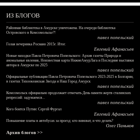
ИЗ БЛОГОВ
Районная библиотека в Амурске уничтожена. На очереди библиотека
Островского в Комсомольске?!
павел попельский
Голая вечеринка Роснано 2015г. Итог.
Евгений Афанасьев
Новые находки Павла Петровича Попельского: Архив газеты Природа и
аномальные явления, Неизвестная карта НижнеАмурЛага и Последние выставки
автора в Амурске по 2025
павел попельский
Официальные публикации Павла Петровича Попельского 2023-2025 в Болгарии,
в газетах Тихоокеанская Звезда и Наш Город Амурск
павел попельский
Комсомольск официально продолжает отмечать День памяти жертв сталинских
репрессий: задумаемся...
павел попельский
Кого боится Путин: Сергей Фургал
Евгений Афанасьев
Повышение платы в автобусах за проезд: кто виноват, и что делать?
Олег Паньков
Архив блогов >>