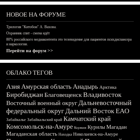
НОВОЕ НА ФОРУМЕ
Трилогия "Китобои" А. Вахова.
Охранник спит - смена идёт
80% российского медиаконтента это телевидение для пациентов психдиспансера
и наркологии.
Перейти на форум >>
ОБЛАКО ТЕГОВ
Азия
Амурская область
Анадырь
Арктика
Биробиджан
Владивосток
Благовещенск
Дальневосточный
Восточный военный округ
федеральный округ
Дальний Восток
ЕАО
Камчатский край
Забайкалье
Забайкальский край
Комсомольск-на-Амуре
Магадан
Курилы
Корякия
Магаданская область
Николаевск-на-Амуре
Находка