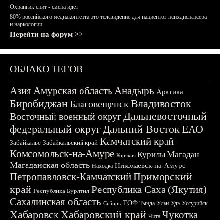
Охранник спит - смена идёт
80% российского медиаконтента это телевидение для пациентов психдиспансера
и наркологии.
Перейти на форум >>
ОБЛАКО ТЕГОВ
Азия
Амурская область
Анадырь
Арктика
Биробиджан
Владивосток
Благовещенск
Дальневосточный
Восточный военный округ
федеральный округ
Дальний Восток
ЕАО
Камчатский край
Забайкалье
Забайкальский край
Комсомольск-на-Амуре
Магадан
Курилы
Корякия
Магаданская область
Николаевск-на-Амуре
Находка
Приморский
Петропавловск-Камчатский
край
Республика Саха (Якутия)
Республика Бурятия
Сахалинская область
ТОФ
Тында
Улан-Удэ
Уссурийск
Сибирь
Хабаровск
Хабаровский край
Чукотка
Чита