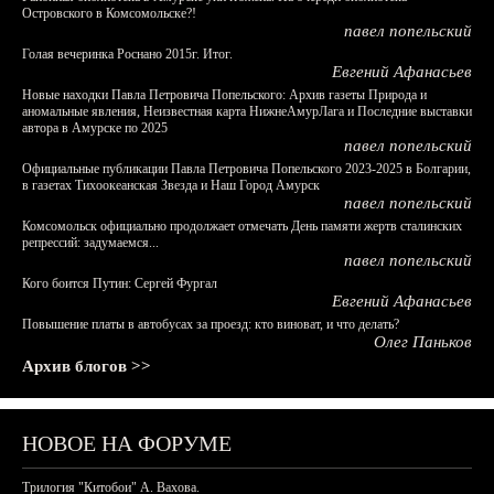
Островского в Комсомольске?!
павел попельский
Голая вечеринка Роснано 2015г. Итог.
Евгений Афанасьев
Новые находки Павла Петровича Попельского: Архив газеты Природа и
аномальные явления, Неизвестная карта НижнеАмурЛага и Последние выставки
автора в Амурске по 2025
павел попельский
Официальные публикации Павла Петровича Попельского 2023-2025 в Болгарии,
в газетах Тихоокеанская Звезда и Наш Город Амурск
павел попельский
Комсомольск официально продолжает отмечать День памяти жертв сталинских
репрессий: задумаемся...
павел попельский
Кого боится Путин: Сергей Фургал
Евгений Афанасьев
Повышение платы в автобусах за проезд: кто виноват, и что делать?
Олег Паньков
Архив блогов >>
НОВОЕ НА ФОРУМЕ
Трилогия "Китобои" А. Вахова.