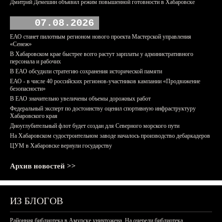
Дмитрий Демешин объявил режим повышенной готовности в Хабаровске
07.08.2026
ЕАО станет пилотным регионом нового проекта Мастерской управления
«Сенеж»
В Хабаровском крае быстрее всего растут зарплаты у административного
персонала и рабочих
В ЕАО обсудили стратегию сохранения исторической памяти
ЕАО - в числе 40 российских регионов-участников кампании «Продвижение
безопасности»
В ЕАО значительно увеличены объемы дорожных работ
Федеральный эксперт по достоинству оценил спортивную инфраструктуру
Хабаровского края
Дноуглубительный флот будет создан для Северного морского пути
На Хабаровском судостроительном заводе началось производство дебаркадеров
ЦУМ в Хабаровске вернули государству
Архив новостей >>
ИЗ БЛОГОВ
Районная библиотека в Амурске уничтожена. На очереди библиотека