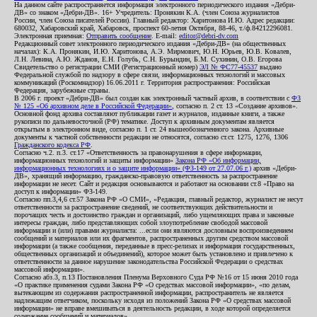
На данном сайте распространяется информация электронного периодического издания «Дебри-
ДВ» со знаком «Дебри-ДВ». 16+ Учредитель: Пронякин К.А. (член Союза журналистов
России, член Союза писателей России). Главный редактор: Харитонова И.Ю. Адрес редакции:
680032, Хабаровский край, Хабаровск, проспект 60-летия Октября, 88-46, т./ф.84212296081.
Электронная приемная:
Отправить сообщение
. E-mail:
editor@debri-dv.com
Редакционный совет электронного периодического издания «Дебри-ДВ» (на общественных
началах): К.А. Пронякин, И.Ю. Харитонова, А.Э. Мирмович, Ю.Н. Юрьев, Ю.В. Ковалев,
Л.Н. Левина, А.Ю. Жданов, Е.Н. Голубь, С.Н. Бурындин, Б.М. Сухинин, О.В. Егорова
Свидетельство о регистрации СМИ (Регистрационный номер)
ЭЛ № ФС77-45537
выдано
Федеральной службой по надзору в сфере связи, информационных технологий и массовых
коммуникаций (Роскомнадзор) 16.06.2011 г. Территория распространения: Российская
Федерация, зарубежные страны.
В 2006 г. проект «Дебри-ДВ» был создан как электронный частный архив, в соответствии с
ФЗ
№ 125 «Об архивном деле в Российской Федерации»
, согласно п. 2 ст. 13 «Создание архивов».
Основной фонд архива составляют публикации газет и журналов, изданные книги, а также
рукописи по дальневосточной (РФ) тематике. Доступ к архивным документам является
открытым в электронном виде, согласно п. 1 ст. 24 вышеобозначенного закона. Архивные
документы к частной собственности редакции не относятся, согласно ст.ст. 1275, 1276, 1306
Гражданского кодекса РФ
.
Согласно ч.2. п.3. ст.17 «Ответственность за правонарушения в сфере информации,
информационных технологий и защиты информации»
Закона РФ «Об информации,
информационных технологиях и о защите информации» (ФЗ-149 от 27.07.06 г.)
архив «Дебри-
ДВ», хранящий информацию, гражданско-правовую ответственность за распространение
информации не несет. Сайт и редакция основываются и работают на основании ст.8 «Право на
доступ к информации» ФЗ-149.
Согласно пп.3,4,6 ст.57 Закона РФ «О СМИ», «Редакция, главный редактор, журналист не несут
ответственности за распространение сведений, не соответствующих действительности и
порочащих честь и достоинство граждан и организаций, либо ущемляющих права и законные
интересы граждан, либо представляющих собой злоупотребление свободой массовой
информации и (или) правами журналиста: ...если они являются дословным воспроизведением
сообщений и материалов или их фрагментов, распространенных другим средством массовой
информации (а также сообщения, переданные в пресс-релизах и информация государственных,
общественных организаций и объединений), которое может быть установлено и привлечено к
ответственности за данное нарушение законодательства Российской Федерации о средствах
массовой информации».
Согласно абз.3, п.13 Постановления Пленума Верховного Суда РФ №16 от 15 июня 2010 года
«О практике применения судами Закона РФ «О средствах массовой информации», «по делам,
вытекающим из содержания распространенной информации, распространитель не является
надлежащим ответчиком, поскольку исходя из положений Закона РФ «О средствах массовой
информации» не вправе вмешиваться в деятельность редакции, в ходе которой определяется
содержание сообщений и материалов».