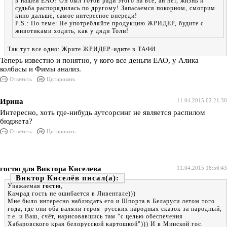
в нашей ЕАО! Он был готов ради этого на все, ан нет, жизнь и
судьба распорядилась по другому! Запасаемся покорном, смотрим
кино дальше, самое интересное впереди!
P.S.: По теме: Не употребляйте продукцию ЖРИДЕР, будите с
животиками ходить, как у дяди Толи!
Так тут все одно: Жрите ЖРИДЕР-идите в ТАФИ.
Теперь известно и понятно, у кого все деньги ЕАО, у Алика
колбасы и Фимы анализ.
Ответить
Цитировать
Ирина
11.04.2015 02:21:30
Интересно, хоть где-нибудь аутсорсинг не является распилом
бюджета?
Ответить
Цитировать
гостю для Виктора Киселева
11.04.2015 18:56:43
Виктор Киселёв
Уважаемая
гостю
,
Камрад гость не ошибается в Ливентале)))
Мне было интересно наблюдать его и Шпорта в Беларуси летом того
года, где они оба валяли героя русских народных сказок за народный,
т.е. и Ваш, счёт, нарисовавшись там "с целью обеспечения
Хабаровского края белорусской картошкой"))) И в Минской гос.