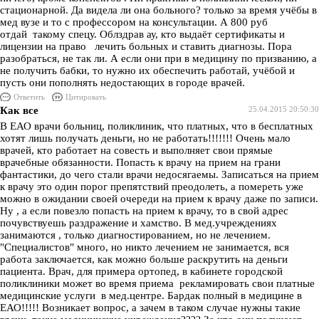
стационарной. Да видела ли она больного? только за время учёбы в
мед вузе и то с профессором на консультации. А 800 руб
отдай такому спецу. Облздрав ау, кто выдаёт сертификаты и
лицензии на право лечить больных и ставить диагнозы. Пора
разобраться, не так ли. А если они при в медицину по призванию, а
не получить бабки, то нужно их обеспечить работай, учёбой и
пусть они пополнять недостающих в городе врачей.
Ответить
Цитировать
Как все
25.04.2015 20:50:30
В ЕАО врачи больниц, поликлиник, что платных, что в бесплатных
хотят лишь получать деньги, но не работать!!!!!!! Очень мало
врачей, кто работает на совесть и выполняет свои прямые
врачебные обязанности. Попасть к врачу на прием на грани
фантастики, до чего стали врачи недосягаемы. Записаться на прием
к врачу это один порог препятствий преодолеть, а помереть уже
можно в ожидании своей очереди на прием к врачу даже по записи.
Ну , а если повезло попасть на прием к врачу, то в свой адрес
почувствуешь раздражение и хамство. В мед.учреждениях
занимаются , только диагностированием, но не лечением.
"Специалистов" много, но никто лечением не занимается, вся
работа заключается, как можно больше раскрутить на деньги
пациента. Врач, для примера ортопед, в кабинете городской
поликлиники может во время приема рекламировать свои платные
медицинские услуги в мед.центре. Бардак полный в медицине в
ЕАО!!!!! Возникает вопрос, а зачем в таком случае нужны такие