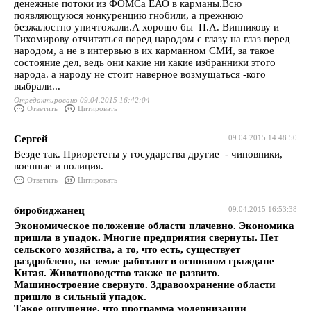
денежные потоки из ФОМСа ЕАО в карманы.Всю
появляющуюся конкуренцию гнобили, а прежнюю
безжалостно уничтожали.А хорошо бы П.А. Винникову и
Тихомирову отчитаться перед народом с глазу на глаз перед
народом, а не в интервью в их карманном СМИ, за такое
состояние дел, ведь они какие ни какие избранники этого
народа. а народу не стоит наверное возмущаться -кого
выбрали...
Отредактировано 09.04.2015 16:42:04
Ответить
Цитировать
Сергей
09.04.2015 14:48:50
Везде так. Приорететы у государства другие - чиновники,
военные и полиция.
Ответить
Цитировать
биробиджанец
09.04.2015 16:53:38
Экономическое положение области плачевно. Экономика
пришла в упадок. Многие предприятия свернуты. Нет
сельского хозяйства, а то, что есть, существует
раздроблено, на земле работают в основном граждане
Китая. Животноводство также не развито.
Машиностроение свернуто. Здравоохранение области
пришло в сильный упадок.
Такое ощущение, что программа модернизации