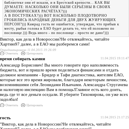
библиотеке они её искали, и в Брестской крепости... КАК ВЫ
ДУМАЕТЕ: НАСКОЛЬКО ОНИ БЫЛИ СЕРЬЁЗНЫ В СВОИХ
ЭКОНОМИЧЕСКИХ РАСЧЁТАХ?)))
А В ПОСТУПКАХ?))) ВОТ НАСКОЛЬКО ПЛОДОТВОРНО
ГРОБИЛИСЬ НАРОДНЫЕ ДЕНЬГИ ДЛЯ ДВУХ ЖУИРУЮЩИХ
ПЕРСОН?))) Камрад гость не ошибается, утверждая, что прибыв к
месту, рыбья голова в ЕАО будет делать то, что ей положено по
пословице.))) Ведь иного - по пословице - просто не дано!)))
Виктор, как дела в Новороссии?Не отвлекайтесь, читайте
Хартию97 далее, а в ЕАО мы разберемся сами!
Отредактировано 11.04.2015 19:26:09
Ответить
Цитировать
время собирать камни
11.04.2015 19:11:47
Александр Борисович! Вы много говорите про наполняемость
бюджета, вот и пришло время поделиться финансами и отдать
должное компаниям - Бридер и Тафи диагностика, жителям ЕАО,
которые все это время жировали, благодаря некоторым личностям,
возомнившими себя Леонидами Ильичами. Александра Стругачева
и налоговую инспекцию Вам в помощь!Главное есть кого доить,
ведь где тг все деньги оседали. И уберите Тихомирова, он уже всех
задолбал!
Ответить
Цитировать
гость
11.04.2015 21:17:25
"Виктор, как дела в Новороссии?Не отвлекайтесь, читайте