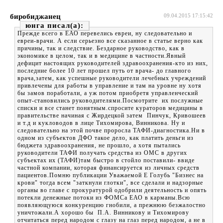
биробиджанец
09.04.2015 17:15:42
юнга
Прежде всего в ЕАО перевелись евреи, ну следовательно и
евреи-врачи. А если серьезно все сказанное в статье верно как
причины, так и следствие. Бездарное руководство, как в
экономике в целом, так и в медицине в частности.Явный
дефицит настоящих руководителей здравоохранения-кто из них,
последние более 10 лет прошел путь от врача- до главного
врача,затем, как успешные руководители лечебных учреждений
привлечены для работы в управление и там на уровне ну хотя
бы замов поработали, а уж потом приобретя управленческий
опыт-становились руководителями.Посмотрите их послужные
списки и все станет понятным.спросите кураторов медицины в
правительстве начиная с Жирдецкой затем Пинчук, Кривошеев
и т.д и кукловодов в лице Тихомирова, Винникова. Ну и
следовательно на этой почве проросла ТАФИ-диагностика.Ни в
одном из субъектов ДФО такое дело, как платить деньги из
бюджета здравоохранения, не прошло, а хотя пытались
руководители ТАФИ получать средства из ОМС в других
субъектах их (ТАФИ)там быстро в стойло поставили- ввиде
частной компании, которая финансируется из личных средств
пациентов.Помню публикации Уважаемой Е Голубь "Бизнес на
крови" тогда всем "заткнули глотки", все сделали и надзорные
органы во главе с прокуратурой одобрили деятельность и опять
потекли денежные потоки из ФОМСа ЕАО в карманы.Всю
появляющуюся конкуренцию гнобили, а прежнюю безжалостно
уничтожали.А хорошо бы П.А. Винникову и Тихомирову
отчитаться перед народом с глазу на глаз перед народом, а не в