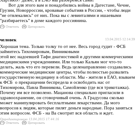
Хартию97 далее, а в ЕАО мы разберемся сами!"
Вот для этого вам и понадобились войны в Дагестане, Чечне,
Грузии, Новорроссии, кровавые событияв в России, - чтобы люди
"не отвлекались" от них. Пока вы с левинталями и ишаевыми
"разбираетесь" в доме каждого россиянина.
Ответить
Цитировать
человек
13.04.2015 12:14:39
Хорошая тема. Только толку то от нее. Весь город гудит - ФСБ
займитесь Тихомировым, Винниковыми
этой вес надоевшей Тафи диагностикой и другими коммерческими
медицинскими учреждениями. Или только Кальян мог что-то
делать, жаль что его перевели. Ведь целенаправленно создавались
коммерческие медицинские центры, чтобы полностью развалить
государственную медицину в области. Мы - жители в ЕАО, взываем
к ФСБ о прекращении беспредела и освободить нас от
Тихомирова, Павла Винникова, Самойленко (где вся трикотажка).
Почему им все позволено. Мацанова специально пригласили в
здравоохранение, он сговорчивый очень. А Градусова сколько
может манипулировать бесплалтными лекарствами. Да мого
вопросов к людям, которые пилят деньги народные. Пора заняться
этим вопросом. ФСБ - на Ва смотрит вся область и ждет.
Отредактировано 13.04.2015 17:44:16
Ответить
Цитировать