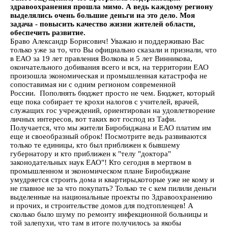
здравоохранения прошла мимо. А ведь каждому региону
выделялись очень большие деньги на это дело. Моя
задача - повысить качество жизни жителей области,
обеспечить развитие.
Браво Александр Борисович! Уважаю и поддерживаю Вас
только уже за то, что Вы официально сказали и признали, что
в ЕАО за 19 лет правления Волкова и 5 лет Винникова,
окончательного добивания всего и вся, на территории ЕАО
произошла экономическая и промышленная катастрофа не
сопоставимая ни с одним регионом современной
России. Пополнять бюджет просто не чем. Бюджет, который
еще пока собирает те крохи налогов с учителей, врачей,
служащих гос учреждений, ориентирован на удовлетворение
личных интересов, вот таких вот господ из Тафи.
Получается, что мы жители Биробиджана и ЕАО платим им
еще и своеобразный оброк! Посмотрите ведь развиваются
только те единицы, кто был приближен к бывшему
губернатору и кто приближен к "телу "доктора"
законодательных наук ЕАО"! Кто сегодня в мертвом в
промышленном и экономическом плане Биробиджане
умудряется строить дома и квартиры,которые уже не кому и
не главное не за что покупать? Только те с кем пилили деньги
выделенные на национальные проекты по Здравоохранению
и прочих, и строительстве домов для подтопленцев! А
сколько было шуму по ремонту инфекционной больницы и
той залепухи, что там в итоге получилось за якобы