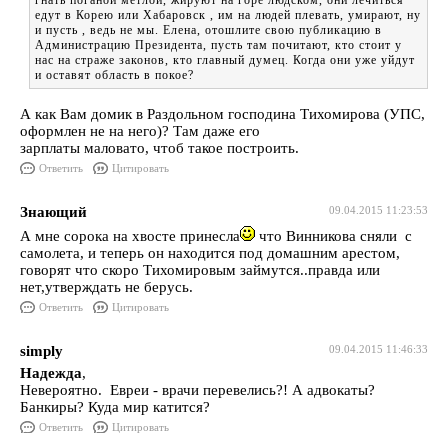
гнать поганой метлой, жируют на горе людском, они лечиться
едут в Корею или Хабаровск , им на людей плевать, умирают, ну
и пусть , ведь не мы. Елена, отошлите свою публикацию в
Администрацию Президента, пусть там почитают, кто стоит у
нас на страже законов, кто главный думец. Когда они уже уйдут
и оставят область в покое?
А как Вам домик в Раздольном господина Тихомирова (УПС,
оформлен не на него)? Там даже его
зарплаты маловато, чтоб такое построить.
Ответить
Цитировать
Знающий
09.04.2015 11:23:53
А мне сорока на хвосте принесла
что Винникова сняли с
самолета, и теперь он находится под домашним арестом,
говорят что скоро Тихомировым займутся..правда или
нет,утверждать не берусь.
Ответить
Цитировать
simply
09.04.2015 11:46:33
Надежда
,
Невероятно. Евреи - врачи перевелись?! А адвокаты?
Банкиры? Куда мир катится?
Ответить
Цитировать