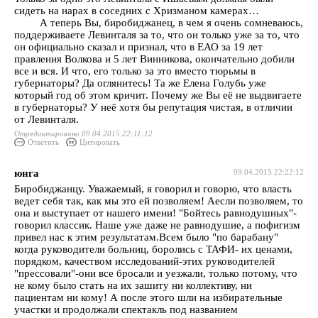
сидеть на нарах в соседних с Хризманом камерах…
А теперь Вы, биробиджанец, в чем я очень сомневаюсь,
поддерживаете Левинталя за то, что он только уже за то, что
он официально сказал и признал, что в ЕАО за 19 лет
правления Волкова и 5 лет Винникова, окончательно добили
все и вся. И что, его только за это вместо тюрьмы в
губернаторы? Да оглянитесь! Та же Елена Голубь уже
который год об этом кричит. Почему же Вы её не выдвигаете
в губернаторы? У неё хотя бы репутация чистая, в отличии
от Левинталя.
Отредактировано 09.04.2015 22:11:12
Ответить
Цитировать
юнга
09.04.2015 22:22:12
Биробиджанцу. Уважаемый, я говорил и говорю, что власть
ведет себя так, как мы это ей позволяем! Аесли позволяем, то
она и выступает от нашего имени! "Бойтесь равнодушных"-
говорил классик. Наше уже даже не равнодушие, а пофигизм
привел нас к этим результатам.Всем было "по барабану"
когда руководители больниц, боролись с ТАФИ- их ценами,
порядком, качеством исследований-этих руководителей
"прессовали"-они все бросали и уезжали, только потому, что
не кому было стать на их зашиту ни коллективу, ни
пациентам ни кому! А после этого шли на избирательные
участки и продолжали спектакль под названием