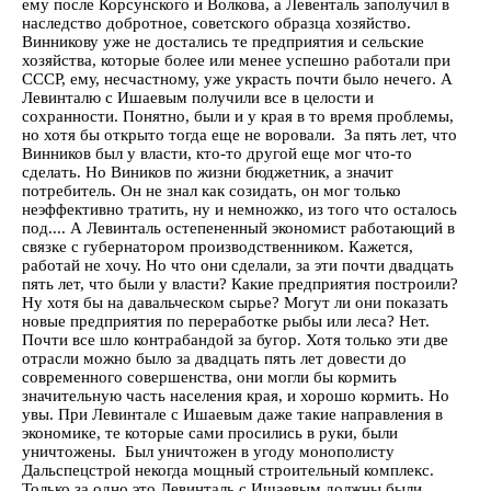
ему после Корсунского и Волкова, а Левенталь заполучил в
наследство добротное, советского образца хозяйство.
Винникову уже не достались те предприятия и сельские
хозяйства, которые более или менее успешно работали при
СССР, ему, несчастному, уже украсть почти было нечего. А
Левинталю с Ишаевым получили все в целости и
сохранности. Понятно, были и у края в то время проблемы,
но хотя бы открыто тогда еще не воровали. За пять лет, что
Винников был у власти, кто-то другой еще мог что-то
сделать. Но Виников по жизни бюджетник, а значит
потребитель. Он не знал как созидать, он мог только
неэффективно тратить, ну и немножко, из того что осталось
под.... А Левинталь остепененный экономист работающий в
связке с губернатором производственником. Кажется,
работай не хочу. Но что они сделали, за эти почти двадцать
пять лет, что были у власти? Какие предприятия построили?
Ну хотя бы на давальческом сырье? Могут ли они показать
новые предприятия по переработке рыбы или леса? Нет.
Почти все шло контрабандой за бугор. Хотя только эти две
отрасли можно было за двадцать пять лет довести до
современного совершенства, они могли бы кормить
значительную часть населения края, и хорошо кормить. Но
увы. При Левинтале с Ишаевым даже такие направления в
экономике, те которые сами просились в руки, были
уничтожены. Был уничтожен в угоду монополисту
Дальспецстрой некогда мощный строительный комплекс.
Только за одно это Левинталь с Ишаевым должны были