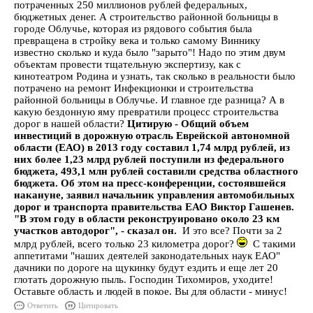
потраченных 250 миллионов рублей федеральных,
бюджетных денег. А строительство районной больницы в
городе Облучье, которая из рядового события была
превращена в стройку века и только самому Виннику
известно сколько и куда было "зарыто"! Надо по этим двум
объектам провести тщательную экспертизу, как с
кинотеатром Родина и узнать, так сколько в реальности было
потрачено на ремонт Инфекционки и строительства
районной больницы в Облучье. И главное где разница? А в
какую бездонную яму превратили процесс строительства
дорог в нашей области?
Цитирую - Общий объем
инвестиций в дорожную отрасль Еврейской автономной
области (ЕАО) в 2013 году составил 1,74 млрд рублей, из
них более 1,23 млрд рублей поступили из федерального
бюджета, 493,1 млн рублей составили средства областного
бюджета. Об этом на пресс-конференции, состоявшейся
накануне, заявил начальник управления автомобильных
дорог и транспорта правительства ЕАО Виктор Гашенев.
"В этом году в области реконструировано около 23 км
участков автодорог", - сказал он.
И это все? Почти за 2
млрд рублей, всего только 23 километра дорог?
С такими
аппетитами "наших деятелей законодательных наук ЕАО"
дачники по дороге на щукинку будут ездить и еще лет 20
глотать дорожную пыль. Господин Тихомиров, уходите!
Оставьте область и людей в покое. Вы для области - минус!
Ответить
Цитировать