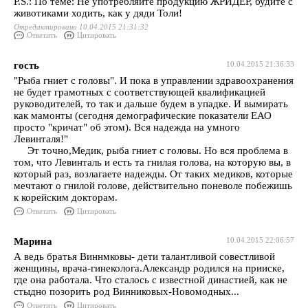
P.S.: По теме: Не употребляйте продукцию ЖРИДЕР, будите с
животиками ходить, как у дяди Толи!
Отредактировано 10.04.2015 21:31:32
Ответить
Цитировать
гость
10.04.2015 21:36:33
"Рыба гниет с головы". И пока в управлении здравоохранения
не будет грамотных с соответствующей квалификацией
руководителей, то так и дальше будем в упадке. И вымирать
как мамонты (сегодня демографические показатели ЕАО
просто "кричат" об этом). Вся надежда на умного
Левинталя!"
Эт точно,Медик, рыба гниет с головы. Но вся проблема в
том, что Левинталь и есть та гнилая голова, на которую вы, в
который раз, возлагаете надежды. От таких медиков, которые
мечтают о гнилой голове, действительно поневоле побежишь
к корейским докторам.
Ответить
Цитировать
Марина
10.04.2015 22:06:57
А ведь братья Виннмковы- дети талантливой совестливой
женщины, врача-гинеколога.Александр родился на прииске,
где она работала. Что сталось с известной династией, как не
стыдно позорить род Винниковых-Новомодных...
Ответить
Цитировать