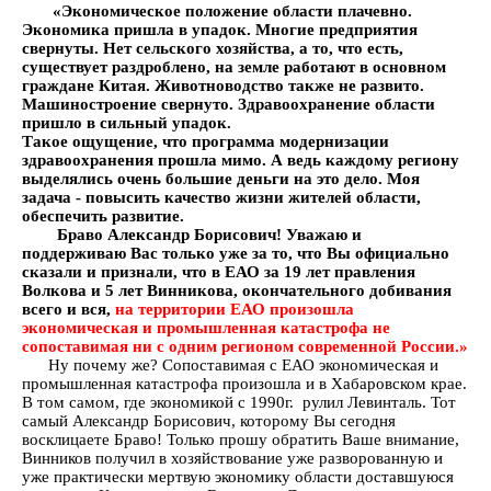
«Экономическое положение области плачевно.
Экономика пришла в упадок. Многие предприятия
свернуты. Нет сельского хозяйства, а то, что есть,
существует раздроблено, на земле работают в основном
граждане Китая. Животноводство также не развито.
Машиностроение свернуто. Здравоохранение области
пришло в сильный упадок.
Такое ощущение, что программа модернизации
здравоохранения прошла мимо. А ведь каждому региону
выделялись очень большие деньги на это дело. Моя
задача - повысить качество жизни жителей области,
обеспечить развитие.
Браво Александр Борисович! Уважаю и
поддерживаю Вас только уже за то, что Вы официально
сказали и признали, что в ЕАО за 19 лет правления
Волкова и 5 лет Винникова, окончательного добивания
всего и вся,
на территории ЕАО произошла
экономическая и промышленная катастрофа не
сопоставимая ни с одним регионом современной России.»
Ну почему же? Сопоставимая с ЕАО экономическая и
промышленная катастрофа произошла и в Хабаровском крае.
В том самом, где экономикой с 1990г. рулил Левинталь. Тот
самый Александр Борисович, которому Вы сегодня
восклицаете Браво! Только прошу обратить Ваше внимание,
Винников получил в хозяйствование уже разворованную и
уже практически мертвую экономику области доставшуюся