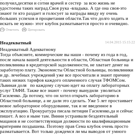
получил,десятки и сотни врачей и сестер за всю жизнь не
удостоены таких наград.Своя рука -владыка. А где она своя-это
знают те кто раздает и голосует за награды ввиду ну очень
больших успехов и процветания области.Так что долго ходить и
искать не нужно- этот клубок разматывается просто и очевидно.
Ответить
Цитировать
Неадекватный
14.04.2015 15:15:22
Неадекватный Адекватному
Тогда объясните, коммерческие вы наши - почему из года в год,
после начала вашей деятельности в области, Областная больница и
поликлиника в кредиторской задолженности, не хватает денег на
заработную плату. Экономисты Областной больницы, поликлиники
и др. лечебных учреждений уже все просчитали и знают причину
таких низких тарифов каждого оплаченного случая ТФОМСом.
Львиная доля по каждому случаю идет на оплату лабораторных
услуг ТАФИ. Также все знают - почему вынудили уволиться
Гасиленко. Да потому, что он хотел открыть лабораторию в
Областной больнице, а не дали это сделать. Уже 5 лет простаивает
новое лабораторное оборудование, так и не введенное в
эксплуатацию. Прокуратура писала петиции Гасиленко,да и сейчас
пишет. А воз и ныне там. Винни устраивали бездеятельный
мацанов и не соответствующая должности по квалификационным
критериям поздышева. Поэтому прав Сема клубок очень просто
разматывается. Вот только дождемся ли мы выводов от умного