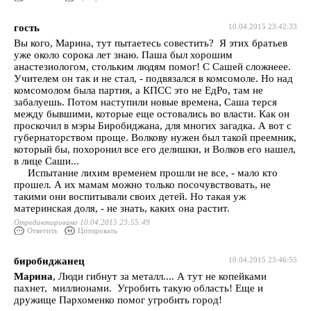
гость
10.04.2015 23:42:33
Вы кого, Марина, тут пытаетесь совестить? Я этих братьев
уже около сорока лет знаю. Паша был хорошим
анастезиологом, стольким людям помог! С Сашей сложнеее.
Учителем он так и не стал, - подвязался в комсомоле. Но над
комсомолом была партия, а КПСС это не ЕдРо, там не
забалуешь. Потом наступили новые времена, Саша терся
между бывшими, которые еще остовались во власти. Как он
проскочил в мэры Биробиджана, для многих загадка. А вот с
губернаторством проще. Волкову нужен был такой преемник,
который бы, похоронил все его делишки, и Волков его нашел,
в лице Саши...
Испытание лихим временем прошли не все, - мало кто
прошел. А их мамам можно только посочувствовать, не
такими они воспитывали своих детей. Но такая уж
материнская доля, - не знать, каких она растит.
Отредактировано 10.04.2015 23:55:49
Ответить
Цитировать
биробиджанец
10.04.2015 23:46:55
Марина
, Люди гибнут за металл.... А тут не копейками
пахнет, миллионами. Угробить такую область! Еще и
дружище Пархоменко помог угробить город!