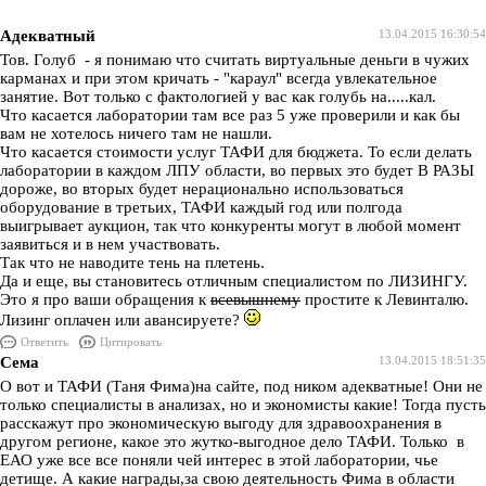
Адекватный
13.04.2015 16:30:54
Тов. Голуб - я понимаю что считать виртуальные деньги в чужих
карманах и при этом кричать - "караул" всегда увлекательное
занятие. Вот только с фактологией у вас как голубь на.....кал.
Что касается лаборатории там все раз 5 уже проверили и как бы
вам не хотелось ничего там не нашли.
Что касается стоимости услуг ТАФИ для бюджета. То если делать
лаборатории в каждом ЛПУ области, во первых это будет В РАЗЫ
дороже, во вторых будет нерационально использоваться
оборудование в третьих, ТАФИ каждый год или полгода
выигрывает аукцион, так что конкуренты могут в любой момент
заявиться и в нем участвовать.
Так что не наводите тень на плетень.
Да и еще, вы становитесь отличным специалистом по ЛИЗИНГУ.
Это я про ваши обращения к
всевышнему
простите к Левинталю.
Лизинг оплачен или авансируете?
Ответить
Цитировать
Сема
13.04.2015 18:51:35
О вот и ТАФИ (Таня Фима)на сайте, под ником адекватные! Они не
только специалисты в анализах, но и экономисты какие! Тогда пусть
расскажут про экономическую выгоду для здравоохранения в
другом регионе, какое это жутко-выгодное дело ТАФИ. Только в
ЕАО уже все все поняли чей интерес в этой лаборатории, чье
детище. А какие награды,за свою деятельность Фима в области