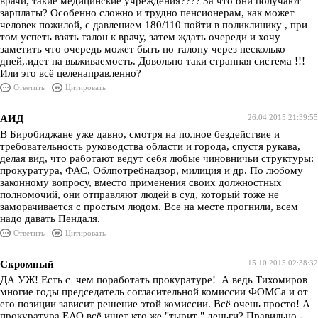
врачи, такие медицинские учреждения???? За что они получают
зарплаты? Особенно сложно и трудно пенсионерам, как может
человек пожилой, с давлением 180/110 пойти в поликлинику , при
том успеть взять талон к врачу, затем ждать очереди и хочу
заметить что очередь может быть по талону через несколько
дней,.идет на выживаемость. Довольно таки странная система !!!
Или это всё целенаправленно?
Ответить
Цитировать
АИД
26.04.2015 21:39:55
В Биробиджане уже давно, смотря на полное бездействие и
требовательность руководства области и города, спустя рукава,
делая вид, что работают ведут себя любые чиновничьи структуры:
прокуратура, ФАС, Облпотребнадзор, милиция и др. По любому
законному вопросу, вместо применения своих должностных
полномочий, они отправляют людей в суд, который тоже не
заморачивается с простым людом. Все на месте прогнили, всем
надо давать Пендаля.
Ответить
Цитировать
Скромный
15.10.2015 02:38:32
ДА УЖ! Есть с чем поработать прокуратуре! А ведь Тихомиров
многие годы председатель согласительной комиссии ФОМСа и от
его позиции зависит решение этой комиссии. Всё очень просто! А
прокуратура ЕАО всё ищет кто же "тырит " деньги? Правильно -