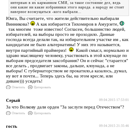
интервью в их карманном СМИ, за такое состояние дел, ведь
они какие ни какие избранники этого народа. а народу не стоит
наверное возмущаться -кого выбрали...
Юнга, Вы считаете, что жители действительно выбирали
Винникова?
А как избирается Тихомиров в Амурзете,
так многим тоже известно! Согласен, большинство людей,
избирателей, на выборы просто не проходило. Данные
господа всегда делали так, на избирательном участке им , как
кандидатам не было альтернативы! У них это называется,
внутри партийный праймериз!
Какой смысл, нормально и
здраво мыслящему человеку, участвовать в этой клоунаде по
выборам председателя заксобрания? Он и сейчас "старается"
все делать , продвигает законы, дальше, клоунада, а не
выборы! С губернаторством не прокатило,а казалось, думал,
ну вот я почти... Теперь здесь бы, на этом кресле, или
диване))) усидеть!
Ответить
Цитировать
Серый
09.04.2015 17:53:01
За что Волкову дали орден "За заслуги перед Отечеством"?
Ответить
Цитировать
гость
09.04.2015 21:35:46