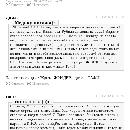
Отредактировано 10.04.2015 23:56:20
Ответить
Цитировать
Димас
11.04.2015 00:01:08
Медику
120 лямов!!!!!!! Пипец, там храм здоровья должен был стоять!
Да, наво......ротил Винни дел!Рубили лимоны на всем! Видимо
слава подпольного Корейки ЕАО, Коли из СовФеда не давала
ему покоя, решил переплюнуть!Хотел и рыбку съесть
(наколотить деревянных), прикрывая пять лет то, что тот за 19
лет "разбомбил" в нашей ЕАО! Он был готов ради этого на все,
ан нет, жизнь и судьба распорядилась по другому! Запасаемся
покорном, смотрим кино дальше, самое интересное впереди!
P.S.: По теме: Не употребляйте продукцию ЖРИДЕР, будите с
животиками ходить, как у дяди Толи!
Так тут все одно: Жрите ЖРИДЕР-идите в ТАФИ.
Ответить
Цитировать
гостю
11.04.2015 00:17:40
гость
Вы кого, Марина, тут пытаетесь совестить? Я этих братьев уже
около сорока лет знаю. Паша был хорошим анастезиологом,
стольким людям помог! С Сашей сложнеее. Учителем он так и
не стал, - подвязался в комсомоле. Но над комсомолом была
партия, а КПСС это не ЕдРо, там не забалуешь. Потом
наступили новые времена, Саша терся между бывшими, которые