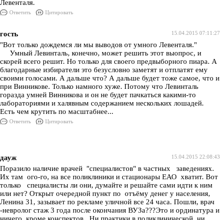
Левенталя.
Ответить
Цитировать
гость
15.04.2015 07:11:27
"Вот только дождемся ли мы выводов от умного Левенталя."
Умный Левинталь, конечно, может решить этот выопрос, и
скорей всего решит. Но только для своего предвыборного пиара. А
благодарные избиратели это безусловно заметят и отплатят ему
своими голосами. А дальше что? А дальше будет тоже самое, что и
при Винникове. Только намного хуже. Потому что Левинталь
горазда умней Винникова и он не будет пачкаться какими-то
лабораториями и халявным содержанием нескольких лошадей.
Есть чем крутить по масштабнее...
Ответить
Цитировать
дауж
15.04.2015 22:08:43
Поразило наличие врачей "специалистов" в частных заведениях.
Их там ого-го, на все поликлиники и стационары ЕАО хватит. Вот
только специалисты ли они, думайте и решайте сами идти к ним
или нет? Открыт очередной пункт по отъёму денег у населения,
Ленина 31, зазывает по рекламе уличной все 24 часа. Пошли, врач
-невролог стаж 3 года после окончания ВУЗа???Это и ординатура и
ничего, кроме конспектов . Ни практики в поликлинической, ни