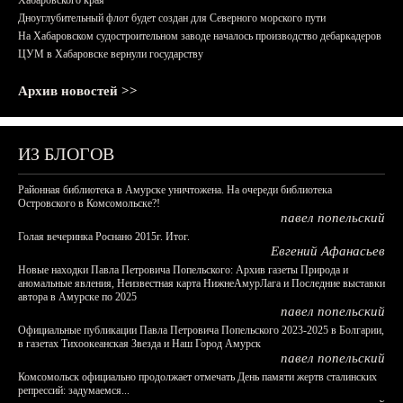
Хабаровского края
Дноуглубительный флот будет создан для Северного морского пути
На Хабаровском судостроительном заводе началось производство дебаркадеров
ЦУМ в Хабаровске вернули государству
Архив новостей >>
ИЗ БЛОГОВ
Районная библиотека в Амурске уничтожена. На очереди библиотека
Островского в Комсомольске?!
павел попельский
Голая вечеринка Роснано 2015г. Итог.
Евгений Афанасьев
Новые находки Павла Петровича Попельского: Архив газеты Природа и
аномальные явления, Неизвестная карта НижнеАмурЛага и Последние выставки
автора в Амурске по 2025
павел попельский
Официальные публикации Павла Петровича Попельского 2023-2025 в Болгарии,
в газетах Тихоокеанская Звезда и Наш Город Амурск
павел попельский
Комсомольск официально продолжает отмечать День памяти жертв сталинских
репрессий: задумаемся...