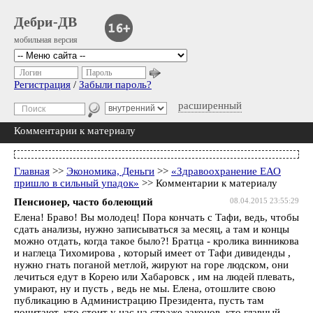
Дебри-ДВ
мобильная версия
Логин
Пароль
Регистрация
/
Забыли пароль?
расширенный
Комментарии к материалу
Главная
>>
Экономика, Деньги
>>
«Здравоохранение ЕАО
пришло в сильный упадок»
>> Комментарии к материалу
Пенсионер, часто болеющий
08.04.2015 23:55:29
Елена! Браво! Вы молодец! Пора кончать с Тафи, ведь, чтобы
сдать анализы, нужно записываться за месяц, а там и концы
можно отдать, когда такое было?! Братца - кролика винникова
и наглеца Тихомирова , который имеет от Тафи дивиденды ,
нужно гнать поганой метлой, жируют на горе людском, они
лечиться едут в Корею или Хабаровск , им на людей плевать,
умирают, ну и пусть , ведь не мы. Елена, отошлите свою
публикацию в Администрацию Президента, пусть там
почитают, кто стоит у нас на страже законов, кто главный