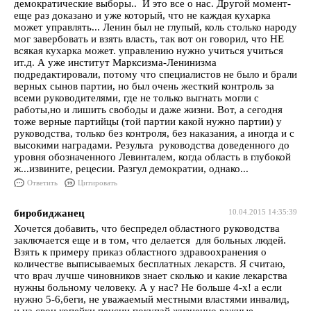
демократические выборы.. И это все о нас. Другой момент-
еще раз доказано и уже который, что не каждая кухарка
может управлять... Ленин был не глупый, коль столько народу
мог завербовать и взять власть, так вот он говорил, что НЕ
всякая кухарка может. управлению нужно учиться учиться
ит.д. А уже институт Марксизма-Ленинизма
подредактировали, потому что специалистов не было и брали
верных сынов партии, но был очень жесткий контроль за
всеми руководителями, где не только выгнать могли с
работы,но и лишить свободы и даже жизни. Вот, а сегодня
тоже верные партийцы (той партии какой нужно партии) у
руководства, только без контроля, без наказания, а иногда и с
высокими наградами. Результа руководства доведенного до
уровня обозначенного Левинталем, когда область в глубокой
ж...извините, рецесии. Разгул демократии, однако...
Ответить
Цитировать
биробиджанец
10.04.2015 14:35:39
Хочется добавить, что беспредел областного руководства
заключается еще и в том, что делается для больных людей.
Взять к примеру приказ областного здравоохранения о
количестве выписываемых бесплатных лекарств. Я считаю,
что врач лучше чиновников знает сколько и какие лекарства
нужны больному человеку. А у нас? Не больше 4-х! а если
нужно 5-6,беги, не уважаемый местными властями инвалид,