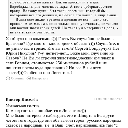
еще остовались во власти. Как он проскочил в мэры
Биробиджана, для многих загадка. А вот с губернаторством
проще. Волкову нужен был такой преемник, который бы,
похоронил все его делишки, и Волков его нашел, в лице Саши...
Испытание лихим временем прошли не все, - мало кто
прошел. А их мамам можно только посочувствовать, не такими
они воспитывали своих детей. Но такая уж материнская доля, -
не знать, каких она растит.
Улыбнуло про комсомол!))) Гость Вы случайно не были в
Бразилии? Где много - много диких обезьян?))) Слушайте, я
не узнаю вас в гриме. Кто вы такой? Сергей Бондарчук? Нет.
Юрий Никулин? У-у, нетнет-нет... Боже мой, случайно не
Лаврук? Не Вы ли строили животноводческий комплекс в
селе Горном, стоимостью 250 миллионов рублей и не
понятно потом куда пропавших? Но все Вы и всех
знаете!)))Особенно про Ливенталя!
Ответить
Цитировать
Виктор Киселёв
11.04.2015 00:52:18
Уважаемая
гостю
,
Камрад гость не ошибается в Ливентале)))
Мне было интересно наблюдать его и Шпорта в Беларуси
летом того года, где они оба валяли героя русских народных
сказок за народный, т.е. и Ваш, счёт, нарисовавшись там "с