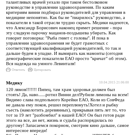
талантливых врачей уехало при таком бестолковом
руководстве в управлении здравоохранения. По каким
критериям винни подбирал руководителей для управления в
медицине непонятно. Как бы не "пиарилось" руководство, а
показатели в такой отрасли трудно скрыть. Медики надеются,
что Александр Борисович наконец примет решение - пора
эту сладкую парочку мацанов-поздышева убирать. Как
говорит поговорка: "Рыба гниет с головы". И пока в
управлении здравоохранения не будет грамотных с
соответствующей квалификацией руководителей, то так и
дальше будем в упадке. И вымирать как мамонты (сегодня
демографические показатели ЕАО просто "кричат" об этом).
Вся надежда на умного Левинталя!
Ответить
Цитировать
Медику
10.04.2015 21:06:00
120 лямов!!!!!!! Пипец, там храм здоровья должен был
стоять! Да, наво......ротил Винни дел!Рубили лимоны на всем!
Видимо слава подпольного Корейки ЕАО, Коли из СовФеда
не давала ему покоя, решил переплюнуть!Хотел и рыбку
съесть (наколотить деревянных), прикрывая пять лет то, что
тот за 19 лет "разбомбил" в нашей ЕАО! Он был готов ради
этого на все, ан нет, жизнь и судьба распорядилась по
другому! Запасаемся покорном, смотрим кино дальше, самое
интересное впереди!