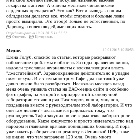
и на свои копейки пенсии покупай жизненно важные
лекарства в аптеке. А отмена местным чиновниками
сердечных препаратов? Это как? Вот и вывод.... нашим
облздравом делается все, чтобы старики и больные люди
просто вымирали. Это отбор! Только не естественный, по
Дарвину, а волею людей,имеющих власть.
Отредактировано 10.04.2015 14:56:58
Ответить
Цитировать
Медик
10.04.2015 19:58:53
Елена Голуб, спасибо за статьи, которые раскрывают
наболевшие проблемы в области. За годы правления винни,
надоели трусливые журналисты с восхваляющими власть
"лжестатейками". Здравоохранение действительно в упадке,
ниже некуда. И с этим монстром Тафи-диагностикой уже
давно нужно было разобраться. Несколько месяцев назад
меня очень удивила статья на ЕАО-медиа сайте и особенно
фотография, на которой в коридоре этой злополучной
лаборатории стояли в ряд Тихомиров, винни, мацанов,
поздышева вместе с руководителем этой лаборатории. И что
они там делали? - оказывается радовались тому, что
руководитель Тафи закупил новое германское лабораторное
оборудование. Какое кощунство и просто издевательство над
народом и главными врачами обнищавших больниц. И пора
уже начать разбираться по ремонту в Ленинской ЦРБ, тоже
не видно, что там затрачено 120 млн. Очень много