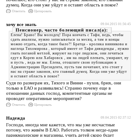
думец. Когда они уже уйдут и оставят область в покое?
Ответить
Цитировать
хочу все знать
09.04.2015 01:56:45
Пенсионер, часто болеющий
Елена! Браво! Вы молодец! Пора кончать с Тафи, ведь, чтобы
сдать анализы, нужно записываться за месяц, а там и концы
можно отдать, когда такое было?! Братца - кролика винникова и
наглеца Тихомирова , который имеет от Тафи дивиденды , нужно
гнать поганой метлой, жируют на горе людском, они лечиться
едут в Корею или Хабаровск , им на людей плевать, умирают, ну
и пусть , ведь не мы. Елена, отошлите свою публикацию в
Администрацию Президента, пусть там почитают, кто стоит у
нас на страже законов, кто главный думец. Когда они уже уйдут
и оставят область в покое?
Судя по размерам их, Тихого и Винни - пухов, брюх, они
только в ЕАО и развивались! Странно почему еще в
отношении данных господ, компетентные органы не
проводят оперативные мероприятия?
Ответить
Цитировать
Надежда
09.04.2015 02:37:12
Господи, иногда мне кажется, что мы уже несчастные
потому, что живём В ЕАО. Работать толком негде-одни
парикмахерские и магазины, учить детей скоро будет