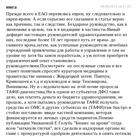
юнга
09.04.2015 14:17:25
Прежде всего в ЕАО перевелись евреи, ну следовательно и
евреи-врачи. А если серьезно все сказанное в статье верно
как причины, так и следствие. Бездарное руководство, как в
экономике в целом, так и в медицине в частности.Явный
дефицит настоящих руководителей здравоохранения-кто из
них, последние более 10 лет прошел путь от врача- до
главного врача,затем, как успешные руководители лечебных
учреждений привлечены для работы в управление и там на
уровне ну хотя бы замов поработали, а уж потом приобретя
управленческий опыт-становились
руководителями.Посмотрите их послужные списки и все
станет понятным.спросите кураторов медицины в
правительстве начиная с Жирдецкой затем Пинчук,
Кривошеев и т.д и кукловодов в лице Тихомирова,
Винникова. Ну и следовательно на этой почве проросла
ТАФИ-диагностика.Ни в одном из субъектов ДФО такое
дело, как платить деньги из бюджета здравоохранения, не
прошло, а хотя пытались руководители ТАФИ получать
средства из ОМС в других субъектах их (ТАФИ)там быстро в
стойло поставили- ввиде частной компании, которая
финансируется из личных средств пациентов.Помню
публикации Уважаемой Е Голубь "Бизнес на крови" тогда
всем "заткнули глотки", все сделали и надзорные органы во
главе с прокуратурой одобрили деятельность и опять потекли