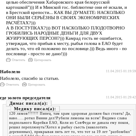
целью обеспечения Хабаровского края белорусской
картошкой"))) И в Минской гос. библиотеке они её искали, и
в Брестской крепости... КАК ВЫ ДУМАЕТЕ: НАСКОЛЬКО
ОНИ БЫЛИ СЕРЬЁЗНЫ В СВОИХ ЭКОНОМИЧЕСКИХ
РАСЧЁТАХ?)))
А В ПОСТУПКАХ?))) ВОТ НАСКОЛЬКО ПЛОДОТВОРНО
ГРОБИЛИСЬ НАРОДНЫЕ ДЕНЬГИ ДЛЯ ДВУХ
ЖУИРУЮЩИХ ПЕРСОН?))) Камрад гость не ошибается,
утверждая, что прибыв к месту, рыбья голова в ЕАО будет
делать то, что ей положено по пословице.))) Ведь иного - по
пословице - просто не дано!)))
Ответить
Цитировать
Наболело
11.04.2015 01:19:59
Наболело, спасибо за статью.
Ответить
Цитировать
где золото председателя
11.04.2015 01:29:42
Димас
Медику
120 лямов!!!!!!! Пипец, там храм здоровья должен был стоять! Да,
наво......ротил Винни дел!Рубили лимоны на всем! Видимо слава
подпольного Корейки ЕАО, Коли из СовФеда не давала ему покоя,
решил переплюнуть!Хотел и рыбку съесть (наколотить
деревянных), прикрывая пять лет то, что тот за 19 лет "разбомбил"