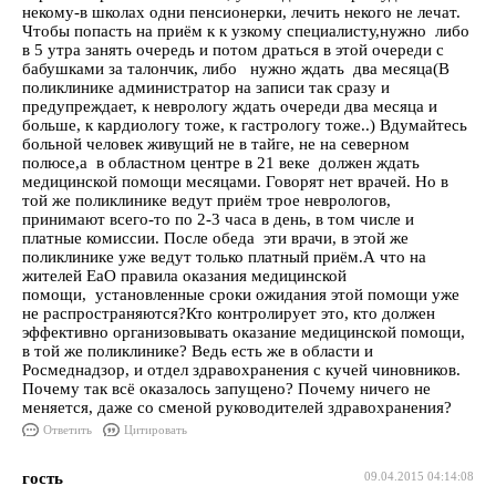
некому-в школах одни пенсионерки, лечить некого не лечат.
Чтобы попасть на приём к к узкому специалисту,нужно либо
в 5 утра занять очередь и потом драться в этой очереди с
бабушками за талончик, либо нужно ждать два месяца(В
поликлинике администратор на записи так сразу и
предупреждает, к неврологу ждать очереди два месяца и
больше, к кардиологу тоже, к гастрологу тоже..) Вдумайтесь
больной человек живущий не в тайге, не на северном
полюсе,а в областном центре в 21 веке должен ждать
медицинской помощи месяцами. Говорят нет врачей. Но в
той же поликлинике ведут приём трое неврологов,
принимают всего-то по 2-3 часа в день, в том числе и
платные комиссии. После обеда эти врачи, в этой же
поликлинике уже ведут только платный приём.А что на
жителей ЕаО правила оказания медицинской
помощи, установленные сроки ожидания этой помощи уже
не распространяются?Кто контролирует это, кто должен
эффективно организовывать оказание медицинской помощи,
в той же поликлинике? Ведь есть же в области и
Росмеднадзор, и отдел здравохранения с кучей чиновников.
Почему так всё оказалось запущено? Почему ничего не
меняется, даже со сменой руководителей здравохранения?
Ответить
Цитировать
гость
09.04.2015 04:14:08