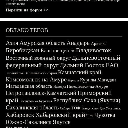
и наркологии.
Перейти на форум >>
ОБЛАКО ТЕГОВ
Азия
Амурская область
Анадырь
Арктика
Биробиджан
Владивосток
Благовещенск
Дальневосточный
Восточный военный округ
федеральный округ
Дальний Восток
ЕАО
Камчатский край
Забайкалье
Забайкальский край
Комсомольск-на-Амуре
Магадан
Курилы
Корякия
Магаданская область
Николаевск-на-Амуре
Находка
Приморский
Петропавловск-Камчатский
край
Республика Саха (Якутия)
Республика Бурятия
Сахалинская область
ТОФ
Тында
Улан-Удэ
Уссурийск
Сибирь
Хабаровск
Хабаровский край
Чукотка
Чита
Южно-Сахалинск
Якутск