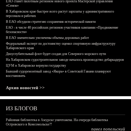
ЕАО станет пилотным регионом нового проекта Мастерской управления
«Сенеж»
В Хабаровском крае быстрее всего растут зарплаты у административного
персонала и рабочих
В ЕАО обсудили стратегию сохранения исторической памяти
ЕАО - в числе 40 российских регионов-участников кампании «Продвижение
безопасности»
В ЕАО значительно увеличены объемы дорожных работ
Федеральный эксперт по достоинству оценил спортивную инфраструктуру
Хабаровского края
Дноуглубительный флот будет создан для Северного морского пути
На Хабаровском судостроительном заводе началось производство дебаркадеров
ЦУМ в Хабаровске вернули государству
Бывший судоремонтный завод «Якорь» в Советской Гавани планируют
восстановить
Архив новостей >>
ИЗ БЛОГОВ
Районная библиотека в Амурске уничтожена. На очереди библиотека
Островского в Комсомольске?!
павел попельский