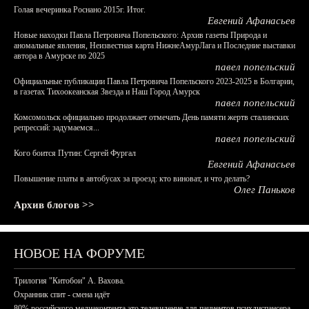
Голая вечеринка Роснано 2015г. Итог.
Евгений Афанасьев
Новые находки Павла Петровича Попельского: Архив газеты Природа и
аномальные явления, Неизвестная карта НижнеАмурЛага и Последние выставки
автора в Амурске по 2025
павел попельский
Официальные публикации Павла Петровича Попельского 2023-2025 в Болгарии,
в газетах Тихоокеанская Звезда и Наш Город Амурск
павел попельский
Комсомольск официально продолжает отмечать День памяти жертв сталинских
репрессий: задумаемся...
павел попельский
Кого боится Путин: Сергей Фургал
Евгений Афанасьев
Повышение платы в автобусах за проезд: кто виноват, и что делать?
Олег Паньков
Архив блогов >>
НОВОЕ НА ФОРУМЕ
Трилогия "Китобои" А. Вахова.
Охранник спит - смена идёт
80% российского медиаконтента это телевидение для пациентов психдиспансера