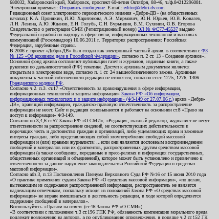
680032, Хабаровский край, Хабаровск, проспект 60-летия Октября, 88-46, т./ф.84212296081.
Электронная приемная:
Отправить сообщение
. E-mail:
editor@debri-dv.com
Редакционный совет электронного периодического издания «Дебри-ДВ» (на общественных
началах): К.А. Пронякин, И.Ю. Харитонова, А.Э. Мирмович, Ю.Н. Юрьев, Ю.В. Ковалев,
Л.Н. Левина, А.Ю. Жданов, Е.Н. Голубь, С.Н. Бурындин, Б.М. Сухинин, О.В. Егорова
Свидетельство о регистрации СМИ (Регистрационный номер)
ЭЛ № ФС77-45537
выдано
Федеральной службой по надзору в сфере связи, информационных технологий и массовых
коммуникаций (Роскомнадзор) 16.06.2011 г. Территория распространения: Российская
Федерация, зарубежные страны.
В 2006 г. проект «Дебри-ДВ» был создан как электронный частный архив, в соответствии с
ФЗ
№ 125 «Об архивном деле в Российской Федерации»
, согласно п. 2 ст. 13 «Создание архивов».
Основной фонд архива составляют публикации газет и журналов, изданные книги, а также
рукописи по дальневосточной (РФ) тематике. Доступ к архивным документам является
открытым в электронном виде, согласно п. 1 ст. 24 вышеобозначенного закона. Архивные
документы к частной собственности редакции не относятся, согласно ст.ст. 1275, 1276, 1306
Гражданского кодекса РФ
.
Согласно ч.2. п.3. ст.17 «Ответственность за правонарушения в сфере информации,
информационных технологий и защиты информации»
Закона РФ «Об информации,
информационных технологиях и о защите информации» (ФЗ-149 от 27.07.06 г.)
архив «Дебри-
ДВ», хранящий информацию, гражданско-правовую ответственность за распространение
информации не несет. Сайт и редакция основываются и работают на основании ст.8 «Право на
доступ к информации» ФЗ-149.
Согласно пп.3,4,6 ст.57 Закона РФ «О СМИ», «Редакция, главный редактор, журналист не несут
ответственности за распространение сведений, не соответствующих действительности и
порочащих честь и достоинство граждан и организаций, либо ущемляющих права и законные
интересы граждан, либо представляющих собой злоупотребление свободой массовой
информации и (или) правами журналиста: ...если они являются дословным воспроизведением
сообщений и материалов или их фрагментов, распространенных другим средством массовой
информации (а также сообщения, переданные в пресс-релизах и информация государственных,
общественных организаций и объединений), которое может быть установлено и привлечено к
ответственности за данное нарушение законодательства Российской Федерации о средствах
массовой информации».
Согласно абз.3, п.13 Постановления Пленума Верховного Суда РФ №16 от 15 июня 2010 года
«О практике применения судами Закона РФ «О средствах массовой информации», «по делам,
вытекающим из содержания распространенной информации, распространитель не является
надлежащим ответчиком, поскольку исходя из положений Закона РФ «О средствах массовой
информации» не вправе вмешиваться в деятельность редакции, в ходе которой определяется
содержание сообщений и материалов».
Воспользуйтесь «Правом на ответ» (ст.46 Закона РФ «О СМИ»).
«В соответствии с положением ч.3 ст.196 ГПК РФ, обязанность компенсации морального вреда
подлежит возложению на авторов, а по опубликованию опровержения, в порядке ч.2 ст.152 ГК