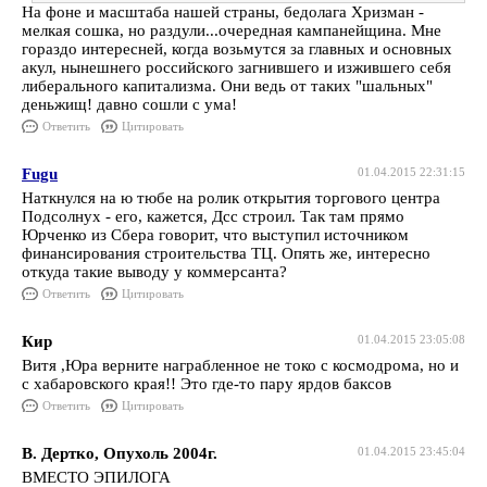
На фоне и масштаба нашей страны, бедолага Хризман -
мелкая сошка, но раздули...очередная кампанейщина. Мне
гораздо интересней, когда возьмутся за главных и основных
акул, нынешнего российского загнившего и изжившего себя
либерального капитализма. Они ведь от таких "шальных"
деньжищ! давно сошли с ума!
Ответить
Цитировать
Fugu
01.04.2015 22:31:15
Наткнулся на ю тюбе на ролик открытия торгового центра
Подсолнух - его, кажется, Дсс строил. Так там прямо
Юрченко из Сбера говорит, что выступил источником
финансирования строительства ТЦ. Опять же, интересно
откуда такие выводу у коммерсанта?
Ответить
Цитировать
Кир
01.04.2015 23:05:08
Витя ,Юра верните награбленное не токо с космодрома, но и
с хабаровского края!! Это где-то пару ярдов баксов
Ответить
Цитировать
В. Дертко, Опухоль 2004г.
01.04.2015 23:45:04
ВМЕСТО ЭПИЛОГА