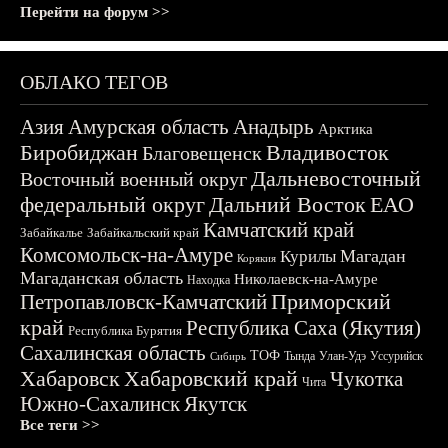
Перейти на форум >>
ОБЛАКО ТЕГОВ
Азия
Амурская область
Анадырь
Арктика
Биробиджан
Владивосток
Благовещенск
Дальневосточный
Восточный военный округ
федеральный округ
Дальний Восток
ЕАО
Камчатский край
Забайкалье
Забайкальский край
Комсомольск-на-Амуре
Магадан
Курилы
Корякия
Магаданская область
Николаевск-на-Амуре
Находка
Приморский
Петропавловск-Камчатский
край
Республика Саха (Якутия)
Республика Бурятия
Сахалинская область
ТОФ
Тында
Улан-Удэ
Уссурийск
Сибирь
Хабаровск
Хабаровский край
Чукотка
Чита
Южно-Сахалинск
Якутск
Все теги >>