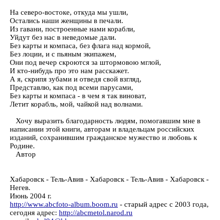
На северо-востоке, откуда мы ушли,
Остались наши женщины в печали.
Из гавани, построенные нами корабли,
Уйдут без нас в неведомые дали.
Без карты и компаса, без флага над кормой,
Без лоции, и с пьяным экипажем,
Они под вечер скроются за штормовою мглой,
И кто-нибудь про это нам расскажет.
А я, скрипя зубами и отведя свой взгляд,
Представлю, как под всеми парусами,
Без карты и компаса - в чем я так виноват,
Летит корабль, мой, чайкой над волнами.
Хочу выразить благодарность людям, помогавшим мне в
написании этой книги, авторам и владельцам российских
изданий, сохранившим гражданское мужество и любовь к
Родине.
Автор
Хабаровск - Тель-Авив - Хабаровск - Тель-Авив - Хабаровск -
Негев.
Июнь 2004 г.
http://www.abcfoto-album.boom.ru
- старый адрес с 2003 года,
сегодня адрес:
http://abcmetol.narod.ru