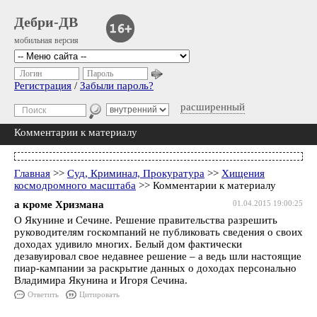
Дебри-ДВ
мобильная версия
Логин
Пароль
Регистрация
/
Забыли пароль?
расширенный
Комментарии к материалу
Главная
>>
Суд, Криминал, Прокуратура
>>
Хищения
космодромного масштаба
>> Комментарии к материалу
а кроме Хризмана
01.04.2015 19:00:25
О Якунине и Сечине. Решение правительства разрешить
руководителям госкомпаний не публиковать сведения о своих
доходах удивило многих. Белый дом фактически
дезавуировал свое недавнее решение – а ведь шли настоящие
пиар-кампании за раскрытие данных о доходах персонально
Владимира Якунина и Игоря Сечина.
Ответить
Цитировать