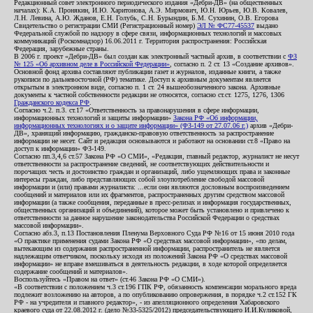
Редакционный совет электронного периодического издания «Дебри-ДВ» (на общественных
началах): К.А. Пронякин, И.Ю. Харитонова, А.Э. Мирмович, Ю.Н. Юрьев, Ю.В. Ковалев,
Л.Н. Левина, А.Ю. Жданов, Е.Н. Голубь, С.Н. Бурындин, Б.М. Сухинин, О.В. Егорова
Свидетельство о регистрации СМИ (Регистрационный номер)
ЭЛ № ФС77-45537
выдано
Федеральной службой по надзору в сфере связи, информационных технологий и массовых
коммуникаций (Роскомнадзор) 16.06.2011 г. Территория распространения: Российская
Федерация, зарубежные страны.
В 2006 г. проект «Дебри-ДВ» был создан как электронный частный архив, в соответствии с
ФЗ
№ 125 «Об архивном деле в Российской Федерации»
, согласно п. 2 ст. 13 «Создание архивов».
Основной фонд архива составляют публикации газет и журналов, изданные книги, а также
рукописи по дальневосточной (РФ) тематике. Доступ к архивным документам является
открытым в электронном виде, согласно п. 1 ст. 24 вышеобозначенного закона. Архивные
документы к частной собственности редакции не относятся, согласно ст.ст. 1275, 1276, 1306
Гражданского кодекса РФ
.
Согласно ч.2. п.3. ст.17 «Ответственность за правонарушения в сфере информации,
информационных технологий и защиты информации»
Закона РФ «Об информации,
информационных технологиях и о защите информации» (ФЗ-149 от 27.07.06 г.)
архив «Дебри-
ДВ», хранящий информацию, гражданско-правовую ответственность за распространение
информации не несет. Сайт и редакция основываются и работают на основании ст.8 «Право на
доступ к информации» ФЗ-149.
Согласно пп.3,4,6 ст.57 Закона РФ «О СМИ», «Редакция, главный редактор, журналист не несут
ответственности за распространение сведений, не соответствующих действительности и
порочащих честь и достоинство граждан и организаций, либо ущемляющих права и законные
интересы граждан, либо представляющих собой злоупотребление свободой массовой
информации и (или) правами журналиста: ...если они являются дословным воспроизведением
сообщений и материалов или их фрагментов, распространенных другим средством массовой
информации (а также сообщения, переданные в пресс-релизах и информация государственных,
общественных организаций и объединений), которое может быть установлено и привлечено к
ответственности за данное нарушение законодательства Российской Федерации о средствах
массовой информации».
Согласно абз.3, п.13 Постановления Пленума Верховного Суда РФ №16 от 15 июня 2010 года
«О практике применения судами Закона РФ «О средствах массовой информации», «по делам,
вытекающим из содержания распространенной информации, распространитель не является
надлежащим ответчиком, поскольку исходя из положений Закона РФ «О средствах массовой
информации» не вправе вмешиваться в деятельность редакции, в ходе которой определяется
содержание сообщений и материалов».
Воспользуйтесь «Правом на ответ» (ст.46 Закона РФ «О СМИ»).
«В соответствии с положением ч.3 ст.196 ГПК РФ, обязанность компенсации морального вреда
подлежит возложению на авторов, а по опубликованию опровержения, в порядке ч.2 ст.152 ГК
РФ - на учредителя и главного редактор», - из апелляционного определения Хабаровского
краевого суда от 22.08.2012 г. (дело №33-5325/2012) председательствующего И.И.Куликовой,