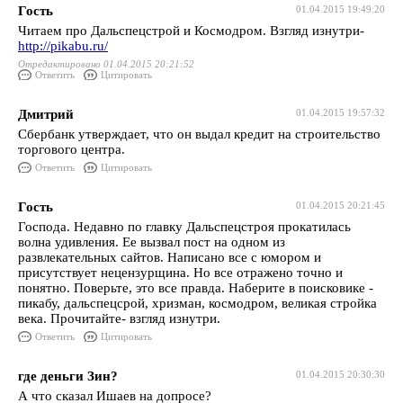
Гость
01.04.2015 19:49:20
Читаем про Дальспецстрой и Космодром. Взгляд изнутри-
http://pikabu.ru/
Отредактировано 01.04.2015 20:21:52
Ответить
Цитировать
Дмитрий
01.04.2015 19:57:32
Сбербанк утверждает, что он выдал кредит на строительство
торгового центра.
Ответить
Цитировать
Гость
01.04.2015 20:21:45
Господа. Недавно по главку Дальспецстроя прокатилась
волна удивления. Ее вызвал пост на одном из
развлекательных сайтов. Написано все с юмором и
присутствует нецензурщина. Но все отражено точно и
понятно. Поверьте, это все правда. Наберите в поисковике -
пикабу, дальспецсрой, хризман, космодром, великая стройка
века. Прочитайте- взгляд изнутри.
Ответить
Цитировать
где деньги Зин?
01.04.2015 20:30:30
А что сказал Ишаев на допросе?