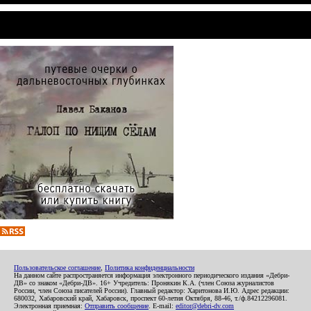
Пользовательское соглашение
,
Политика конфиденциальности
На данном сайте распространяется информация электронного периодического издания «Дебри-
ДВ» со знаком «Дебри-ДВ». 16+ Учредитель: Пронякин К.А. (член Союза журналистов
России, член Союза писателей России). Главный редактор: Харитонова И.Ю. Адрес редакции:
680032, Хабаровский край, Хабаровск, проспект 60-летия Октября, 88-46, т./ф.84212296081.
Электронная приемная:
Отправить сообщение
. E-mail:
editor@debri-dv.com