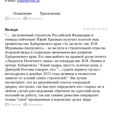
e-mail:
vlad94@bk.ru
Оглавление Приложение
Ответить
Цитировать
Володя
02.04.2015 01:24:52
".... заслуженный строитель Российской Федерации и
генерал-лейтенант Юрий Хризман получил золотой знак
правительства Хабаровского края «За заслуги» им. Н.Н.
Муравьева-Амурского» - за заслуги в строительной отрасли,
большой вклад в социально-экономическое развитие
Хабаровского края. Его имя выбито на краевой доске почета
«Лауреаты Почетного знака» на площади им. В.И. Ленина в
центре Хабаровска." Какие кадры, просто золотые руки, а
Дмитрий Рогозин говорит, что "....судьба первого пуска с
космодрома в декабре 2015 года целиком и полностью
зависит от усилий самих строителей." Вы лучше
посмотрите. кто из кремлёвской гопоты очередной
дворец построил, так быстрее определите кто стырил, но в
любом случае расследование обречено на одесский шум,
похожий на работу, так как такими деньгами оперируют
только "свои" проверенные в воровских делах люди
Ответить
Цитировать