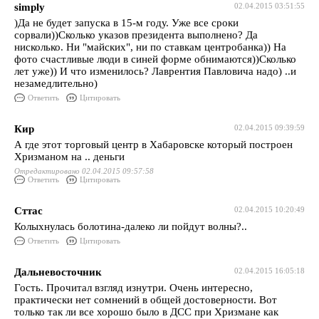
simply
02.04.2015 03:51:55
)Да не будет запуска в 15-м году. Уже все сроки
сорвали))Сколько указов президента выполнено? Да
нисколько. Ни "майских", ни по ставкам центробанка)) На
фото счастливые люди в синей форме обнимаются))Сколько
лет уже)) И что изменилось? Лаврентия Павловича надо) ..и
незамедлительно)
Ответить
Цитировать
Кир
02.04.2015 09:39:59
А где этот торговый центр в Хабаровске который построен
Хризманом на .. деньги
Отредактировано 02.04.2015 09:57:58
Ответить
Цитировать
Сттас
02.04.2015 10:20:49
Колыхнулась болотина-далеко ли пойдут волны?..
Ответить
Цитировать
Дальневосточник
02.04.2015 16:05:18
Гость. Прочитал взгляд изнутри. Очень интересно,
практически нет сомнений в общей достоверности. Вот
только так ли все хорошо было в ДСС при Хризмане как