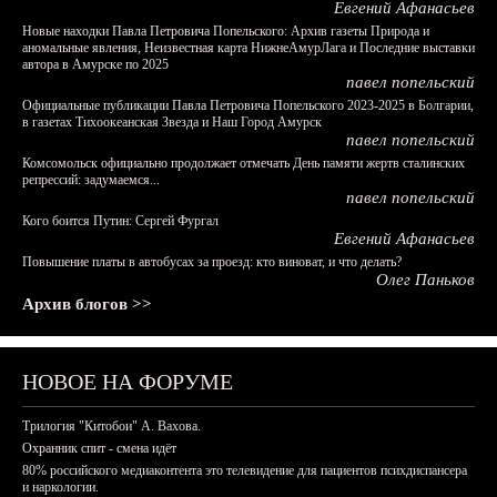
Евгений Афанасьев
Новые находки Павла Петровича Попельского: Архив газеты Природа и
аномальные явления, Неизвестная карта НижнеАмурЛага и Последние выставки
автора в Амурске по 2025
павел попельский
Официальные публикации Павла Петровича Попельского 2023-2025 в Болгарии,
в газетах Тихоокеанская Звезда и Наш Город Амурск
павел попельский
Комсомольск официально продолжает отмечать День памяти жертв сталинских
репрессий: задумаемся...
павел попельский
Кого боится Путин: Сергей Фургал
Евгений Афанасьев
Повышение платы в автобусах за проезд: кто виноват, и что делать?
Олег Паньков
Архив блогов >>
НОВОЕ НА ФОРУМЕ
Трилогия "Китобои" А. Вахова.
Охранник спит - смена идёт
80% российского медиаконтента это телевидение для пациентов психдиспансера
и наркологии.