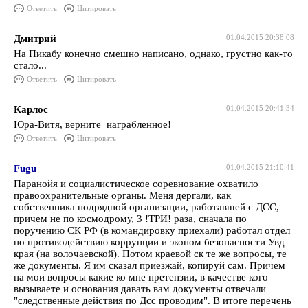
Ответить
Цитировать
Дмитрий
01.04.2015 20:38:08
На Пикабу конечно смешно написано, однако, грустно как-то
стало...
Ответить
Цитировать
Карлос
01.04.2015 20:41:34
Юра-Витя, верните награбленное!
Ответить
Цитировать
Fugu
01.04.2015 21:10:41
Паранойя и социалистическое соревнование охватило
правоохранительные органы. Меня дергали, как
собственника подрядной организации, работавшей с ДСС,
причем не по космодрому, 3 !ТРИ! раза, сначала по
поручению СК РФ (в командировку приехали) работал отдел
по противодействию коррупции и эконом безопасности Увд
края (на волочаевской). Потом краевой ск те же вопросы, те
же документы. Я им сказал приезжай, копируй сам. Причем
на мои вопросы какие ко мне претензии, в качестве кого
вызываете и основания давать вам документы отвечали
"следственные действия по Дсс проводим". В итоге перечень