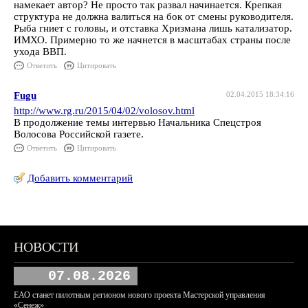
намекает автор? Не просто так развал начинается. Крепкая
структура не должна валиться на бок от смены руководителя.
Рыба гниет с головы, и отставка Хризмана лишь катализатор.
ИМХО. Примерно то же начнется в масштабах страны после
ухода ВВП.
Ответить
Цитировать
Fugu
02.04.2015 18:34:16
http://www.rg.ru/2015/04/02/volosov.html
В продолжение темы интервью Начальника Спецстроя
Волосова Российской газете.
Ответить
Цитировать
Добавить комментарий
НОВОСТИ
07.08.2026
ЕАО станет пилотным регионом нового проекта Мастерской управления
«Сенеж»