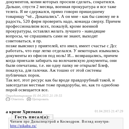
документов, копии которых просили сделать, сократился.
Дальше, спустя 2 месяца, военная прокуратура и все таже
телега. Я не сдержался, прямо говорю пришедшему
товарищу "чё.. Докапались". А он мне - как бы самому не в
радость, 520 фирм проверить надо, команда сверху. Причем
профессионализм всех, пожалуй, кроме военной
прокуратуры, оставлял желать лучшего - наводящие
вопросы, че спрашивать сами не знают, выходят
советоваться, и пр.
позже выяснил у приятелей, кто имел, имеет счастье с Дсс
работать, что еще легко отделался. У некоторых изымались
документы из офисов под ноль! И... возвращались, причем
когда приехали забирать на волочаевскую документы, они
были опечатаны, т.е. ни одну папку не открыли! Блеф,
показуха, для галочки. Аж тошно от этой системы
публичных порок.
Так вот, этот ресурс как бы вроде правдорубный такой, и
завсегдатаи местные тоже правдорубы, но, как то однобоко
порой освещается все.
Отредактировано 01.04.2015 21:19:55
Ответить
Цитировать
а кроме Хризмана
01.04.2015 21:47:29
Гость
Читаем про Дальспецстрой и Космодром. Взгляд изнутри-
http://pikabu.ru/