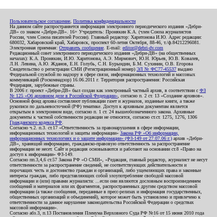
Пользовательское соглашение
,
Политика конфиденциальности
На данном сайте распространяется информация электронного периодического издания «Дебри-
ДВ» со знаком «Дебри-ДВ». 16+ Учредитель: Пронякин К.А. (член Союза журналистов
России, член Союза писателей России). Главный редактор: Харитонова И.Ю. Адрес редакции:
680032, Хабаровский край, Хабаровск, проспект 60-летия Октября, 88-46, т./ф.84212296081.
Электронная приемная:
Отправить сообщение
. E-mail:
editor@debri-dv.com
Редакционный совет электронного периодического издания «Дебри-ДВ» (на общественных
началах): К.А. Пронякин, И.Ю. Харитонова, А.Э. Мирмович, Ю.Н. Юрьев, Ю.В. Ковалев,
Л.Н. Левина, А.Ю. Жданов, Е.Н. Голубь, С.Н. Бурындин, Б.М. Сухинин, О.В. Егорова
Свидетельство о регистрации СМИ (Регистрационный номер)
ЭЛ № ФС77-45537
выдано
Федеральной службой по надзору в сфере связи, информационных технологий и массовых
коммуникаций (Роскомнадзор) 16.06.2011 г. Территория распространения: Российская
Федерация, зарубежные страны.
В 2006 г. проект «Дебри-ДВ» был создан как электронный частный архив, в соответствии с
ФЗ
№ 125 «Об архивном деле в Российской Федерации»
, согласно п. 2 ст. 13 «Создание архивов».
Основной фонд архива составляют публикации газет и журналов, изданные книги, а также
рукописи по дальневосточной (РФ) тематике. Доступ к архивным документам является
открытым в электронном виде, согласно п. 1 ст. 24 вышеобозначенного закона. Архивные
документы к частной собственности редакции не относятся, согласно ст.ст. 1275, 1276, 1306
Гражданского кодекса РФ
.
Согласно ч.2. п.3. ст.17 «Ответственность за правонарушения в сфере информации,
информационных технологий и защиты информации»
Закона РФ «Об информации,
информационных технологиях и о защите информации» (ФЗ-149 от 27.07.06 г.)
архив «Дебри-
ДВ», хранящий информацию, гражданско-правовую ответственность за распространение
информации не несет. Сайт и редакция основываются и работают на основании ст.8 «Право на
доступ к информации» ФЗ-149.
Согласно пп.3,4,6 ст.57 Закона РФ «О СМИ», «Редакция, главный редактор, журналист не несут
ответственности за распространение сведений, не соответствующих действительности и
порочащих честь и достоинство граждан и организаций, либо ущемляющих права и законные
интересы граждан, либо представляющих собой злоупотребление свободой массовой
информации и (или) правами журналиста: ...если они являются дословным воспроизведением
сообщений и материалов или их фрагментов, распространенных другим средством массовой
информации (а также сообщения, переданные в пресс-релизах и информация государственных,
общественных организаций и объединений), которое может быть установлено и привлечено к
ответственности за данное нарушение законодательства Российской Федерации о средствах
массовой информации».
Согласно абз.3, п.13 Постановления Пленума Верховного Суда РФ №16 от 15 июня 2010 года