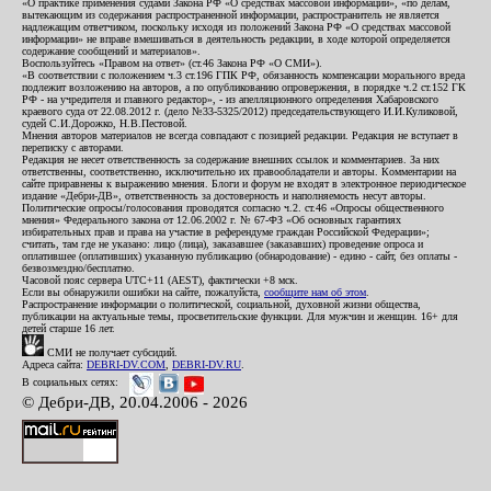
«О практике применения судами Закона РФ «О средствах массовой информации», «по делам,
вытекающим из содержания распространенной информации, распространитель не является
надлежащим ответчиком, поскольку исходя из положений Закона РФ «О средствах массовой
информации» не вправе вмешиваться в деятельность редакции, в ходе которой определяется
содержание сообщений и материалов».
Воспользуйтесь «Правом на ответ» (ст.46 Закона РФ «О СМИ»).
«В соответствии с положением ч.3 ст.196 ГПК РФ, обязанность компенсации морального вреда
подлежит возложению на авторов, а по опубликованию опровержения, в порядке ч.2 ст.152 ГК
РФ - на учредителя и главного редактор», - из апелляционного определения Хабаровского
краевого суда от 22.08.2012 г. (дело №33-5325/2012) председательствующего И.И.Куликовой,
судей С.И.Дорожко, Н.В.Пестовой.
Мнения авторов материалов не всегда совпадают с позицией редакции. Редакция не вступает в
переписку с авторами.
Редакция не несет ответственность за содержание внешних ссылок и комментариев. За них
ответственны, соответственно, исключительно их правообладатели и авторы. Комментарии на
сайте приравнены к выражению мнения. Блоги и форум не входят в электронное периодическое
издание «Дебри-ДВ», ответственность за достоверность и наполняемость несут авторы.
Политические опросы/голосования проводятся согласно ч.2. ст.46 «Опросы общественного
мнения» Федерального закона от 12.06.2002 г. № 67-ФЗ «Об основных гарантиях
избирательных прав и права на участие в референдуме граждан Российской Федерации»;
считать, там где не указано: лицо (лица), заказавшее (заказавших) проведение опроса и
оплатившее (оплативших) указанную публикацию (обнародование) - едино - сайт, без оплаты -
безвозмездно/бесплатно.
Часовой пояс сервера UTC+11 (AEST), фактически +8 мск.
Если вы обнаружили ошибки на сайте, пожалуйста,
сообщите нам об этом
.
Распространение информации о политической, социальной, духовной жизни общества,
публикации на актуальные темы, просветительские функции. Для мужчин и женщин. 16+ для
детей старше 16 лет.
СМИ не получает субсидий.
Адреса сайта:
DEBRI-DV.COM
,
DEBRI-DV.RU
.
В социальных сетях:
© Дебри-ДВ, 20.04.2006 - 2026