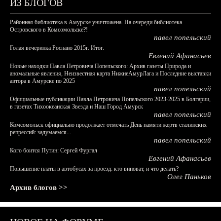
ИЗ БЛОГОВ
Районная библиотека в Амурске уничтожена. На очереди библиотека
Островского в Комсомольске?!
павел попельский
Голая вечеринка Роснано 2015г. Итог.
Евгений Афанасьев
Новые находки Павла Петровича Попельского: Архив газеты Природа и
аномальные явления, Неизвестная карта НижнеАмурЛага и Последние выставки
автора в Амурске по 2025
павел попельский
Официальные публикации Павла Петровича Попельского 2023-2025 в Болгарии,
в газетах Тихоокеанская Звезда и Наш Город Амурск
павел попельский
Комсомольск официально продолжает отмечать День памяти жертв сталинских
репрессий: задумаемся...
павел попельский
Кого боится Путин: Сергей Фургал
Евгений Афанасьев
Повышение платы в автобусах за проезд: кто виноват, и что делать?
Олег Паньков
Архив блогов >>