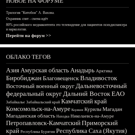
НОВОЕ НА ФОРУМЕ
Трилогия "Китобои" А. Вахова.
Охранник спит - смена идёт
80% российского медиаконтента это телевидение для пациентов психдиспансера
и наркологии.
Перейти на форум >>
ОБЛАКО ТЕГОВ
Азия
Амурская область
Анадырь
Арктика
Биробиджан
Владивосток
Благовещенск
Дальневосточный
Восточный военный округ
федеральный округ
Дальний Восток
ЕАО
Камчатский край
Забайкалье
Забайкальский край
Комсомольск-на-Амуре
Магадан
Курилы
Корякия
Магаданская область
Николаевск-на-Амуре
Находка
Приморский
Петропавловск-Камчатский
край
Республика Саха (Якутия)
Республика Бурятия