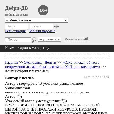
Дебри-ДВ
мобильная версия
Логин
Пароль
Регистрация
/
Забыли пароль?
расширенный
Комментарии к материалу
Главная
>>
Экономика, Деньги
>>
«Сахалинская область
непременно должна была слиться с Хабаровским краем»
>>
Комментарии к материалу
Виктор Киселёв
14.03.2015 22:19:08
Автор утверждает: "В условиях рынка главное -
экономическая
целесообразность в угоду социализации общества
Автор.")))
Уважаемый автор умеет удивлять?)))
В УСЛОВИЯХ РЫНКА ГЛАВНОЕ - ПРИБЫЛЬ ЛЮБОЙ
ЦЕНОЙ! ЗА СЧЁТ ПРОДАЖИ РЕСУРСОВ, ПРОДАЖИ
ИНТЕРЕСОВ НАРОДА, ЗА СЧЁТ ПРОДАЖИ ЭКОНОМИКИ