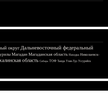
Дальневосточный федеральный
ный округ
Магадан
Магаданская область
урилы
Николаевск-
Находка
халинская область
ТОФ
Тында
Улан-Удэ
Уссурийск
Сибирь