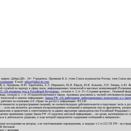
о знаком «Дебри-ДВ». 16+ Учредитель: Пронякин К.А. (член Союза журналистов России, член Союза писа
 сообщение
. E-mail:
editor@debri-dv.com
): К.А. Пронякин, И.Ю. Харитонова, А.Э. Мирмович, Ю.Н. Юрьев, Ю.В. Ковалев, Л.Н. Левина, А.Ю. Ж
 службой по надзору в сфере связи, информационных технологий и массовых коммуникаций (Роскомнадзо
5 «Об архивном деле в Российской Федерации»
, согласно п. 2 ст. 13 «Создание архивов». Основной фон
е, согласно п. 1 ст. 24 вышеобозначенного закона. Архивные документы к частной собственности редакци
ых технологий и защиты информации»
Закона РФ «Об информации, информационных технологиях и о защите
и работают на основании ст.8 «Право на доступ к информации» ФЗ-149.
етственности за распространение сведений, не соответствующих действительности и порочащих честь и д
 ...если они являются дословным воспроизведением сообщений и материалов или их фрагментов, распро
новлено и привлечено к ответственности за данное нарушение законодательства Российской Федерации о
актике применения судами Закона РФ «О средствах массовой информации», «по делам, вытекающим из со
ся в деятельность редакции, в ходе которой определяется содержание сообщений и материалов».
жит возложению на авторов, а по опубликованию опровержения, в порядке ч.2 ст.152 ГК РФ - на учредит
.В.Пестовой.
ску с авторами.