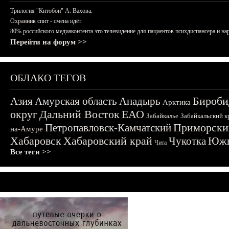
Трилогия "Китобои" А. Вахова.
Охранник спит - смена идёт
80% российского медиаконтента это телевидение для пациентов психдиспансера и на
Перейти на форум >>
ОБЛАКО ТЕГОВ
Бироби
Азия
Амурская область
Анадырь
Арктика
округ
Дальний Восток
ЕАО
Забайкалье
Забайкальский к
Приморски
Петропавловск-Камчатский
на-Амуре
Хабаровск
Хабаровский край
Чукотка
Южн
Чита
Все теги >>