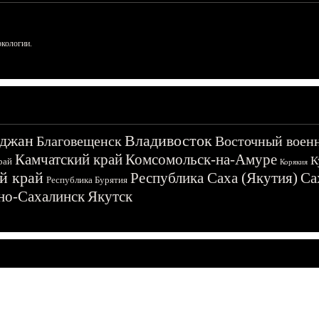
ркологии.
джан
Владивосток
Благовещенск
Восточный воен
Камчатский край
Комсомольск-на-Амуре
К
рай
Корякия
й край
Республика Саха (Якутия)
Са
Республика Бурятия
о-Сахалинск
Якутск