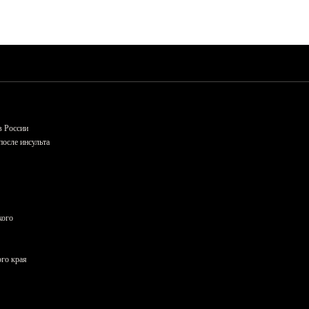
в России
осле инсульта
кого
ого края