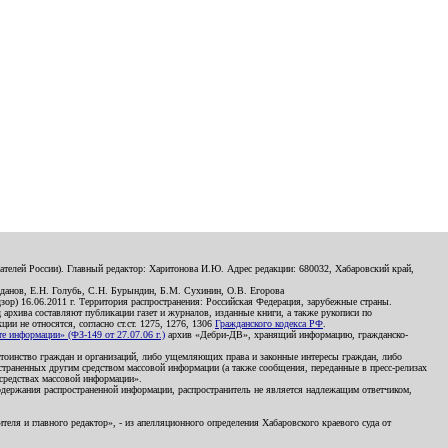
телей России). Главный редактор: Харитонова И.Ю. Адрес редакции: 680032, Хабаровский край,
данов, Е.Н. Голубь, С.Н. Бурындин, Б.М. Сухинин, О.В. Егорова
р) 16.06.2011 г. Территория распространения: Российская Федерация, зарубежные страны.
д архива составляют публикации газет и журналов, изданные книги, а также рукописи по
и не относятся, согласно ст.ст. 1275, 1276, 1306
Гражданского кодекса РФ
.
 информации» (ФЗ-149 от 27.07.06 г.)
архив «Дебри-ДВ», хранящий информацию, гражданско-
остоинство граждан и организаций, либо ущемляющих права и законные интересы граждан, либо
страненных другим средством массовой информации (а также сообщения, переданные в пресс-релизах
 средствах массовой информации».
держания распространенной информации, распространитель не является надлежащим ответчиком,
еля и главного редактор», - из апелляционного определения Хабаровского краевого суда от