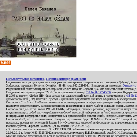
Пользовательское соглашение
,
Политика конфиденциальности
На данном сайте распространяется информация электронного периодического издания «Дебри-ДВ» с
Хабаровск, проспект 60-летия Октября, 88-46, т./ф.84212296081. Электронная приемная:
Отправить
Редакционный совет электронного периодического издания «Дебри-ДВ» (на общественных началах
Свидетельство о регистрации СМИ (Регистрационный номер)
ЭЛ № ФС77-45537
выдано Федеральной
В 2006 г. проект «Дебри-ДВ» был создан как электронный частный архив, в соответствии с
ФЗ № 12
дальневосточной (РФ) тематике. Доступ к архивным документам является открытым в электронном вид
Согласно ч.2. п.3. ст.17 «Ответственность за правонарушения в сфере информации, информационн
правовую ответственность за распространение информации не несет. Сайт и редакция основываются 
Согласно пп.3,4,6 ст.57 Закона РФ «О СМИ», «Редакция, главный редактор, журналист не несут отв
представляющих собой злоупотребление свободой массовой информации и (или) правами журналиста:
и информация государственных, общественных организаций и объединений), которое может быть уста
Согласно абз.3, п.13 Постановления Пленума Верховного Суда РФ №16 от 15 июня 2010 года «О пр
поскольку исходя из положений Закона РФ «О средствах массовой информации» не вправе вмешивать
Воспользуйтесь «Правом на ответ» (ст.46 Закона РФ «О СМИ»).
«В соответствии с положением ч.3 ст.196 ГПК РФ, обязанность компенсации морального вреда подле
22.08.2012 г. (дело №33-5325/2012) председательствующего И.И.Куликовой, судей С.И.Дорожко, Н
Мнения авторов материалов не всегда совпадают с позицией редакции. Редакция не вступает в перепи