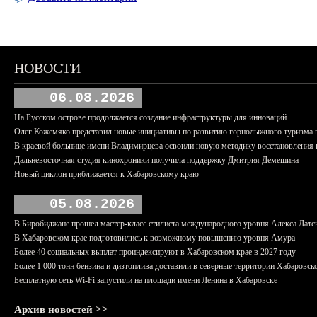
НОВОСТИ
06.08.2026
На Русском острове продолжается создание инфраструктуры для инноваций
Олег Кожемяко представил новые инициативы по развитию горнолыжного туризма 
В краевой больнице имени Владимирцева освоили новую методику восстановления п
Дальневосточная студия кинохроники получила поддержку Дмитрия Демешина
Новый циклон приближается к Хабаровскому краю
05.08.2026
В Биробиджане прошел мастер-класс стилиста международного уровня Алекса Датс
В Хабаровском крае подготовились к возможному повышению уровня Амура
Более 40 социальных выплат проиндексируют в Хабаровском крае в 2027 году
Более 1 000 тонн бензина и дизтоплива доставили в северные территории Хабаровск
Бесплатную сеть Wi-Fi запустили на площади имени Ленина в Хабаровске
Архив новостей >>