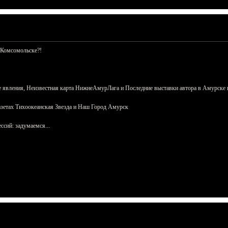
 Комсомольске?!
 явления, Неизвестная карта НижнеАмурЛага и Последние выставки автора в Амурске 
азетах Тихоокеанская Звезда и Наш Город Амурск
сий: задумаемся...