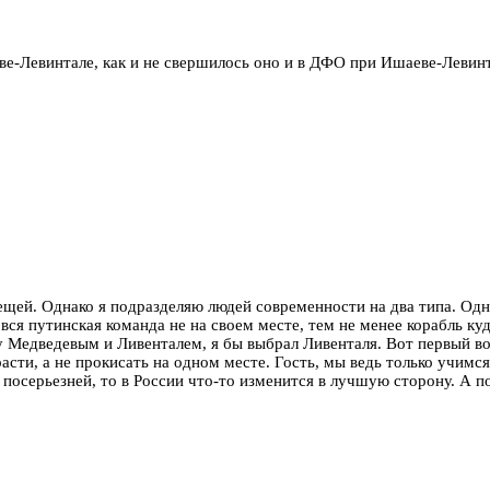
ве-Левинтале, как и не свершилось оно и в ДФО при Ишаеве-Левинтал
ещей. Однако я подразделяю людей современности на два типа. Одни 
к вся путинская команда не на своем месте, тем не менее корабль ку
Медведевым и Ливенталем, я бы выбрал Ливенталя. Вот первый вооб
асти, а не прокисать на одном месте. Гость, мы ведь только учимс
посерьезней, то в России что-то изменится в лучшую сторону. А пок