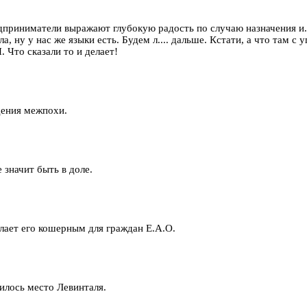
дприниматели выражают глубокую радость по случаю назначения и.о
а, ну у нас же языки есть. Будем л.... дальше. Кстати, а что там
 Что сказали то и делает!
дения межпохи.
 значит быть в доле.
лает его кошерным для граждан Е.А.О.
илось место Левинталя.