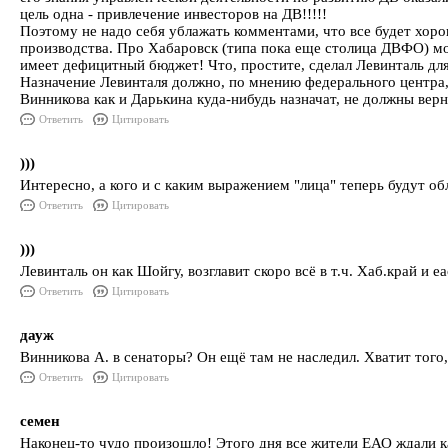
цель одна - привлечение инвесторов на ДВ!!!!!
Поэтому не надо себя ублажать комментами, что все будет хоро
производства. Про Хабаровск (типа пока еще столица ДВФО) мож
имеет дефицитный бюджет! Что, простите, сделал Левинталь дл
Назначение Левинталя должно, по мнению федерального центра,
Винникова как и Дарькина куда-нибудь назначат, не должны верн
Ответить
Цитировать
)))
Интересно, а кого и с каким выражением "лица" теперь будут 
Ответить
Цитировать
)))
Левинталь он как Шойгу, возглавит скоро всё в т.ч. Хаб.край и еа
Ответить
Цитировать
дауж
Винникова А. в сенаторы? Он ещё там не наследил. Хватит того,
Ответить
Цитировать
семен
Наконец-то чудо произошло! Этого дня все жители ЕАО ждали к