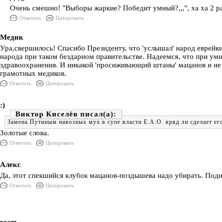
Очень смешно! "Выборы жаркие? Победит умный?,,,", ха ха 2 ра
Ответить
Цитировать
Медик
Ура,свершилось! Спасибо Президенту, что 'услышал' народ еврейк
народа при таком бездарном правительстве. Надеемся, что при умн
здравоохранения. И никакой 'просиживающий штаны' мацанов и не
грамотных медиков.
Ответить
Цитировать
:)
Виктор Киселёв
Замена Путиным навозных мух в супе власти Е.А.О. вряд ли сделает е
Золотые слова.
Ответить
Цитировать
Алекс
Да, этот спекшийся клубок мацанов-поздышева надо убирать. Подн
Ответить
Цитировать