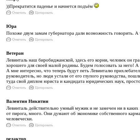
))Прекратится паденье и начнется подъём
Ответить
Цитировать
Юра
Похоже двум замам губернатора дали возможность говорить. А т
Ответить
Цитировать
Ветеран
Левинталь наш биробиджанской, здесь его корни, человек он гр
хорошего для своей малой родины. Будем голосовать за него! А 
А мне интересно, что теперь будут петь Левинталю прихлебател
руководитель, но люди устали от его глупого руководства, пошл
туда свой диплом юриста и кандидата юридических наук, просто 
Ответить
Цитировать
Валентин Никитин
Левинталь действительно умный мужик и не замечен ни в каких
от пирога, много. Они думают об экономике собственного карман
человечески.
Ответить
Цитировать
редактор