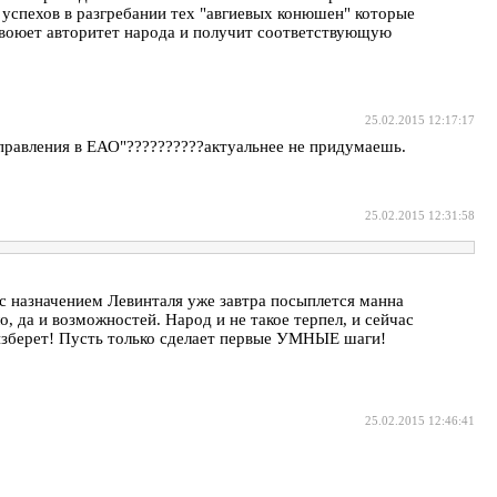
 успехов в разгребании тех "авгиевых конюшен" которые
завоюет авторитет народа и получит соответствующую
25.02.2015 12:17:17
правления в ЕАО"??????????актуальнее не придумаешь.
25.02.2015 12:31:58
с назначением Левинталя уже завтра посыплется манна
ло, да и возможностей. Народ и не такое терпел, и сейчас
 изберет! Пусть только сделает первые УМНЫЕ шаги!
25.02.2015 12:46:41