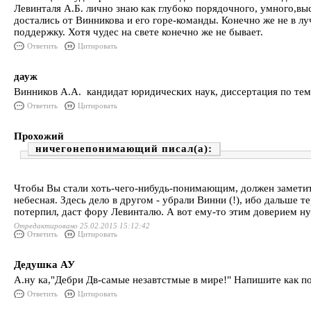
Левинталя А.Б. лично знаю как глубоко порядочного, умного,в
достались от Винникова и его горе-команды. Конечно же не в л
поддержку. Хотя чудес на свете конечно же не бывает.
Ответить
Цитировать
дауж
Винников А.А. кандидат юридических наук, диссертация по те
Ответить
Цитировать
Прохожий
ничегонепонимающий
Чтобы Вы стали хоть-чего-нибудь-понимающим, должен заметить
небесная. Здесь дело в другом - убрали Винни (!), ибо дальше те
потерпил, даст фору Левинталю. А вот ему-то этим доверием ну
Отредактировано 25.02.2015 15:12:42
Ответить
Цитировать
Дедушка АУ
А.ну ка,"Дебри Дв-самые незавтстмые в мире!" Напишите как п
Ответить
Цитировать