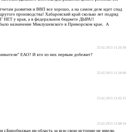
тчетам развития и ВВП все хорошо, а на самом деле идет спад
другого производства! Хабаровский край сколько лет подряд
ЕГ НЕТ у края, а в федеральном бюджете ДЫРА!!
я было назначение Миклушевского в Приморском крае. А
25.02.2015 11:20:58
иниматели" ЕАО? И кто из них первым добежит?
25.02.2015 11:26:00
25.02.2015 12:02:15
25.02.2015 12:08:54
и г.Биробиджан ни область за всю свою историю не имели.