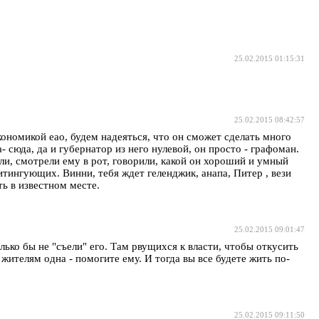
25.02.2015 01:15:31
25.02.2015 08:42:57
ономикой еао, будем надеяться, что он сможет сделать много
 сюда, да и губернатор из него нулевой, он просто - графоман.
ли, смотрели ему в рот, говорили, какой он хороший и умный
итингующих. Винни, тебя ждет геленджик, анапа, Питер , вези
ь в известном месте.
25.02.2015 09:01:47
ко бы не "съели" его. Там рвущихся к власти, чтобы откусить
жителям одна - помогите ему. И тогда вы все будете жить по-
25.02.2015 09:11:50