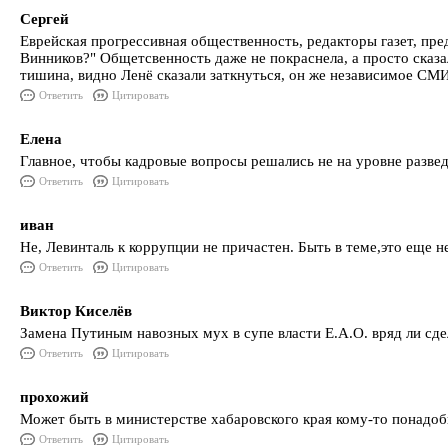
Сергей
Еврейская прогрессивная общественность, редакторы газет, пре
Винников?" Общетсвенность даже не покраснела, а просто сказал
тишина, видно Ленё сказали заткнуться, он же независимое СМИ.
Ответить
Цитировать
Елена
Главное, чтобы кадровые вопросы решались не на уровне разве
Ответить
Цитировать
иван
Не, Левинталь к коррупции не причастен. Быть в теме,это еще не
Ответить
Цитировать
Виктор Киселёв
Замена Путиным навозных мух в супе власти Е.А.О. вряд ли сде
Ответить
Цитировать
прохожий
Может быть в министерстве хабаровского края кому-то понадоб
Ответить
Цитировать