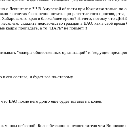
шо с Левинталем!!!! В Амурской области при Кожемяко только по о
но в отчетах бесконечно читать про развитие того производства, 
я Хабаровского края в ближайшее время? Ничего, потому что ДЕН
 несколько сгладить недовольство граждан в ЕАО. как в своё врем
ые кадры пропадать, а то "ЦАРЬ" не поймет!!!
облизывать "лидеры общественных организаций" и "ведущие предпр
о в его составе, и будет всё по-старому.
 что ЕАО после него долго ещё будет вставать с колен.
ак манны небесной. Более бездарного руководителя чем Винников н