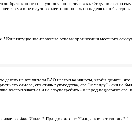
ысокообразованного и эрудированного человека. От души желаю ему
учшее время и не в лучшее место он попал, но надеюсь он быстро 
ме " Конституционно-правовые основы организации местного самоу
: далеко не все жители ЕАО настолько идиоты, чтобы думать, что 
рпеть его самого, его стиль руководства, его "команду" - сил не бы
жно воспользлваться и не злоупотребить - и народ поддержит его,
оживает сейчас Ишаев? Правду сможете?"иль, а в ответ тишина? "