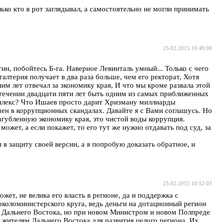
ько кто в рот заглядывал, а самостоятельно не могли принимать
25.02.2015 10:49:00
н, побойтесь Б-га. Наверное Левинталь умный... Только с чего
алтерия получает в два раза больше, чем его ректорат, Хотя
им лет отвечал за зкономику края, И что мы кроме развала этой
в течении двадцати пяти лет быть одним из самых приближенных
омплекс? Что Ишаев просто дарит Хризману миллиарды
чен в коррупционных скандалах. Давайте я с Вами соглашусь. Но
агубленную экономику края, это чистой воды коррупция.
может, а если покажет, то его тут же нужно отдавать под суд, за
в защиту своей версии, а я попробую доказать обратное, и
25.02.2015 10:52:03
ет, не велика его власть в регионе, да и поддержка с
 околоминистерского круга, ведь деньги на дотационный регион
ия Дальнего Востока, но при новом Министром и новом Полпреде
 жителям Дальнего Востока для развития целого региона. Их