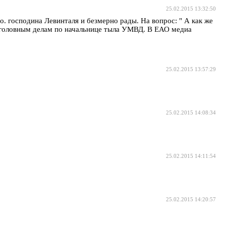
25.02.2015 13:32:50
. господина Левинталя и безмерно рады. На вопрос: " А как же
 с уголовным делам по начальнице тыла УМВД. В ЕАО медиа
25.02.2015 13:57:29
25.02.2015 14:08:34
25.02.2015 14:11:54
25.02.2015 14:20:57