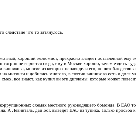
о следствие что то затянулось.
амотный, хороший экономист, прекрасно владеет оставленной ему эк
штогрин не вернется сюда, ему в Москве хорошо, зачем ездить туда-
и винникова, многие из которых ненавидели его, но лизоблюдствова
и на митинги и добились многого, в снятии винникова есть и доля м
смех, все знают, как купил он эти дипломы, которые может повесит
 коррупционных схемах местного руководящего бомонда. В ЕАО толь
а. А Левинталь, дай Бог, выведет ЕАО из тупика. Только просьба к 