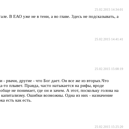
25.02.2015 14:34:01
е. В ЕАО уже не в тени, а во главе. Здесь не подсказывать, а
25.02.2015 14:41:41
25.02.2015 15:08:19
- рвачи, другие - что Бог дает. Он все же из вторых.Что
да-то плывет. Правда, часто натыкается на рифы, вроде
ще не понимает, где он и зачем. А этот, поскольку голова на
я капитализму. Ошибки возможны. Одна из них - назначение
а есть как есть.
25.02.2015 15:25:20