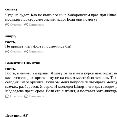
семену
Чуда не будет. Как не было его ни в Хабаровском крае при Ишае
проявлять докторские знания надо. Если они помогут.
Ответить
Цитировать
simply
гость
,
Не примет игру))Хоть посмеялись бы)
Ответить
Цитировать
Валентин Никитин
гость
,
Гость, в чем-то вы правы. Я могу быть и не в курсе некоторых в
касается его ректорства - ну не на своем месте был человек. Та
сегодняшнего кризиса. Если бы меня попросили выбирать между 
плечах, разберется. Я верю. И молодец Шпорт, что дает людям р
Медведева премьером. Если его выгонят, а поставят кого-нибудь 
Ответить
Цитировать
Дедушка АУ