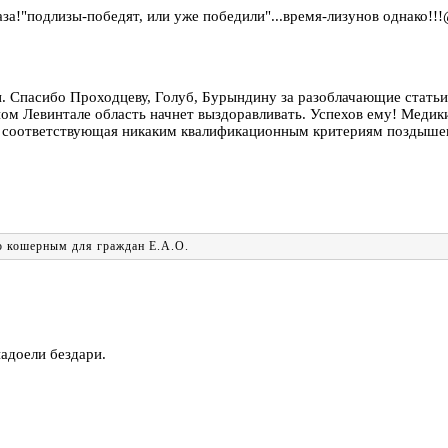
за!"подлизы-победят, или уже победили"...время-лизунов однако!!
и. Спасибо Проходцеву, Голуб, Бурындину за разоблачающие статьи
ом Левинтале область начнет выздоравливать. Успехов ему! Медики
 соответствующая никаким квалификационным критериям поздышева
го кошерным для граждан Е.А.О.
адоели бездари.