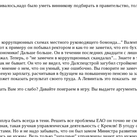
валось,надо было уметь винникову подбирать в правительство, тол
 коррупционных схемах местного руководящего бомонда..." Валенти
т к примеру он побывал ректором и как-то не заметил, что его бухг
кономики! Дальше больше. Он в течении последних двадцати с лишн
ал. Теперь, о "не замечен в коррупционных скандалах"... Знаете 
Так не бывает. Он что не видел, что Далспецстрой загубил стройк
 мнение о нем, что он умный, уже ошибочно. Вы говорите не заме
ышеную зарплату, расчитывая в будущем на повышенную пенсию за з
ожет показать результат своего труда. А Левинталь это показать не 
ь Вам это слабо? Давайте поиграем в игру. Вы выдаете аргументы 
луа быть всегда в тени. Решить все проблемы ЕАО он точно не смож
нная, такая ручная управленческая деятельность с Кремля! В угоду
истами. Но и не надо забывать, что он был замом Министра развит
ись не нужны. Ведь только "западные" управленцы знают что нужно