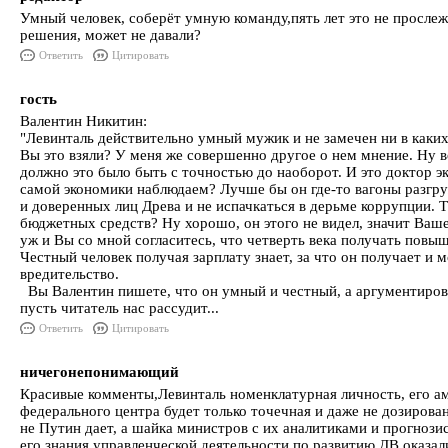
Умный человек, соберёт умную команду,пять лет это не прослежи
решения, может не давали?
Ответить
Цитировать
гость
Валентин Никитин:
"Левинталь действительно умный мужик и не замечен ни в каких
Вы это взяли? У меня же совершенно другое о нем мнение. Ну во
должно это было быть с точностью до наоборот. И это доктор э
самой экономики наблюдаем? Лучше бы он где-то вагоны разгруж
и доверенных лиц Древа и не испачкаться в дерьме коррупции. 
бюджетных средств? Ну хорошо, он этого не видел, значит Ваше
уж и Вы со мной согласитесь, что четверть века получать пов
Честный человек получая зарплату знает, за что он получает и м
вредительство.
Вы Валентин пишете, что он умный и честный, а аргументироват
пусть читатель нас рассудит...
Ответить
Цитировать
ничегонепонимающий
Красивые комменты,Левинталь номенклатурная личность, его амп
федерального центра будет только точечная и даже не дозирова
не Путин дает, а шайка министров с их аналитиками и прогноз
его знания управленческой деятельности по развитию ДВ оказал