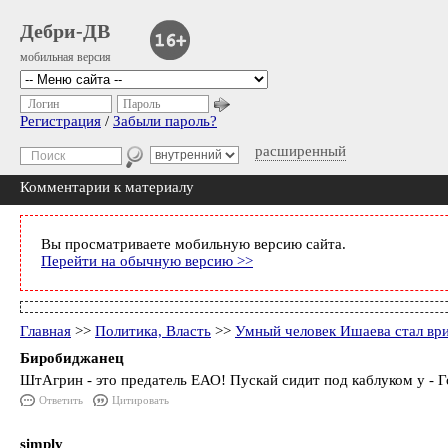
Дебри-ДВ
мобильная версия
Логин
Пароль
Регистрация
/
Забыли пароль?
расширенный
Комментарии к материалу
Вы просматриваете мобильную версию сайта.
Перейти на обычную версию >>
Главная
>>
Политика, Власть
>>
Умный человек Ишаева стал вр
Биробиджанец
ШтАгрин - это предатель ЕАО! Пускай сидит под каблуком у - 
Ответить
Цитировать
simply