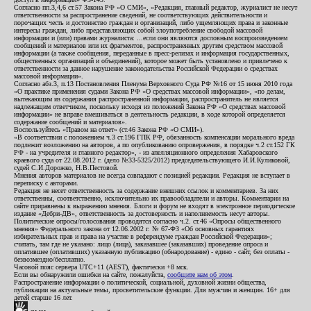
Согласно пп.3,4,6 ст.57 Закона РФ «О СМИ», «Редакция, главный редактор, журналист не несут
ответственности за распространение сведений, не соответствующих действительности и
порочащих честь и достоинство граждан и организаций, либо ущемляющих права и законные
интересы граждан, либо представляющих собой злоупотребление свободой массовой
информации и (или) правами журналиста: ...если они являются дословным воспроизведением
сообщений и материалов или их фрагментов, распространенных другим средством массовой
информации (а также сообщения, переданные в пресс-релизах и информация государственных,
общественных организаций и объединений), которое может быть установлено и привлечено к
ответственности за данное нарушение законодательства Российской Федерации о средствах
массовой информации».
Согласно абз.3, п.13 Постановления Пленума Верховного Суда РФ №16 от 15 июня 2010 года
«О практике применения судами Закона РФ «О средствах массовой информации», «по делам,
вытекающим из содержания распространенной информации, распространитель не является
надлежащим ответчиком, поскольку исходя из положений Закона РФ «О средствах массовой
информации» не вправе вмешиваться в деятельность редакции, в ходе которой определяется
содержание сообщений и материалов».
Воспользуйтесь «Правом на ответ» (ст.46 Закона РФ «О СМИ»).
«В соответствии с положением ч.3 ст.196 ГПК РФ, обязанность компенсации морального вреда
подлежит возложению на авторов, а по опубликованию опровержения, в порядке ч.2 ст.152 ГК
РФ - на учредителя и главного редактор», - из апелляционного определения Хабаровского
краевого суда от 22.08.2012 г. (дело №33-5325/2012) председательствующего И.И.Куликовой,
судей С.И.Дорожко, Н.В.Пестовой.
Мнения авторов материалов не всегда совпадают с позицией редакции. Редакция не вступает в
переписку с авторами.
Редакция не несет ответственность за содержание внешних ссылок и комментариев. За них
ответственны, соответственно, исключительно их правообладатели и авторы. Комментарии на
сайте приравнены к выражению мнения. Блоги и форум не входят в электронное периодическое
издание «Дебри-ДВ», ответственность за достоверность и наполняемость несут авторы.
Политические опросы/голосования проводятся согласно ч.2. ст.46 «Опросы общественного
мнения» Федерального закона от 12.06.2002 г. № 67-ФЗ «Об основных гарантиях
избирательных прав и права на участие в референдуме граждан Российской Федерации»;
считать, там где не указано: лицо (лица), заказавшее (заказавших) проведение опроса и
оплатившее (оплативших) указанную публикацию (обнародование) - едино - сайт, без оплаты -
безвозмездно/бесплатно.
Часовой пояс сервера UTC+11 (AEST), фактически +8 мск.
Если вы обнаружили ошибки на сайте, пожалуйста,
сообщите нам об этом
.
Распространение информации о политической, социальной, духовной жизни общества,
публикации на актуальные темы, просветительские функции. Для мужчин и женщин. 16+ для
детей старше 16 лет.