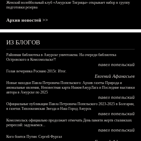
Женский волейбольный клуб «Амурские Тигрицы» открывает набор в группу
подготовки резерва
Архив новостей >>
ИЗ БЛОГОВ
Районная библиотека в Амурске уничтожена. На очереди библиотека
Островского в Комсомольске?!
павел попельский
Голая вечеринка Роснано 2015г. Итог.
Евгений Афанасьев
Новые находки Павла Петровича Попельского: Архив газеты Природа и
аномальные явления, Неизвестная карта НижнеАмурЛага и Последние выставки
автора в Амурске по 2025
павел попельский
Официальные публикации Павла Петровича Попельского 2023-2025 в Болгарии,
в газетах Тихоокеанская Звезда и Наш Город Амурск
павел попельский
Комсомольск официально продолжает отмечать День памяти жертв сталинских
репрессий: задумаемся...
павел попельский
Кого боится Путин: Сергей Фургал