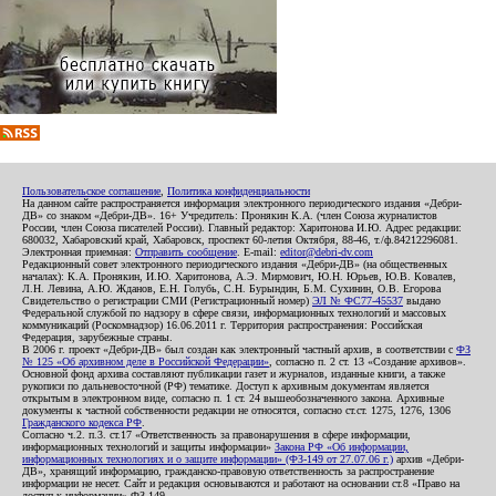
Пользовательское соглашение
,
Политика конфиденциальности
На данном сайте распространяется информация электронного периодического издания «Дебри-
ДВ» со знаком «Дебри-ДВ». 16+ Учредитель: Пронякин К.А. (член Союза журналистов
России, член Союза писателей России). Главный редактор: Харитонова И.Ю. Адрес редакции:
680032, Хабаровский край, Хабаровск, проспект 60-летия Октября, 88-46, т./ф.84212296081.
Электронная приемная:
Отправить сообщение
. E-mail:
editor@debri-dv.com
Редакционный совет электронного периодического издания «Дебри-ДВ» (на общественных
началах): К.А. Пронякин, И.Ю. Харитонова, А.Э. Мирмович, Ю.Н. Юрьев, Ю.В. Ковалев,
Л.Н. Левина, А.Ю. Жданов, Е.Н. Голубь, С.Н. Бурындин, Б.М. Сухинин, О.В. Егорова
Свидетельство о регистрации СМИ (Регистрационный номер)
ЭЛ № ФС77-45537
выдано
Федеральной службой по надзору в сфере связи, информационных технологий и массовых
коммуникаций (Роскомнадзор) 16.06.2011 г. Территория распространения: Российская
Федерация, зарубежные страны.
В 2006 г. проект «Дебри-ДВ» был создан как электронный частный архив, в соответствии с
ФЗ
№ 125 «Об архивном деле в Российской Федерации»
, согласно п. 2 ст. 13 «Создание архивов».
Основной фонд архива составляют публикации газет и журналов, изданные книги, а также
рукописи по дальневосточной (РФ) тематике. Доступ к архивным документам является
открытым в электронном виде, согласно п. 1 ст. 24 вышеобозначенного закона. Архивные
документы к частной собственности редакции не относятся, согласно ст.ст. 1275, 1276, 1306
Гражданского кодекса РФ
.
Согласно ч.2. п.3. ст.17 «Ответственность за правонарушения в сфере информации,
информационных технологий и защиты информации»
Закона РФ «Об информации,
информационных технологиях и о защите информации» (ФЗ-149 от 27.07.06 г.)
архив «Дебри-
ДВ», хранящий информацию, гражданско-правовую ответственность за распространение
информации не несет. Сайт и редакция основываются и работают на основании ст.8 «Право на
доступ к информации» ФЗ-149.