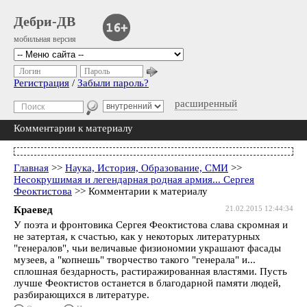
Дебри-ДВ
мобильная версия
Логин
Пароль
Регистрация
/
Забыли пароль?
расширенный
Комментарии к материалу
Главная
>>
Наука, История, Образование, СМИ
>>
Несокрушимая и легендарная родная армия... Сергея
Феоктистова
>> Комментарии к материалу
Краевед
21.02.2015 12:44:34
У поэта и фронтовика Сергея Феоктистова слава скромная и
не затертая, к счастью, как у некоторых литературных
"генералов", чьи величавые физиономии украшают фасады
музеев, а "копнешь" творчество такого "генерала" и...
сплошная бездарность, растиражированная властями. Пусть
лучше Феоктистов останется в благодарной памяти людей,
разбирающихся в литературе.