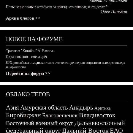
Евгений Афанасьев
Повышение платы в автобусах за проезд: кто виноват, и что делать?
Олег Паньков
Архив блогов >>
НОВОЕ НА ФОРУМЕ
Трилогия "Китобои" А. Вахова.
Охранник спит - смена идёт
80% российского медиаконтента это телевидение для пациентов психдиспансера
и наркологии.
Перейти на форум >>
ОБЛАКО ТЕГОВ
Азия
Амурская область
Анадырь
Арктика
Биробиджан
Владивосток
Благовещенск
Дальневосточный
Восточный военный округ
федеральный округ
Дальний Восток
ЕАО