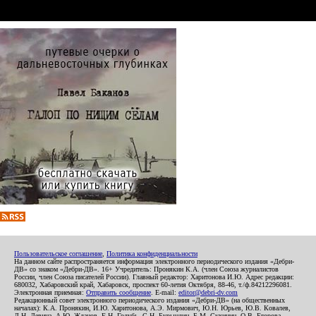
Пользовательское соглашение
,
Политика конфиденциальности
На данном сайте распространяется информация электронного периодического издания «Дебри-
ДВ» со знаком «Дебри-ДВ». 16+ Учредитель: Пронякин К.А. (член Союза журналистов
России, член Союза писателей России). Главный редактор: Харитонова И.Ю. Адрес редакции:
680032, Хабаровский край, Хабаровск, проспект 60-летия Октября, 88-46, т./ф.84212296081.
Электронная приемная:
Отправить сообщение
. E-mail:
editor@debri-dv.com
Редакционный совет электронного периодического издания «Дебри-ДВ» (на общественных
началах): К.А. Пронякин, И.Ю. Харитонова, А.Э. Мирмович, Ю.Н. Юрьев, Ю.В. Ковалев,
Л.Н. Левина, А.Ю. Жданов, Е.Н. Голубь, С.Н. Бурындин, Б.М. Сухинин, О.В. Егорова