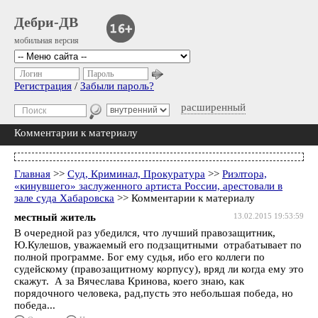
Дебри-ДВ
мобильная версия
Логин
Пароль
Регистрация
/
Забыли пароль?
расширенный
Комментарии к материалу
Главная
>>
Суд, Криминал, Прокуратура
>>
Риэлтора,
«кинувшего» заслуженного артиста России, арестовали в
зале суда Хабаровска
>> Комментарии к материалу
местный житель
13.02.2015 19:53:59
В очередной раз убедился, что лучший правозащитник,
Ю.Кулешов, уважаемый его подзащитными отрабатывает по
полной программе. Бог ему судья, ибо его коллеги по
судейскому (правозащитному корпусу), вряд ли когда ему это
скажут. А за Вячеслава Кринова, коего знаю, как
порядочного человека, рад,пусть это небольшая победа, но
победа...