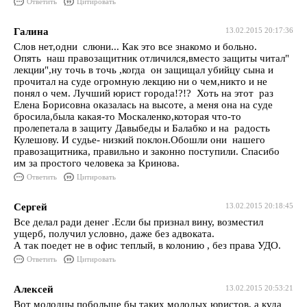
Ответить
Цитировать
Галина
13.02.2015 20:17:36
Слов нет,одни слюни... Как это все знакомо и больно.
Опять наш правозащитник отличился,вместо защиты читал"
лекции",ну точь в точь ,когда он защищал убийцу сына и
прочитал на суде огромную лекцию ни о чем,никто и не
понял о чем. Лучший юрист города!?!? Хоть на этот раз
Елена Борисовна оказалась на высоте, а меня она на суде
бросила,была какая-то Москаленко,которая что-то
пролепетала в защиту Давыбеды и Балабко и на радость
Кулешову. И судье- низкий поклон.Обошли они нашего
правозащитника, правильно и законно поступили. Спасибо
им за простого человека за Кринова.
Ответить
Цитировать
Сергей
13.02.2015 20:18:45
Все делал ради денег .Если бы признал вину, возместил
ущерб, получил условно, даже без адвоката.
А так поедет не в офис теплый, в колонию , без права УДО.
Ответить
Цитировать
Алексей
13.02.2015 20:53:21
Вот молодцы побольше бы таких молодых юристов, а куда