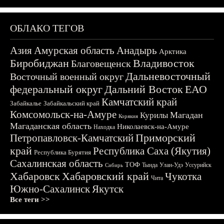
ОБЛАКО ТЕГОВ
Азия
Амурская область
Анадырь
Арктика
Биробиджан
Владивосток
Благовещенск
Дальневосточный
Восточный военный округ
федеральный округ
Дальний Восток
ЕАО
Камчатский край
Забайкалье
Забайкальский край
Комсомольск-на-Амуре
Магадан
Курилы
Корякия
Магаданская область
Николаевск-на-Амуре
Находка
Приморский
Петропавловск-Камчатский
край
Республика Саха (Якутия)
Республика Бурятия
Сахалинская область
ТОФ
Тында
Улан-Удэ
Уссурийск
Сибирь
Хабаровск
Хабаровский край
Чукотка
Чита
Южно-Сахалинск
Якутск
Все теги >>