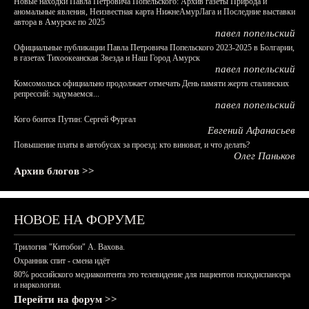
Новые находки Павла Петровича Попельского: Архив газеты Природа и
аномальные явления, Неизвестная карта НижнеАмурЛага и Последние выставки
автора в Амурске по 2025
павел попельский
Официальные публикации Павла Петровича Попельского 2023-2025 в Болгарии,
в газетах Тихоокеанская Звезда и Наш Город Амурск
павел попельский
Комсомольск официально продолжает отмечать День памяти жертв сталинских
репрессий: задумаемся...
павел попельский
Кого боится Путин: Сергей Фургал
Евгений Афанасьев
Повышение платы в автобусах за проезд: кто виноват, и что делать?
Олег Паньков
Архив блогов >>
НОВОЕ НА ФОРУМЕ
Трилогия "Китобои" А. Вахова.
Охранник спит - смена идёт
80% российского медиаконтента это телевидение для пациентов психдиспансера
и наркологии.
Перейти на форум >>