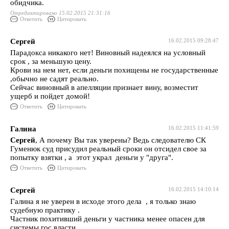
обидчика.
Отредактировано 15.02.2015 21:31:16
Ответить
Цитировать
Сергей
16.02.2015 09:28:47
Парадокса никакого нет! Виновный надеялся на условный
срок , за меньшую цену.
Крови на нем нет, если деньги похищены не государственные
,обычно не садят реально.
Сейчас виновный в апелляции признает вину, возместит
ущерб и пойдет домой!
Ответить
Цитировать
Галина
16.02.2015 11:41:59
Сергей
, А почему Вы так уверены? Ведь следователю СК
Гуменюк суд присудил реальный сроки он отсидел свое за
попытку взятки , а этот украл деньги у "друга".
Ответить
Цитировать
Сергей
16.02.2015 14:10:14
Галина я не уверен в исходе этого дела , я только знаю
судебную практику .
Частник похитивший деньги у частника менее опасен для
системы гос.власти