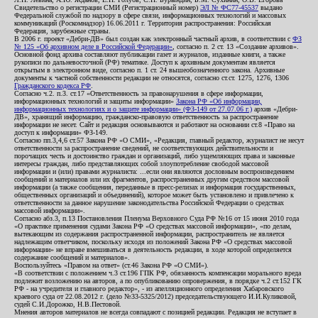
Свидетельство о регистрации СМИ (Регистрационный номер)
ЭЛ № ФС77-45537
выдано
Федеральной службой по надзору в сфере связи, информационных технологий и массовых
коммуникаций (Роскомнадзор) 16.06.2011 г. Территория распространения: Российская
Федерация, зарубежные страны.
В 2006 г. проект «Дебри-ДВ» был создан как электронный частный архив, в соответствии с
ФЗ
№ 125 «Об архивном деле в Российской Федерации»
, согласно п. 2 ст. 13 «Создание архивов».
Основной фонд архива составляют публикации газет и журналов, изданные книги, а также
рукописи по дальневосточной (РФ) тематике. Доступ к архивным документам является
открытым в электронном виде, согласно п. 1 ст. 24 вышеобозначенного закона. Архивные
документы к частной собственности редакции не относятся, согласно ст.ст. 1275, 1276, 1306
Гражданского кодекса РФ
.
Согласно ч.2. п.3. ст.17 «Ответственность за правонарушения в сфере информации,
информационных технологий и защиты информации»
Закона РФ «Об информации,
информационных технологиях и о защите информации» (ФЗ-149 от 27.07.06 г.)
архив «Дебри-
ДВ», хранящий информацию, гражданско-правовую ответственность за распространение
информации не несет. Сайт и редакция основываются и работают на основании ст.8 «Право на
доступ к информации» ФЗ-149.
Согласно пп.3,4,6 ст.57 Закона РФ «О СМИ», «Редакция, главный редактор, журналист не несут
ответственности за распространение сведений, не соответствующих действительности и
порочащих честь и достоинство граждан и организаций, либо ущемляющих права и законные
интересы граждан, либо представляющих собой злоупотребление свободой массовой
информации и (или) правами журналиста: ...если они являются дословным воспроизведением
сообщений и материалов или их фрагментов, распространенных другим средством массовой
информации (а также сообщения, переданные в пресс-релизах и информация государственных,
общественных организаций и объединений), которое может быть установлено и привлечено к
ответственности за данное нарушение законодательства Российской Федерации о средствах
массовой информации».
Согласно абз.3, п.13 Постановления Пленума Верховного Суда РФ №16 от 15 июня 2010 года
«О практике применения судами Закона РФ «О средствах массовой информации», «по делам,
вытекающим из содержания распространенной информации, распространитель не является
надлежащим ответчиком, поскольку исходя из положений Закона РФ «О средствах массовой
информации» не вправе вмешиваться в деятельность редакции, в ходе которой определяется
содержание сообщений и материалов».
Воспользуйтесь «Правом на ответ» (ст.46 Закона РФ «О СМИ»).
«В соответствии с положением ч.3 ст.196 ГПК РФ, обязанность компенсации морального вреда
подлежит возложению на авторов, а по опубликованию опровержения, в порядке ч.2 ст.152 ГК
РФ - на учредителя и главного редактор», - из апелляционного определения Хабаровского
краевого суда от 22.08.2012 г. (дело №33-5325/2012) председательствующего И.И.Куликовой,
судей С.И.Дорожко, Н.В.Пестовой.
Мнения авторов материалов не всегда совпадают с позицией редакции. Редакция не вступает в