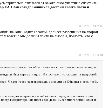
смотрительно отказался от какого-либо участия в спектакле-
ор ЕАО Александр Винников достоин своего поста и
05.02.2015 10:31:08
опять на коне, ходит Гоголем, добился разрешения на второй
дет у власти? Мы должны пойти на выборы, показать, что c
05.02.2015 11:00:04
ечение нескольких лет область оживет в самостоятельном плане, и
когда не был первым лицом. И я считаю, что сегодня, в непростой
ержат. Я даже готов разговаривать с людьми из Общины о том, чтобы
срок президент исправляет ошибки своего предшественника, а уже
посту губернатора, он знает свое дело, имеет многолетний опыт и