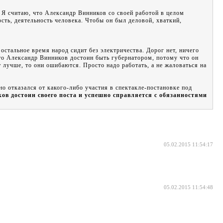
. Я считаю, что Александр Винников со своей работой в целом
ость, деятельность человека. Чтобы он был деловой, хваткий,
 остальное время народ сидит без электричества. Дорог нет, ничего
 что Александр Винников достоин быть губернатором, потому что он
лучше, то они ошибаются. Просто надо работать, а не жаловаться на
о отказался от какого-либо участия в спектакле-постановке под
в достоин своего поста и успешно справляется с обязанностями
05.02.2015 11:54:17
05.02.2015 11:54:48