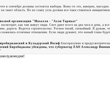
 что в сентябре должны состоятся выборы. Кому-то это, наверно, выгодно
 он знает область. Но во главу угла должна все-таки ставиться инициативн
гиозной организации "Махалля - "Ахли Тарикат"
 посмотрят, как там живут люди. Свет дают всего на два часа в день, а все
пление, дороги. Ведется строительство. Регион тихий, спокойный. Я думаю,
ложились отличные отношения. Если люди думают, что новый глава будет 
Биробиджанский и Кульдурский Иосиф
благоразумно и предусмотрительн
ений Биробиджана убеждены, что губернатор ЕАО Александр Виннико
?
 школу,комедия!