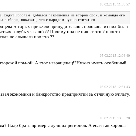
05.02.2015 11:58:57
е, ходит Гоголем, добился разрешения на второй срок, и команда его
на выборы, показать, что c народом нужно считаться.
одцева которых привезли принудительно , половина из них были
татьях голубь указано??? Почему она не пишет это ? просто
стная не слышала про это ??
05.02.2015 12:06:40
наторской пом-ой. А этот извращенец!?Нужно иметь особенный
05.02.2015 12:51:43
азвал экономики и банкротство предприятий за отличную з/плату.
05.02.2015 13:05:20
ном? Надо брать пример с лучших регионов. А если так хороша