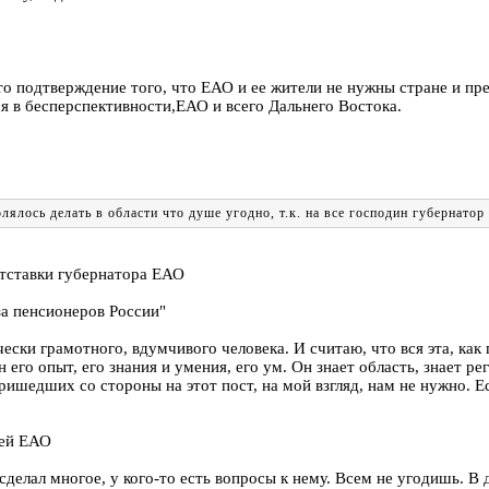
то подтверждение того, что ЕАО и ее жители не нужны стране и пр
я в бесперспективности,ЕАО и всего Дальнего Востока.
ялось делать в области что душе угодно, т.к. на все господин губернатор 
отставки губернатора ЕАО
за пенсионеров России"
ски грамотного, вдумчивого человека. И считаю, что вся эта, как 
его опыт, его знания и умения, его ум. Он знает область, знает рег
ишедших со стороны на этот пост, на мой взгляд, нам не нужно. Ес
рей ЕАО
 сделал многое, у кого-то есть вопросы к нему. Всем не угодишь. 