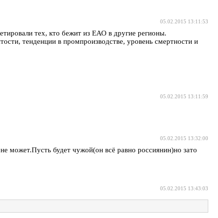
05.02.2015 13:11:53
етировали тех, кто бежит из ЕАО в другие регионы.
ятости, тенденции в промпроизводстве, уровень смертности и
05.02.2015 13:11:59
05.02.2015 13:32:00
 не может.Пусть будет чужой(он всё равно россиянин)но зато
05.02.2015 13:43:03