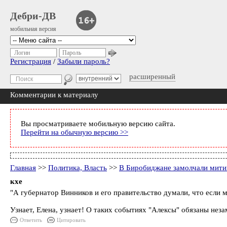
Дебри-ДВ
мобильная версия
Логин
Пароль
Регистрация
/
Забыли пароль?
расширенный
Комментарии к материалу
Вы просматриваете мобильную версию сайта.
Перейти на обычную версию >>
Главная
>>
Политика, Власть
>>
В Биробиджане замолчали мити
кхе
"А губернатор Винников и его правительство думали, что если м
Узнает, Елена, узнает! О таких событиях "Алексы" обязаны нез
Ответить
Цитировать