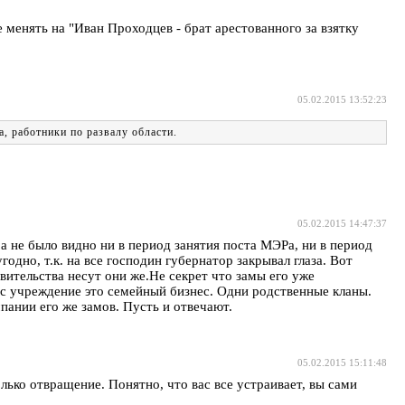
е менять на "Иван Проходцев - брат арестованного за взятку
05.02.2015 13:52:23
а, работники по развалу области.
05.02.2015 14:47:37
ра не было видно ни в период занятия поста МЭРа, ни в период
одно, т.к. на все господин губернатор закрывал глаза. Вот
ительства несут они же.Не секрет что замы его уже
гос учреждение это семейный бизнес. Одни родственные кланы.
мпании его же замов. Пусть и отвечают.
05.02.2015 15:11:48
ько отвращение. Понятно, что вас все устраивает, вы сами