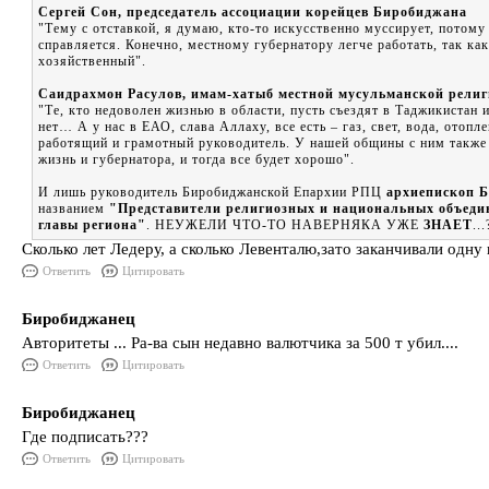
Сергей Сон, председатель ассоциации корейцев Биробиджана
"Тему с отставкой, я думаю, кто-то искусственно муссирует, потому
справляется. Конечно, местному губернатору легче работать, так как
хозяйственный".
Саидрахмон Расулов, имам-хатыб местной мусульманской рели
"Те, кто недоволен жизнью в области, пусть съездят в Таджикистан и
нет… А у нас в ЕАО, слава Аллаху, все есть – газ, свет, вода, ото
работящий и грамотный руководитель. У нашей общины с ним также с
жизнь и губернатора, и тогда все будет хорошо".
И лишь руководитель Биробиджанской Епархии РПЦ
архиепископ 
названием
"Представители религиозных и национальных объедин
главы региона"
. НЕУЖЕЛИ ЧТО-ТО НАВЕРНЯКА УЖЕ
ЗНАЕТ
...
Сколько лет Ледеру, а сколько Левенталю,зато заканчивали одну
Ответить
Цитировать
Биробиджанец
Авторитеты ... Ра-ва сын недавно валютчика за 500 т убил....
Ответить
Цитировать
Биробиджанец
Где подписать???
Ответить
Цитировать