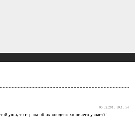
05.02.2015 10:18:54
той уши, то страна об их «подвигах» ничего узнает?"