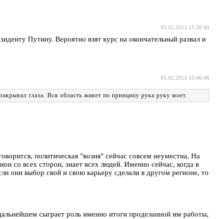
05.02.2015 15:30:40
езиденту Путину. Вероятно взят курс на окончательный развал и
05.02.2015 15:46:48
закрывал глаза. Вся область живет по принципу рука руку моет.
говорится, политическая "возня" сейчас совсем неуместна. На
ион со всех сторон, знает всех людей. Именно сейчас, когда в
ли они выбор свой и свою карьеру сделали в другом регионе, то
В дальнейшем сыграет роль именно итоги проделанной им работы,