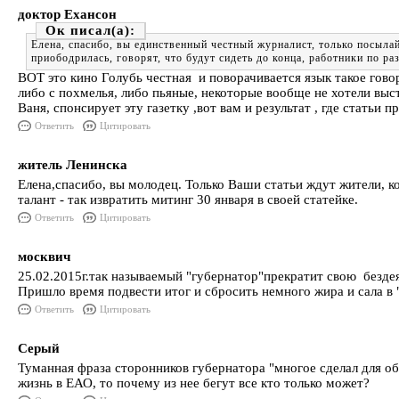
доктор Ехансон
Ок
Елена, спасибо, вы единственный честный журналист, только посылай
приободрилась, говорят, что будут сидеть до конца, работники по р
ВОТ это кино Голубь честная и поворачивается язык такое гово
либо с похмелья, либо пьяные, некоторые вообще не хотели выст
Ваня, спонсирует эту газетку ,вот вам и результат , где статьи 
Ответить
Цитировать
житель Ленинска
Елена,спасибо, вы молодец. Только Ваши статьи ждут жители, 
талант - так извратить митинг 30 января в своей статейке.
Ответить
Цитировать
москвич
25.02.2015г.так называемый "губернатор"прекратит свою бездеят
Пришло время подвести итог и сбросить немного жира и сала в
Ответить
Цитировать
Серый
Туманная фраза сторонников губернатора "многое сделал для об
жизнь в ЕАО, то почему из нее бегут все кто только может?