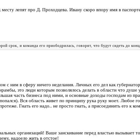
к месту лепят про Д. Проходцева. Ивану скоро впору имя в паспорт
рой срок, и команда его приободрилась, говорят, что будут сидеть до конц
дом с ним в сферу ничего неделания. Личных его дел как губернато
ирамбы, это люди которым позволялось делать в области что душе уг
ьшая часть бизнеса под ними, и основные доходы господам из прав
о попался). Вся область живет по принципу рука руку моет. Любое 
протеже. Гнать его надо.. не просто гнать, а присоединить его к ко
льных организаций! Ваше заискивание перед властью вызывает тол
ему, надоело жить в отстое!