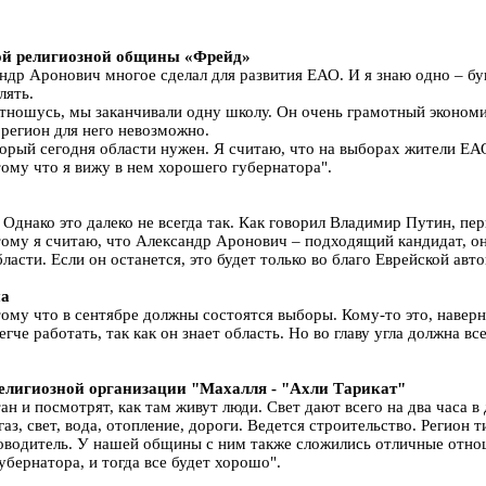
кой религиозной общины «Фрейд»
ндр Аронович многое сделал для развития ЕАО. И я знаю одно – бук
лять.
отношусь, мы заканчивали одну школу. Он очень грамотный экономис
 регион для него невозможно.
торый сегодня области нужен. Я считаю, что на выборах жители ЕА
ому что я вижу в нем хорошего губернатора".
 Однако это далеко не всегда так. Как говорил Владимир Путин, пе
этому я считаю, что Александр Аронович – подходящий кандидат, о
ласти. Если он останется, это будет только во благо Еврейской авт
на
отому что в сентябре должны состоятся выборы. Кому-то это, навер
че работать, так как он знает область. Но во главу угла должна в
елигиозной организации "Махалля - "Ахли Тарикат"
ан и посмотрят, как там живут люди. Свет дают всего на два часа в 
 газ, свет, вода, отопление, дороги. Ведется строительство. Регио
водитель. У нашей общины с ним также сложились отличные отноше
убернатора, и тогда все будет хорошо".