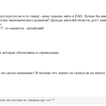
сскую (если есть такая) - кому хорошо жить в ЕАО. Лучше бы анк
ателях экономического развития? Доходы жителей области, рост зан
о.
", то окажется - китайский!
й, которые объективны и справедлиаы.
 он сделал начинание? И вообще что значит он свой,если он ничего
 или она честная не слышала про это ??