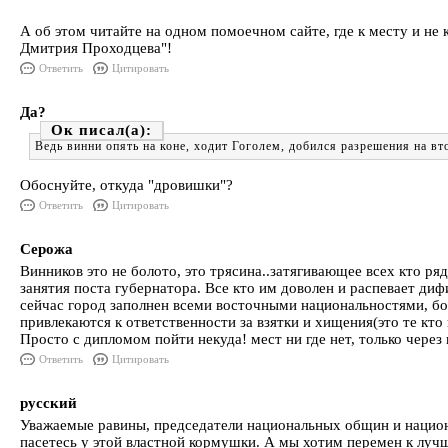
А об этом читайте на одном помоечном сайте, где к месту и не 
Дмитрия Проходцева"!
Ответить
Цитировать
Да?
Ок
Ведь винни опять на коне, ходит Гоголем, добился разрешения на вто
Обоснуйте, откуда "дровишки"?
Ответить
Цитировать
Серожа
Винников это не болото, это трясина..затягивающее всех кто ря
занятия поста губернатора. Все кто им доволен и распевает диф
сейчас город заполнен всеми восточными национальностями, бол
привлекаются к ответственности за взятки и хищения(это те кт
Просто с дипломом пойти некуда! мест ни где нет, только через 
Ответить
Цитировать
русский
Уважаемые равины, председатели национальных общин и национа
пасетесь у этой властной кормушки. А мы хотим перемен к лучш