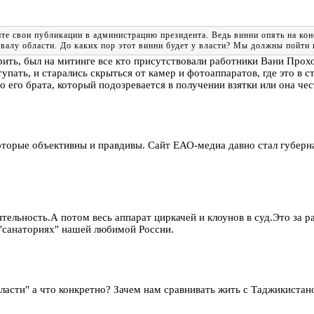
те свои публикации в администрацию президента. Ведь винни опять на кон
азвалу области. До каких пор этот винни будет у власти? Мы должны пойти 
рить, был на митинге все кто присутствовали работники Вани Прох
упать, и старались скрыться от камер и фотоаппаратов, где это в с
про его брата, который подозревается в получении взятки или она че
которые объективны и правдивы. Сайт ЕАО-медиа давно стал губер
ельность.А потом весь аппарат циркачей и клоунов в суд.Это за р
 "санаториях" нашей любимой России.
ласти" а что конкретно? Зачем нам сравнивать жить с Таджикиста