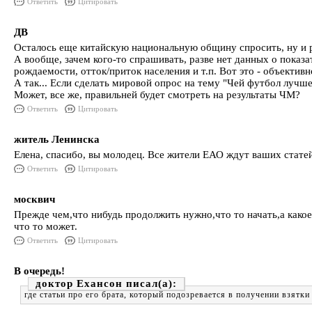
Ответить
Цитировать
ДВ
Осталось еще китайскую национальную общину спросить, ну и ру
А вообще, зачем кого-то спрашивать, разве нет данных о показ
рождаемости, отток/приток населения и т.п. Вот это - объективн
А так... Если сделать мировой опрос на тему "Чей футбол лучше?
Может, все же, правильней будет смотреть на результаты ЧМ?
Ответить
Цитировать
житель Ленинска
Елена, спасибо, вы молодец. Все жители ЕАО ждут ваших стате
Ответить
Цитировать
москвич
Прежде чем,что нибудь продолжить нужно,что то начать,а какое
что то может.
Ответить
Цитировать
В очередь!
доктор Ехансон
где статьи про его брата, который подозревается в получении взятки