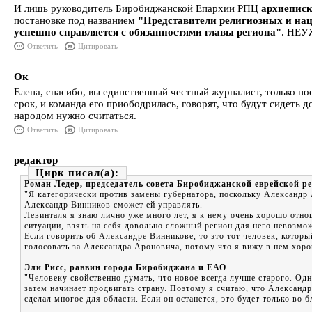
И лишь руководитель Биробиджанской Епархии РПЦ
архиепис
постановке под названием
"Представители религиозных и на
успешно справляется с обязанностями главы региона"
. НЕ
Ответить
Цитировать
Ок
Елена, спасибо, вы единственный честный журналист, только по
срок, и команда его приободрилась, говорят, что будут сидеть д
народом нужно считаться.
Ответить
Цитировать
редактор
Цирк
Роман Ледер, председатель совета Биробиджанской еврейской 
"Я категорически против замены губернатора, поскольку Александр 
Александр Винников сможет ей управлять.
Левинталя я знаю лично уже много лет, я к нему очень хорошо отно
ситуации, взять на себя довольно сложный регион для него невозмо
Если говорить об Александре Винникове, то это тот человек, котор
голосовать за Александра Ароновича, потому что я вижу в нем хоро
Эли Рисс, раввин города Биробиджана и ЕАО
"Человеку свойственно думать, что новое всегда лучше старого. Одн
затем начинает продвигать страну. Поэтому я считаю, что Александ
сделал многое для области. Если он останется, это будет только во 