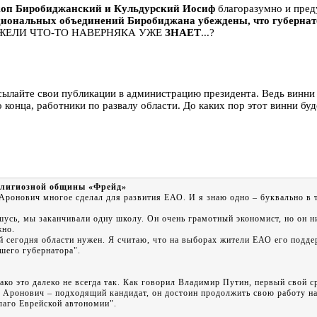
коп Биробиджанский и Кульдурский Иосиф
благоразумно и преду
циональных объединений Биробиджана убеждены, что губернат
УЖЕЛИ ЧТО-ТО НАВЕРНЯКА УЖЕ
ЗНАЕТ
...?
сылайте свои публикации в администрацию президента. Ведь винни 
о конца, работники по развалу области. До каких пор этот винни бу
религиозной общины «Фрейд»
Аронович многое сделал для развития ЕАО. И я знаю одно – буквально в т
шусь, мы заканчивали одну школу. Он очень грамотный экономист, но он ни
жно.
ый сегодня области нужен. Я считаю, что на выборах жители ЕАО его подд
шего губернатора".
ако это далеко не всегда так. Как говорил Владимир Путин, первый свой 
р Аронович – подходящий кандидат, он достоин продолжить свою работу на 
благо Еврейской автономии".