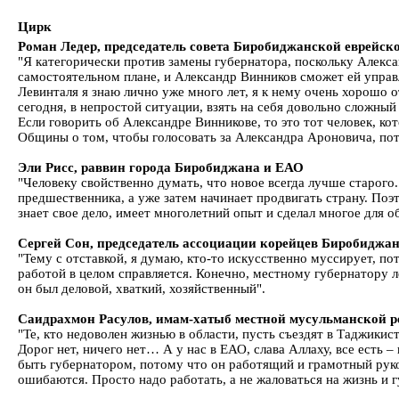
Цирк
Роман Ледер, председатель совета Биробиджанской еврейс
"Я категорически против замены губернатора, поскольку Алекса
самостоятельном плане, и Александр Винников сможет ей управ
Левинталя я знаю лично уже много лет, я к нему очень хорошо 
сегодня, в непростой ситуации, взять на себя довольно сложный
Если говорить об Александре Винникове, то это тот человек, ко
Общины о том, чтобы голосовать за Александра Ароновича, пот
Эли Рисс, раввин города Биробиджана и ЕАО
"Человеку свойственно думать, что новое всегда лучше старого.
предшественника, а уже затем начинает продвигать страну. По
знает свое дело, имеет многолетний опыт и сделал многое для об
Сергей Сон, председатель ассоциации корейцев Биробиджа
"Тему с отставкой, я думаю, кто-то искусственно муссирует, п
работой в целом справляется. Конечно, местному губернатору лег
он был деловой, хваткий, хозяйственный".
Саидрахмон Расулов, имам-хатыб местной мусульманской р
"Те, кто недоволен жизнью в области, пусть съездят в Таджикист
Дорог нет, ничего нет… А у нас в ЕАО, слава Аллаху, все есть –
быть губернатором, потому что он работящий и грамотный руко
ошибаются. Просто надо работать, а не жаловаться на жизнь и г