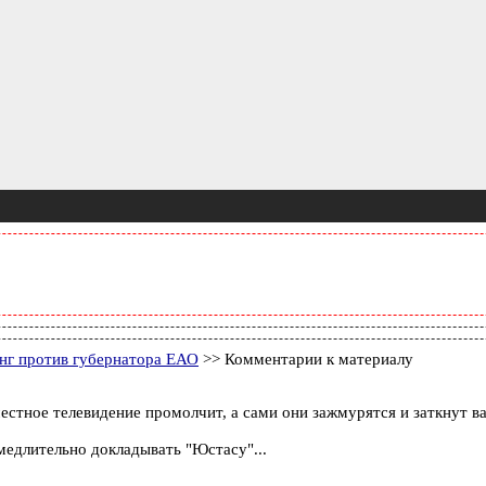
нг против губернатора ЕАО
>> Комментарии к материалу
естное телевидение промолчит, а сами они зажмурятся и заткнут ва
амедлительно докладывать "Юстасу"...