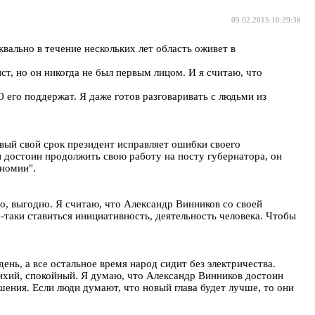
05.02.2015 10:29:36
вально в течение нескольких лет область оживет в
т, но он никогда не был первым лицом. И я считаю, что
О его поддержат. Я даже готов разговаривать с людьми из
рвый свой срок президент исправляет ошибки своего
н достоин продолжить свою работу на посту губернатора, он
ономии".
но, выгодно. Я считаю, что Александр Винников со своей
се-таки ставиться инициативность, деятельность человека. Чтобы
день, а все остальное время народ сидит без электричества.
н тихий, спокойный. Я думаю, что Александр Винников достоин
ния. Если люди думают, что новый глава будет лучше, то они