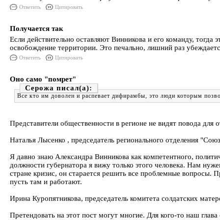
Ответить
Цитировать
Получается так
Если действительно оставляют Винникова и его команду, тогда э
освобождение территории. Это печально, лишний раз убеждаетс
Ответить
Цитировать
Оно само "помрет"
Серожа
Все кто им доволен и распевает дифирамбы, это люди которым позвол
Представители общественности в регионе не видят повода для 
Наталья Лысенко , председатель регионального отделения "Сою
Я давно знаю Александра Винникова как компетентного, политиче
должности губернатора я вижу только этого человека. Нам нужен 
стране кризис, он старается решить все проблемные вопросы. Пр
пусть там и работают.
Ирина Куропятникова, председатель комитета солдатских мате
Претендовать на этот пост могут многие. Для кого-то наш глава