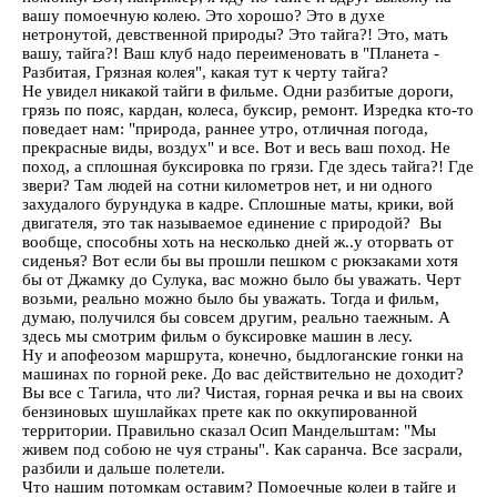
вашу помоечную колею. Это хорошо? Это в духе
нетронутой, девственной природы? Это тайга?! Это, мать
вашу, тайга?! Ваш клуб надо переименовать в "Планета -
Разбитая, Грязная колея", какая тут к черту тайга?
Не увидел никакой тайги в фильме. Одни разбитые дороги,
грязь по пояс, кардан, колеса, буксир, ремонт. Изредка кто-то
поведает нам: "природа, раннее утро, отличная погода,
прекрасные виды, воздух" и все. Вот и весь ваш поход. Не
поход, а сплошная буксировка по грязи. Где здесь тайга?! Где
звери? Там людей на сотни километров нет, и ни одного
захудалого бурундука в кадре. Сплошные маты, крики, вой
двигателя, это так называемое единение с природой? Вы
вообще, способны хоть на несколько дней ж..у оторвать от
сиденья? Вот если бы вы прошли пешком с рюкзаками хотя
бы от Джамку до Сулука, вас можно было бы уважать. Черт
возьми, реально можно было бы уважать. Тогда и фильм,
думаю, получился бы совсем другим, реально таежным. А
здесь мы смотрим фильм о буксировке машин в лесу.
Ну и апофеозом маршрута, конечно, быдлоганские гонки на
машинах по горной реке. До вас действительно не доходит?
Вы все с Тагила, что ли? Чистая, горная речка и вы на своих
бензиновых шушлайках прете как по оккупированной
территории. Правильно сказал Осип Мандельштам: "Мы
живем под собою не чуя страны". Как саранча. Все засрали,
разбили и дальше полетели.
Что нашим потомкам оставим? Помоечные колеи в тайге и