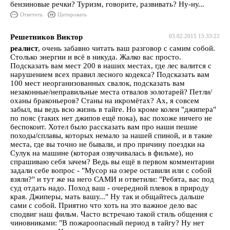
бензиновые речки? Туризм, говорите, развивать? Ну-ну...
Ответить
Цитировать
Решетников Виктор
03.02.2015 15:33:22
реалист
, очень забавно читать ваш разговор с самим собой.
Столько энергии и всё в никуда. Жалко вас просто.
Подсказать вам мест 200 в наших местах, где лес валится с
нарушением всех правил лесного кодекса? Подсказать вам
100 мест неорганизованных свалок, подсказать вам
незаконные/неправильные места отвалов золотарей? Петли/
оханы браконьеров? Станы на икромётах? Ах, я совсем
забыл, вы ведь всю жизнь в тайге. Но кроме колеи "джипера"
по пояс (таких нет джипов ещё пока), вас похоже ничего не
беспокоит. Хотел было рассказать вам про наши пешие
походы/сплавы, которых немало за нашей спиной, и в такие
места, где вы точно не бывали, и про причину поездки на
Сулук на машине (которая озвучивалась в фильме), но
спрашиваю себя зачем? Ведь вы ещё в первом комментарии
задали себе вопрос - "Мусор на озере оставили или с собой
взяли?" и тут же на него САМИ и ответили: "Ребята, вас под
суд отдать надо. Поход ваш - очередной плевок в природу
края. Джиперы, мать вашу..." Ну так и общайтесь дальше
сами с собой. Приятно что хоть на это важное дело вас
сподвиг наш фильм. Часто встречаю такой стиль общения с
чиновниками: "В пожароопасный период в тайгу? Ну нет