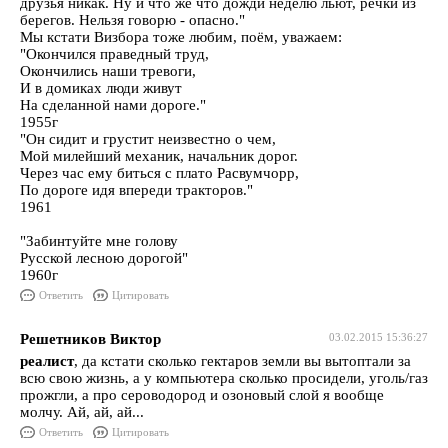
друзья никак. Ну и что же что дожди неделю льют, речки из
берегов. Нельзя говорю - опасно."
Мы кстати Визбора тоже любим, поём, уважаем:
"Окончился праведный труд,
Окончились наши тревоги,
И в домиках люди живут
На сделанной нами дороге."
1955г
"Он сидит и грустит неизвестно о чем,
Мой милейший механик, начальник дорог.
Через час ему биться с плато Расвумчорр,
По дороге идя впереди тракторов."
1961
"Забинтуйте мне голову
Русской лесною дорогой"
1960г
Ответить
Цитировать
Решетников Виктор
03.02.2015 15:36:27
реалист
, да кстати сколько гектаров земли вы вытоптали за
всю свою жизнь, а у компьютера сколько просидели, уголь/газ
прожгли, а про сероводород и озоновый слой я вообще
молчу. Ай, ай, ай...
Ответить
Цитировать