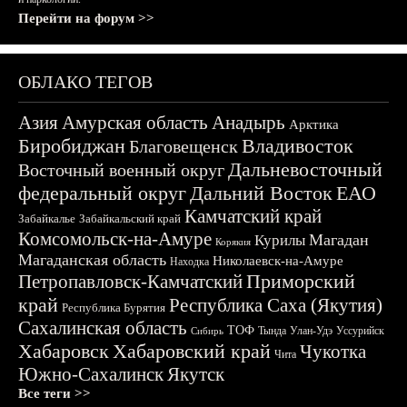
Перейти на форум >>
ОБЛАКО ТЕГОВ
Азия
Амурская область
Анадырь
Арктика
Биробиджан
Владивосток
Благовещенск
Дальневосточный
Восточный военный округ
федеральный округ
Дальний Восток
ЕАО
Камчатский край
Забайкалье
Забайкальский край
Комсомольск-на-Амуре
Магадан
Курилы
Корякия
Магаданская область
Николаевск-на-Амуре
Находка
Приморский
Петропавловск-Камчатский
край
Республика Саха (Якутия)
Республика Бурятия
Сахалинская область
ТОФ
Тында
Улан-Удэ
Уссурийск
Сибирь
Хабаровск
Хабаровский край
Чукотка
Чита
Южно-Сахалинск
Якутск
Все теги >>