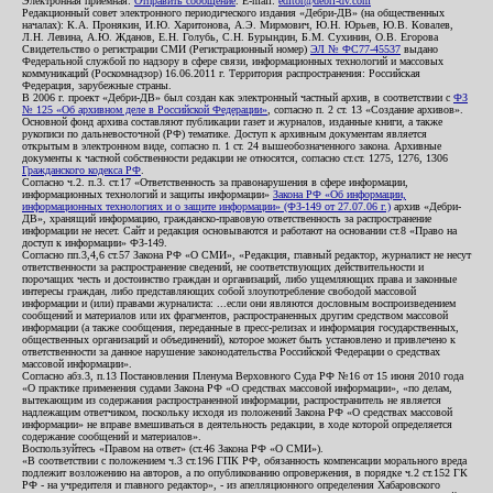
Электронная приемная:
Отправить сообщение
. E-mail:
editor@debri-dv.com
Редакционный совет электронного периодического издания «Дебри-ДВ» (на общественных
началах): К.А. Пронякин, И.Ю. Харитонова, А.Э. Мирмович, Ю.Н. Юрьев, Ю.В. Ковалев,
Л.Н. Левина, А.Ю. Жданов, Е.Н. Голубь, С.Н. Бурындин, Б.М. Сухинин, О.В. Егорова
Свидетельство о регистрации СМИ (Регистрационный номер)
ЭЛ № ФС77-45537
выдано
Федеральной службой по надзору в сфере связи, информационных технологий и массовых
коммуникаций (Роскомнадзор) 16.06.2011 г. Территория распространения: Российская
Федерация, зарубежные страны.
В 2006 г. проект «Дебри-ДВ» был создан как электронный частный архив, в соответствии с
ФЗ
№ 125 «Об архивном деле в Российской Федерации»
, согласно п. 2 ст. 13 «Создание архивов».
Основной фонд архива составляют публикации газет и журналов, изданные книги, а также
рукописи по дальневосточной (РФ) тематике. Доступ к архивным документам является
открытым в электронном виде, согласно п. 1 ст. 24 вышеобозначенного закона. Архивные
документы к частной собственности редакции не относятся, согласно ст.ст. 1275, 1276, 1306
Гражданского кодекса РФ
.
Согласно ч.2. п.3. ст.17 «Ответственность за правонарушения в сфере информации,
информационных технологий и защиты информации»
Закона РФ «Об информации,
информационных технологиях и о защите информации» (ФЗ-149 от 27.07.06 г.)
архив «Дебри-
ДВ», хранящий информацию, гражданско-правовую ответственность за распространение
информации не несет. Сайт и редакция основываются и работают на основании ст.8 «Право на
доступ к информации» ФЗ-149.
Согласно пп.3,4,6 ст.57 Закона РФ «О СМИ», «Редакция, главный редактор, журналист не несут
ответственности за распространение сведений, не соответствующих действительности и
порочащих честь и достоинство граждан и организаций, либо ущемляющих права и законные
интересы граждан, либо представляющих собой злоупотребление свободой массовой
информации и (или) правами журналиста: ...если они являются дословным воспроизведением
сообщений и материалов или их фрагментов, распространенных другим средством массовой
информации (а также сообщения, переданные в пресс-релизах и информация государственных,
общественных организаций и объединений), которое может быть установлено и привлечено к
ответственности за данное нарушение законодательства Российской Федерации о средствах
массовой информации».
Согласно абз.3, п.13 Постановления Пленума Верховного Суда РФ №16 от 15 июня 2010 года
«О практике применения судами Закона РФ «О средствах массовой информации», «по делам,
вытекающим из содержания распространенной информации, распространитель не является
надлежащим ответчиком, поскольку исходя из положений Закона РФ «О средствах массовой
информации» не вправе вмешиваться в деятельность редакции, в ходе которой определяется
содержание сообщений и материалов».
Воспользуйтесь «Правом на ответ» (ст.46 Закона РФ «О СМИ»).
«В соответствии с положением ч.3 ст.196 ГПК РФ, обязанность компенсации морального вреда
подлежит возложению на авторов, а по опубликованию опровержения, в порядке ч.2 ст.152 ГК
РФ - на учредителя и главного редактор», - из апелляционного определения Хабаровского