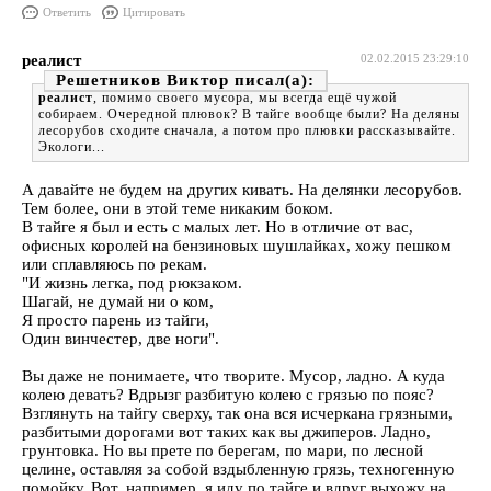
Ответить
Цитировать
реалист
02.02.2015 23:29:10
Решетников Виктор
реалист
, помимо своего мусора, мы всегда ещё чужой
собираем. Очередной плювок? В тайге вообще были? На деляны
лесорубов сходите сначала, а потом про плювки рассказывайте.
Экологи...
А давайте не будем на других кивать. На делянки лесорубов.
Тем более, они в этой теме никаким боком.
В тайге я был и есть с малых лет. Но в отличие от вас,
офисных королей на бензиновых шушлайках, хожу пешком
или сплавляюсь по рекам.
"И жизнь легка, под рюкзаком.
Шагай, не думай ни о ком,
Я просто парень из тайги,
Один винчестер, две ноги".
Вы даже не понимаете, что творите. Мусор, ладно. А куда
колею девать? Вдрызг разбитую колею с грязью по пояс?
Взглянуть на тайгу сверху, так она вся исчеркана грязными,
разбитыми дорогами вот таких как вы джиперов. Ладно,
грунтовка. Но вы прете по берегам, по мари, по лесной
целине, оставляя за собой вздыбленную грязь, техногенную
помойку. Вот, например, я иду по тайге и вдруг выхожу на