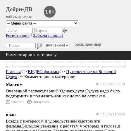
Дебри-ДВ
мобильная версия
Логин
Пароль
Регистрация
/
Забыли пароль?
расширенный
Комментарии к материалу
Главная
>>
ВИДЕО фильмы
>>
Путешествие на Большой
Сулук
>> Комментарии к материалу
Максим
01.02.2015 09:12:34
Очередной респект,парни!!!Однако,духа Сулука надо было
подкормить и подмазать-вон как долго не отпускал...
Ответить
Цитировать
иван
01.02.2015 14:59:46
Всегда с интересом и удовольствием смотрю эти
фильмы.Большое уважение к ребятам у которых и голова,и