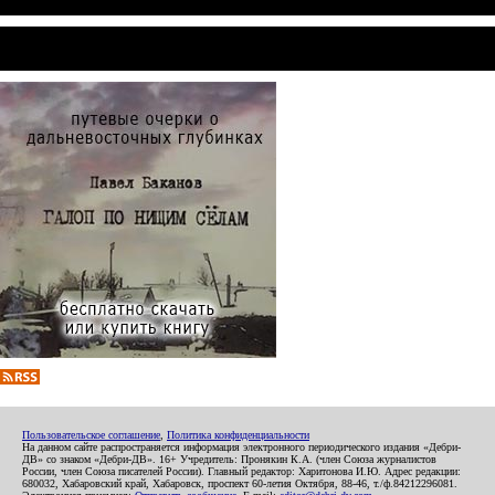
Пользовательское соглашение
,
Политика конфиденциальности
На данном сайте распространяется информация электронного периодического издания «Дебри-
ДВ» со знаком «Дебри-ДВ». 16+ Учредитель: Пронякин К.А. (член Союза журналистов
России, член Союза писателей России). Главный редактор: Харитонова И.Ю. Адрес редакции:
680032, Хабаровский край, Хабаровск, проспект 60-летия Октября, 88-46, т./ф.84212296081.