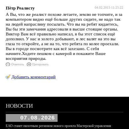
Пётр Реалисту
04.02.2015 11:25:22
А Вы, что же реалист похоже летаете, землю не топчите, и за
компьютером видно ещё больше других сидите, не надо так
на людей напраслину посылать. Что вы на ребят кидаетесь,
Вы бы эти замечания адресовали в высше стоящие органы.
Виктор Вам всё правильно написал, я бы этот список ещё
дополнил. У нас и золото добывают, и лес валят на это вы
глаза то откройте, а не на то, что ребята по колее проехали.
Вы в городе посмотрите как всё захезано. С себя
начните.Ходите пешком с камерой и покажите Ваше
восприятия природы.
Ответить
Цитировать
Добавить комментарий
НОВОСТИ
07.08.2026
ЕАО станет пилотным регионом нового проекта Мастерской управления