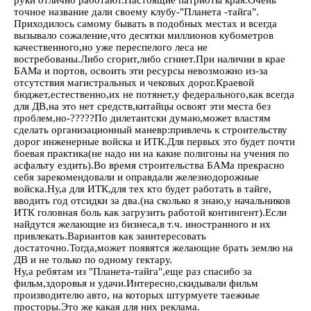
руки отлично работают.Настоящие патриоты края.Очень
точное название дали своему клубу-"Планета -тайга".
Приходилось самому бывать в подобных местах и всегда
вызывало сожаление,что десятки миллионов кубометров
качественного,но уже переспелого леса не
востребованы.Либо сгорит,либо сгниет.При наличии в крае
БАМа и портов, освоить эти ресурсы невозможно из-за
отсутствия магистральных и чековых дорог.Краевой
бюджет,естественно,их не потянет,у федерального,как всегда
для ДВ,на это нет средств,китайцы освоят эти места без
проблем,но-?????По дилетантски думаю,может властям
сделать организационный маневр:привлечь к строительству
дорог инженерные войска и ИТК.Для первых это будет почти
боевая практика(не надо ни на какие полигоны на учения по
асфальту ездить).Во время строительства БАМа прекрасно
себя зарекомендовали и оправдали железнодорожные
войска.Ну,а для ИТК,для тех кто будет работать в тайге,
вводить год отсидки за два.(на сколько я знаю,у начальников
ИТК головная боль как загрузить работой контингент).Если
найдутся желающие из бизнеса,в т.ч. иностранного и их
привлекать.Вариантов как заинтересовать
достаточно.Тогда,может появятся желающие брать землю на
ДВ и не только по одному гектару.
Ну,а ребятам из "Планета-тайга",еще раз спасибо за
фильм,здоровья и удачи.Интересно,скидывали фильм
производителю авто, на которых штурмуете таежные
просторы.Это же какая для них реклама.