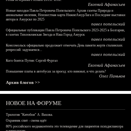
Евгений Афанасьев
Новые находки Павла Петровича Попельского: Архив газеты Природа и
аномальные явления, Неизвестная карта НижнеАмурЛага и Последние выставки
автора в Амурске по 2025
павел попельский
Официальные публикации Павла Петровича Попельского 2023-2025 в Болгарии,
в газетах Тихоокеанская Звезда и Наш Город Амурск
павел попельский
Комсомольск официально продолжает отмечать День памяти жертв сталинских
репрессий: задумаемся...
павел попельский
Кого боится Путин: Сергей Фургал
Евгений Афанасьев
Повышение платы в автобусах за проезд: кто виноват, и что делать?
Олег Паньков
Архив блогов >>
НОВОЕ НА ФОРУМЕ
Трилогия "Китобои" А. Вахова.
Охранник спит - смена идёт
80% российского медиаконтента это телевидение для пациентов психдиспансера
и наркологии.