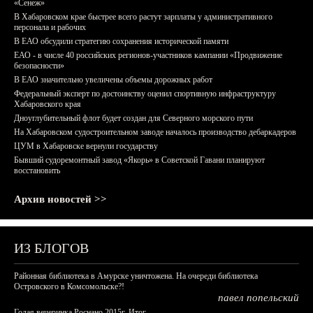
«Сенеж»
В Хабаровском крае быстрее всего растут зарплаты у административного
персонала и рабочих
В ЕАО обсудили стратегию сохранения исторической памяти
ЕАО - в числе 40 российских регионов-участников кампании «Продвижение
безопасности»
В ЕАО значительно увеличены объемы дорожных работ
Федеральный эксперт по достоинству оценил спортивную инфраструктуру
Хабаровского края
Дноуглубительный флот будет создан для Северного морского пути
На Хабаровском судостроительном заводе началось производство дебаркадеров
ЦУМ в Хабаровске вернули государству
Бывший судоремонтный завод «Якорь» в Советской Гавани планируют
восстановить
Архив новостей >>
ИЗ БЛОГОВ
Районная библиотека в Амурске уничтожена. На очереди библиотека
Островского в Комсомольске?!
павел попельский
Голая вечеринка Роснано 2015г. Итог.