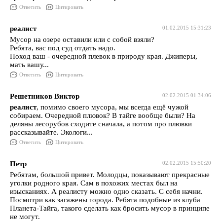
Ответить
Цитировать
реалист
01.02.2015 15:31:23
Мусор на озере оставили или с собой взяли?
Ребята, вас под суд отдать надо.
Поход ваш - очередной плевок в природу края. Джиперы,
мать вашу...
Ответить
Цитировать
Решетников Виктор
02.02.2015 01:34:06
реалист
, помимо своего мусора, мы всегда ещё чужой
собираем. Очередной плювок? В тайге вообще были? На
деляны лесорубов сходите сначала, а потом про плювки
рассказывайте. Экологи...
Ответить
Цитировать
Петр
02.02.2015 15:50:20
Ребятам, большой привет. Молодцы, показывают прекрасные
уголки родного края. Сам в похожих местах был на
изысканиях. А реалисту можно одно сказать. С себя начни.
Посмотри как загажены города. Ребята подобные из клуба
Планета-Тайга, такого сделать как бросить мусор в принципе
не могут.