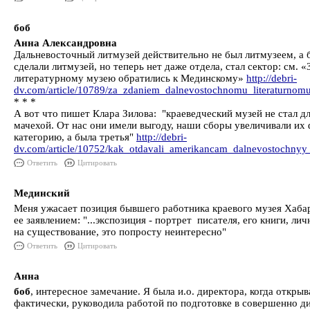
боб
Анна Александровна
Дальневосточный литмузей действительно не был литмузеем, а 
сделали литмузей, но теперь нет даже отдела, стал сектор: см.
литературному музею обратились к Мединскому»
http://debri-
dv.com/article/10789/za_zdaniem_dalnevostochnomu_literaturno
* * *
А вот что пишет Клара Зилова: "краеведческий музей не стал дл
мачехой. От нас они имели выгоду, наши сборы увеличивали их
категорию, а была третья"
http://debri-
dv.com/article/10752/kak_otdavali_amerikancam_dalnevostochnyy
Ответить
Цитировать
Мединский
Меня ужасает позиция бывшего работника краевого музея Хаба
ее заявлением: "...экспозиция - портрет писателя, его книги, ли
на существование, это попросту неинтересно"
Ответить
Цитировать
Анна
боб
, интересное замечание. Я была и.о. директора, когда откры
фактически, руководила работой по подготовке в совершенно ди