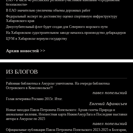
ЕАО - в числе 40 российских регионов-участников кампании «Продвижение
безопасности»
В ЕАО значительно увеличены объемы дорожных работ
Федеральный эксперт по достоинству оценил спортивную инфраструктуру
Хабаровского края
Дноуглубительный флот будет создан для Северного морского пути
На Хабаровском судостроительном заводе началось производство дебаркадеров
ЦУМ в Хабаровске вернули государству
Архив новостей >>
ИЗ БЛОГОВ
Районная библиотека в Амурске уничтожена. На очереди библиотека
Островского в Комсомольске?!
павел попельский
Голая вечеринка Роснано 2015г. Итог.
Евгений Афанасьев
Новые находки Павла Петровича Попельского: Архив газеты Природа и
аномальные явления, Неизвестная карта НижнеАмурЛага и Последние выставки
автора в Амурске по 2025
павел попельский
Официальные публикации Павла Петровича Попельского 2023-2025 в Болгарии,