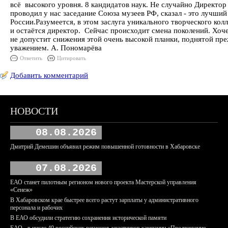
всё высокого уровня. 8 кандидатов наук. Не случайно Директо
проводил у нас заседание Союза музеев РФ, сказал - это лучши
России.Разумеется, в этом заслуга уникального творческого кол
и остаётся директор. Сейчас происходит смена поколений. Хоч
не допустит снижения этой очень высокой планки, поднятой пр
уважением. А. Пономарёва
Ответить
Цитировать
Добавить комментарий
НОВОСТИ
08.08.2026
Дмитрий Демешин объявил режим повышенной готовности в Хабаровске
07.08.2026
ЕАО станет пилотным регионом нового проекта Мастерской управления
«Сенеж»
В Хабаровском крае быстрее всего растут зарплаты у административного
персонала и рабочих
В ЕАО обсудили стратегию сохранения исторической памяти