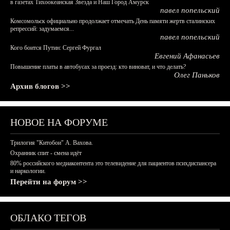
в газетах Тихоокеанская Звезда и Наш Город Амурск
павел попельский
Комсомольск официально продолжает отмечать День памяти жертв сталинских
репрессий: задумаемся...
павел попельский
Кого боится Путин: Сергей Фургал
Евгений Афанасьев
Повышение платы в автобусах за проезд: кто виноват, и что делать?
Олег Паньков
Архив блогов >>
НОВОЕ НА ФОРУМЕ
Трилогия "Китобои" А. Вахова.
Охранник спит - смена идёт
80% российского медиаконтента это телевидение для пациентов психдиспансера
и наркологии.
Перейти на форум >>
ОБЛАКО ТЕГОВ