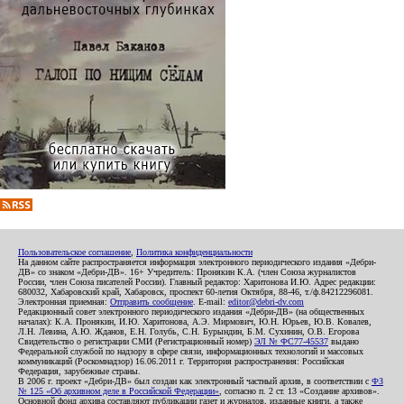
Пользовательское соглашение
,
Политика конфиденциальности
На данном сайте распространяется информация электронного периодического издания «Дебри-
ДВ» со знаком «Дебри-ДВ». 16+ Учредитель: Пронякин К.А. (член Союза журналистов
России, член Союза писателей России). Главный редактор: Харитонова И.Ю. Адрес редакции:
680032, Хабаровский край, Хабаровск, проспект 60-летия Октября, 88-46, т./ф.84212296081.
Электронная приемная:
Отправить сообщение
. E-mail:
editor@debri-dv.com
Редакционный совет электронного периодического издания «Дебри-ДВ» (на общественных
началах): К.А. Пронякин, И.Ю. Харитонова, А.Э. Мирмович, Ю.Н. Юрьев, Ю.В. Ковалев,
Л.Н. Левина, А.Ю. Жданов, Е.Н. Голубь, С.Н. Бурындин, Б.М. Сухинин, О.В. Егорова
Свидетельство о регистрации СМИ (Регистрационный номер)
ЭЛ № ФС77-45537
выдано
Федеральной службой по надзору в сфере связи, информационных технологий и массовых
коммуникаций (Роскомнадзор) 16.06.2011 г. Территория распространения: Российская
Федерация, зарубежные страны.
В 2006 г. проект «Дебри-ДВ» был создан как электронный частный архив, в соответствии с
ФЗ
№ 125 «Об архивном деле в Российской Федерации»
, согласно п. 2 ст. 13 «Создание архивов».
Основной фонд архива составляют публикации газет и журналов, изданные книги, а также