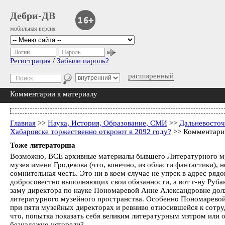
Дебри-ДВ
мобильная версия
Логин
Пароль
Регистрация
/
Забыли пароль?
расширенный
Комментарии к материалу
Главная
>>
Наука, История, Образование, СМИ
>>
Дальневосточ
Хабаровске торжественно откроют в 2092 году?
>> Комментарии
Тоже литераторша
Возможно, ВСЕ архивные материалы бывшего Литературного муз
музея имени Гродекова (что, конечно, из области фантастики), 
сомнительная честь. Это ни в коем случае не упрек в адрес ряд
добросовестно выполняющих свои обязанности, а вот г-ну Руб
заму директора по науке Пономаревой Анне Александровне дол
литературного музейного пространства. Особенно Пономаревой
при пяти музейных директорах и ревниво относившейся к сотру
что, попытка показать себя великим литературным мэтром или о
безнадежно устарели?