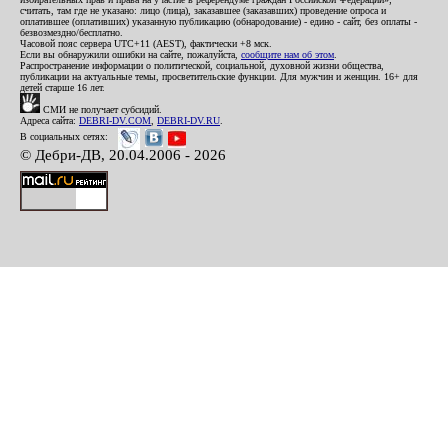
считать, там где не указано: лицо (лица), заказавшее (заказавших) проведение опроса и
оплатившее (оплативших) указанную публикацию (обнародование) - едино - сайт, без оплаты -
безвозмездно/бесплатно.
Часовой пояс сервера UTC+11 (AEST), фактически +8 мск.
Если вы обнаружили ошибки на сайте, пожалуйста,
сообщите нам об этом
.
Распространение информации о политической, социальной, духовной жизни общества,
публикации на актуальные темы, просветительские функции. Для мужчин и женщин. 16+ для
детей старше 16 лет.
СМИ не получает субсидий.
Адреса сайта:
DEBRI-DV.COM
,
DEBRI-DV.RU
.
В социальных сетях:
© Дебри-ДВ, 20.04.2006 - 2026