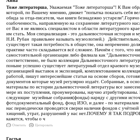
Анна
Тоже литераторша
, Уважаемая "Тоже литераторша"! К Вам обр
которой, по Вашему мнению, движет "попытка показать себя в
обида за отца-писателя, чьи книги безнадежно устарели".Горя
озабоченность, направленную на сохранение литературного насл
от Вас я не являюсь специалистом в области литературного крае
им стать. Моя специализация - это дальневосточная история и м
Н.И. Рубан правильнее называть музеологией.) Действительно, 
существует такая потребность в обществе, она непременно долж
практике часто складывается всё сложнее. Начнём с того, что ни
самостоятельной организации либо филиала как "Дальневосточн
соответственно, не было коллекции Дальневосточного литерату
поныне успешно существует литературный отдел краевого музе
организацией выставок и экспозиций, комплектованием коллекци
работой, пишут интереснейшие статьи на основе сборов, готовя
документов которые музей регулярно издаёт. Собранные, в осн
материалы по истории дальневосточной литературы все занесен
мере их поступления, пронумерованы, научно атрибутированы. 
следующие музейные собрания(фонды) наряду с другими источ
фотодокументальный фонд, фонд ИЗО, и далее - по материалам - 
нас периодически проводятся сверки наличия фондов с учётной
хищений, утрат, разрушений у нас нет.ПОЧЕМУ Я ТАК ПО
кажется, чтобы о ч
Ответить
Цитировать
Гостья