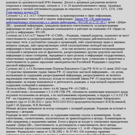
рукописи по дальневосточной (РФ) тематике. Доступ к архивным документам является
открытым в электронном виде, согласно п. 1 ст. 24 вышеобозначенного закона. Архивные
документы к частной собственности редакции не относятся, согласно ст.ст. 1275, 1276, 1306
Гражданского кодекса РФ
.
Согласно ч.2. п.3. ст.17 «Ответственность за правонарушения в сфере информации,
информационных технологий и защиты информации»
Закона РФ «Об информации,
информационных технологиях и о защите информации» (ФЗ-149 от 27.07.06 г.)
архив «Дебри-
ДВ», хранящий информацию, гражданско-правовую ответственность за распространение
информации не несет. Сайт и редакция основываются и работают на основании ст.8 «Право на
доступ к информации» ФЗ-149.
Согласно пп.3,4,6 ст.57 Закона РФ «О СМИ», «Редакция, главный редактор, журналист не несут
ответственности за распространение сведений, не соответствующих действительности и
порочащих честь и достоинство граждан и организаций, либо ущемляющих права и законные
интересы граждан, либо представляющих собой злоупотребление свободой массовой
информации и (или) правами журналиста: ...если они являются дословным воспроизведением
сообщений и материалов или их фрагментов, распространенных другим средством массовой
информации (а также сообщения, переданные в пресс-релизах и информация государственных,
общественных организаций и объединений), которое может быть установлено и привлечено к
ответственности за данное нарушение законодательства Российской Федерации о средствах
массовой информации».
Согласно абз.3, п.13 Постановления Пленума Верховного Суда РФ №16 от 15 июня 2010 года
«О практике применения судами Закона РФ «О средствах массовой информации», «по делам,
вытекающим из содержания распространенной информации, распространитель не является
надлежащим ответчиком, поскольку исходя из положений Закона РФ «О средствах массовой
информации» не вправе вмешиваться в деятельность редакции, в ходе которой определяется
содержание сообщений и материалов».
Воспользуйтесь «Правом на ответ» (ст.46 Закона РФ «О СМИ»).
«В соответствии с положением ч.3 ст.196 ГПК РФ, обязанность компенсации морального вреда
подлежит возложению на авторов, а по опубликованию опровержения, в порядке ч.2 ст.152 ГК
РФ - на учредителя и главного редактор», - из апелляционного определения Хабаровского
краевого суда от 22.08.2012 г. (дело №33-5325/2012) председательствующего И.И.Куликовой,
судей С.И.Дорожко, Н.В.Пестовой.
Мнения авторов материалов не всегда совпадают с позицией редакции. Редакция не вступает в
переписку с авторами.
Редакция не несет ответственность за содержание внешних ссылок и комментариев. За них
ответственны, соответственно, исключительно их правообладатели и авторы. Комментарии на
сайте приравнены к выражению мнения. Блоги и форум не входят в электронное периодическое
издание «Дебри-ДВ», ответственность за достоверность и наполняемость несут авторы.
Политические опросы/голосования проводятся согласно ч.2. ст.46 «Опросы общественного
мнения» Федерального закона от 12.06.2002 г. № 67-ФЗ «Об основных гарантиях
избирательных прав и права на участие в референдуме граждан Российской Федерации»;