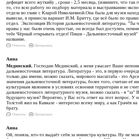
дефицит всего жуткийу , сроки - 2,5 месяца, (извините, что так г
то, сто всю работу по подбору материала и выстраиванию эксп
отдела во главе с Кларой Николаевной.Она была для музея наход
вывеске, я принесла вариант И.М. Бритту, где всё было по прав
отдел. Экспозиция История дальневосточной литературы. "Ты чт
нравы у нас были очень простые, он всегда был доступен, помн
тебе Чёрный открывать отдел! Пиши - Дальневосточный музей" 
название.
Ответить
Цитировать
Анна
Мединский
, Господин Мединский, а меня ужасает Ваше непони
дальневосточная литература. Литература - это, в первую очеред
только два имени, можно сказать, мирового масштаба - это Арс
значения дальневосточной литературы, более того, считаю её 
культурным явлением в условиях освоения территории и не счи
дальневосточного литературного музея, можно сказать - я "за" 
будущего музея? Вероятно, у Вас есть ответ на этот вопрос. У на
Толстой жил на Кавказе - интересно всему миру, а как Грачёв на
брату.
Ответить
Цитировать
Анна
Ой, поняла, кто-то выдаёт себя за министра культуры. Ну не м