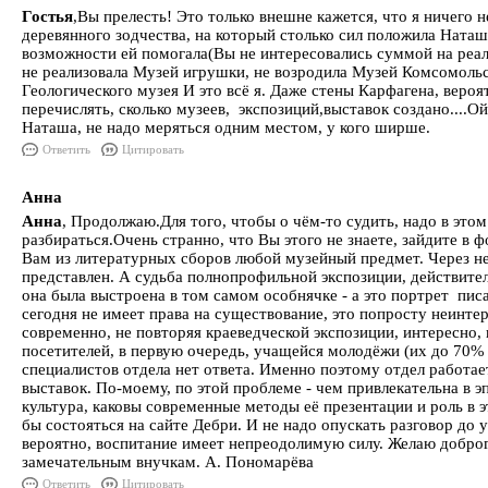
Гостья
,Вы прелесть! Это только внешне кажется, что я ничего
деревянного зодчества, на который столько сил положила Наташ
возможности ей помогала(Вы не интересовались суммой на реали
не реализовала Музей игрушки, не возродила Музей Комсомольс
Геологического музея И это всё я. Даже стены Карфагена, вероя
перечислять, сколько музеев, экспозиций,выставок создано....Ой
Наташа, не надо меряться одним местом, у кого ширше.
Ответить
Цитировать
Анна
Анна
, Продолжаю.Для того, чтобы о чём-то судить, надо в это
разбираться.Очень странно, что Вы этого не знаете, зайдите в 
Вам из литературных сборов любой музейный предмет. Через н
представлен. А судьба полнопрофильной экспозиции, действитель
она была выстроена в том самом особнячке - а это портрет писа
сегодня не имеет права на существование, это попросту неинтер
современно, не повторяя краеведческой экспозиции, интересно,
посетителей, в первую очередь, учащейся молодёжи (их до 70% 
специалистов отдела нет ответа. Именно поэтому отдел работае
выставок. По-моему, по этой проблеме - чем привлекательна в 
культура, каковы современные методы её презентации и роль в 
бы состояться на сайте Дебри. И не надо опускать разговор до 
вероятно, воспитание имеет непреодолимую силу. Желаю добро
замечательным внучкам. А. Пономарёва
Ответить
Цитировать