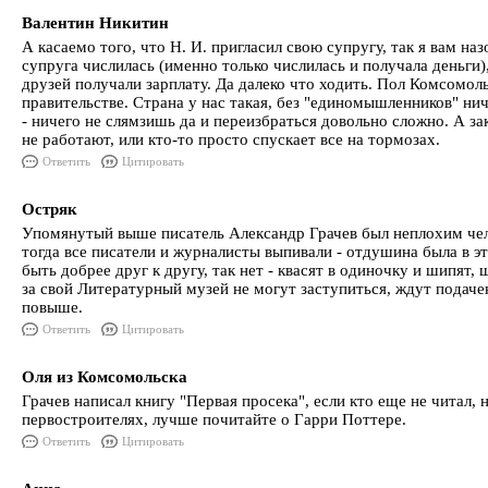
Валентин Никитин
А касаемо того, что Н. И. пригласил свою супругу, так я вам наз
супруга числилась (именно только числилась и получала деньги)
друзей получали зарплату. Да далеко что ходить. Пол Комсомоль
правительстве. Страна у нас такая, без "единомышленников" нич
- ничего не слямзишь да и переизбраться довольно сложно. А з
не работают, или кто-то просто спускает все на тормозах.
Ответить
Цитировать
Остряк
Упомянутый выше писатель Александр Грачев был неплохим чело
тогда все писатели и журналисты выпивали - отдушина была в 
быть добрее друг к другу, так нет - квасят в одиночку и шипят,
за свой Литературный музей не могут заступиться, ждут подаче
повыше.
Ответить
Цитировать
Оля из Комсомольска
Грачев написал книгу "Первая просека", если кто еще не читал, н
первостроителях, лучше почитайте о Гарри Поттере.
Ответить
Цитировать