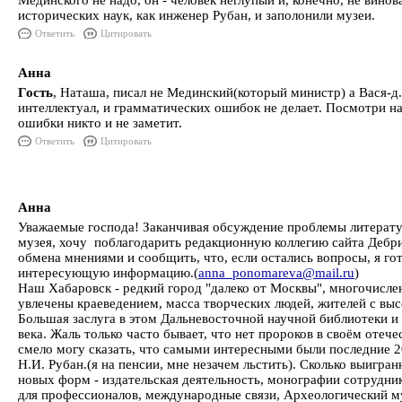
Мединского не надо, он - человек неглупый и, конечно, не винов
исторических наук, как инженер Рубан, и заполонили музеи.
Ответить
Цитировать
Анна
Гость
, Наташа, писал не Мединский(который министр) а Вася-д.
интеллектуал, и грамматических ошибок не делает. Посмотри на 
ошибки никто и не заметит.
Ответить
Цитировать
Анна
Уважаемые господа! Заканчивая обсуждение проблемы литерату
музея, хочу поблагодарить редакционную коллегию сайта Дебр
обмена мнениями и сообщить, что, если остались вопросы, я го
интересующую информацию.(
anna_ponomareva@mail.ru
)
Наш Хабаровск - редкий город "далеко от Москвы", многочисле
увлечены краеведением, масса творческих людей, жителей с вы
Большая заслуга в этом Дальневосточной научной библиотеки и 
века. Жаль только часто бывает, что нет пророков в своём отече
смело могу сказать, что самыми интересными были последние 20
Н.И. Рубан.(я на пенсии, мне незачем льстить). Сколько выигран
новых форм - издательская деятельность, монографии сотрудни
для профессионалов, международные связи, Археологический м