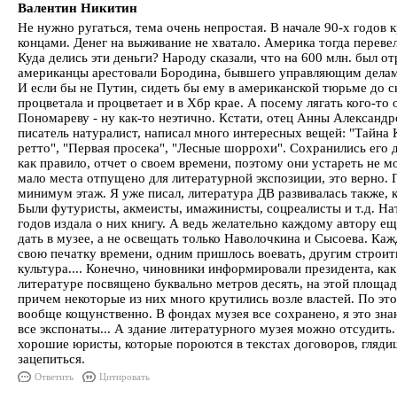
Валентин Никитин
Не нужно ругаться, тема очень непростая. В начале 90-х годов к
концами. Денег на выживание не хватало. Америка тогда переве
Куда делись эти деньги? Народу сказали, что на 600 млн. был о
американцы арестовали Бородина, бывшего управляющим делами 
И если бы не Путин, сидеть бы ему в американской тюрьме до с
процветала и процветает и в Хбр крае. А посему лягать кого-то 
Пономареву - ну как-то неэтично. Кстати, отец Анны Александр
писатель натуралист, написал много интересных вещей: "Тайна 
ретто", "Первая просека", "Лесные шоррохи". Сохранились его д
как правило, отчет о своем времени, поэтому они устареть не мо
мало места отпущено для литературной экспозиции, это верно. 
минимум этаж. Я уже писал, литература ДВ развивалась также, к
Были футуристы, акмеисты, имажинисты, соцреалисты и т.д. Нат
годов издала о них книгу. А ведь желательно каждому автору е
дать в музее, а не освещать только Наволочкина и Сысоева. Каж
свою печатку времени, одним пришлось воевать, другим строит
культура.... Конечно, чиновники информировали президента, как
литературе посвящено буквально метров десять, на этой площад
причем некоторые из них много крутились возле властей. По эт
вообще кощунственно. В фондах музея все сохранено, я это зна
все экспонаты... А здание литературного музея можно отсудить
хорошие юристы, которые пороются в текстах договоров, гляди
зацепиться.
Ответить
Цитировать