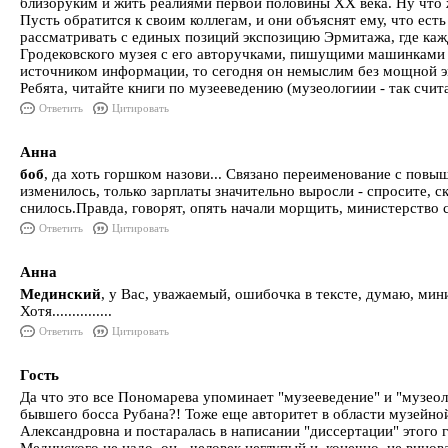
близоруким и жить реалиями первой половины ХХ века. Ну что
Пусть обратится к своим коллегам, и они объяснят ему, что ес
рассматривать с единых позиций экспозицию Эрмитажа, где ка
Гродековского музея с его авторучками, пишущими машинками и
источником информации, то сегодня он немыслим без мощной 
Ребята, читайте книги по музееведению (музеологиии - так счит
Ответить
Цитировать
Анна
боб
, да хоть горшком назови... Связано переименование с повы
изменилось, только зарплаты значительно выросли - спросите, с
снилось.Правда, говорят, опять начали морщить, министерство 
Ответить
Цитировать
Анна
Мединский
, у Вас, уважаемый, ошибочка в тексте, думаю, мин
Хотя...............
Ответить
Цитировать
Гость
Да что это все Пономарева упоминает "музееведение" и "музеол
бывшего босса Рубана?! Тоже еще авторитет в области музейно
Александровна и постаралась в написании "диссертации" этого 