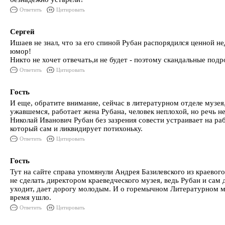
Ответить
Цитировать
Сергей
Ишаев не знал, что за его спиной Рубан распорядился ценной 
юмор!
Никто не хочет отвечать,и не будет - поэтому скандальные подр
Ответить
Цитировать
Гость
И еще, обратите внимание, сейчас в литературном отделе музея,
ужавшемся, работает жена Рубана, человек неплохой, но речь не 
Николай Иванович Рубан без зазрения совести устраивает на раб
который сам и ликвидирует потихоньку.
Ответить
Цитировать
Гость
Тут на сайте справа упомянули Андрея Базилевского из краевого
не сделать директором краеведческого музея, ведь Рубан и сам д
уходит, дает дорогу молодым. И о горемычном Литературном му
время ушло.
Ответить
Цитировать