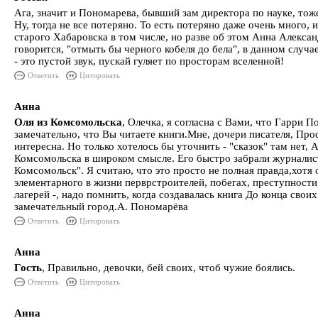
Ага, значит и Пономарева, бывший зам директора по науке, тож
Ну, тогда не все потеряно. То есть потеряно даже очень много, 
старого Хабаровска в том числе, но разве об этом Анна Алексан
говорится, "отмыть бы черного кобеля до бела", в данном случа
- это пустой звук, пускай гуляет по просторам вселенной!
Ответить
Цитировать
Анна
Оля из Комсомольска
, Олечка, я согласна с Вами, что Гарри П
замечательно, что Вы читаете книги.Мне, дочери писателя, Прос
интересна. Но только хотелось бы уточнить - "сказок" там нет,
Комсомольска в широком смысле. Его быстро забрали журналис
Комсомольск". Я считаю, что это просто не полная правда,хотя 
элементарного в жизни перврстроителей, побегах, преступности
лагерей -, надо помнить, когда создавалась книга До конца сво
замечательный город.А. Пономарёва
Ответить
Цитировать
Анна
Гость
, Правильно, девочки, бей своих, чтоб чужие боялись.
Ответить
Цитировать
Анна