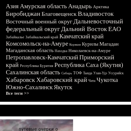
Азия
Амурская область
Анадырь
Арктика
Биробиджан
Владивосток
Благовещенск
Дальневосточный
Восточный военный округ
федеральный округ
Дальний Восток
ЕАО
Камчатский край
Забайкалье
Забайкальский край
Комсомольск-на-Амуре
Магадан
Курилы
Корякия
Магаданская область
Николаевск-на-Амуре
Находка
Приморский
Петропавловск-Камчатский
край
Республика Саха (Якутия)
Республика Бурятия
Сахалинская область
ТОФ
Тында
Улан-Удэ
Уссурийск
Сибирь
Хабаровск
Хабаровский край
Чукотка
Чита
Южно-Сахалинск
Якутск
Все теги >>