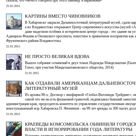
сказала, что «нечего говорить про этого пьяницу и наркомана»
25.01.2015
КАРТИНЫ ВМЕСТО ЧИНОВНИКОВ
В Хабаровске закрыли Дальневосточный литературный музей, сдали цар
а во Владивостоке открывают Центр современного искусства (музей «А
даже выделили особняк в историческом центре города - это здание на угл
Адмирала Фокина и Океанского проспекта, известное в привычном восприятии как 
Фрунзенского района Владивостока
22.01.2015
НЕ ПРОСТО ВЕЛИКАЯ ВДОВА
Вышло собрание сочинений в двух томах Надежды Мандельштам (Екат
Гонзо, при участии Мандельштамовского общества, 2014)
21.01.2015
КАК ОТДАВАЛИ АМЕРИКАНЦАМ ДАЛЬНЕВОСТО
ЛИТЕРАТУРНЫЙ МУЗЕЙ
Из архива 90-х: Договор с инофирмой «Глобал-Виллиндж Трейдинг», о
самой что ни на есть филькиной грамотой, подписывал бывший заместит
администрации края, председатель комитета по управлению государственным имуще
многоуважаемый мэр Хабаровска П. Филиппов - на 99 лет аренды за 300 тысяч до
21.01.2015
КРАЕВЕДЫ КОМСОМОЛЬСКА ОБВИНИЛИ ГОРОДС
ВЛАСТИ В ИГНОРИРОВАНИИ ГОДА ЛИТЕРАТУРЫ
Историко-краеведческую литературу, издаваемую местными авторами, с