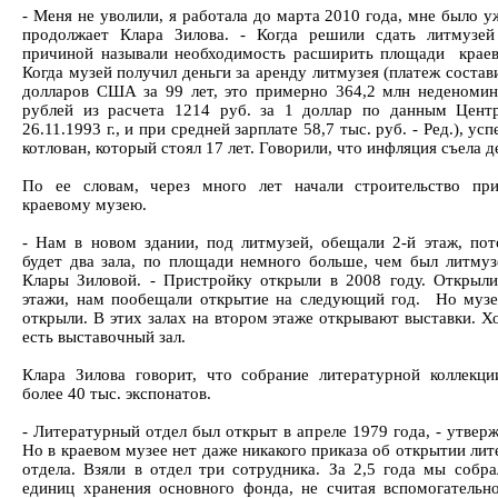
- Меня не уволили, я работала до марта 2010 года, мне было уж
продолжает Клара Зилова. - Когда решили сдать литмузей
причиной называли необходимость расширить площади краев
Когда музей получил деньги за аренду литмузея (платеж состав
долларов США за 99 лет, это примерно 364,2 млн неденоми
рублей из расчета 1214 руб. за 1 доллар по данным Цент
26.11.1993 г., и при средней зарплате 58,7 тыс. руб. - Ред.), ус
котлован, который стоял 17 лет. Говорили, что инфляция съела де
По ее словам, через много лет начали строительство пр
краевому музею.
- Нам в новом здании, под литмузей, обещали 2-й этаж, пот
будет два зала, по площади немного больше, чем был литмузе
Клары Зиловой. - Пристройку открыли в 2008 году. Открыли
этажи, нам пообещали открытие на следующий год. Но музе
открыли. В этих залах на втором этаже открывают выставки. Х
есть выставочный зал.
Клара Зилова говорит, что собрание литературной коллекци
более 40 тыс. экспонатов.
- Литературный отдел был открыт в апреле 1979 года, - утверж
Но в краевом музее нет даже никакого приказа об открытии ли
отдела. Взяли в отдел три сотрудника. За 2,5 года мы собра
единиц хранения основного фонда, не считая вспомогательн