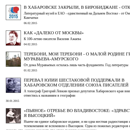
В ХАБАРОВСКЕ ЗАКРЫЛИ, В БИРОБИДЖАНЕ - ОТ
Литературный музей в ЕАО - единственный на Дальнем Востоке - от Ом
Камчатки
06.02.2015
КАК «ДАЛЕКО ОТ МОСКВЫ»
К 100-летию писателя Василия Ажаева
04.02.2015
ТЕРЕБОНИ, МОИ ТЕРЕБОНИ - О МАЛОЙ РОДИНЕ Г
МУРАВЬЕВА-АМУРСКОГО
От дома Муравьевых осталась лишь часть фундамента. Год литературы
01.02.2015
ПЕРЕВАЛ ЮЛИИ ШЕСТАКОВОЙ ПОДДЕРЖАЛИ В
ХАБАРОВСКОМ ОТДЕЛЕНИИ СОЮЗА ПИСАТЕЛЕЙ
А топограф Григорий Левкин призвал депутатов Хабаровского края вн
отнестись к названиям в географии
30.01.2015
«ПЬЯНОЕ» ОТРЕБЬЕ ВО ВЛАДИВОСТОКЕ: «ЗДРАВС
Я ВЫСОЦКИЙ»
Нынче ни единое хабаровское издание, и ни одна местная радиостанция 
телекомпания не вспомнили о Высоцком. Одна из пожилых редакторов 