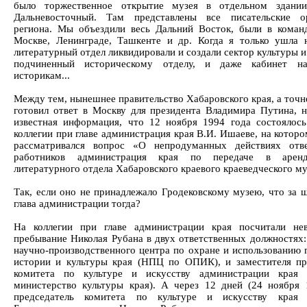
было торжественное открытие музея в отдельном здани
Дальневосточный. Там представлены все писательские ор
региона. Мы объездили весь Дальний Восток, были в коман
Москве, Ленинграде, Ташкенте и др. Когда я только ушла 
литературный отдел ликвидировали и создали сектор культуры и
подчиненный историческому отделу, и даже кабинет н
историкам...
Между тем, нынешнее правительство Хабаровского края, а точне
готовил ответ в Москву для президента Владимира Путина, 
известная информация, что 12 ноября 1994 года состоялось
коллегии при главе администрация края В.И. Ишаеве, на котор
рассматривался вопрос «О непродуманных действиях отве
работников администрация края по передаче в арен
литературного отдела Хабаровского краевого краеведческого му
Так, если оно не принадлежало Гродековскому музею, что за 
глава администрации тогда?
На коллегии при главе администрации края посчитали не
пребывание Николая Рубана в двух ответственных должностях:
научно-производственного центра по охране и использованию 
истории и культуры края (НПЦ по ОПИК), и заместителя пр
комитета по культуре и искусству администрации края 
министерство культуры края). А через 12 дней (24 ноября 
председатель комитета по культуре и искусству края 