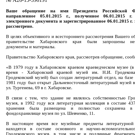
№ А26-13-596191
Ваше обращение на имя Президента Российской Фе
направленное 05.01.2015 г., полученное 06.01.2015 г
электронного документа и зарегистрированное 06.01.2015 г. 
рассмотрено.
В целях объективного и всестороннего рассмотрения Вашего о
правительстве Хабаровского края были запрошены не
документы и материалы.
Правительство Хабаровского края, рассмотрев обращение, сооб
«В 1979 году в Хабаровском краевом краеведческом музее (в
время - Хабаровский краевой музей им. Н.И. Гродекова
Гродековский музей) был создан литературный отдел, на базе 
1981 году был открыт Дальневосточный литературный музей в
ул. Тургенева, 69 в г. Хабаровске.
В связи с тем, что здание не являлось собственностью Гро
музея, в 1992 году вся литературная коллекция в составе 43
хранения была размещена и полностью сохранена в
фондохранилище музея по ул. Шевченко, 11.
В настоящее время все музейные предметы литературной 
находятся в составе основного и научно-вспомогательно
Гродековского музея, в том числе и подлинные фрагмент