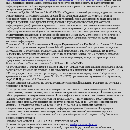
ДВ», хранящий информацию, гражданско-правовую ответственность за распространение
информации не несет. Сайт и редакция основываются и работают на основании ст.8 «Право на
доступ к информации» ФЗ-149.
Согласно пп.3,4,6 ст.57 Закона РФ «О СМИ», «Редакция, главный редактор, журналист не несут
ответственности за распространение сведений, не соответствующих действительности и
порочащих честь и достоинство граждан и организаций, либо ущемляющих права и законные
интересы граждан, либо представляющих собой злоупотребление свободой массовой
информации и (или) правами журналиста: ...если они являются дословным воспроизведением
сообщений и материалов или их фрагментов, распространенных другим средством массовой
информации (а также сообщения, переданные в пресс-релизах и информация государственных,
общественных организаций и объединений), которое может быть установлено и привлечено к
ответственности за данное нарушение законодательства Российской Федерации о средствах
массовой информации».
Согласно абз.3, п.13 Постановления Пленума Верховного Суда РФ №16 от 15 июня 2010 года
«О практике применения судами Закона РФ «О средствах массовой информации», «по делам,
вытекающим из содержания распространенной информации, распространитель не является
надлежащим ответчиком, поскольку исходя из положений Закона РФ «О средствах массовой
информации» не вправе вмешиваться в деятельность редакции, в ходе которой определяется
содержание сообщений и материалов».
Воспользуйтесь «Правом на ответ» (ст.46 Закона РФ «О СМИ»).
«В соответствии с положением ч.3 ст.196 ГПК РФ, обязанность компенсации морального вреда
подлежит возложению на авторов, а по опубликованию опровержения, в порядке ч.2 ст.152 ГК
РФ - на учредителя и главного редактор», - из апелляционного определения Хабаровского
краевого суда от 22.08.2012 г. (дело №33-5325/2012) председательствующего И.И.Куликовой,
судей С.И.Дорожко, Н.В.Пестовой.
Мнения авторов материалов не всегда совпадают с позицией редакции. Редакция не вступает в
переписку с авторами.
Редакция не несет ответственность за содержание внешних ссылок и комментариев. За них
ответственны, соответственно, исключительно их правообладатели и авторы. Комментарии на
сайте приравнены к выражению мнения. Блоги и форум не входят в электронное периодическое
издание «Дебри-ДВ», ответственность за достоверность и наполняемость несут авторы.
Политические опросы/голосования проводятся согласно ч.2. ст.46 «Опросы общественного
мнения» Федерального закона от 12.06.2002 г. № 67-ФЗ «Об основных гарантиях
избирательных прав и права на участие в референдуме граждан Российской Федерации»;
считать, там где не указано: лицо (лица), заказавшее (заказавших) проведение опроса и
оплатившее (оплативших) указанную публикацию (обнародование) - едино - сайт, без оплаты -
безвозмездно/бесплатно.
Часовой пояс сервера UTC+11 (AEST), фактически +8 мск.
Если вы обнаружили ошибки на сайте, пожалуйста,
сообщите нам об этом
.
Распространение информации о политической, социальной, духовной жизни общества,