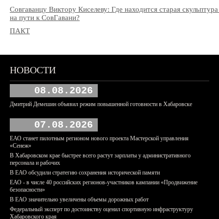
Совгаванцу Виктору Киселеву: Где находится старая скульптура
на пути к СовГавани?
ПАКТ
НОВОСТИ
08.08.2026
Дмитрий Демешин объявил режим повышенной готовности в Хабаровске
07.08.2026
ЕАО станет пилотным регионом нового проекта Мастерской управления
«Сенеж»
В Хабаровском крае быстрее всего растут зарплаты у административного
персонала и рабочих
В ЕАО обсудили стратегию сохранения исторической памяти
ЕАО - в числе 40 российских регионов-участников кампании «Продвижение
безопасности»
В ЕАО значительно увеличены объемы дорожных работ
Федеральный эксперт по достоинству оценил спортивную инфраструктуру
Хабаровского края