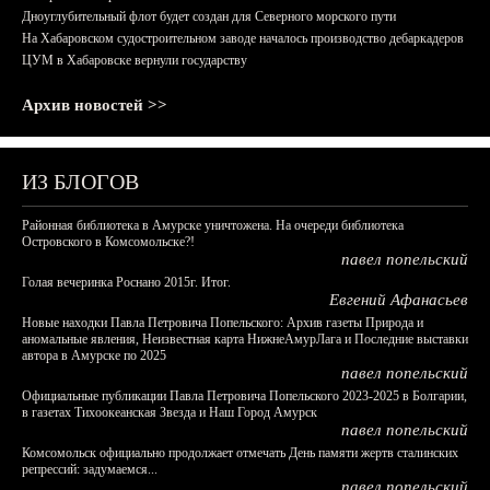
Дноуглубительный флот будет создан для Северного морского пути
На Хабаровском судостроительном заводе началось производство дебаркадеров
ЦУМ в Хабаровске вернули государству
Архив новостей >>
ИЗ БЛОГОВ
Районная библиотека в Амурске уничтожена. На очереди библиотека
Островского в Комсомольске?!
павел попельский
Голая вечеринка Роснано 2015г. Итог.
Евгений Афанасьев
Новые находки Павла Петровича Попельского: Архив газеты Природа и
аномальные явления, Неизвестная карта НижнеАмурЛага и Последние выставки
автора в Амурске по 2025
павел попельский
Официальные публикации Павла Петровича Попельского 2023-2025 в Болгарии,
в газетах Тихоокеанская Звезда и Наш Город Амурск
павел попельский
Комсомольск официально продолжает отмечать День памяти жертв сталинских
репрессий: задумаемся...
павел попельский