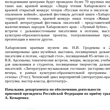
молодежными центрами будет проведено более 70 крупных ме
таких как: краевой конкурс «Лидер чтения Хабаровского к
краевой открытый конкурс чтецов «Русские поэты и писатели 
опаленном войной», краевой фестиваль детской книги «Хабаро
-территория чтения», краевой конкурс юных чтецов «Живая 
краевой литературный фестиваль писателей - представителе
малочисленных народов Хабаровского края - «Лунный бубен», 
встречи с дальневосточными писателями и поэтами, выст
культурно-образовательные проекты, театрализованные пред
презентации и многое другое.
Хабаровским краевым музеем им. Н.И. Гродекова в 
запланированы: цикл музейных выставок, посвященных дальн
писателям и поэтам, «круглый стол», посвященный 85-летию со
В.К. Арсеньева; тематические встречи, лекции, экскурсии, учеб
для школьников и студентов, посвященные творчеству дальн
писателей; «Литературно-музыкальная гостиная» (историко-ли
вечера, в рамках культурно-образовательной программы 
сезоны» (Утес); Чеховский цикл мероприятий (литературно-кра
прогулки, мастер-классы, фототеатр)».
Начальник департамента по обеспечению деятельности
приемной президента Российской Федерации по приёму гра
А. Козыренко.