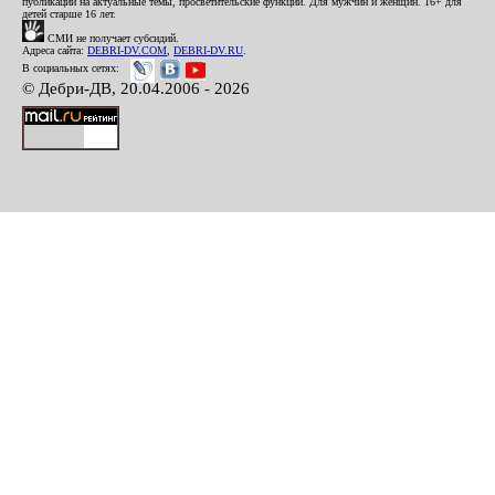
публикации на актуальные темы, просветительские функции. Для мужчин и женщин. 16+ для
детей старше 16 лет.
СМИ не получает субсидий.
Адреса сайта:
DEBRI-DV.COM
,
DEBRI-DV.RU
.
В социальных сетях:
© Дебри-ДВ, 20.04.2006 - 2026