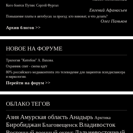
Кого боится Путин: Сергей Фургал
Евгений Афанасьев
Повышение платы в автобусах за проезд: кто виноват, и что делать?
Олег Паньков
Архив блогов >>
НОВОЕ НА ФОРУМЕ
Трилогия "Китобои" А. Вахова.
Охранник спит - смена идёт
80% российского медиаконтента это телевидение для пациентов психдиспансера
и наркологии.
Перейти на форум >>
ОБЛАКО ТЕГОВ
Азия
Амурская область
Анадырь
Арктика
Биробиджан
Владивосток
Благовещенск
Дальневосточный
Восточный военный округ