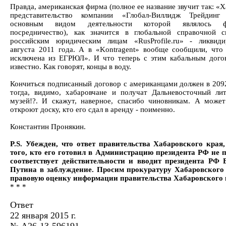
Правда, американская фирма (полное ее название звучит так: «
представительство компании «Глобал-Виллидж Трейдинг 
основным видом деятельности которой являлось фи
посредничество), как значится в глобальной справочной 
российским юридическим лицам «RusProfile.ru» - ликвид
августа 2011 года. А в «Kontragent» вообще сообщили, что
исключена из ЕГРЮЛ». И что теперь с этим кабальным дого
известно. Как говорят, концы в воду.
Кончиться подписанный договор с американцами должен в 2092
тогда, видимо, хабаровчане и получат Дальневосточный ли
музей!?. И скажут, наверное, спасибо чиновникам. А може
откроют доску, кто его сдал в аренду - поименно.
Константин Пронякин.
P.S. Убежден, что ответ правительства Хабаровского края
того, кто его готовил в Администрацию президента РФ не 
соответствует действительности и вводит президента РФ
Путина в заблуждение. Просим прокуратуру Хабаровского
правовую оценку информации правительства Хабаровского 
* * *
Ответ
22 января 2015 г.