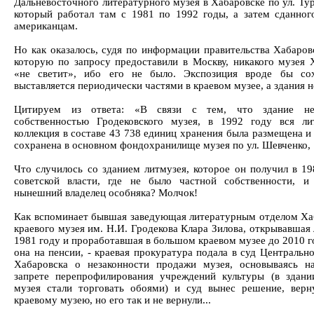
Дальневосточного литературного музея в Хабаровске по ул. Тур
который работал там с 1981 по 1992 годы, а затем сданног
американцам.
Но как оказалось, судя по информации правительства Хабаровс
которую по запросу предоставили в Москву, никакого музея 
«не светит», ибо его не было. Экспозиция вроде бы сох
выставляется периодически частями в краевом музее, а здания н
Цитируем из ответа: «В связи с тем, что здание не
собственностью Гродековского музея, в 1992 году вся ли
коллекция в составе 43 738 единиц хранения была размещена и
сохранена в основном фондохранилище музея по ул. Шевченко, 
Что случилось со зданием литмузея, которое он получил в 19
советской власти, где не было частной собственности, и
нынешний владелец особняка? Молчок!
Как вспоминает бывшая заведующая литературным отделом Ха
краевого музея им. Н.И. Гродекова Клара Зилова, открывавшая
1981 году и проработавшая в большом краевом музее до 2010 г
она на пенсии, - краевая прокуратура подала в суд Центральн
Хабаровска о незаконности продажи музея, основываясь н
запрете перепрофилирования учреждений культуры (в здан
музея стали торговать обоями) и суд вынес решение, верн
краевому музею, но его так и не вернули...