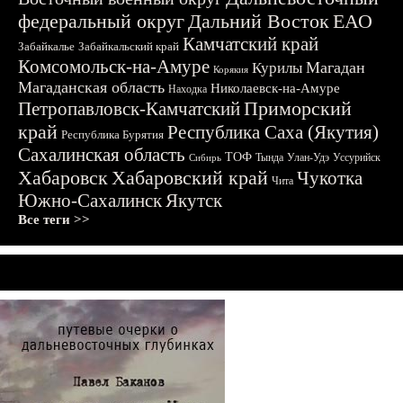
федеральный округ
Дальний Восток
ЕАО
Камчатский край
Забайкалье
Забайкальский край
Комсомольск-на-Амуре
Магадан
Курилы
Корякия
Магаданская область
Николаевск-на-Амуре
Находка
Приморский
Петропавловск-Камчатский
край
Республика Саха (Якутия)
Республика Бурятия
Сахалинская область
ТОФ
Тында
Улан-Удэ
Уссурийск
Сибирь
Хабаровск
Хабаровский край
Чукотка
Чита
Южно-Сахалинск
Якутск
Все теги >>