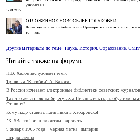
реализовать
17.01.2015
ОТЛОЖЕННОЕ НОВОСЕЛЬЕ ГОРЬКОВКИ
Новое здание краевой библиотеки в Приморье построить не легче, чем
15.01.2015
Другие материалы по теме "Наука, История, Образование, СМИ
Читайте также на форуме
П.В. Халов заслуживает этого
Трилогия "Китобои" А. Вахова.
В России исчезают электронные библиотеки советских журнало
Так что же стояло на берегу села Пивань: вокзал, глобус или па
Сталину?
Кому надо ставить памятники в Хабаровске!
"ХабВести" решили оптимизировать
9 января 1905 года. "Чёрная метка" империи.
поздравления