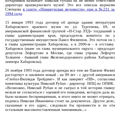
Бочарников назначает Николая Рубана на не менее ответствен
директора краеведческого музея! Это все описала журнали
Слепцова
в газете «Приамурские ведомости» еще в №231 за
1994 года
.
15 января 1993 года договор об аренде здания литературн
Хабаровского краевого музея по ул. Тургенева, 69, п
американской финансовой группой «Н-Стар ЛТД» тогдашний з
главы администрации края, председатель комитета по у
государственным имуществом Павел Филиппов. Это потом он с
в главы администрации Хабаровска, а в 2000-м - в отставку
Хабаровск (ныне он глава муниципального округа - председат
депутатов Лефортово в Москве, где глава управы Лефорт
Толкачев - бывший глава Железнодорожного района Хабаровск
заммэра Хабаровска).
26 ноября 1993 года договор аренды все тем же Павлом Фили
расторгнут и заключен новый - на 99 лет - с другой американ
«Глобал-Виллидж Трейдинг». И как заверяет «ПВ», согласовы
памятника культуры Николай Рубан - директор НПЦ по ОПИК.
«Возможно, Николай Рубан и не сыграл в той истории главну
нельзя не согласиться с оценкой его поведения, которую дала ко
было названо беспринципным, и этого никто не может отрицать
подпись Николая Ивановича стоит на документах. Другое дело,
сказанные в его адрес, следовало бы произнести и по о
остальным высокопоставленным чиновникам...»