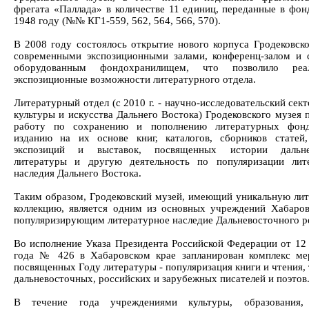
фрегата «Паллада» в количестве 11 единиц, переданные в фон
1948 году (№№ КГ1-559, 562, 564, 566, 570).
В 2008 году состоялось открытие нового корпуса Гродековско
современными экспозиционными залами, конференц-залом и 
оборудованным фондохранилищем, что позволило реал
экспозиционные возможности литературного отдела.
Литературный отдел (с 2010 г. - научно-исследовательский сек
культуры и искусства Дальнего Востока) Гродековского музея 
работу по сохранению и пополнению литературных фонд
изданию на их основе книг, каталогов, сборников статей
экспозиций и выставок, посвященных истории дальне
литературы и другую деятельность по популяризации лит
наследия Дальнего Востока.
Таким образом, Гродековский музей, имеющий уникальную ли
коллекцию, является одним из основных учреждений Хабаров
популяризирующим литературное наследие Дальневосточного р
Во исполнение Указа Президента Российской Федерации от 12
года № 426 в Хабаровском крае запланирован комплекс ме
посвященных Году литературы - популяризация книги и чтения,
дальневосточных, российских и зарубежных писателей и поэтов
В течение года учреждениями культуры, образования,