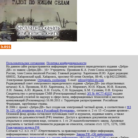
Пользовательское соглашение
,
Политика конфиденциальности
На данном сайте распространяется информация электронного периодического издания «Дебри-
ДВ» со знаком «Дебри-ДВ». 16+ Учредитель: Пронякин К.А. (член Союза журналистов
России, член Союза писателей России). Главный редактор: Харитонова И.Ю. Адрес редакции:
680032, Хабаровский край, Хабаровск, проспект 60-летия Октября, 88-46, т./ф.84212296081.
Электронная приемная:
Отправить сообщение
. E-mail:
editor@debri-dv.com
Редакционный совет электронного периодического издания «Дебри-ДВ» (на общественных
началах): К.А. Пронякин, И.Ю. Харитонова, А.Э. Мирмович, Ю.Н. Юрьев, Ю.В. Ковалев,
Л.Н. Левина, А.Ю. Жданов, Е.Н. Голубь, С.Н. Бурындин, Б.М. Сухинин, О.В. Егорова
Свидетельство о регистрации СМИ (Регистрационный номер)
ЭЛ № ФС77-45537
выдано
Федеральной службой по надзору в сфере связи, информационных технологий и массовых
коммуникаций (Роскомнадзор) 16.06.2011 г. Территория распространения: Российская
Федерация, зарубежные страны.
В 2006 г. проект «Дебри-ДВ» был создан как электронный частный архив, в соответствии с
ФЗ
№ 125 «Об архивном деле в Российской Федерации»
, согласно п. 2 ст. 13 «Создание архивов».
Основной фонд архива составляют публикации газет и журналов, изданные книги, а также
рукописи по дальневосточной (РФ) тематике. Доступ к архивным документам является
открытым в электронном виде, согласно п. 1 ст. 24 вышеобозначенного закона. Архивные
документы к частной собственности редакции не относятся, согласно ст.ст. 1275, 1276, 1306
Гражданского кодекса РФ
.
Согласно ч.2. п.3. ст.17 «Ответственность за правонарушения в сфере информации,
информационных технологий и защиты информации»
Закона РФ «Об информации,
информационных технологиях и о защите информации» (ФЗ-149 от 27.07.06 г.)
архив «Дебри-