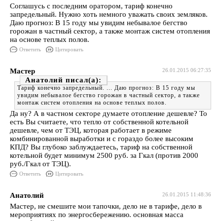
Соглашусь с последним оратором, тариф конечно
запредельный. Нужно хоть немного уважать своих земляков.
Даю прогноз: В 15 году мы увидим небывалое бегство
горожан в частный сектор, а также монтаж систем отопления
на основе теплых полов.
Ответить
Цитировать
Мастер
26.01.2015 06:27:35
Анатолий
Тариф конечно запредельный. ... Даю прогноз: В 15 году мы
увидим небывалое бегство горожан в частный сектор, а также
монтаж систем отопления на основе теплых полов.
Да ну? А в частном секторе думаете отопление дешевле? То
есть Вы считаете, что тепло от собственной котельной
дешевле, чем от ТЭЦ, которая работает в режиме
комбинированной выработки и с гораздо более высоким
КПД? Вы глубоко заблуждаетесь, тариф на собственной
котельной будет минимум 2500 руб. за Гкал (против 2000
руб./Гкал от ТЭЦ).
Ответить
Цитировать
Анатолий
26.01.2015 11:48:36
Мастер, не смешите мои тапочки, дело не в тарифе, дело в
мероприятиях по энергосбережению. основная масса