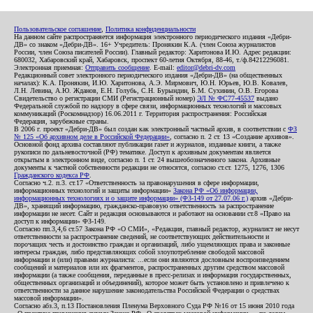
Пользовательское соглашение
,
Политика конфиденциальности
На данном сайте распространяется информация электронного периодического издания «Дебри-
ДВ» со знаком «Дебри-ДВ». 16+ Учредитель: Пронякин К.А. (член Союза журналистов
России, член Союза писателей России). Главный редактор: Харитонова И.Ю. Адрес редакции:
680032, Хабаровский край, Хабаровск, проспект 60-летия Октября, 88-46, т./ф.84212296081.
Электронная приемная:
Отправить сообщение
. E-mail:
editor@debri-dv.com
Редакционный совет электронного периодического издания «Дебри-ДВ» (на общественных
началах): К.А. Пронякин, И.Ю. Харитонова, А.Э. Мирмович, Ю.Н. Юрьев, Ю.В. Ковалев,
Л.Н. Левина, А.Ю. Жданов, Е.Н. Голубь, С.Н. Бурындин, Б.М. Сухинин, О.В. Егорова
Свидетельство о регистрации СМИ (Регистрационный номер)
ЭЛ № ФС77-45537
выдано
Федеральной службой по надзору в сфере связи, информационных технологий и массовых
коммуникаций (Роскомнадзор) 16.06.2011 г. Территория распространения: Российская
Федерация, зарубежные страны.
В 2006 г. проект «Дебри-ДВ» был создан как электронный частный архив, в соответствии с
ФЗ
№ 125 «Об архивном деле в Российской Федерации»
, согласно п. 2 ст. 13 «Создание архивов».
Основной фонд архива составляют публикации газет и журналов, изданные книги, а также
рукописи по дальневосточной (РФ) тематике. Доступ к архивным документам является
открытым в электронном виде, согласно п. 1 ст. 24 вышеобозначенного закона. Архивные
документы к частной собственности редакции не относятся, согласно ст.ст. 1275, 1276, 1306
Гражданского кодекса РФ
.
Согласно ч.2. п.3. ст.17 «Ответственность за правонарушения в сфере информации,
информационных технологий и защиты информации»
Закона РФ «Об информации,
информационных технологиях и о защите информации» (ФЗ-149 от 27.07.06 г.)
архив «Дебри-
ДВ», хранящий информацию, гражданско-правовую ответственность за распространение
информации не несет. Сайт и редакция основываются и работают на основании ст.8 «Право на
доступ к информации» ФЗ-149.
Согласно пп.3,4,6 ст.57 Закона РФ «О СМИ», «Редакция, главный редактор, журналист не несут
ответственности за распространение сведений, не соответствующих действительности и
порочащих честь и достоинство граждан и организаций, либо ущемляющих права и законные
интересы граждан, либо представляющих собой злоупотребление свободой массовой
информации и (или) правами журналиста: ...если они являются дословным воспроизведением
сообщений и материалов или их фрагментов, распространенных другим средством массовой
информации (а также сообщения, переданные в пресс-релизах и информация государственных,
общественных организаций и объединений), которое может быть установлено и привлечено к
ответственности за данное нарушение законодательства Российской Федерации о средствах
массовой информации».
Согласно абз.3, п.13 Постановления Пленума Верховного Суда РФ №16 от 15 июня 2010 года