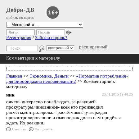
Дебри-ДВ
мобильная версия
Логин
Пароль
Регистрация
/
Забыли пароль?
расширенный
Комментарии к материалу
Главная
>>
Экономика, Деньги
>>
«Норматив потребления»
для Биробиджана неправильный-2
>> Комментарии к
материалу
ник
23.01.2015 19:48:25
оччень интересно понаблюдать за реакцией
прокуратуры,чиновников- всех кто производил
расчёты,контролировал "расчётчиков",утверждал
проконтролированное и главное,как долго нам придётся
ждать Их реакции.
Ответить
Цитировать