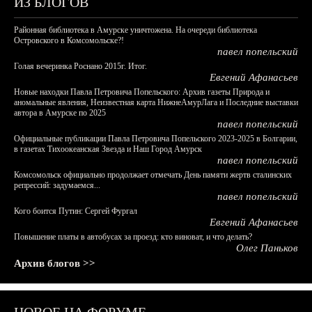
ИЗ БЛОГОВ
Районная библиотека в Амурске уничтожена. На очереди библиотека
Островского в Комсомольске?!
павел попельский
Голая вечеринка Роснано 2015г. Итог.
Евгений Афанасьев
Новые находки Павла Петровича Попельского: Архив газеты Природа и
аномальные явления, Неизвестная карта НижнеАмурЛага и Последние выставки
автора в Амурске по 2025
павел попельский
Официальные публикации Павла Петровича Попельского 2023-2025 в Болгарии,
в газетах Тихоокеанская Звезда и Наш Город Амурск
павел попельский
Комсомольск официально продолжает отмечать День памяти жертв сталинских
репрессий: задумаемся...
павел попельский
Кого боится Путин: Сергей Фургал
Евгений Афанасьев
Повышение платы в автобусах за проезд: кто виноват, и что делать?
Олег Паньков
Архив блогов >>