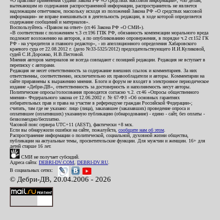
«О практике применения судами Закона РФ «О средствах массовой информации», «по делам,
вытекающим из содержания распространенной информации, распространитель не является
надлежащим ответчиком, поскольку исходя из положений Закона РФ «О средствах массовой
информации» не вправе вмешиваться в деятельность редакции, в ходе которой определяется
содержание сообщений и материалов».
Воспользуйтесь «Правом на ответ» (ст.46 Закона РФ «О СМИ»).
«В соответствии с положением ч.3 ст.196 ГПК РФ, обязанность компенсации морального вреда
подлежит возложению на авторов, а по опубликованию опровержения, в порядке ч.2 ст.152 ГК
РФ - на учредителя и главного редактор», - из апелляционного определения Хабаровского
краевого суда от 22.08.2012 г. (дело №33-5325/2012) председательствующего И.И.Куликовой,
судей С.И.Дорожко, Н.В.Пестовой.
Мнения авторов материалов не всегда совпадают с позицией редакции. Редакция не вступает в
переписку с авторами.
Редакция не несет ответственность за содержание внешних ссылок и комментариев. За них
ответственны, соответственно, исключительно их правообладатели и авторы. Комментарии на
сайте приравнены к выражению мнения. Блоги и форум не входят в электронное периодическое
издание «Дебри-ДВ», ответственность за достоверность и наполняемость несут авторы.
Политические опросы/голосования проводятся согласно ч.2. ст.46 «Опросы общественного
мнения» Федерального закона от 12.06.2002 г. № 67-ФЗ «Об основных гарантиях
избирательных прав и права на участие в референдуме граждан Российской Федерации»;
считать, там где не указано: лицо (лица), заказавшее (заказавших) проведение опроса и
оплатившее (оплативших) указанную публикацию (обнародование) - едино - сайт, без оплаты -
безвозмездно/бесплатно.
Часовой пояс сервера UTC+11 (AEST), фактически +8 мск.
Если вы обнаружили ошибки на сайте, пожалуйста,
сообщите нам об этом
.
Распространение информации о политической, социальной, духовной жизни общества,
публикации на актуальные темы, просветительские функции. Для мужчин и женщин. 16+ для
детей старше 16 лет.
СМИ не получает субсидий.
Адреса сайта:
DEBRI-DV.COM
,
DEBRI-DV.RU
.
В социальных сетях:
© Дебри-ДВ, 20.04.2006 - 2026