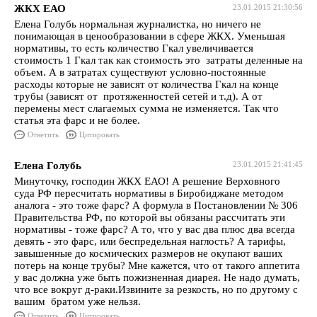
ЖКХ ЕАО
23.01.2015 21:30:56
Елена Голубь нормальная журналистка, но ничего не
понимающая в ценообразовании в сфере ЖКХ. Уменьшая
нормативы, то есть количество Гкал увеличивается
стоимость 1 Гкал так как стоимость это затраты деленные на
объем. А в затратах существуют условно-постоянные
расходы которые не зависят от количества Гкал на конце
трубы (зависят от протяженностей сетей и т.д). А от
перемены мест слагаемых сумма не изменяется. Так что
статья эта фарс и не более.
Ответить
Цитировать
Елена Голубь
23.01.2015 21:41:45
Минуточку, господин ЖКХ ЕАО! А решение Верховного
суда РФ пересчитать нормативы в Биробиджане методом
аналога - это тоже фарс? А формула в Постановлении № 306
Правительства РФ, по которой вы обязаны рассчитать эти
нормативы - тоже фарс? А то, что у вас два плюс два всегда
девять - это фарс, или беспредельная наглость? А тарифы,
завышенные до космических размеров не окупают ваших
потерь на конце трубы? Мне кажется, что от такого аппетита
у вас должна уже быть пожизненная диарея. Не надо думать,
что все вокруг д-раки.Извините за резкость, но по другому с
вашим братом уже нельзя.
Ответить
Цитировать