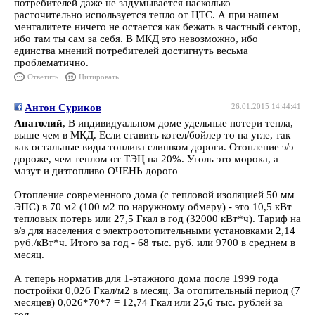
потребителей даже не задумывается насколько
расточительно используется тепло от ЦТС. А при нашем
менталитете ничего не остается как бежать в частный сектор,
ибо там ты сам за себя. В МКД это невозможно, ибо
единства мнений потребителей достигнуть весьма
проблематично.
Ответить
Цитировать
Антон Суриков
26.01.2015 14:44:41
Анатолий
, В индивидуальном доме удельные потери тепла,
выше чем в МКД. Если ставить котел/бойлер то на угле, так
как остальные виды топлива слишком дороги. Отопление э/э
дороже, чем теплом от ТЭЦ на 20%. Уголь это морока, а
мазут и дизтопливо ОЧЕНЬ дорого
Отопление современного дома (с тепловой изоляцией 50 мм
ЭПС) в 70 м2 (100 м2 по наружному обмеру) - это 10,5 кВт
тепловых потерь или 27,5 Гкал в год (32000 кВт*ч). Тариф на
э/э для населения с электроотопительными установками 2,14
руб./кВт*ч. Итого за год - 68 тыс. руб. или 9700 в среднем в
месяц.
А теперь норматив для 1-этажного дома после 1999 года
постройки 0,026 Гкал/м2 в месяц. За отопительный период (7
месяцев) 0,026*70*7 = 12,74 Гкал или 25,6 тыс. рублей за
год.