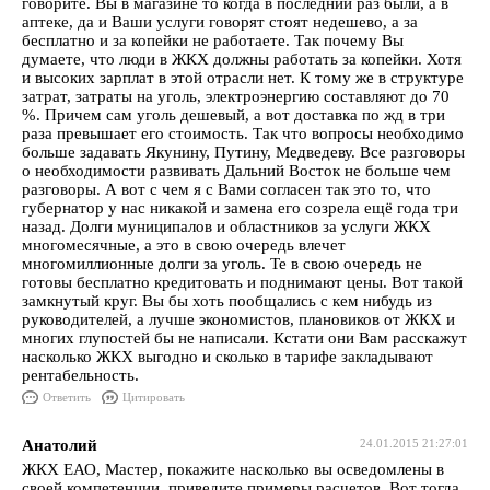
говорите. Вы в магазине то когда в последний раз были, а в
аптеке, да и Ваши услуги говорят стоят недешево, а за
бесплатно и за копейки не работаете. Так почему Вы
думаете, что люди в ЖКХ должны работать за копейки. Хотя
и высоких зарплат в этой отрасли нет. К тому же в структуре
затрат, затраты на уголь, электроэнергию составляют до 70
%. Причем сам уголь дешевый, а вот доставка по жд в три
раза превышает его стоимость. Так что вопросы необходимо
больше задавать Якунину, Путину, Медведеву. Все разговоры
о необходимости развивать Дальний Восток не больше чем
разговоры. А вот с чем я с Вами согласен так это то, что
губернатор у нас никакой и замена его созрела ещё года три
назад. Долги муниципалов и областников за услуги ЖКХ
многомесячные, а это в свою очередь влечет
многомиллионные долги за уголь. Те в свою очередь не
готовы бесплатно кредитовать и поднимают цены. Вот такой
замкнутый круг. Вы бы хоть пообщались с кем нибудь из
руководителей, а лучше экономистов, плановиков от ЖКХ и
многих глупостей бы не написали. Кстати они Вам расскажут
насколько ЖКХ выгодно и сколько в тарифе закладывают
рентабельность.
Ответить
Цитировать
Анатолий
24.01.2015 21:27:01
ЖКХ ЕАО, Мастер, покажите насколько вы осведомлены в
своей компетенции, приведите примеры расчетов. Вот тогда