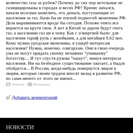
количество газа за рубеж? Почему до сих пор котельные не
газицицированы в городах и весях РФ? Кризис начался,
начали мозгами шевелить, что деньги, поступающие от
населения за газ, были бы не плохой подмогой экономике РФ.
Дела выравниваются вроде бы сегодня. Похоже опять все
вернется на круги свои. А вот в Китай за даром будут гнать
газ, а населению газ ни к чему. Как с э/энергией было: для
населения тариф рупь с копейками, а для китайцев 0,62 коп.
Кому нужна уродская экономика, в ущерб интересам
населения? Нужна, конечно, олигархам. Они в свою очередь
ума не могут придать своему нечаянно "упавшему"
богатству.... И тут спустя рукова "пашут", минуя интересы
населения. Им на безбедное существование хватает, а быдло
обойдется... В России, когда-нибудь повернутся лицом к
людям, которые своим трудом вносят вклад в развитие РФ,
но сами ничего от этого не имеют...
Ответить
Цитировать
Добавить комментарий
НОВОСТИ