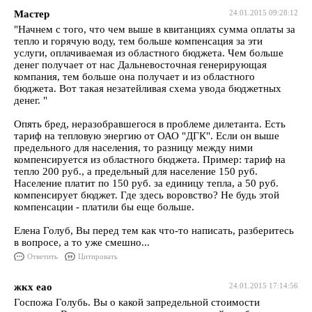
Мастер
24.01.2015 09:28:12
"Начнем с того, что чем выше в квитанциях сумма оплаты за
тепло и горячую воду, тем больше компенсация за эти
услуги, оплачиваемая из областного бюджета. Чем больше
денег получает от нас Дальневосточная генерирующая
компания, тем больше она получает и из областного
бюджета. Вот такая незатейливая схема увода бюджетных
денег. "
Опять бред, неразобравшегося в проблеме дилетанта. Есть
тариф на тепловую энергию от ОАО "ДГК". Если он выше
предельного для населения, то разницу между ними
компенсируется из областного бюджета. Пример: тариф на
тепло 200 руб., а предельный для население 150 руб.
Население платит по 150 руб. за единицу тепла, а 50 руб.
компенсирует бюджет. Где здесь воровство? Не будь этой
компенсации - платили бы еще больше.
Елена Голуб, Вы перед тем как что-то написать, разберитесь
в вопросе, а то уже смешно...
Ответить
Цитировать
жкх еао
24.01.2015 17:14:56
Госпожа Голубь. Вы о какой запредельной стоимости