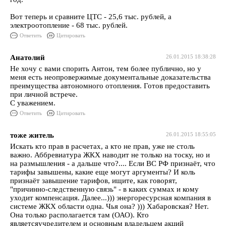
Вот теперь и сравните ЦТС - 25,6 тыс. рублей, а
электроотопление - 68 тыс. рублей.
Ответить
Цитировать
Анатолий
26.01.2015 18:38:28
Не хочу с вами спорить Антон, тем более публично, но у
меня есть неопровержимые документальные доказательства
преимущества автономного отопления. Готов предоставить
при личной встрече.
С уважением.
Ответить
Цитировать
тоже житель
26.01.2015 18:55:05
Искать кто прав в расчетах, а кто не прав, уже не столь
важно. Аббревиатура ЖКХ наводит не только на тоску, но и
на размышления - а дальше что?.... Если ВС РФ признаёт, что
тарифы завышены, какие еще могут аргументы? И коль
признаёт завышение тарифов, ищите, как говорят,
"причинно-следственную связь" - в каких суммах и кому
уходит компенсация. Далее...))) энергоресурсная компания в
системе ЖКХ области одна. Чья она? ))) Хабаровская? Нет.
Она только располагается там (ОАО). Кто
являетсяучредителем и основным владельцем акций