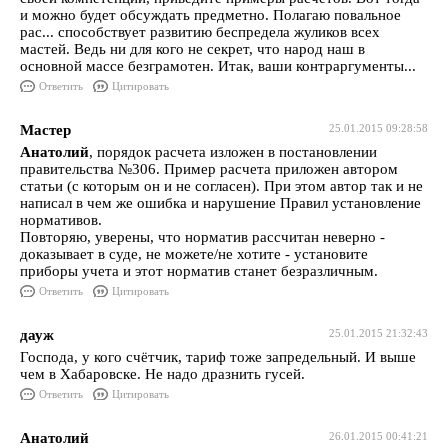
и можно будет обсуждать предметно. Полагаю повальное
рас... способствует развитию беспредела жуликов всех
мастей. Ведь ни для кого не секрет, что народ наш в
основной массе безграмотен. Итак, ваши контраргументы...
Ответить
Цитировать
Мастер
25.01.2015 09:28:58
Анатолий
, порядок расчета изложен в постановлении
правительства №306. Пример расчета приложен автором
статьи (с которым он и не согласен). При этом автор так и не
написал в чем же ошибка и нарушение Правил установление
нормативов.
Повторяю, уверены, что норматив рассчитан неверно -
доказывает в суде, не можете/не хотите - установите
приборы учета и этот норматив станет безразличным.
Ответить
Цитировать
дауж
25.01.2015 21:32:43
Господа, у кого счётчик, тариф тоже запредельный. И выше
чем в Хабаровске. Не надо дразнить гусей.
Ответить
Цитировать
Анатолий
26.01.2015 00:41:21