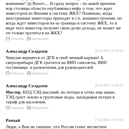
компании? ))) Вооот.... И сразу вопрос - по какой причине
мэр столицы области опубликовал инфу о том, что ждет
инвесторов из Японии в систему ЖКХ? Понимаю, когда
иностранные инвесторы приходят в с/х, машиностроение, но
когда ждут инвесторов из-за границы в систему ЖКХ, то в
виде чего инвестор получит свою долю дохода, не может же
он только тратиться на ЖКХ?
Ответить
Цитировать
Александр Солдатов
26.03.2015 13:38:00
Чинуши кормятся от ДГК в свой личный карман! А
сверхприбыри ДГК тратятся на ВИП самолеты, ВИП
гостинници и развлечения для руководителей.
Ответить
Цитировать
Александр Солдатов
26.03.2015 13:42:51
Мастер
, КПД ТЭЦ высокий, но потери в сетях еще выше.
ТЭЦ греет землю и грунтовые воды, закладывая потери в
тариф для населения.
Ответить
Цитировать
Рамзай
27.03.2015 16:37:03
Люди, а Вам не смешно, что Россия гонит несметное