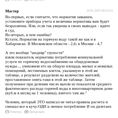
Мастер
24.01.2015 09:13:24
Во-первых, если считаете, что норматив завышен,
установите приборы учета и величина норматива вам будет
безразлична. Или, если так уверены в своих выводах - идите
в суд.
Во-вторых, в чем ошибка?
Кстати, Норматив на горячую воду такой же как и в
Хабаровске. В Московском области - 2,6; в Москве - 4,7
А это вообще "шедевр" глупости"
взяли показатель норматива потребления коммунальной
услуги по горячему водоснабжению на общедомовые
нужды..., умножили его на общую площадь жилых и нежилых
помещений, лестничных клеток, указанную в этой же
таблице, а результат разделили на количество жителей,
проставленное опять-таки в этой же таблице. Затем
полученное при делении число вычли из показателя среднего
фактического расхода горячей воды в многоквартирном доме
(куб.м в месяц на 1 человека), взятого там же."
Человек, который ЭТО написал не читал правила расчета и
смешал все в кучу:ОДН и личное потребление И он дилетант.
Ответить
Цитировать