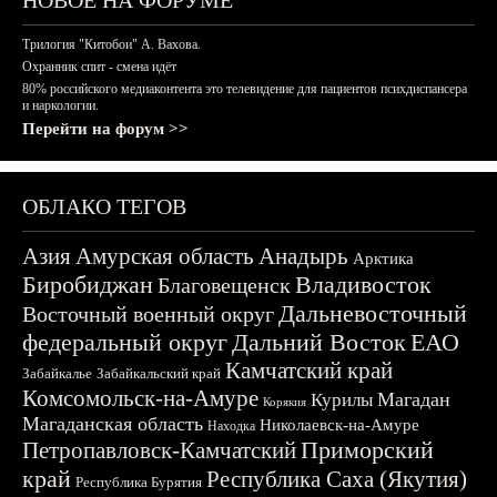
НОВОЕ НА ФОРУМЕ
Трилогия "Китобои" А. Вахова.
Охранник спит - смена идёт
80% российского медиаконтента это телевидение для пациентов психдиспансера
и наркологии.
Перейти на форум >>
ОБЛАКО ТЕГОВ
Азия
Амурская область
Анадырь
Арктика
Биробиджан
Владивосток
Благовещенск
Дальневосточный
Восточный военный округ
федеральный округ
Дальний Восток
ЕАО
Камчатский край
Забайкалье
Забайкальский край
Комсомольск-на-Амуре
Магадан
Курилы
Корякия
Магаданская область
Николаевск-на-Амуре
Находка
Приморский
Петропавловск-Камчатский
край
Республика Саха (Якутия)
Республика Бурятия