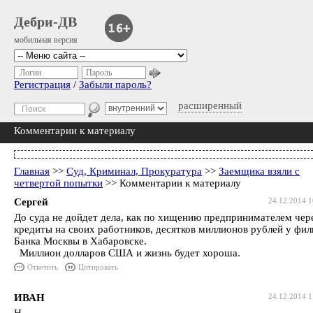
Дебри-ДВ
мобильная версия
Логин
Пароль
Регистрация
/
Забыли пароль?
расширенный
Комментарии к материалу
Главная
>>
Суд, Криминал, Прокуратура
>>
Заемщика взяли с
четвертой попытки
>> Комментарии к материалу
Сергей
24.12.2014 1
До суда не дойдет дела, как по хищению предпринимателем чер
кредиты на своих работников, десятков миллионов рублей у фил
Банка Москвы в Хабаровске.
Миллион долларов США и жизнь будет хороша.
Ответить
Цитировать
ИВАН
24.12.2014 1