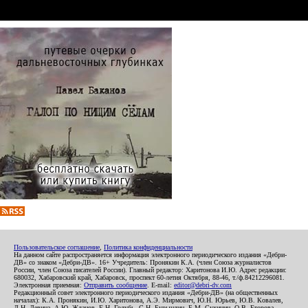
Пользовательское соглашение
,
Политика конфиденциальности
На данном сайте распространяется информация электронного периодического издания «Дебри-
ДВ» со знаком «Дебри-ДВ». 16+ Учредитель: Пронякин К.А. (член Союза журналистов
России, член Союза писателей России). Главный редактор: Харитонова И.Ю. Адрес редакции:
680032, Хабаровский край, Хабаровск, проспект 60-летия Октября, 88-46, т./ф.84212296081.
Электронная приемная:
Отправить сообщение
. E-mail:
editor@debri-dv.com
Редакционный совет электронного периодического издания «Дебри-ДВ» (на общественных
началах): К.А. Пронякин, И.Ю. Харитонова, А.Э. Мирмович, Ю.Н. Юрьев, Ю.В. Ковалев,
Л.Н. Левина, А.Ю. Жданов, Е.Н. Голубь, С.Н. Бурындин, Б.М. Сухинин, О.В. Егорова