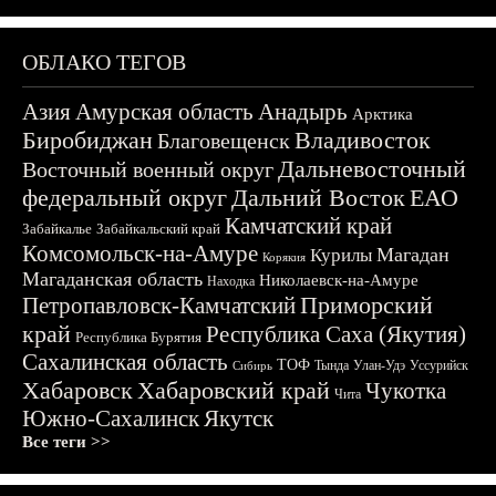
ОБЛАКО ТЕГОВ
Азия
Амурская область
Анадырь
Арктика
Биробиджан
Владивосток
Благовещенск
Дальневосточный
Восточный военный округ
федеральный округ
Дальний Восток
ЕАО
Камчатский край
Забайкалье
Забайкальский край
Комсомольск-на-Амуре
Магадан
Курилы
Корякия
Магаданская область
Николаевск-на-Амуре
Находка
Приморский
Петропавловск-Камчатский
край
Республика Саха (Якутия)
Республика Бурятия
Сахалинская область
ТОФ
Тында
Улан-Удэ
Уссурийск
Сибирь
Хабаровск
Хабаровский край
Чукотка
Чита
Южно-Сахалинск
Якутск
Все теги >>