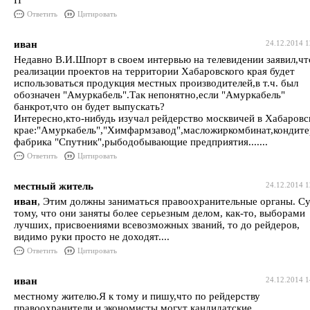
Н
Ответить
Цитировать
иван
24.12.2014 1
Недавно В.И.Шпорт в своем интервью на телевидении заявил,чт
реализации проектов на территории Хабаровского края будет
использоваться продукция местных производителей,в т.ч. был
обозначен "Амуркабель".Так непонятно,если "Амуркабель"
банкрот,что он будет выпускать?
Интересно,кто-нибудь изучал рейдерство москвичей в Хабаров
крае:"Амуркабель","Химфармзавод",масложиркомбинат,кондите
фабрика "Спутник",рыбодобывающие предприятия.......
Ответить
Цитировать
местный житель
24.12.2014 1
иван
, Этим должны заниматься правоохранительные органы. Су
тому, что они заняты более серьезным делом, как-то, выборами
лучших, присвоениями всевозможных званий, то до рейдеров,
видимо руки просто не доходят....
Ответить
Цитировать
иван
24.12.2014 1
местному жителю.Я к тому и пишу,что по рейдерству
правоохранители и экономисты могут кандидатские