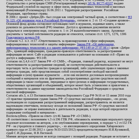
Свидетельство о регистрации СМИ (Регистрационный номер)
ЭЛ № ФС77-45537
выдано
Федеральной службой по надзору в сфере связи, информационных технологий и массовых
коммуникаций (Роскомнадзор) 16.06.2011 г. Территория распространения: Российская
Федерация, зарубежные страны.
В 2006 г. проект «Дебри-ДВ» был создан как электронный частный архив, в соответствии с
ФЗ
№ 125 «Об архивном деле в Российской Федерации»
, согласно п. 2 ст. 13 «Создание архивов».
Основной фонд архива составляют публикации газет и журналов, изданные книги, а также
рукописи по дальневосточной (РФ) тематике. Доступ к архивным документам является
открытым в электронном виде, согласно п. 1 ст. 24 вышеобозначенного закона. Архивные
документы к частной собственности редакции не относятся, согласно ст.ст. 1275, 1276, 1306
Гражданского кодекса РФ
.
Согласно ч.2. п.3. ст.17 «Ответственность за правонарушения в сфере информации,
информационных технологий и защиты информации»
Закона РФ «Об информации,
информационных технологиях и о защите информации» (ФЗ-149 от 27.07.06 г.)
архив «Дебри-
ДВ», хранящий информацию, гражданско-правовую ответственность за распространение
информации не несет. Сайт и редакция основываются и работают на основании ст.8 «Право на
доступ к информации» ФЗ-149.
Согласно пп.3,4,6 ст.57 Закона РФ «О СМИ», «Редакция, главный редактор, журналист не несут
ответственности за распространение сведений, не соответствующих действительности и
порочащих честь и достоинство граждан и организаций, либо ущемляющих права и законные
интересы граждан, либо представляющих собой злоупотребление свободой массовой
информации и (или) правами журналиста: ...если они являются дословным воспроизведением
сообщений и материалов или их фрагментов, распространенных другим средством массовой
информации (а также сообщения, переданные в пресс-релизах и информация государственных,
общественных организаций и объединений), которое может быть установлено и привлечено к
ответственности за данное нарушение законодательства Российской Федерации о средствах
массовой информации».
Согласно абз.3, п.13 Постановления Пленума Верховного Суда РФ №16 от 15 июня 2010 года
«О практике применения судами Закона РФ «О средствах массовой информации», «по делам,
вытекающим из содержания распространенной информации, распространитель не является
надлежащим ответчиком, поскольку исходя из положений Закона РФ «О средствах массовой
информации» не вправе вмешиваться в деятельность редакции, в ходе которой определяется
содержание сообщений и материалов».
Воспользуйтесь «Правом на ответ» (ст.46 Закона РФ «О СМИ»).
«В соответствии с положением ч.3 ст.196 ГПК РФ, обязанность компенсации морального вреда
подлежит возложению на авторов, а по опубликованию опровержения, в порядке ч.2 ст.152 ГК
РФ - на учредителя и главного редактор», - из апелляционного определения Хабаровского
краевого суда от 22.08.2012 г. (дело №33-5325/2012) председательствующего И.И.Куликовой,
судей С.И.Дорожко, Н.В.Пестовой.
Мнения авторов материалов не всегда совпадают с позицией редакции. Редакция не вступает в