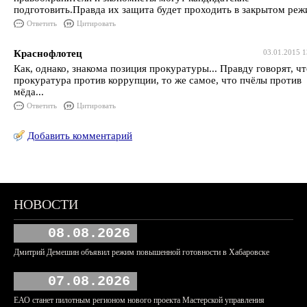
подготовить.Правда их защита будет проходить в закрытом реж
Ответить
Цитировать
Краснофлотец
03.01.2015 1
Как, однако, знакома позиция прокуратуры... Правду говорят, ч
прокуратура против коррупции, то же самое, что пчёлы против
мёда...
Ответить
Цитировать
Добавить комментарий
НОВОСТИ
08.08.2026
Дмитрий Демешин объявил режим повышенной готовности в Хабаровске
07.08.2026
ЕАО станет пилотным регионом нового проекта Мастерской управления