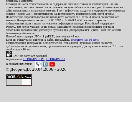
переписку с авторами.
Редакция не несет ответственность за содержание внешних ссылок и комментариев. За них
ответственны, соответственно, исключительно их правообладатели и авторы. Комментарии на
сайте приравнены к выражению мнения. Блоги и форум не входят в электронное периодическое
издание «Дебри-ДВ», ответственность за достоверность и наполняемость несут авторы.
Политические опросы/голосования проводятся согласно ч.2. ст.46 «Опросы общественного
мнения» Федерального закона от 12.06.2002 г. № 67-ФЗ «Об основных гарантиях
избирательных прав и права на участие в референдуме граждан Российской Федерации»;
считать, там где не указано: лицо (лица), заказавшее (заказавших) проведение опроса и
оплатившее (оплативших) указанную публикацию (обнародование) - едино - сайт, без оплаты -
безвозмездно/бесплатно.
Часовой пояс сервера UTC+11 (AEST), фактически +8 мск.
Если вы обнаружили ошибки на сайте, пожалуйста,
сообщите нам об этом
.
Распространение информации о политической, социальной, духовной жизни общества,
публикации на актуальные темы, просветительские функции. Для мужчин и женщин. 16+ для
детей старше 16 лет.
СМИ не получает субсидий.
Адреса сайта:
DEBRI-DV.COM
,
DEBRI-DV.RU
.
В социальных сетях:
© Дебри-ДВ, 20.04.2006 - 2026