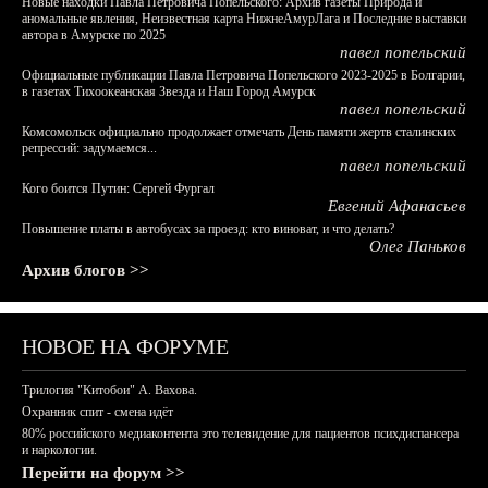
Новые находки Павла Петровича Попельского: Архив газеты Природа и
аномальные явления, Неизвестная карта НижнеАмурЛага и Последние выставки
автора в Амурске по 2025
павел попельский
Официальные публикации Павла Петровича Попельского 2023-2025 в Болгарии,
в газетах Тихоокеанская Звезда и Наш Город Амурск
павел попельский
Комсомольск официально продолжает отмечать День памяти жертв сталинских
репрессий: задумаемся...
павел попельский
Кого боится Путин: Сергей Фургал
Евгений Афанасьев
Повышение платы в автобусах за проезд: кто виноват, и что делать?
Олег Паньков
Архив блогов >>
НОВОЕ НА ФОРУМЕ
Трилогия "Китобои" А. Вахова.
Охранник спит - смена идёт
80% российского медиаконтента это телевидение для пациентов психдиспансера
и наркологии.
Перейти на форум >>