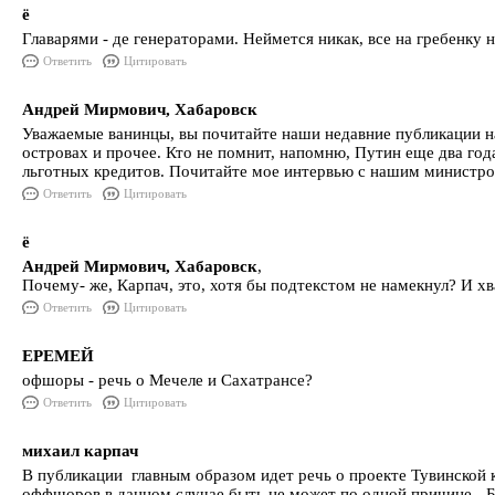
ё
Главарями - де генераторами. Неймется никак, все на гребенку 
Ответить
Цитировать
Андрей Мирмович, Хабаровск
Уважаемые ванинцы, вы почитайте наши недавние публикации н
островах и прочее. Кто не помнит, напомню, Путин еще два года
льготных кредитов. Почитайте мое интервью с нашим министро
Ответить
Цитировать
ё
Андрей Мирмович, Хабаровск
,
Почему- же, Карпач, это, хотя бы подтекстом не намекнул? И х
Ответить
Цитировать
ЕРЕМЕЙ
офшоры - речь о Мечеле и Сахатрансе?
Ответить
Цитировать
михаил карпач
В публикации главным образом идет речь о проекте Тувинской к
оффшоров в данном случае быть не может по одной причине - Ба