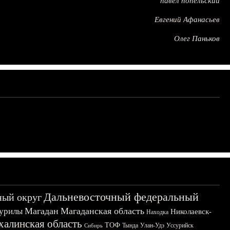
павел попельский
Евгений Афанасьев
Олег Паньков
Дальневосточный федеральный
ный округ
Магадан
Магаданская область
урилы
Николаевск-
Находка
халинская область
ТОФ
Тында
Улан-Удэ
Уссурийск
Сибирь