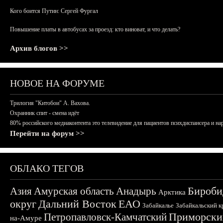
Кого боится Путин: Сергей Фургал
Повышение платы в автобусах за проезд: кто виноват, и что делать?
Архив блогов >>
НОВОЕ НА ФОРУМЕ
Трилогия "Китобои" А. Вахова.
Охранник спит - смена идёт
80% российского медиаконтента это телевидение для пациентов психдиспансера и на
Перейти на форум >>
ОБЛАКО ТЕГОВ
Бироби
Азия
Амурская область
Анадырь
Арктика
округ
Дальний Восток
ЕАО
Забайкалье
Забайкальский к
Приморски
Петропавловск-Камчатский
на-Амуре