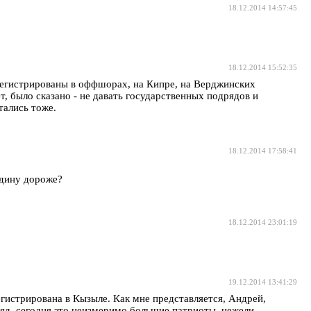
18.12.2014 14:57:45
18.12.2014 15:52:35
регистрированы в оффшорах, на Кипре, на Верджинских
т, было сказано - не давать государственных подрядов и
тались тоже.
18.12.2014 17:58:41
одину дороже?
18.12.2014 23:01:19
19.12.2014 13:41:29
гистрирована в Кызыле. Как мне представляется, Андрей,
ляд, сегодня это неизмеримо большие патриоты, нежели