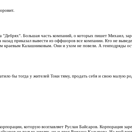
норовит.
а "Дебрях". Большая часть компаний, о которых пишет Михаил, за
 назад приказал вывести из оффшоров все компании. Кто не выведе
м краевым Калашниковым. Они и ухом не повели. А генподряды ос
ватило бы тогда у жителей Токи тяму, продать себя и свою малую р
орпорации, которую возглавляет Руслан Байсаров. Корпорация заре
йсаров не только земляк, но и друг Рамзана Кадырова. На мой взг