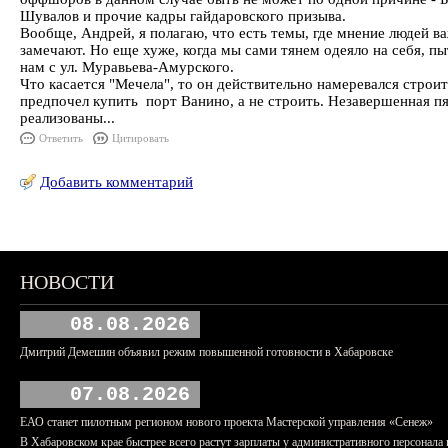
Шувалов и прочие кадры гайдаровского призыва.
Вообще, Андрей, я полагаю, что есть темы, где мнение людей ва
замечают. Но еще хуже, когда мы сами тянем одеяло на себя, пы
нам с ул. Муравьева-Амурского.
Что касается "Мечела", то он действительно намеревался строит
предпочел купить порт Ванино, а не строить. Незавершенная пя
реализованы...
Ответить
Цитировать
Добавить комментарий
НОВОСТИ
08.08.2026
Дмитрий Демешин объявил режим повышенной готовности в Хабаровске
07.08.2026
ЕАО станет пилотным регионом нового проекта Мастерской управления «Сенеж»
В Хабаровском крае быстрее всего растут зарплаты у административного персонала 