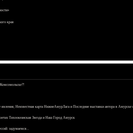
ности»
кого края
 Комсомольске?!
 явления, Неизвестная карта НижнеАмурЛага и Последние выставки автора в Амурске 
азетах Тихоокеанская Звезда и Наш Город Амурск
сий: задумаемся...