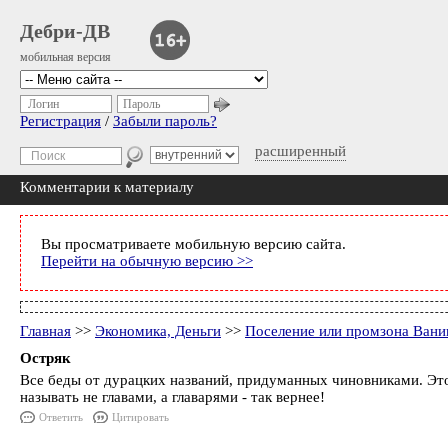
Дебри-ДВ
мобильная версия
Логин
Пароль
Регистрация
/
Забыли пароль?
расширенный
Комментарии к материалу
Вы просматриваете мобильную версию сайта.
Перейти на обычную версию >>
Главная
>>
Экономика, Деньги
>>
Поселение или промзона Вани
Остряк
Все беды от дурацких названий, придуманных чиновниками. Это н
называть не главами, а главарями - так вернее!
Ответить
Цитировать