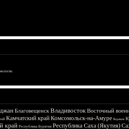
ркологии.
джан
Владивосток
Благовещенск
Восточный воен
Камчатский край
Комсомольск-на-Амуре
К
рай
Корякия
й край
Республика Саха (Якутия)
Са
Республика Бурятия