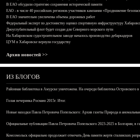
В ЕАО обсудили стратегию сохранения исторической памяти
ЕАО - в числе 40 российских регионов-участников кампании «Продвижение безопас
В ЕАО значительно увеличены объемы дорожных работ
Федеральный эксперт по достоинству оценил спортивную инфраструктуру Хабаровс
Дноуглубительный флот будет создан для Северного морского пути
На Хабаровском судостроительном заводе началось производство дебаркадеров
ЦУМ в Хабаровске вернули государству
Архив новостей >>
ИЗ БЛОГОВ
Районная библиотека в Амурске уничтожена. На очереди библиотека Островского в
Голая вечеринка Роснано 2015г. Итог.
Новые находки Павла Петровича Попельского: Архив газеты Природа и аномальные
Официальные публикации Павла Петровича Попельского 2023-2025 в Болгарии, в г
Комсомольск официально продолжает отмечать День памяти жертв сталинских репрес