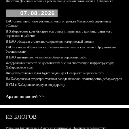
Дмитрий Демешин объявил режим повышенной готовности в Хабаровске
07.08.2026
ЕАО станет пилотным регионом нового проекта Мастерской управления
«Сенеж»
В Хабаровском крае быстрее всего растут зарплаты у административного
персонала и рабочих
В ЕАО обсудили стратегию сохранения исторической памяти
ЕАО - в числе 40 российских регионов-участников кампании «Продвижение
безопасности»
В ЕАО значительно увеличены объемы дорожных работ
Федеральный эксперт по достоинству оценил спортивную инфраструктуру
Хабаровского края
Дноуглубительный флот будет создан для Северного морского пути
На Хабаровском судостроительном заводе началось производство дебаркадеров
ЦУМ в Хабаровске вернули государству
Архив новостей >>
ИЗ БЛОГОВ
Районная библиотека в Амурске уничтожена. На очереди библиотека