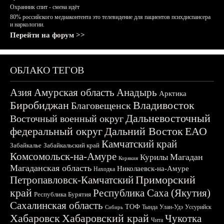
Охранник спит - смена идёт
80% российского медиаконтента это телевидение для пациентов психдиспансера
и наркологии.
Перейти на форум >>
ОБЛАКО ТЕГОВ
Азия
Амурская область
Анадырь
Арктика
Биробиджан
Владивосток
Благовещенск
Дальневосточный
Восточный военный округ
федеральный округ
Дальний Восток
ЕАО
Камчатский край
Забайкалье
Забайкальский край
Комсомольск-на-Амуре
Магадан
Курилы
Корякия
Магаданская область
Николаевск-на-Амуре
Находка
Приморский
Петропавловск-Камчатский
край
Республика Саха (Якутия)
Республика Бурятия
Сахалинская область
ТОФ
Тында
Улан-Удэ
Уссурийск
Сибирь
Хабаровск
Хабаровский край
Чукотка
Чита