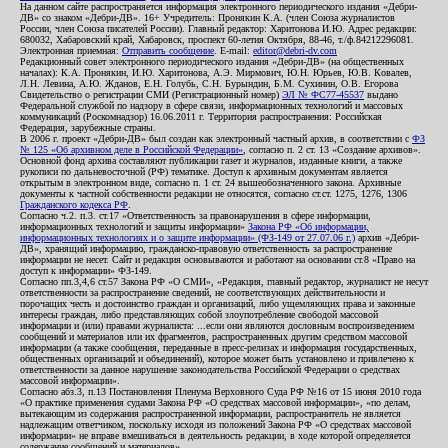
На данном сайте распространяется информация электронного периодического издания «Дебри-
ДВ» со знаком «Дебри-ДВ». 16+ Учредитель: Пронякин К.А. (член Союза журналистов
России, член Союза писателей России). Главный редактор: Харитонова И.Ю. Адрес редакции:
680032, Хабаровский край, Хабаровск, проспект 60-летия Октября, 88-46, т./ф.84212296081.
Электронная приемная:
Отправить сообщение
. E-mail:
editor@debri-dv.com
Редакционный совет электронного периодического издания «Дебри-ДВ» (на общественных
началах): К.А. Пронякин, И.Ю. Харитонова, А.Э. Мирмович, Ю.Н. Юрьев, Ю.В. Ковалев,
Л.Н. Левина, А.Ю. Жданов, Е.Н. Голубь, С.Н. Бурындин, Б.М. Сухинин, О.В. Егорова
Свидетельство о регистрации СМИ (Регистрационный номер)
ЭЛ № ФС77-45537
выдано
Федеральной службой по надзору в сфере связи, информационных технологий и массовых
коммуникаций (Роскомнадзор) 16.06.2011 г. Территория распространения: Российская
Федерация, зарубежные страны.
В 2006 г. проект «Дебри-ДВ» был создан как электронный частный архив, в соответствии с
ФЗ
№ 125 «Об архивном деле в Российской Федерации»
, согласно п. 2 ст. 13 «Создание архивов».
Основной фонд архива составляют публикации газет и журналов, изданные книги, а также
рукописи по дальневосточной (РФ) тематике. Доступ к архивным документам является
открытым в электронном виде, согласно п. 1 ст. 24 вышеобозначенного закона. Архивные
документы к частной собственности редакции не относятся, согласно ст.ст. 1275, 1276, 1306
Гражданского кодекса РФ
.
Согласно ч.2. п.3. ст.17 «Ответственность за правонарушения в сфере информации,
информационных технологий и защиты информации»
Закона РФ «Об информации,
информационных технологиях и о защите информации» (ФЗ-149 от 27.07.06 г.)
архив «Дебри-
ДВ», хранящий информацию, гражданско-правовую ответственность за распространение
информации не несет. Сайт и редакция основываются и работают на основании ст.8 «Право на
доступ к информации» ФЗ-149.
Согласно пп.3,4,6 ст.57 Закона РФ «О СМИ», «Редакция, главный редактор, журналист не несут
ответственности за распространение сведений, не соответствующих действительности и
порочащих честь и достоинство граждан и организаций, либо ущемляющих права и законные
интересы граждан, либо представляющих собой злоупотребление свободой массовой
информации и (или) правами журналиста: ...если они являются дословным воспроизведением
сообщений и материалов или их фрагментов, распространенных другим средством массовой
информации (а также сообщения, переданные в пресс-релизах и информация государственных,
общественных организаций и объединений), которое может быть установлено и привлечено к
ответственности за данное нарушение законодательства Российской Федерации о средствах
массовой информации».
Согласно абз.3, п.13 Постановления Пленума Верховного Суда РФ №16 от 15 июня 2010 года
«О практике применения судами Закона РФ «О средствах массовой информации», «по делам,
вытекающим из содержания распространенной информации, распространитель не является
надлежащим ответчиком, поскольку исходя из положений Закона РФ «О средствах массовой
информации» не вправе вмешиваться в деятельность редакции, в ходе которой определяется
содержание сообщений и материалов».