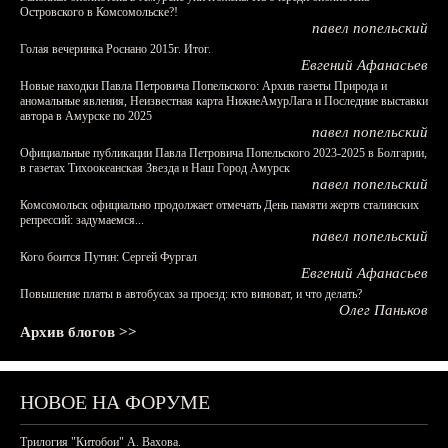
Островского в Комсомольске?!
павел попельский
Голая вечеринка Роснано 2015г. Итог.
Евгений Афанасьев
Новые находки Павла Петровича Попельского: Архив газеты Природа и
аномальные явления, Неизвестная карта НижнеАмурЛага и Последние выставки
автора в Амурске по 2025
павел попельский
Официальные публикации Павла Петровича Попельского 2023-2025 в Болгарии,
в газетах Тихоокеанская Звезда и Наш Город Амурск
павел попельский
Комсомольск официально продолжает отмечать День памяти жертв сталинских
репрессий: задумаемся...
павел попельский
Кого боится Путин: Сергей Фургал
Евгений Афанасьев
Повышение платы в автобусах за проезд: кто виноват, и что делать?
Олег Паньков
Архив блогов >>
НОВОЕ НА ФОРУМЕ
Трилогия "Китобои" А. Вахова.