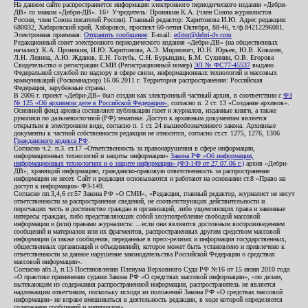
На данном сайте распространяется информация электронного периодического издания «Дебри-
ДВ» со знаком «Дебри-ДВ». 16+ Учредитель: Пронякин К.А. (член Союза журналистов
России, член Союза писателей России). Главный редактор: Харитонова И.Ю. Адрес редакции:
680032, Хабаровский край, Хабаровск, проспект 60-летия Октября, 88-46, т./ф.84212296081.
Электронная приемная:
Отправить сообщение
. E-mail:
editor@debri-dv.com
Редакционный совет электронного периодического издания «Дебри-ДВ» (на общественных
началах): К.А. Пронякин, И.Ю. Харитонова, А.Э. Мирмович, Ю.Н. Юрьев, Ю.В. Ковалев,
Л.Н. Левина, А.Ю. Жданов, Е.Н. Голубь, С.Н. Бурындин, Б.М. Сухинин, О.В. Егорова
Свидетельство о регистрации СМИ (Регистрационный номер)
ЭЛ № ФС77-45537
выдано
Федеральной службой по надзору в сфере связи, информационных технологий и массовых
коммуникаций (Роскомнадзор) 16.06.2011 г. Территория распространения: Российская
Федерация, зарубежные страны.
В 2006 г. проект «Дебри-ДВ» был создан как электронный частный архив, в соответствии с
ФЗ
№ 125 «Об архивном деле в Российской Федерации»
, согласно п. 2 ст. 13 «Создание архивов».
Основной фонд архива составляют публикации газет и журналов, изданные книги, а также
рукописи по дальневосточной (РФ) тематике. Доступ к архивным документам является
открытым в электронном виде, согласно п. 1 ст. 24 вышеобозначенного закона. Архивные
документы к частной собственности редакции не относятся, согласно ст.ст. 1275, 1276, 1306
Гражданского кодекса РФ
.
Согласно ч.2. п.3. ст.17 «Ответственность за правонарушения в сфере информации,
информационных технологий и защиты информации»
Закона РФ «Об информации,
информационных технологиях и о защите информации» (ФЗ-149 от 27.07.06 г.)
архив «Дебри-
ДВ», хранящий информацию, гражданско-правовую ответственность за распространение
информации не несет. Сайт и редакция основываются и работают на основании ст.8 «Право на
доступ к информации» ФЗ-149.
Согласно пп.3,4,6 ст.57 Закона РФ «О СМИ», «Редакция, главный редактор, журналист не несут
ответственности за распространение сведений, не соответствующих действительности и
порочащих честь и достоинство граждан и организаций, либо ущемляющих права и законные
интересы граждан, либо представляющих собой злоупотребление свободой массовой
информации и (или) правами журналиста: ...если они являются дословным воспроизведением
сообщений и материалов или их фрагментов, распространенных другим средством массовой
информации (а также сообщения, переданные в пресс-релизах и информация государственных,
общественных организаций и объединений), которое может быть установлено и привлечено к
ответственности за данное нарушение законодательства Российской Федерации о средствах
массовой информации».
Согласно абз.3, п.13 Постановления Пленума Верховного Суда РФ №16 от 15 июня 2010 года
«О практике применения судами Закона РФ «О средствах массовой информации», «по делам,
вытекающим из содержания распространенной информации, распространитель не является
надлежащим ответчиком, поскольку исходя из положений Закона РФ «О средствах массовой
информации» не вправе вмешиваться в деятельность редакции, в ходе которой определяется
содержание сообщений и материалов».