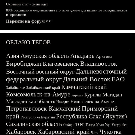
Охранник спит - смена идёт
80% российского медиаконтента это телевидение для пациентов психдиспансера
и наркологии.
Перейти на форум >>
ОБЛАКО ТЕГОВ
Азия
Амурская область
Анадырь
Арктика
Биробиджан
Владивосток
Благовещенск
Дальневосточный
Восточный военный округ
федеральный округ
Дальний Восток
ЕАО
Камчатский край
Забайкалье
Забайкальский край
Комсомольск-на-Амуре
Магадан
Курилы
Корякия
Магаданская область
Николаевск-на-Амуре
Находка
Приморский
Петропавловск-Камчатский
край
Республика Саха (Якутия)
Республика Бурятия
Сахалинская область
ТОФ
Тында
Улан-Удэ
Уссурийск
Сибирь
Хабаровск
Хабаровский край
Чукотка
Чита