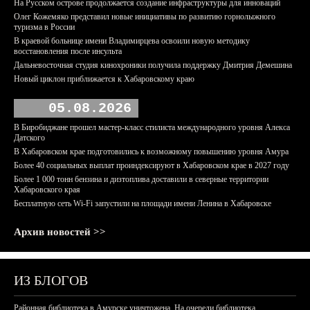
На Русском острове продолжается создание инфраструктуры для инноваций
Олег Кожемяко представил новые инициативы по развитию горнолыжного
туризма в России
В краевой больнице имени Владимирцева освоили новую методику
восстановления после инсульта
Дальневосточная студия кинохроники получила поддержку Дмитрия Демешина
Новый циклон приближается к Хабаровскому краю
05.08.2026
В Биробиджане прошел мастер-класс стилиста международного уровня Алекса
Датского
В Хабаровском крае подготовились к возможному повышению уровня Амура
Более 40 социальных выплат проиндексируют в Хабаровском крае в 2027 году
Более 1 000 тонн бензина и дизтоплива доставили в северные территории
Хабаровского края
Бесплатную сеть Wi-Fi запустили на площади имени Ленина в Хабаровске
Архив новостей >>
ИЗ БЛОГОВ
Районная библиотека в Амурске уничтожена. На очереди библиотека