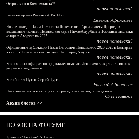
Островского в Комсомольске?!
павел попельский
Голая вечеринка Роснано 2015г. Итог.
Евгений Афанасьев
Новые находки Павла Петровича Попельского: Архив газеты Природа и
аномальные явления, Неизвестная карта НижнеАмурЛага и Последние выставки
автора в Амурске по 2025
павел попельский
Официальные публикации Павла Петровича Попельского 2023-2025 в Болгарии,
в газетах Тихоокеанская Звезда и Наш Город Амурск
павел попельский
Комсомольск официально продолжает отмечать День памяти жертв сталинских
репрессий: задумаемся...
павел попельский
Кого боится Путин: Сергей Фургал
Евгений Афанасьев
Повышение платы в автобусах за проезд: кто виноват, и что делать?
Олег Паньков
Архив блогов >>
НОВОЕ НА ФОРУМЕ
Трилогия "Китобои" А. Вахова.