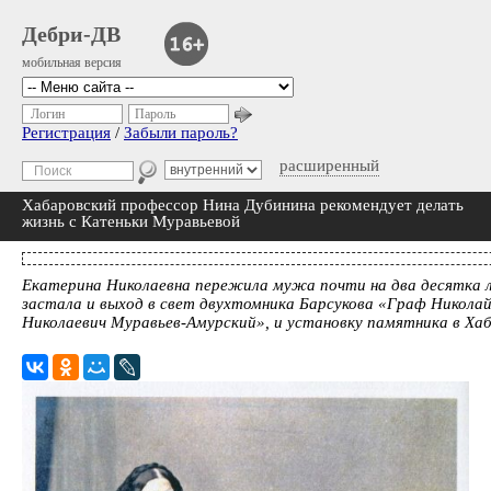
Дебри-ДВ
мобильная версия
Логин
Пароль
Регистрация
/
Забыли пароль?
расширенный
Хабаровский профессор Нина Дубинина рекомендует делать
жизнь с Катеньки Муравьевой
Екатерина Николаевна пережила мужа почти на два десятка 
застала и выход в свет двухтомника Барсукова «Граф Никола
Николаевич Муравьев-Амурский», и установку памятника в Ха