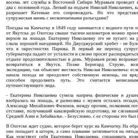
восемь лет службы в Восточной Сибири Муравьев проведет 
два с половиной года. Легкий на подъем Николай Николаевич, к
разрешает Катеньке его сопровождать. Но что представл
супружеская жизнь с нескончаемыми разъездами?
Поездка на Камчатку в 1849 году начинается с водного пути п
от Якутска до Охотска свыше тысячи километров можно проех
верхом на лошади. Екатерину Николаевну это не пугает: на 
слыла хорошей наездницей. Но Джугджурский хребет - не Було
что в окрестностях Парижа. В первый же переход супруг
губернатора падает от усталости и слезно просит распорядиться
отдыхе продолжительностью в день. Муравьев резко возражает
возвратиться в Якутск. Позже Бернгард Струве, возг
экспедицию, так объяснит жесткость Николая Николаевича: есл
начала похода не преодолеет собственную немощь, он вря
способен продолжить путь. Это считается неписаны
путешествующего люда.
- Екатерина Николаевна сумела напрячь физические и душе
взобралась на лошадь, и размолвка с мужем осталась позади,
Александр Михайлович Филонов, между прочим, полковник пог
отставке, получивший кавалерийскую подготовку, не слезавший
Средней Азии и Забайкалье. - Безусловно, с ее стороны это бы
В Охотске ждет судно, которое берет курс на Камчатку. На об
оно попадает в шторм, а само плавание затягивается на пятьд
Как чувствует себя Екатерина Николаевна, спрашивать изл