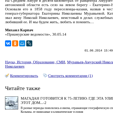
На Среднем Амуре в десяти километрах от райцентра Амурзет
автономной области есть село на левом берегу - Екатерино-Н
Основали его в 1858 году переселенцы-казаки, назвав в чес
генерал-губернатора Екатерины Николаевны Муравьевой. Кат
звал жену Николай Николаевич, неистовый в делах служебных
любивший ее. И мы будем жить, любить и помнить…
Михаил Карпач
«Приамурские ведомости», 30.05.14
01.06.2014 15:49
Наука, История, Образование, СМИ
,
Муравьев-Амурский Никол
Николаевич
Комментировать
Смотреть комментарии (1)
Читайте также
МАГАДАН ГОТОВИТСЯ К 75-ЛЕТИЮ: ГДЕ ЭТА УЛИ
ЭТОТ ДОМ...-2
В разные периоды появлялись и имена, отражающие географическую с
Колымы, ее природные и климатические условия