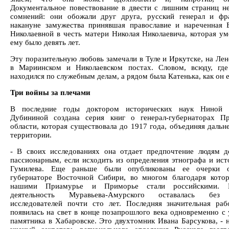
Документальное повествование в двести с лишним страниц не
сомнений: они обожали друг друга, русский генерал и фр
накануне замужества принявшая православие и нареченная 
Николаевной в честь матери Николая Николаевича, которая уме
ему было девять лет.
Эту поразительную любовь замечали в Туле и Иркутске, на Лен
в Мариинском и Николаевском постах. Словом, всюду, гд
находился по служебным делам, а рядом была Катенька, как он е
Три войны за плечами
В последние годы доктором исторических наук Ниной 
Дубининой создана серия книг о генерал-губернаторах П
области, которая существовала до 1917 года, объединяя дальн
территории.
- В своих исследованиях она отдает предпочтение людям д
пассионарным, если исходить из определения этнографа и ист
Гумилева. Еще раньше были опубликованы ее очерки о
губернаторе Восточной Сибири, во многом благодаря кото
нашими Приамурье и Приморье cтали российскими. 
деятельность Муравьева-Амурского оставалась без
исследователей почти сто лет. Последняя значительная ра
появилась на свет в конце позапрошлого века одновременно с 
памятника в Хабаровске. Это двухтомник Ивана Барсукова, - 