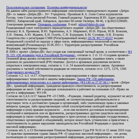
Пользовательское соглашение
,
Политика конфиденциальности
На данном сайте распространяется информация электронного периодического издания «Дебри-
ДВ» со знаком «Дебри-ДВ». 16+ Учредитель: Пронякин К.А. (член Союза журналистов
России, член Союза писателей России). Главный редактор: Харитонова И.Ю. Адрес редакции:
680032, Хабаровский край, Хабаровск, проспект 60-летия Октября, 88-46, т./ф.84212296081.
Электронная приемная:
Отправить сообщение
. E-mail:
editor@debri-dv.com
Редакционный совет электронного периодического издания «Дебри-ДВ» (на общественных
началах): К.А. Пронякин, И.Ю. Харитонова, А.Э. Мирмович, Ю.Н. Юрьев, Ю.В. Ковалев,
Л.Н. Левина, А.Ю. Жданов, Е.Н. Голубь, С.Н. Бурындин, Б.М. Сухинин, О.В. Егорова
Свидетельство о регистрации СМИ (Регистрационный номер)
ЭЛ № ФС77-45537
выдано
Федеральной службой по надзору в сфере связи, информационных технологий и массовых
коммуникаций (Роскомнадзор) 16.06.2011 г. Территория распространения: Российская
Федерация, зарубежные страны.
В 2006 г. проект «Дебри-ДВ» был создан как электронный частный архив, в соответствии с
ФЗ
№ 125 «Об архивном деле в Российской Федерации»
, согласно п. 2 ст. 13 «Создание архивов».
Основной фонд архива составляют публикации газет и журналов, изданные книги, а также
рукописи по дальневосточной (РФ) тематике. Доступ к архивным документам является
открытым в электронном виде, согласно п. 1 ст. 24 вышеобозначенного закона. Архивные
документы к частной собственности редакции не относятся, согласно ст.ст. 1275, 1276, 1306
Гражданского кодекса РФ
.
Согласно ч.2. п.3. ст.17 «Ответственность за правонарушения в сфере информации,
информационных технологий и защиты информации»
Закона РФ «Об информации,
информационных технологиях и о защите информации» (ФЗ-149 от 27.07.06 г.)
архив «Дебри-
ДВ», хранящий информацию, гражданско-правовую ответственность за распространение
информации не несет. Сайт и редакция основываются и работают на основании ст.8 «Право на
доступ к информации» ФЗ-149.
Согласно пп.3,4,6 ст.57 Закона РФ «О СМИ», «Редакция, главный редактор, журналист не несут
ответственности за распространение сведений, не соответствующих действительности и
порочащих честь и достоинство граждан и организаций, либо ущемляющих права и законные
интересы граждан, либо представляющих собой злоупотребление свободой массовой
информации и (или) правами журналиста: ...если они являются дословным воспроизведением
сообщений и материалов или их фрагментов, распространенных другим средством массовой
информации (а также сообщения, переданные в пресс-релизах и информация государственных,
общественных организаций и объединений), которое может быть установлено и привлечено к
ответственности за данное нарушение законодательства Российской Федерации о средствах
массовой информации».
Согласно абз.3, п.13 Постановления Пленума Верховного Суда РФ №16 от 15 июня 2010 года
«О практике применения судами Закона РФ «О средствах массовой информации», «по делам,
вытекающим из содержания распространенной информации, распространитель не является