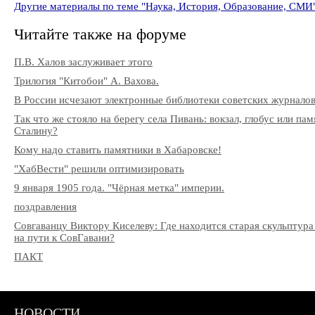
Другие материалы по теме "Наука, История, Образование, СМИ
Читайте также на форуме
П.В. Халов заслуживает этого
Трилогия "Китобои" А. Вахова.
В России исчезают электронные библиотеки советских журнало
Так что же стояло на берегу села Пивань: вокзал, глобус или па
Сталину?
Кому надо ставить памятники в Хабаровске!
"ХабВести" решили оптимизировать
9 января 1905 года. "Чёрная метка" империи.
поздравления
Совгаванцу Виктору Киселеву: Где находится старая скульптура
на пути к СовГавани?
ПАКТ
НОВОСТИ