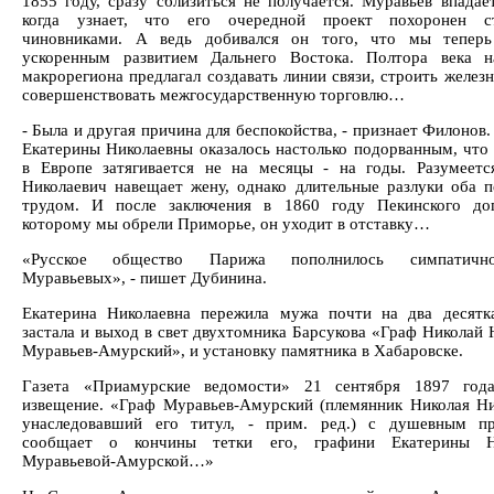
1855 году, сразу сблизиться не получается. Муравьев впадает
когда узнает, что его очередной проект похоронен с
чиновниками. А ведь добивался он того, что мы теперь
ускоренным развитием Дальнего Востока. Полтора века н
макрорегиона предлагал создавать линии связи, строить желез
совершенствовать межгосударственную торговлю…
- Была и другая причина для беспокойства, - признает Филонов.
Екатерины Николаевны оказалось настолько подорванным, что 
в Европе затягивается не на месяцы - на годы. Разумеетс
Николаевич навещает жену, однако длительные разлуки оба п
трудом. И после заключения в 1860 году Пекинского дог
которому мы обрели Приморье, он уходит в отставку…
«Русское общество Парижа пополнилось симпатичн
Муравьевых», - пишет Дубинина.
Екатерина Николаевна пережила мужа почти на два десятк
застала и выход в свет двухтомника Барсукова «Граф Николай 
Муравьев-Амурский», и установку памятника в Хабаровске.
Газета «Приамурские ведомости» 21 сентября 1897 года
извещение. «Граф Муравьев-Амурский (племянник Николая Ни
унаследовавший его титул, - прим. ред.) с душевным пр
сообщает о кончины тетки его, графини Екатерины Н
Муравьевой-Амурской…»