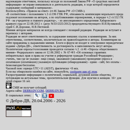
надлежащим ответчиком, поскольку исходя из положений Закона РФ «О средствах массовой
информации» не вправе вмешиваться в деятельность редакции, в ходе которой определяется
содержание сообщений и материалов».
Воспользуйтесь «Правом на ответ» (ст.46 Закона РФ «О СМИ»).
«В соответствии с положением ч.3 ст.196 ГПК РФ, обязанность компенсации морального вреда
подлежит возложению на авторов, а по опубликованию опровержения, в порядке ч.2 ст.152 ГК
РФ - на учредителя и главного редактор», - из апелляционного определения Хабаровского
краевого суда от 22.08.2012 г. (дело №33-5325/2012) председательствующего И.И.Куликовой,
судей С.И.Дорожко, Н.В.Пестовой.
Мнения авторов материалов не всегда совпадают с позицией редакции. Редакция не вступает в
переписку с авторами.
Редакция не несет ответственность за содержание внешних ссылок и комментариев. За них
ответственны, соответственно, исключительно их правообладатели и авторы. Комментарии на
сайте приравнены к выражению мнения. Блоги и форум не входят в электронное периодическое
издание «Дебри-ДВ», ответственность за достоверность и наполняемость несут авторы.
Политические опросы/голосования проводятся согласно ч.2. ст.46 «Опросы общественного
мнения» Федерального закона от 12.06.2002 г. № 67-ФЗ «Об основных гарантиях
избирательных прав и права на участие в референдуме граждан Российской Федерации»;
считать, там где не указано: лицо (лица), заказавшее (заказавших) проведение опроса и
оплатившее (оплативших) указанную публикацию (обнародование) - едино - сайт, без оплаты -
безвозмездно/бесплатно.
Часовой пояс сервера UTC+11 (AEST), фактически +8 мск.
Если вы обнаружили ошибки на сайте, пожалуйста,
сообщите нам об этом
.
Распространение информации о политической, социальной, духовной жизни общества,
публикации на актуальные темы, просветительские функции. Для мужчин и женщин. 16+ для
детей старше 16 лет.
СМИ не получает субсидий.
Адреса сайта:
DEBRI-DV.COM
,
DEBRI-DV.RU
.
В социальных сетях:
© Дебри-ДВ, 20.04.2006 - 2026