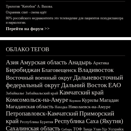
Трилогия "Китобои" А. Вахова.
Охранник спит - смена идёт
80% российского медиаконтента это телевидение для пациентов психдиспансера
и наркологии.
Перейти на форум >>
ОБЛАКО ТЕГОВ
Азия
Амурская область
Анадырь
Арктика
Биробиджан
Владивосток
Благовещенск
Дальневосточный
Восточный военный округ
федеральный округ
Дальний Восток
ЕАО
Камчатский край
Забайкалье
Забайкальский край
Комсомольск-на-Амуре
Магадан
Курилы
Корякия
Магаданская область
Николаевск-на-Амуре
Находка
Приморский
Петропавловск-Камчатский
край
Республика Саха (Якутия)
Республика Бурятия
Сахалинская область
ТОФ
Тында
Улан-Удэ
Уссурийск
Сибирь