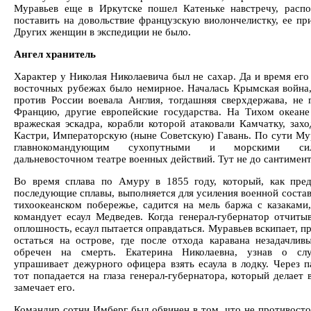
Муравьев еще в Иркутске пошел Катеньке навстречу, расп
поставить на довольствие французскую виолончелистку, ее при
Других женщин в экспедиции не было.
Ангел хранитель
Характер у Николая Николаевича был не сахар. Да и время его
восточных рубежах было немирное. Началась Крымская война,
против России воевала Англия, тогдашняя сверхдержава, не 
Францию, другие европейские государства. На Тихом океане
вражеская эскадра, корабли которой атаковали Камчатку, захо
Кастри, Императорскую (ныне Советскую) Гавань. По сути Му
главнокомандующим сухопутными и морскими с
дальневосточном театре военных действий. Тут не до сантимент
Во время сплава по Амуру в 1855 году, который, как пр
последующие сплавы, выполняется для усиления военной соста
тихоокеанском побережье, садится на мель баржа с казаками
командует есаул Медведев. Когда генерал-губернатор отчитыв
оплошность, есаул пытается оправдаться. Муравьев вскипает, п
остаться на острове, где после отхода каравана незадачлив
обречен на смерть. Екатерина Николаевна, узнав о слу
упрашивает дежурного офицера взять есаула в лодку. Через п
тот попадается на глаза генерал-губернатора, который делает 
замечает его.
Командир сотни Имберг был обвинен в том, что не противосто