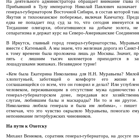
На деятельного администратора обращает внимание глава го
Прибывший в Тулу император Николай Павлович назначает
генерал-губернатором Восточной Сибири, в состав которой так
Якутия и тихоокеанское побережье, включая Камчатку. Пред
едва не попадает под суд за то, что сегодня именуется к
Тогдашние олигархи, обогатившиеся на добыче золота, н
сепаратизма и держат курс на Северо-Американские Соединен
В Иркутск, главный город генерал-губернаторства, Муравье
вместе с Катенькой. А мы знаем, что железная дорога из Санкт
к тому времени была проложена лишь до Москвы. Значит, пр
пять с лишним тысяч километров приходится в зап
лошадушками экипажах. Незавидное турне!
«Кем была Екатерина Николаевна для Н.Н. Муравьева? Милой
хлопотуньей, заботящей о комфорте его жизни в И
соглашающейся со всем, что он говорил и делал? Или углублен
человеком, переживающим в отсутствие мужа одиночество
генерал-губернаторском доме, передавая все хозяйствен
слугам, любившим балы и маскарады? Ни то и ни другое.
Николаевна любила генерала и была им любима», - пишет
отмечая, что это чувство окрыляло Муравьева, помогало ем
непонимание петербуржских чиновников.
На пути к Охотску
Михаил Венюков, соратник генерал-губернатора, на досуге пос