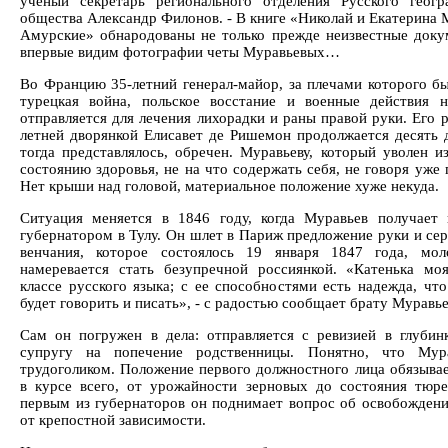
ученый секретарь регионального отделения Русского геогр
общества Александр Филонов. - В книге «Николай и Екатерина 
Амурские» обнародованы не только прежде неизвестные док
впервые видим фотографии четы Муравьевых…
Во Францию 35-летний генерал-майор, за плечами которого бы
турецкая война, польское восстание и военные действия н
отправляется для лечения лихорадки и раны правой руки. Его 
летней дворянкой Елисавет де Ришемон продолжается десять д
тогда представлялось, обречен. Муравьеву, который уволен и
состоянию здоровья, не на что содержать себя, не говоря уже
Нет крыши над головой, материальное положение хуже некуда.
Ситуация меняется в 1846 году, когда Муравьев получает 
губернатором в Тулу. Он шлет в Париж предложение руки и сер
венчания, которое состоялось 19 января 1847 года, мол
намеревается стать безупречной россиянкой. «Катенька мо
классе русского языка; с ее способностями есть надежда, что
будет говорить и писать», - с радостью сообщает брату Муравье
Сам он погружен в дела: отправляется с ревизией в глубинк
супругу на попечение родственницы. Понятно, что Мур
трудоголиком. Положение первого должностного лица обязывае
в курсе всего, от урожайности зерновых до состояния тюре
первым из губернаторов он поднимает вопрос об освобождени
от крепостной зависимости.