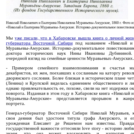
Николай Николаевич и Екатерина Николаевна Муравьевы-Амурские, 1860 г. Фото и
«Николай и Екатерина Муравьевы-Амурские. Историко-документальное повествован
Мы
уже писали, что в Хабаровске вышла книга о личной жизн
губернатора Восточной Сибири
под названием «Николай и 
Муравьевы-Амурские. Историко-документальное повествование
доктора исторических наук Нины Ивановны Дубининой
очередной взгляд на семейные ценности Муравьевых-Амурских.
- Примером семейного взаимопонимания и счастья м
декабристов, их жен, поехавших к сосланным на каторгу рево
дворянского сословия. Более близкая в историческом плане че
(Ленина) и Крупской виделась единением общественного и ли
однако привлекательность ее, похоже, свели на нет издержки о
поворота. Изданная в этом году в Хабаровске книга «Николай 
Муравьевы-Амурские» представляется прорывом в жанр
портрета.
Генерал-губернатор Восточной Сибири Николай Муравьев, 
свои деяния был удостоен титула графа Амурского, и ег
урожденная Елисавет де Ришемон нам известны. Правда
государственной важности оттесняли love story - историю люб
знаем, что она может вдохновлять и, напротив, оп