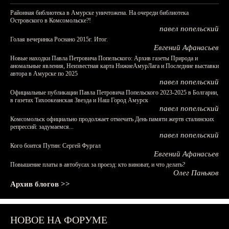
Районная библиотека в Амурске уничтожена. На очереди библиотека
Островского в Комсомольске?!
павел попельский
Голая вечеринка Роснано 2015г. Итог.
Евгений Афанасьев
Новые находки Павла Петровича Попельского: Архив газеты Природа и
аномальные явления, Неизвестная карта НижнеАмурЛага и Последние выставки
автора в Амурске по 2025
павел попельский
Официальные публикации Павла Петровича Попельского 2023-2025 в Болгарии,
в газетах Тихоокеанская Звезда и Наш Город Амурск
павел попельский
Комсомольск официально продолжает отмечать День памяти жертв сталинских
репрессий: задумаемся...
павел попельский
Кого боится Путин: Сергей Фургал
Евгений Афанасьев
Повышение платы в автобусах за проезд: кто виноват, и что делать?
Олег Паньков
Архив блогов >>
НОВОЕ НА ФОРУМЕ