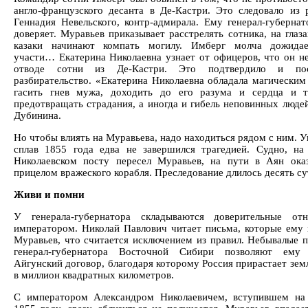
англо-французского десанта в Де-Кастри. Это следовало из 
Геннадия Невельского, контр-адмирала. Ему генерал-губернат
доверяет. Муравьев приказывает расстрелять сотника, на глаз
казаки начинают компать могилу. Имберг молча дожидае
участи… Екатерина Николаевна узнает от офицеров, что он не
отводе сотни из Де-Кастри. Это подтвердило и по
разбирательство. «Екатерина Николаевна обладала магическим
гасить гнев мужа, доходить до его разума и сердца и 
предотвращать страдания, а иногда и гибель неповинных людей
Дубинина.
Но чтобы влиять на Муравьева, надо находиться рядом с ним. 
сплав 1855 года едва не завершился трагедией. Судно, на
Николаевском посту пересел Муравьев, на пути в Аян ока
прицелом вражеского корабля. Преследование длилось десять с
Живи и помни
У генерала-губернатора складываются доверительные от
императором. Николай Павлович читает письма, которые ему 
Муравьев, что считается исключением из правил. Небывалые 
генерал-губернатора Восточной Сибири позволяют ему 
Айгунский договор, благодаря которому Россия прирастает зем
в миллион квадратных километров.
С императором Александром Николаевичем, вступившем на