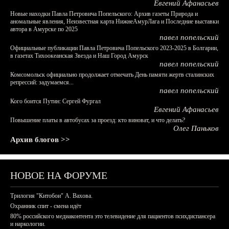
Евгений Афанасьев
Новые находки Павла Петровича Попельского: Архив газеты Природа и
аномальные явления, Неизвестная карта НижнеАмурЛага и Последние выставки
автора в Амурске по 2025
павел попельский
Официальные публикации Павла Петровича Попельского 2023-2025 в Болгарии,
в газетах Тихоокеанская Звезда и Наш Город Амурск
павел попельский
Комсомольск официально продолжает отмечать День памяти жертв сталинских
репрессий: задумаемся...
павел попельский
Кого боится Путин: Сергей Фургал
Евгений Афанасьев
Повышение платы в автобусах за проезд: кто виноват, и что делать?
Олег Паньков
Архив блогов >>
НОВОЕ НА ФОРУМЕ
Трилогия "Китобои" А. Вахова.
Охранник спит - смена идёт
80% российского медиаконтента это телевидение для пациентов психдиспансера
и наркологии.