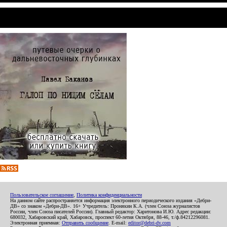
Пользовательское соглашение
,
Политика конфиденциальности
На данном сайте распространяется информация электронного периодического издания «Дебри-
ДВ» со знаком «Дебри-ДВ». 16+ Учредитель: Пронякин К.А. (член Союза журналистов
России, член Союза писателей России). Главный редактор: Харитонова И.Ю. Адрес редакции:
680032, Хабаровский край, Хабаровск, проспект 60-летия Октября, 88-46, т./ф.84212296081.
Электронная приемная:
Отправить сообщение
. E-mail:
editor@debri-dv.com