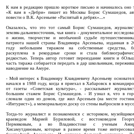
К нам в редакцию пришло короткое письмо и начиналось оно т
«К вам в «Дебри» пишет из Москвы Борис Сумашедов, ав
повести о В.К. Арсеньеве «Распятый в дебрях»...»
Оказалось, что это тот самый Борис Сумашедов, журналис
земляк-дальневосточник, чья книга - документальное исследов
о жизни, творчестве и необычной судьбе путешественник
патриота нашей страны Владимира Арсеньева, изданная в 2
году небольшим тиражом на собственные средства, б
раскуплена в рекордные сроки и стала библиографичес
редкостью. Теперь автор готовит переиздание книги и бОль
часть тиража собирается передать в дар школьникам, пережив
наводнение на Амуре.
- Мой интерес к Владимиру Клавдиевичу Арсеньеву основател
начался в 1988 году, когда я приехал в Хабаровск в командир
от газеты «Советская культура», - рассказывает журналис
большим стажем Борис Сумашедов. - И узнал я, что в гор
сломали один из домов, где жил Арсеньев (на месте гостин
«Интурист»), а мемориальную доску со стены выбросили в мус
Тогда-то журналист и познакомился с историком, музейщико
краеведом Марией Буриловой, с востоковедом Георг
Пермяковым, а во Владивостоке с ученым Ами
Хисамутдиновым, которые в разное время тоже интересовал