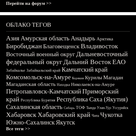
Перейти на форум >>
ОБЛАКО ТЕГОВ
Азия
Амурская область
Анадырь
Арктика
Биробиджан
Владивосток
Благовещенск
Дальневосточный
Восточный военный округ
федеральный округ
Дальний Восток
ЕАО
Камчатский край
Забайкалье
Забайкальский край
Комсомольск-на-Амуре
Магадан
Курилы
Корякия
Магаданская область
Николаевск-на-Амуре
Находка
Приморский
Петропавловск-Камчатский
край
Республика Саха (Якутия)
Республика Бурятия
Сахалинская область
ТОФ
Тында
Улан-Удэ
Уссурийск
Сибирь
Хабаровск
Хабаровский край
Чукотка
Чита
Южно-Сахалинск
Якутск
Все теги >>