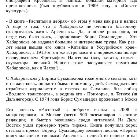
биографией Арсеньева. И написал большой материал «До
преткновения» (был опубликован в 1989 году в «Советс
культуре»).
- В книге «Распятый в дебрях» об этом у меня как раз и напис
А еще о том, что в Хабаровске не очень-то благополу
складывалась жизнь Арсеньева... Да, и после революции, зд
негде ему было жить, - продолжает Борис Сумашедов. - Хот
Хабаровске он издавал большие и интересные труды. Как раз 
лет назад вышла его книга «Китайцы в Уссурийском крае»
Хабаровске, в 1913-м, он же встречался и с норвежским поля
исследователем Фритьофом Нансеном (вот, кстати, сюжет 
скульптора: великий Нансен тоже заслуживает памятник
Хабаровске, как и Чехов!)...
С Хабаровском у Бориса Сумашедова тоже многое связано, хот
и не жил здесь, но часто бывал и помногу дней. Семнадцать ле
отработал журналистом в газетах на Сахалине, был собко
«Водного транспорта», а родина его - Приморье, п. Тетюхе (
Дальнегорск). С 1974 года Борис Сумашедов проживает в Москв
Его повесть «Распятый в дебрях» вышла в 2008 г
микротиражом, в Москве (всего 500 экземпляров в авторс
редакции), и быстро разошлась среди читателей. На Даль
Восток ушла примерно треть тиража. Книга получила хоро
отзывы в прессе. Борису Сумашедову земляки писали: «Переиз
книгу массовым тиражом! Арсеньев - первый из первых в на