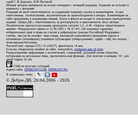
судей С.И.Дорожко, Н.В.Пестовой.
Мнения авторов материалов не всегда совпадают с позицией редакции. Редакция не вступает в
переписку с авторами.
Редакция не несет ответственность за содержание внешних ссылок и комментариев. За них
ответственны, соответственно, исключительно их правообладатели и авторы. Комментарии на
сайте приравнены к выражению мнения. Блоги и форум не входят в электронное периодическое
издание «Дебри-ДВ», ответственность за достоверность и наполняемость несут авторы.
Политические опросы/голосования проводятся согласно ч.2. ст.46 «Опросы общественного
мнения» Федерального закона от 12.06.2002 г. № 67-ФЗ «Об основных гарантиях
избирательных прав и права на участие в референдуме граждан Российской Федерации»;
считать, там где не указано: лицо (лица), заказавшее (заказавших) проведение опроса и
оплатившее (оплативших) указанную публикацию (обнародование) - едино - сайт, без оплаты -
безвозмездно/бесплатно.
Часовой пояс сервера UTC+11 (AEST), фактически +8 мск.
Если вы обнаружили ошибки на сайте, пожалуйста,
сообщите нам об этом
.
Распространение информации о политической, социальной, духовной жизни общества,
публикации на актуальные темы, просветительские функции. Для мужчин и женщин. 16+ для
детей старше 16 лет.
СМИ не получает субсидий.
Адреса сайта:
DEBRI-DV.COM
,
DEBRI-DV.RU
.
В социальных сетях:
© Дебри-ДВ, 20.04.2006 - 2026