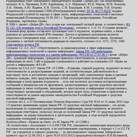
Редакционный совет электронного периодического издания «Дебри-ДВ» (на общественных
началах): К.А. Пронякин, И.Ю. Харитонова, А.Э. Мирмович, Ю.Н. Юрьев, Ю.В. Ковалев,
Л.Н. Левина, А.Ю. Жданов, Е.Н. Голубь, С.Н. Бурындин, Б.М. Сухинин, О.В. Егорова
Свидетельство о регистрации СМИ (Регистрационный номер)
ЭЛ № ФС77-45537
выдано
Федеральной службой по надзору в сфере связи, информационных технологий и массовых
коммуникаций (Роскомнадзор) 16.06.2011 г. Территория распространения: Российская
Федерация, зарубежные страны.
В 2006 г. проект «Дебри-ДВ» был создан как электронный частный архив, в соответствии с
ФЗ
№ 125 «Об архивном деле в Российской Федерации»
, согласно п. 2 ст. 13 «Создание архивов».
Основной фонд архива составляют публикации газет и журналов, изданные книги, а также
рукописи по дальневосточной (РФ) тематике. Доступ к архивным документам является
открытым в электронном виде, согласно п. 1 ст. 24 вышеобозначенного закона. Архивные
документы к частной собственности редакции не относятся, согласно ст.ст. 1275, 1276, 1306
Гражданского кодекса РФ
.
Согласно ч.2. п.3. ст.17 «Ответственность за правонарушения в сфере информации,
информационных технологий и защиты информации»
Закона РФ «Об информации,
информационных технологиях и о защите информации» (ФЗ-149 от 27.07.06 г.)
архив «Дебри-
ДВ», хранящий информацию, гражданско-правовую ответственность за распространение
информации не несет. Сайт и редакция основываются и работают на основании ст.8 «Право на
доступ к информации» ФЗ-149.
Согласно пп.3,4,6 ст.57 Закона РФ «О СМИ», «Редакция, главный редактор, журналист не несут
ответственности за распространение сведений, не соответствующих действительности и
порочащих честь и достоинство граждан и организаций, либо ущемляющих права и законные
интересы граждан, либо представляющих собой злоупотребление свободой массовой
информации и (или) правами журналиста: ...если они являются дословным воспроизведением
сообщений и материалов или их фрагментов, распространенных другим средством массовой
информации (а также сообщения, переданные в пресс-релизах и информация государственных,
общественных организаций и объединений), которое может быть установлено и привлечено к
ответственности за данное нарушение законодательства Российской Федерации о средствах
массовой информации».
Согласно абз.3, п.13 Постановления Пленума Верховного Суда РФ №16 от 15 июня 2010 года
«О практике применения судами Закона РФ «О средствах массовой информации», «по делам,
вытекающим из содержания распространенной информации, распространитель не является
надлежащим ответчиком, поскольку исходя из положений Закона РФ «О средствах массовой
информации» не вправе вмешиваться в деятельность редакции, в ходе которой определяется
содержание сообщений и материалов».
Воспользуйтесь «Правом на ответ» (ст.46 Закона РФ «О СМИ»).
«В соответствии с положением ч.3 ст.196 ГПК РФ, обязанность компенсации морального вреда
подлежит возложению на авторов, а по опубликованию опровержения, в порядке ч.2 ст.152 ГК
РФ - на учредителя и главного редактор», - из апелляционного определения Хабаровского
краевого суда от 22.08.2012 г. (дело №33-5325/2012) председательствующего И.И.Куликовой,