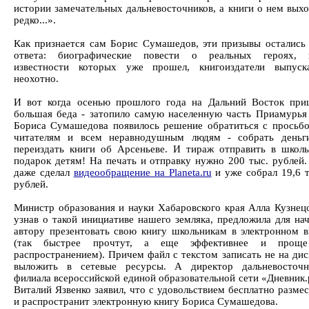
истории замечательных дальневосточников, а книги о нем вых
редко...».
Как признается сам Борис Сумашедов, эти призывы остались 
ответа: биографические повести о реальных героях, 
известности которых уже прошел, книгоиздатели выпуск
неохотно.
И вот когда осенью прошлого года на Дальний Восток при
большая беда - затопило самую населенную часть Приамурья 
Бориса Сумашедова появилось решение обратиться с просьбо
читателям и всем неравнодушным людям - собрать деньг
переиздать книги об Арсеньеве. И тираж отправить в школы
подарок детям! На печать и отправку нужно 200 тыс. рублей.
даже сделал
видеообращение на Planeta.ru
и уже собрал 19,6 т
рублей.
Министр образования и науки Хабаровского края Алла Кузнецо
узнав о такой инициативе нашего земляка, предложила для на
автору презентовать свою книгу школьникам в электронном в
(так быстрее прочтут, а еще эффективнее и прощ
распространением). Причем файл с текстом записать не на дис
выложить в сетевые ресурсы. А директор дальневосточн
филиала всероссийской единой образовательной сети «Дневник
Виталий Язвенко заявил, что с удовольствием бесплатно разме
и распространит электронную книгу Бориса Сумашедова.