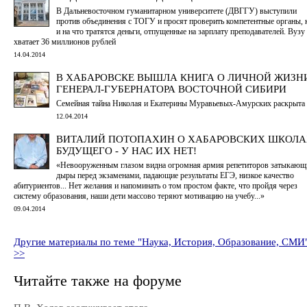
В Дальневосточном гуманитарном университете (ДВГГУ) выступили
против объединения с ТОГУ и просят проверить компетентные органы, 
и на что тратятся деньги, отпущенные на зарплату преподавателей. Вузу
хватает 36 миллионов рублей
14.04.2014
В ХАБАРОВСКЕ ВЫШЛА КНИГА О ЛИЧНОЙ ЖИЗН
ГЕНЕРАЛ-ГУБЕРНАТОРА ВОСТОЧНОЙ СИБИРИ
Семейная тайна Николая и Екатерины Муравьевых-Амурских раскрыта
12.04.2014
ВИТАЛИЙ ПОТОПАХИН О ХАБАРОВСКИХ ШКОЛ
БУДУЩЕГО - У НАС ИХ НЕТ!
«Невооруженным глазом видна огромная армия репетиторов затыкающ
дыры перед экзаменами, падающие результаты ЕГЭ, низкое качество
абитуриентов... Нет желания и напоминать о том простом факте, что пройдя через
систему образования, наши дети массово теряют мотивацию на учебу...»
09.04.2014
Другие материалы по теме "Наука, История, Образование, СМИ
>>
Читайте также на форуме