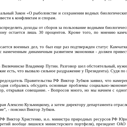
альный Закон «О рыболовстве и сохранении водных биологических 
вести к конфликтам и спорам.
аспределить доходы от сборов за пользование водными биологичес
иону остается лишь 30 процентов. Кроме того, по мнению камча
асается военных дел, то был еще раз подтвержден статус Камчатк
е с намеченным динамичным развитием экономики - должен приве
в Вилючинске Владимир Путин. Разговор шел обстоятельный, нужны
ие есть, что вызвало сильное раздражение у Президента). Судя по в
редседатель Правительства РФ Виктор Зубков заявил, что намере
годня собрались обсудить основные проблемы социально-экономи
р, открывая совещание. - Вопросов много, но мы начнем с одног
рая Алексею Кузьмицкому, а затем директору департамента отрасл
", - пояснил Виктор Зубков.
РФ Виктор Христенко, и.о. министра природных ресурсов РФ Юрий
 третий вообще лишился министерского портфеля), президент ОАО