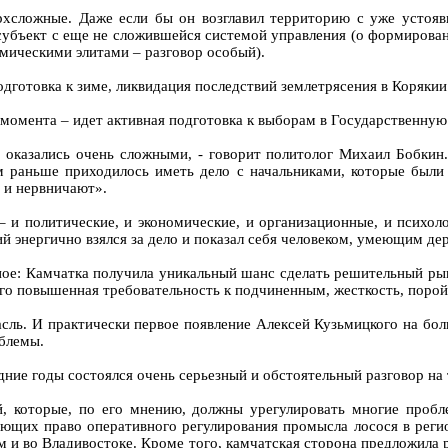
ерхсложные. Даже если бы он возглавил территорию с уже устоя
 субъект с еще не сложившейся системой управления (о формирова
мическими элитами – разговор особый).
готовка к зиме, ликвидация последствий землетрясения в Корякии и 
момента – идет активная подготовка к выборам в Государственную
 оказались очень сложными, - говорит политолог Михаил Бобкин
м раньше приходилось иметь дело с начальниками, которые были 
 и нервничают».
и политические, и экономические, и организационные, и психолог
й энергично взялся за дело и показал себя человеком, умеющим де
ное: Камчатка получила уникальный шанс сделать решительный рыв
 его повышенная требовательность к подчиненным, жесткость, порой
расль. И практически первое появление Алексей Кузьмицкого на бо
облемы.
дние годы состоялся очень серьезный и обстоятельный разговор на
й, которые, по его мнению, должны урегулировать многие проб
ющих право оперативного регулирования промысла лосося в реги
 и во Владивостоке. Кроме того, камчатская сторона предложила