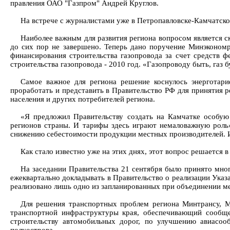
правления ОАО "Газпром" Андрей Круглов.
На встрече с журналистами уже в Петропавловске-Камчатско
Наиболее важным для развития региона вопросом является с
до сих пор не завершено. Теперь дано поручение Минэконом
финансирования строительства газопровода за счет средств 
строительства газопровода - 2010 год. «Газопроводу быть, газ б
Самое важное для региона решение коснулось энерготар
проработать и представить в Правительство РФ для принятия 
населения и других потребителей региона.
«Я предложил Правительству создать на Камчатке особую
регионов страны. И тарифы здесь играют немаловажную роль»
снижению себестоимости продукции местных производителей. И 
Как стало известно уже на этих днях, этот вопрос решается в
На заседании Правительства 21 сентября было принято мно
ежеквартально докладывать в Правительство о реализации Указ
реализовано лишь одно из запланированных при объединении м
Для решения транспортных проблем региона Минтрансу, М
транспортной инфраструктуры края, обеспечивающий сообщ
строительству автомобильных дорог, по улучшению авиасоо