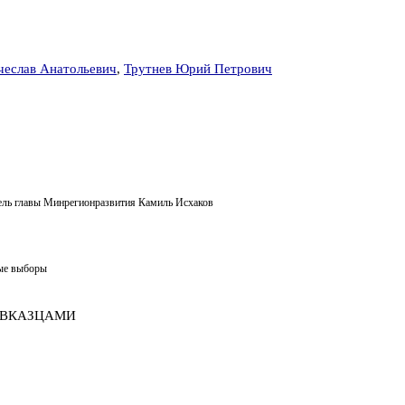
еслав Анатольевич
,
Трутнев Юрий Петрович
итель главы Минрегионразвития Камиль Исхаков
ные выборы
АВКАЗЦАМИ