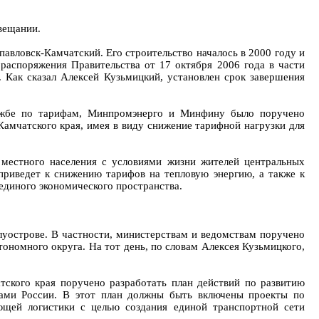
вещании.
авловск-Камчатский. Его строительство началось в 2000 году и
аспоряжения Правительства от 17 октября 2006 года в части
 Как сказал Алексей Кузьмицкий, установлен срок завершения
лужбе по тарифам, Минпромэнерго и Минфину было поручено
амчатского края, имея в виду снижение тарифной нагрузки для
местного населения с условиями жизни жителей центральных
приведет к снижению тарифов на тепловую энергию, а также к
единого экономического пространства.
луострове. В частности, министерствам и ведомствам поручено
ономного округа. На тот день, по словам Алексея Кузьмицкого,
ского края поручено разработать план действий по развитию
ами России. В этот план должны быть включены проекты по
ющей логистики с целью создания единой транспортной сети