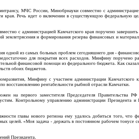
нтрансу, МЧС России, Минобрнауки совместно с администрацией
и края. Речь идет о включении в существующую федеральную це
вместно с администрацией Камчатского края поручено завершить
вий землетрясения и формирования резерва финансовых и материа
ия одной из самых больных проблем сегодняшнего дня - финансовой
недостаточно для покрытия всех расходов. Минфину поручено р
ительной финансовой помощи из федерального бюджета. Как сказал
льств обоих бюджетов.
омразвития, Минфину с участием администрации Камчатского кр
ы по восстановлению рентабельности рыбной отрасли Камчатки.
ожен на первого заместителя Председателя Правительства РФ
пустим. Контрольному управлению администрации Президента и 
олжности главы нового региона ему удалось добиться того, что 
ых целей. «Моя задача - держать в постоянном рабочем тонусе се
ений Президента.