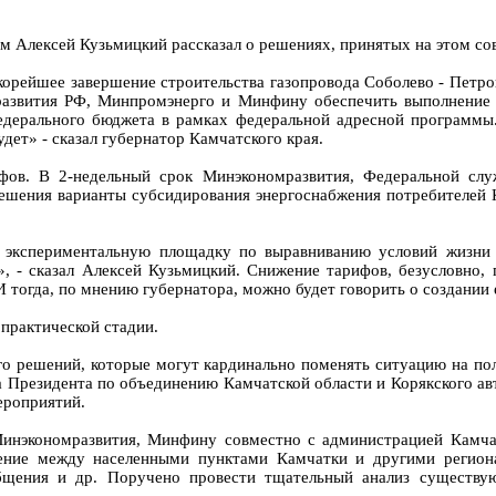
м Алексей Кузьмицкий рассказал о решениях, принятых на этом со
корейшее завершение строительства газопровода Соболево - Петроп
развития РФ, Минпромэнерго и Минфину обеспечить выполнение р
федерального бюджета в рамках федеральной адресной программы.
удет» - сказал губернатор Камчатского края.
ифов. В 2-недельный срок Минэкономразвития, Федеральной с
решения варианты субсидирования энергоснабжения потребителей К
 экспериментальную площадку по выравниванию условий жизни 
, - сказал Алексей Кузьмицкий. Снижение тарифов, безусловно, 
тогда, по мнению губернатора, можно будет говорить о создании 
 практической стадии.
го решений, которые могут кардинально поменять ситуацию на по
а Президента по объединению Камчатской области и Корякского авт
ероприятий.
инэкономразвития, Минфину совместно с администрацией Камчат
ение между населенными пунктами Камчатки и другими регион
бщения и др. Поручено провести тщательный анализ существу