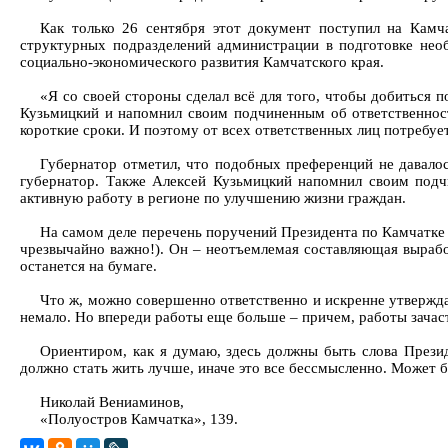
Как только 26 сентября этот документ поступил на Камча
структурных подразделений администрации в подготовке нео
социально-экономического развития Камчатского края.
«Я со своей стороны сделал всё для того, чтобы добиться п
Кузьмицкий и напомнил своим подчиненным об ответственност
короткие сроки. И поэтому от всех ответственных лиц потребует
Губернатор отметил, что подобных преференций не давалос
губернатор. Также Алексей Кузьмицкий напомнил своим подч
активную работу в регионе по улучшению жизни граждан.
На самом деле перечень поручений Президента по Камчатке –
чрезвычайно важно!). Он – неотъемлемая составляющая выработ
останется на бумаге.
Что ж, можно совершенно ответственно и искренне утвержда
немало. Но впереди работы еще больше – причем, работы зача
Ориентиром, как я думаю, здесь должны быть слова Презид
должно стать жить лучше, иначе это все бессмысленно. Может 
Николай Вениаминов,
«Полуостров Камчатка», 139.