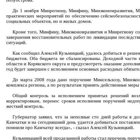
полуострова.
До 1 ноября Минрегиону, Минфину, Минэкономразвития, Ми
практических мероприятий по обеспечению сейсмобезопасност
социальных объектов, но и жилых домов.
Кроме того, Минфину, Минэкономразвития и Минрегиону со
завершения восстановительных работ по ликвидации последст
ситуаций.
Как сообщил Алексей Кузьмицкий, удалось добиться и решен
бюджетов. Оба бюджета не сбалансированы. Доходной части 
области и Корякского округа и предусмотреть оказание дополн
год будет завершен с исполнением основных расходных обязате
До марта 2008 года дано поручение Минсельхозу, Минэкон
комплекса региона, а по результатам принять действенные мер
Общий контроль за исполнением принятых решений возл
корректировкам, перенос сроков исполнения поручений недо
жесткий контроль.
Губернатор заявил, что за неполные сто дней работы в д
Камчатки и на сегодняшний день удается добиваться поставленн
помнили про Камчатку всегда», - сказал Алексей Кузьмицкий.
Кульминацией всей проделанной работы стал перечень поруч