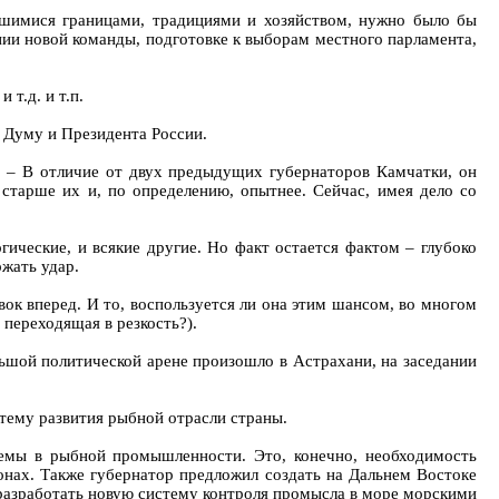
вшимися границами, традициями и хозяйством, нужно было бы
нии новой команды, подготовке к выборам местного парламента,
т.д. и т.п.
 Думу и Президента России.
. – В отличие от двух предыдущих губернаторов Камчатки, он
старше их и, по определению, опытнее. Сейчас, имея дело со
ические, и всякие другие. Но факт остается фактом – глубоко
ржать удар.
ок вперед. И то, воспользуется ли она этим шансом, во многом
 переходящая в резкость?).
льшой политической арене произошло в Астрахани, на заседании
 тему развития рыбной отрасли страны.
лемы в рыбной промышленности. Это, конечно, необходимость
онах. Также губернатор предложил создать на Дальнем Востоке
 разработать новую систему контроля промысла в море морскими