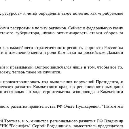
ресурсов» и четко определить такое понятие, как «прибрежное
кими ресурсами в пользу регионов. Сейчас в федеральную казну
тского губернатора, нужно оптимизировать ставки сборов за
и как важнейшего стратегического региона, форпоста России на
сти к изменению места и роли Камчатки на российском Дальнем
й и правильный. Вопрос заключался лишь в том, чтобы все то,
сему, теперь такое не случится.
н проконтролировать ход выполнения поручений Президента, и
ческого развития Камчатского края, по решению которых даны
о из главных - о ходе строительства газопровода и Камчатском
евого развития правительства РФ Ольге Пушкаревой. "Потом мы
 Трутнев, и.о. министра регионального развития РФ Владимир
 "НК "Роснефть" Сергей Богданчиков, заместитель председателя