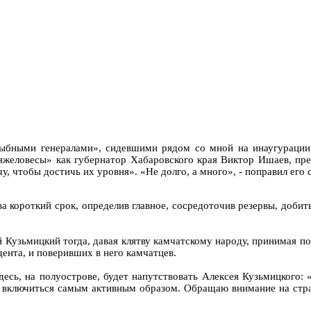
ными генералами», сидевшими рядом со мной на инаугурации г
тяжеловесы» как губернатор Хабаровского края Виктор Ишаев, пр
, чтобы достичь их уровня». «Не долго, а много», - поправил его 
а короткий срок, определив главное, сосредоточив резервы, добить
й Кузьмицкий тогда, давая клятву камчатскому народу, принимая п
дента, и поверивших в него камчатцев.
есь, на полуострове, будет напутствовать Алексея Кузьмицкого: 
включиться самым активным образом. Обращаю внимание на страт