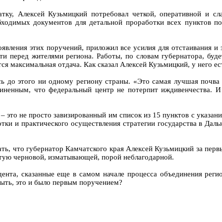
тку, Алексей Кузьмицкий потребовал четкой, оперативной и сл
бходимых документов для детальной проработки всех пунктов п
оявления этих поручений, приложил все усилия для отстаивания и 
и перед жителями региона. Работы, по словам губернатора, буде
ся максимальная отдача. Как сказал Алексей Кузьмицкий, у него ест
ь до этого ни одному региону страны. «Это самая лучшая почва д
иненным, что федеральный центр не потерпит иждивенчества. И 
 это не просто завизированный им список из 15 пунктов с указание
ки и практического осуществления стратегии государства в Дальн
ть, что губернатор Камчатского края Алексей Кузьмицкий за перв
стую черновой, изматывающей, порой неблагодарной.
ента, сказанные еще в самом начале процесса объединения регио
быть, это и было первым поручением?