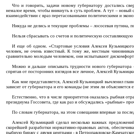
Что и говорить, задачи новому губернатору достались св
немалое время, чтобы вникнуть в суть проблем. А тут – новый
взаимодействии с враз перетасованными политическими и эконо
Никуда не делись и текущие проблемы – лососевая путина, под
Нельзя сбрасывать со счетов и политическую составляющую 
И еще об одном. «Стартовые условия Алексея Кузьмицкого
человек, не очень известный. К тому же, местным чиновника
сравнительно молодым человеком, они испытывают дискомфорт
Можно и дальше описывать трудности нового губернатора – 
спрятав от посторонних взглядов все личное, Алексей Кузьмицки
Как мне представляется, Алексей Кузьмицкий вычленил глав
зависит от губернатора и его команды (не этим ли объясняется
Естественно, что в числе приоритетов оказалась рыбная от
президиума Госсовета, где как раз и обсуждались «рыбные» пр
По словам губернатора, на этом совещании впервые за после
Алексей Кузьмицкий сделал несколько важных предложени
скорейшей разработки нормативно-правовых актов, обеспечива
рыбную биржу с двумя центрами - в Петропавловске-Камчатском