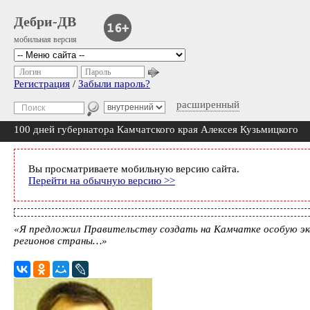
Дебри-ДВ
мобильная версия
Логин
Пароль
Регистрация
/
Забыли пароль?
расширенный
100 дней губернатора Камчатского края Алексея Кузьмицкого
Вы просматриваете мобильную версию сайта.
Перейти на обычную версию >>
«Я предложил Правительству создать на Камчатке особую эк
регионов страны…»