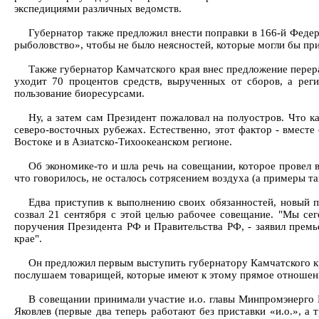
экспедициями различных ведомств.
Губернатор также предложил внести поправки в 166-й Федер
рыболовство», чтобы не было неясностей, которые могли бы при
Также губернатор Камчатского края внес предложение перер
уходит 70 процентов средств, вырученных от сборов, а рег
пользование биоресурсами.
Ну, а затем сам Президент пожаловал на полуостров. Что к
северо-восточных рубежах. Естественно, этот фактор - вмест
Востоке и в Азиатско-Тихоокеанском регионе.
Об экономике-то и шла речь на совещании, которое провел 
что говорилось, не осталось сотрясением воздуха (а примеры так
Едва приступив к выполнению своих обязанностей, новый п
созвал 21 сентября с этой целью рабочее совещание. "Мы се
поручения Президента РФ и Правительства РФ, - заявил премье
крае".
Он предложил первым выступить губернатору Камчатского к
послушаем товарищей, которые имеют к этому прямое отношение
В совещании принимали участие и.о. главы Минпромэнерго 
Яковлев (первые два теперь работают без приставки «и.о.», а