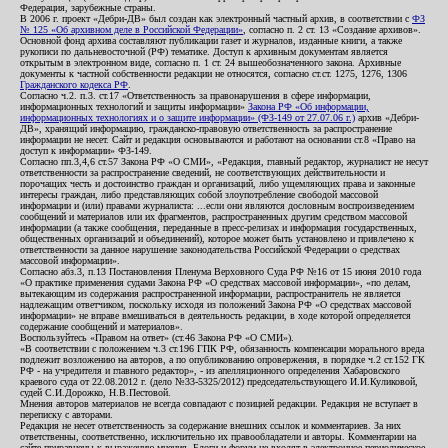
Федерация, зарубежные страны.
В 2006 г. проект «Дебри-ДВ» был создан как электронный частный архив, в соответствии с
ФЗ
№ 125 «Об архивном деле в Российской Федерации»
, согласно п. 2 ст. 13 «Создание архивов».
Основной фонд архива составляют публикации газет и журналов, изданные книги, а также
рукописи по дальневосточной (РФ) тематике. Доступ к архивным документам является
открытым в электронном виде, согласно п. 1 ст. 24 вышеобозначенного закона. Архивные
документы к частной собственности редакции не относятся, согласно ст.ст. 1275, 1276, 1306
Гражданского кодекса РФ
.
Согласно ч.2. п.3. ст.17 «Ответственность за правонарушения в сфере информации,
информационных технологий и защиты информации»
Закона РФ «Об информации,
информационных технологиях и о защите информации» (ФЗ-149 от 27.07.06 г.)
архив «Дебри-
ДВ», хранящий информацию, гражданско-правовую ответственность за распространение
информации не несет. Сайт и редакция основываются и работают на основании ст.8 «Право на
доступ к информации» ФЗ-149.
Согласно пп.3,4,6 ст.57 Закона РФ «О СМИ», «Редакция, главный редактор, журналист не несут
ответственности за распространение сведений, не соответствующих действительности и
порочащих честь и достоинство граждан и организаций, либо ущемляющих права и законные
интересы граждан, либо представляющих собой злоупотребление свободой массовой
информации и (или) правами журналиста: ...если они являются дословным воспроизведением
сообщений и материалов или их фрагментов, распространенных другим средством массовой
информации (а также сообщения, переданные в пресс-релизах и информация государственных,
общественных организаций и объединений), которое может быть установлено и привлечено к
ответственности за данное нарушение законодательства Российской Федерации о средствах
массовой информации».
Согласно абз.3, п.13 Постановления Пленума Верховного Суда РФ №16 от 15 июня 2010 года
«О практике применения судами Закона РФ «О средствах массовой информации», «по делам,
вытекающим из содержания распространенной информации, распространитель не является
надлежащим ответчиком, поскольку исходя из положений Закона РФ «О средствах массовой
информации» не вправе вмешиваться в деятельность редакции, в ходе которой определяется
содержание сообщений и материалов».
Воспользуйтесь «Правом на ответ» (ст.46 Закона РФ «О СМИ»).
«В соответствии с положением ч.3 ст.196 ГПК РФ, обязанность компенсации морального вреда
подлежит возложению на авторов, а по опубликованию опровержения, в порядке ч.2 ст.152 ГК
РФ - на учредителя и главного редактор», - из апелляционного определения Хабаровского
краевого суда от 22.08.2012 г. (дело №33-5325/2012) председательствующего И.И.Куликовой,
судей С.И.Дорожко, Н.В.Пестовой.
Мнения авторов материалов не всегда совпадают с позицией редакции. Редакция не вступает в
переписку с авторами.
Редакция не несет ответственность за содержание внешних ссылок и комментариев. За них
ответственны, соответственно, исключительно их правообладатели и авторы. Комментарии на
сайте приравнены к выражению мнения. Блоги и форум не входят в электронное периодическое