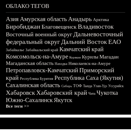
ОБЛАКО ТЕГОВ
Азия
Амурская область
Анадырь
Арктика
Биробиджан
Владивосток
Благовещенск
Дальневосточный
Восточный военный округ
федеральный округ
Дальний Восток
ЕАО
Камчатский край
Забайкалье
Забайкальский край
Комсомольск-на-Амуре
Магадан
Курилы
Корякия
Магаданская область
Николаевск-на-Амуре
Находка
Приморский
Петропавловск-Камчатский
край
Республика Саха (Якутия)
Республика Бурятия
Сахалинская область
ТОФ
Тында
Улан-Удэ
Уссурийск
Сибирь
Хабаровск
Хабаровский край
Чукотка
Чита
Южно-Сахалинск
Якутск
Все теги >>