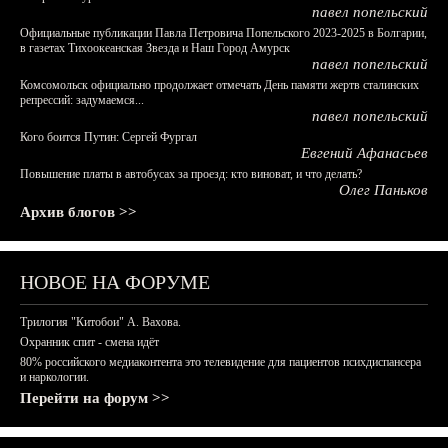
павел попельский
Официальные публикации Павла Петровича Попельского 2023-2025 в Болгарии,
в газетах Тихоокеанская Звезда и Наш Город Амурск
павел попельский
Комсомольск официально продолжает отмечать День памяти жертв сталинских
репрессий: задумаемся...
павел попельский
Кого боится Путин: Сергей Фургал
Евгений Афанасьев
Повышение платы в автобусах за проезд: кто виноват, и что делать?
Олег Паньков
Архив блогов >>
НОВОЕ НА ФОРУМЕ
Трилогия "Китобои" А. Вахова.
Охранник спит - смена идёт
80% российского медиаконтента это телевидение для пациентов психдиспансера
и наркологии.
Перейти на форум >>