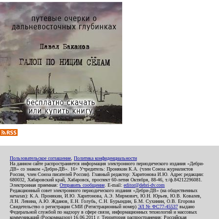
Пользовательское соглашение
,
Политика конфиденциальности
На данном сайте распространяется информация электронного периодического издания «Дебри-
ДВ» со знаком «Дебри-ДВ». 16+ Учредитель: Пронякин К.А. (член Союза журналистов
России, член Союза писателей России). Главный редактор: Харитонова И.Ю. Адрес редакции:
680032, Хабаровский край, Хабаровск, проспект 60-летия Октября, 88-46, т./ф.84212296081.
Электронная приемная:
Отправить сообщение
. E-mail:
editor@debri-dv.com
Редакционный совет электронного периодического издания «Дебри-ДВ» (на общественных
началах): К.А. Пронякин, И.Ю. Харитонова, А.Э. Мирмович, Ю.Н. Юрьев, Ю.В. Ковалев,
Л.Н. Левина, А.Ю. Жданов, Е.Н. Голубь, С.Н. Бурындин, Б.М. Сухинин, О.В. Егорова
Свидетельство о регистрации СМИ (Регистрационный номер)
ЭЛ № ФС77-45537
выдано
Федеральной службой по надзору в сфере связи, информационных технологий и массовых
коммуникаций (Роскомнадзор) 16.06.2011 г. Территория распространения: Российская