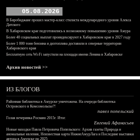
05.08.2026
В Биробиджане прошел мастер-класс стилиста международного уровня Алекса
Датского
В Хабаровском крае подготовились к возможному повышению уровня Амура
Более 40 социальных выплат проиндексируют в Хабаровском крае в 2027 году
Более 1 000 тонн бензина и дизтоплива доставили в северные территории
Хабаровского края
Бесплатную сеть Wi-Fi запустили на площади имени Ленина в Хабаровске
Архив новостей >>
ИЗ БЛОГОВ
Районная библиотека в Амурске уничтожена. На очереди библиотека
Островского в Комсомольске?!
павел попельский
Голая вечеринка Роснано 2015г. Итог.
Евгений Афанасьев
Новые находки Павла Петровича Попельского: Архив газеты Природа и
аномальные явления, Неизвестная карта НижнеАмурЛага и Последние выставки
автора в Амурске по 2025