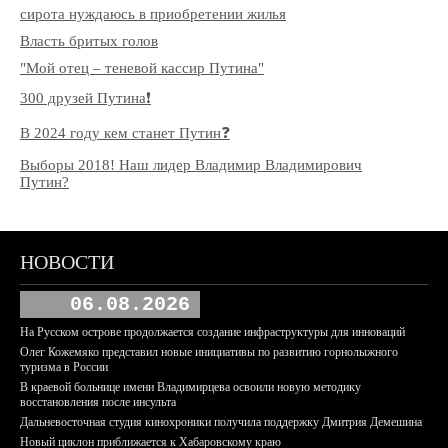
сирота нуждаюсь в приобретении жилья
Власть бритых голов
"Мой отец – теневой кассир Путина"
300 друзей Путина❗️
В 2024 году кем станет Путин❓
Выборы 2018! Наш лидер Владимир Владимирович
Путин?
НОВОСТИ
06.08.2026
На Русском острове продолжается создание инфраструктуры для инноваций
Олег Кожемяко представил новые инициативы по развитию горнолыжного
туризма в России
В краевой больнице имени Владимирцева освоили новую методику
восстановления после инсульта
Дальневосточная студия кинохроники получила поддержку Дмитрия Демешина
Новый циклон приближается к Хабаровскому краю