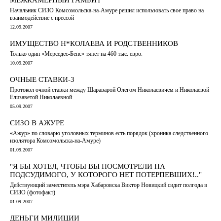
Начальник СИЗО Комсомольска-на-Амуре решил использовать свое право на
взаимодействие с прессой
12.09.2007
ИМУЩЕСТВО Н*КОЛАЕВА И РОДСТВЕННИКОВ
Только один «Мерседес-Бенс» тянет на 460 тыс. евро.
10.09.2007
ОЧНЫЕ СТАВКИ-3
Протокол очной ставки между Шараварой Олегом Николаевичем и Николаевой
Елизаветой Николаевной
05.09.2007
СИЗО В АЖУРЕ
«Ажур» по словарю уголовных терминов есть порядок (хроника следственного
изолятора Комсомольска-на-Амуре)
01.09.2007
"Я БЫ ХОТЕЛ, ЧТОБЫ ВЫ ПОСМОТРЕЛИ НА
ПОДСУДИМОГО, У КОТОРОГО НЕТ ПОТЕРПЕВШИХ!.."
Действующий заместитель мэра Хабаровска Виктор Новицкий сидит полгода в
СИЗО (фотофакт)
01.09.2007
ДЕНЬГИ МИЛИЦИИ