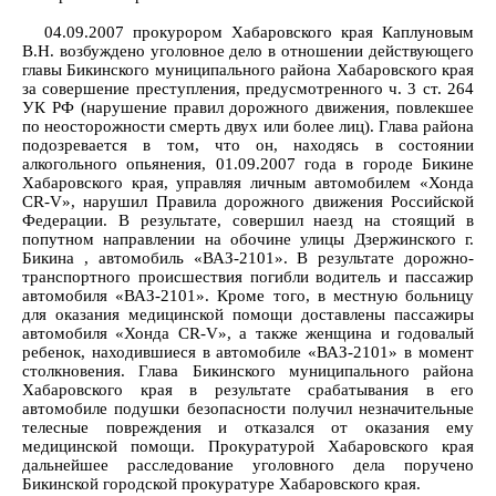
04.09.2007 прокурором Хабаровского края Каплуновым
В.Н. возбуждено уголовное дело в отношении действующего
главы Бикинского муниципального района Хабаровского края
за совершение преступления, предусмотренного ч. 3 ст. 264
УК РФ (нарушение правил дорожного движения, повлекшее
по неосторожности смерть двух или более лиц). Глава района
подозревается в том, что он, находясь в состоянии
алкогольного опьянения, 01.09.2007 года в городе Бикине
Хабаровского края, управляя личным автомобилем «Хонда
CR-V», нарушил Правила дорожного движения Российской
Федерации. В результате, совершил наезд на стоящий в
попутном направлении на обочине улицы Дзержинского г.
Бикина , автомобиль «ВАЗ-2101». В результате дорожно-
транспортного происшествия погибли водитель и пассажир
автомобиля «ВАЗ-2101». Кроме того, в местную больницу
для оказания медицинской помощи доставлены пассажиры
автомобиля «Хонда CR-V», а также женщина и годовалый
ребенок, находившиеся в автомобиле «ВАЗ-2101» в момент
столкновения. Глава Бикинского муниципального района
Хабаровского края в результате срабатывания в его
автомобиле подушки безопасности получил незначительные
телесные повреждения и отказался от оказания ему
медицинской помощи. Прокуратурой Хабаровского края
дальнейшее расследование уголовного дела поручено
Бикинской городской прокуратуре Хабаровского края.