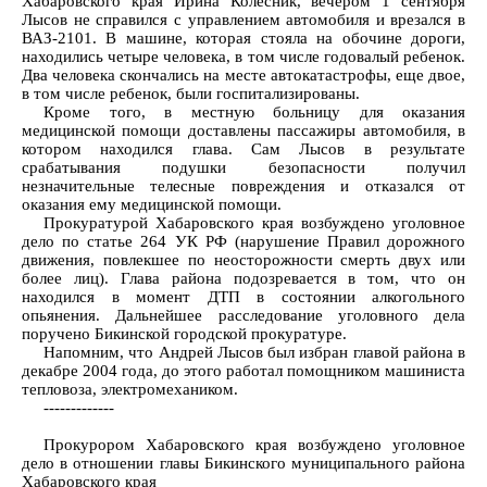
Хабаровского края Ирина Колесник, вечером 1 сентября
Лысов не справился с управлением автомобиля и врезался в
ВАЗ-2101. В машине, которая стояла на обочине дороги,
находились четыре человека, в том числе годовалый ребенок.
Два человека скончались на месте автокатастрофы, еще двое,
в том числе ребенок, были госпитализированы.
Кроме того, в местную больницу для оказания
медицинской помощи доставлены пассажиры автомобиля, в
котором находился глава. Сам Лысов в результате
срабатывания подушки безопасности получил
незначительные телесные повреждения и отказался от
оказания ему медицинской помощи.
Прокуратурой Хабаровского края возбуждено уголовное
дело по статье 264 УК РФ (нарушение Правил дорожного
движения, повлекшее по неосторожности смерть двух или
более лиц). Глава района подозревается в том, что он
находился в момент ДТП в состоянии алкогольного
опьянения. Дальнейшее расследование уголовного дела
поручено Бикинской городской прокуратуре.
Напомним, что Андрей Лысов был избран главой района в
декабре 2004 года, до этого работал помощником машиниста
тепловоза, электромехаником.
-------------
Прокурором Хабаровского края возбуждено уголовное
дело в отношении главы Бикинского муниципального района
Хабаровского края