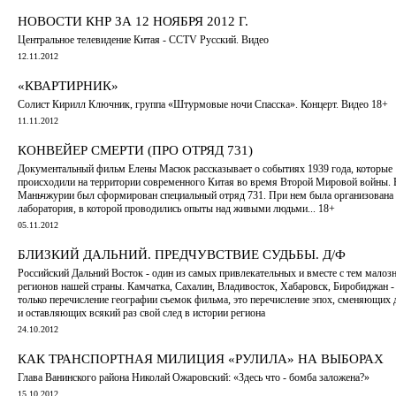
НОВОСТИ КНР ЗА 12 НОЯБРЯ 2012 Г.
Центральное телевидение Китая - CCTV Русский. Видео
12.11.2012
«КВАРТИРНИК»
Солист Кирилл Ключник, группа «Штурмовые ночи Спасска». Концерт. Видео 18+
11.11.2012
КОНВЕЙЕР СМЕРТИ (ПРО ОТРЯД 731)
Документальный фильм Елены Масюк рассказывает о событиях 1939 года, которые
происходили на территории современного Китая во время Второй Мировой войны. 
Маньчжурии был сформирован специальный отряд 731. При нем была организована
лаборатория, в которой проводились опыты над живыми людьми... 18+
05.11.2012
БЛИЗКИЙ ДАЛЬНИЙ. ПРЕДЧУВСТВИЕ СУДЬБЫ. Д/Ф
Российский Дальний Восток - один из самых привлекательных и вместе с тем мало
регионов нашей страны. Камчатка, Сахалин, Владивосток, Хабаровск, Биробиджан - 
только перечисление географии съемок фильма, это перечисление эпох, сменяющих 
и оставляющих всякий раз свой след в истории региона
24.10.2012
КАК ТРАНСПОРТНАЯ МИЛИЦИЯ «РУЛИЛА» НА ВЫБОРАХ
Глава Ванинского района Николай Ожаровский: «Здесь что - бомба заложена?»
15.10.2012