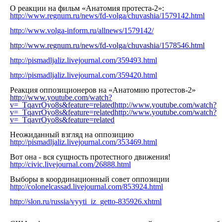
О реакции на фильм «Анатомия протеста-2»:
http://www.regnum.ru/news/fd-volga/chuvashia/1579142.html
http://www.volga-inform.ru/allnews/1579142/
http://www.regnum.ru/news/fd-volga/chuvashia/1578546.html
http://pismadljaliz.livejournal.com/359493.html
http://pismadljaliz.livejournal.com/359420.html
Реакция оппозиционеров на «Анатомию протестов-2»
http://www.youtube.com/watch?
v=_TqavrOyo8s&feature=related
http://www.youtube.com/watch?
v=_TqavrOyo8s&feature=related
http://www.youtube.com/watch?
v=_TqavrOyo8s&feature=related
Неожиданный взгляд на оппозицию
http://pismadljaliz.livejournal.com/353469.html
Вот она - вся сущность протестного движения!
http://civic.livejournal.com/26888.html
Выборы в координационный совет оппозиции
http://colonelcassad.livejournal.com/853924.html
http://slon.ru/russia/vyyti_iz_getto-835926.xhtml