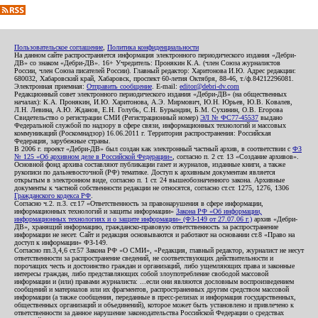
Пользовательское соглашение
,
Политика конфиденциальности
На данном сайте распространяется информация электронного периодического издания «Дебри-
ДВ» со знаком «Дебри-ДВ». 16+ Учредитель: Пронякин К.А. (член Союза журналистов
России, член Союза писателей России). Главный редактор: Харитонова И.Ю. Адрес редакции:
680032, Хабаровский край, Хабаровск, проспект 60-летия Октября, 88-46, т./ф.84212296081.
Электронная приемная:
Отправить сообщение
. E-mail:
editor@debri-dv.com
Редакционный совет электронного периодического издания «Дебри-ДВ» (на общественных
началах): К.А. Пронякин, И.Ю. Харитонова, А.Э. Мирмович, Ю.Н. Юрьев, Ю.В. Ковалев,
Л.Н. Левина, А.Ю. Жданов, Е.Н. Голубь, С.Н. Бурындин, Б.М. Сухинин, О.В. Егорова
Свидетельство о регистрации СМИ (Регистрационный номер)
ЭЛ № ФС77-45537
выдано
Федеральной службой по надзору в сфере связи, информационных технологий и массовых
коммуникаций (Роскомнадзор) 16.06.2011 г. Территория распространения: Российская
Федерация, зарубежные страны.
В 2006 г. проект «Дебри-ДВ» был создан как электронный частный архив, в соответствии с
ФЗ
№ 125 «Об архивном деле в Российской Федерации»
, согласно п. 2 ст. 13 «Создание архивов».
Основной фонд архива составляют публикации газет и журналов, изданные книги, а также
рукописи по дальневосточной (РФ) тематике. Доступ к архивным документам является
открытым в электронном виде, согласно п. 1 ст. 24 вышеобозначенного закона. Архивные
документы к частной собственности редакции не относятся, согласно ст.ст. 1275, 1276, 1306
Гражданского кодекса РФ
.
Согласно ч.2. п.3. ст.17 «Ответственность за правонарушения в сфере информации,
информационных технологий и защиты информации»
Закона РФ «Об информации,
информационных технологиях и о защите информации» (ФЗ-149 от 27.07.06 г.)
архив «Дебри-
ДВ», хранящий информацию, гражданско-правовую ответственность за распространение
информации не несет. Сайт и редакция основываются и работают на основании ст.8 «Право на
доступ к информации» ФЗ-149.
Согласно пп.3,4,6 ст.57 Закона РФ «О СМИ», «Редакция, главный редактор, журналист не несут
ответственности за распространение сведений, не соответствующих действительности и
порочащих честь и достоинство граждан и организаций, либо ущемляющих права и законные
интересы граждан, либо представляющих собой злоупотребление свободой массовой
информации и (или) правами журналиста: ...если они являются дословным воспроизведением
сообщений и материалов или их фрагментов, распространенных другим средством массовой
информации (а также сообщения, переданные в пресс-релизах и информация государственных,
общественных организаций и объединений), которое может быть установлено и привлечено к
ответственности за данное нарушение законодательства Российской Федерации о средствах