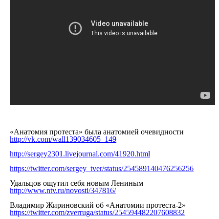
«Анатомия протеста» была анатомией очевидности
http://vk.com/wall139034605_149
http://sergey2301.livejournal.com/41920.html
https://twitter.com/sergey_tver/status/254589140476256256
Удальцов ощутил себя новым Лениным
http://www.ntv.ru/novosti/347816/
Владимир Жириновский об «Анатомии протеста-2»
https://twitter.com/zverruga/status/254594482207608832