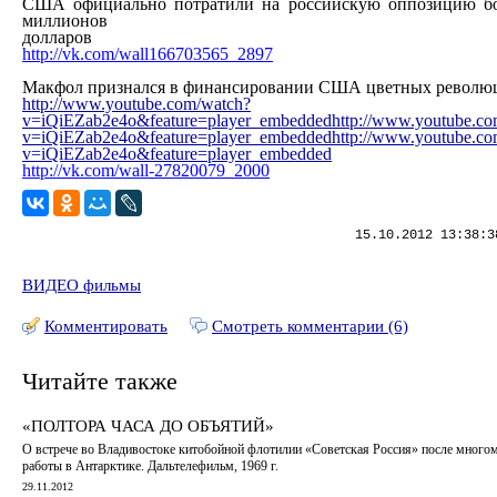
США официально потратили на российскую оппозицию бо
миллионов
долларов
http://vk.com/wall166703565_2897
Макфол признался в финансировании США цветных револю
http://www.youtube.com/watch?
v=iQiEZab2e4o&feature=player_embedded
http://www.youtube.c
v=iQiEZab2e4o&feature=player_embedded
http://www.youtube.c
v=iQiEZab2e4o&feature=player_embedded
http://vk.com/wall-27820079_2000
15.10.2012 13:38:3
ВИДЕО фильмы
Комментировать
Смотреть комментарии (6)
Читайте также
«ПОЛТОРА ЧАСА ДО ОБЪЯТИЙ»
О встрече во Владивостоке китобойной флотилии «Советская Россия» после много
работы в Антарктике. Дальтелефильм, 1969 г.
29.11.2012