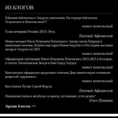
ИЗ БЛОГОВ
Районная библиотека в Амурске уничтожена. На очереди библиотека
Островского в Комсомольске?!
павел попельский
Голая вечеринка Роснано 2015г. Итог.
Евгений Афанасьев
Новые находки Павла Петровича Попельского: Архив газеты Природа и
аномальные явления, Неизвестная карта НижнеАмурЛага и Последние выставки
автора в Амурске по 2025
павел попельский
Официальные публикации Павла Петровича Попельского 2023-2025 в Болгарии,
в газетах Тихоокеанская Звезда и Наш Город Амурск
павел попельский
Комсомольск официально продолжает отмечать День памяти жертв сталинских
репрессий: задумаемся...
павел попельский
Кого боится Путин: Сергей Фургал
Евгений Афанасьев
Повышение платы в автобусах за проезд: кто виноват, и что делать?
Олег Паньков
Архив блогов >>