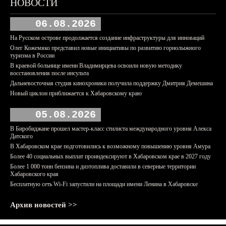
НОВОСТИ
06.08.2026
На Русском острове продолжается создание инфраструктуры для инноваций
Олег Кожемяко представил новые инициативы по развитию горнолыжного
туризма в России
В краевой больнице имени Владимирцева освоили новую методику
восстановления после инсульта
Дальневосточная студия кинохроники получила поддержку Дмитрия Демешина
Новый циклон приближается к Хабаровскому краю
05.08.2026
В Биробиджане прошел мастер-класс стилиста международного уровня Алекса
Датского
В Хабаровском крае подготовились к возможному повышению уровня Амура
Более 40 социальных выплат проиндексируют в Хабаровском крае в 2027 году
Более 1 000 тонн бензина и дизтоплива доставили в северные территории
Хабаровского края
Бесплатную сеть Wi-Fi запустили на площади имени Ленина в Хабаровске
Архив новостей >>