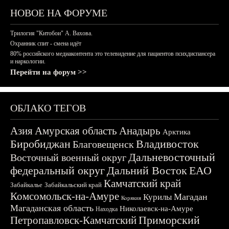
НОВОЕ НА ФОРУМЕ
Трилогия "Китобои" А. Вахова.
Охранник спит - смена идёт
80% российского медиаконтента это телевидение для пациентов психдиспансера
и наркологии.
Перейти на форум >>
ОБЛАКО ТЕГОВ
Азия
Амурская область
Анадырь
Арктика
Биробиджан
Владивосток
Благовещенск
Дальневосточный
Восточный военный округ
федеральный округ
Дальний Восток
ЕАО
Камчатский край
Забайкалье
Забайкальский край
Комсомольск-на-Амуре
Магадан
Курилы
Корякия
Магаданская область
Николаевск-на-Амуре
Находка
Приморский
Петропавловск-Камчатский