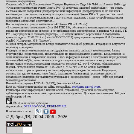
массовой информации».
Согласно абз.3, п.13 Постановления Пленума Верховного Суда РФ №16 от 15 июня 2010 года
«О практике применения судами Закона РФ «О средствах массовой информации», «по делам,
вытекающим из содержания распространенной информации, распространитель не является
надлежащим ответчиком, поскольку исходя из положений Закона РФ «О средствах массовой
информации» не вправе вмешиваться в деятельность редакции, в ходе которой определяется
содержание сообщений и материалов».
Воспользуйтесь «Правом на ответ» (ст.46 Закона РФ «О СМИ»).
«В соответствии с положением ч.3 ст.196 ГПК РФ, обязанность компенсации морального вреда
подлежит возложению на авторов, а по опубликованию опровержения, в порядке ч.2 ст.152 ГК
РФ - на учредителя и главного редактор», - из апелляционного определения Хабаровского
краевого суда от 22.08.2012 г. (дело №33-5325/2012) председательствующего И.И.Куликовой,
судей С.И.Дорожко, Н.В.Пестовой.
Мнения авторов материалов не всегда совпадают с позицией редакции. Редакция не вступает в
переписку с авторами.
Редакция не несет ответственность за содержание внешних ссылок и комментариев. За них
ответственны, соответственно, исключительно их правообладатели и авторы. Комментарии на
сайте приравнены к выражению мнения. Блоги и форум не входят в электронное периодическое
издание «Дебри-ДВ», ответственность за достоверность и наполняемость несут авторы.
Политические опросы/голосования проводятся согласно ч.2. ст.46 «Опросы общественного
мнения» Федерального закона от 12.06.2002 г. № 67-ФЗ «Об основных гарантиях
избирательных прав и права на участие в референдуме граждан Российской Федерации»;
считать, там где не указано: лицо (лица), заказавшее (заказавших) проведение опроса и
оплатившее (оплативших) указанную публикацию (обнародование) - едино - сайт, без оплаты -
безвозмездно/бесплатно.
Часовой пояс сервера UTC+11 (AEST), фактически +8 мск.
Если вы обнаружили ошибки на сайте, пожалуйста,
сообщите нам об этом
.
Распространение информации о политической, социальной, духовной жизни общества,
публикации на актуальные темы, просветительские функции. Для мужчин и женщин. 16+ для
детей старше 16 лет.
СМИ не получает субсидий.
Адреса сайта:
DEBRI-DV.COM
,
DEBRI-DV.RU
.
В социальных сетях:
© Дебри-ДВ, 20.04.2006 - 2026