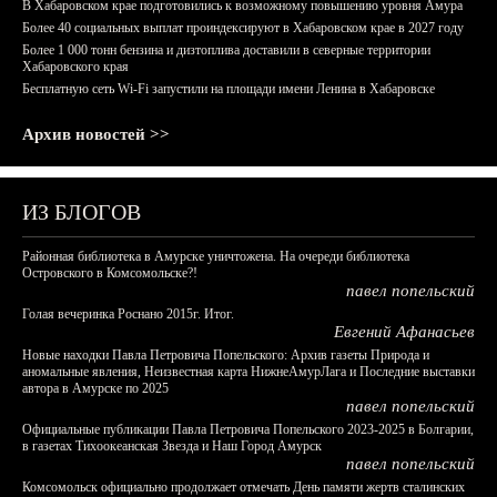
В Хабаровском крае подготовились к возможному повышению уровня Амура
Более 40 социальных выплат проиндексируют в Хабаровском крае в 2027 году
Более 1 000 тонн бензина и дизтоплива доставили в северные территории
Хабаровского края
Бесплатную сеть Wi-Fi запустили на площади имени Ленина в Хабаровске
Архив новостей >>
ИЗ БЛОГОВ
Районная библиотека в Амурске уничтожена. На очереди библиотека
Островского в Комсомольске?!
павел попельский
Голая вечеринка Роснано 2015г. Итог.
Евгений Афанасьев
Новые находки Павла Петровича Попельского: Архив газеты Природа и
аномальные явления, Неизвестная карта НижнеАмурЛага и Последние выставки
автора в Амурске по 2025
павел попельский
Официальные публикации Павла Петровича Попельского 2023-2025 в Болгарии,
в газетах Тихоокеанская Звезда и Наш Город Амурск
павел попельский
Комсомольск официально продолжает отмечать День памяти жертв сталинских