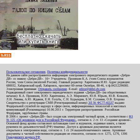
Пользовательское соглашение
,
Политика конфиденциальности
На данном сайте распространяется информация электронного периодического издания «Дебри-
ДВ» со знаком «Дебри-ДВ». 16+ Учредитель: Пронякин К.А. (член Союза журналистов
России, член Союза писателей России). Главный редактор: Харитонова И.Ю. Адрес редакции:
680032, Хабаровский край, Хабаровск, проспект 60-летия Октября, 88-46, т./ф.84212296081.
Электронная приемная:
Отправить сообщение
. E-mail:
editor@debri-dv.com
Редакционный совет электронного периодического издания «Дебри-ДВ» (на общественных
началах): К.А. Пронякин, И.Ю. Харитонова, А.Э. Мирмович, Ю.Н. Юрьев, Ю.В. Ковалев,
Л.Н. Левина, А.Ю. Жданов, Е.Н. Голубь, С.Н. Бурындин, Б.М. Сухинин, О.В. Егорова
Свидетельство о регистрации СМИ (Регистрационный номер)
ЭЛ № ФС77-45537
выдано
Федеральной службой по надзору в сфере связи, информационных технологий и массовых
коммуникаций (Роскомнадзор) 16.06.2011 г. Территория распространения: Российская
Федерация, зарубежные страны.
В 2006 г. проект «Дебри-ДВ» был создан как электронный частный архив, в соответствии с
ФЗ
№ 125 «Об архивном деле в Российской Федерации»
, согласно п. 2 ст. 13 «Создание архивов».
Основной фонд архива составляют публикации газет и журналов, изданные книги, а также
рукописи по дальневосточной (РФ) тематике. Доступ к архивным документам является
открытым в электронном виде, согласно п. 1 ст. 24 вышеобозначенного закона. Архивные
документы к частной собственности редакции не относятся, согласно ст.ст. 1275, 1276, 1306
Гражданского кодекса РФ
.