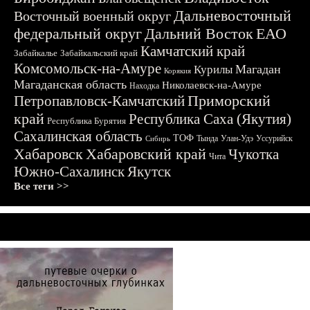
Дальневосточный
Восточный военный округ
федеральный округ
Дальний Восток
ЕАО
Камчатский край
Забайкалье
Забайкальский край
Комсомольск-на-Амуре
Магадан
Курилы
Корякия
Магаданская область
Николаевск-на-Амуре
Находка
Приморский
Петропавловск-Камчатский
край
Республика Саха (Якутия)
Республика Бурятия
Сахалинская область
ТОФ
Тында
Улан-Удэ
Уссурийск
Сибирь
Хабаровск
Хабаровский край
Чукотка
Чита
Южно-Сахалинск
Якутск
Все теги >>