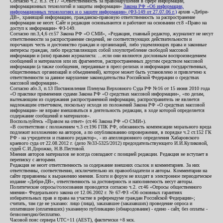
Согласно ч.2. п.3. ст.17 «Ответственность за правонарушения в сфере информации,
информационных технологий и защиты информации»
Закона РФ «Об информации,
информационных технологиях и о защите информации» (ФЗ-149 от 27.07.06 г.)
архив «Дебри-
ДВ», хранящий информацию, гражданско-правовую ответственность за распространение
информации не несет. Сайт и редакция основываются и работают на основании ст.8 «Право на
доступ к информации» ФЗ-149.
Согласно пп.3,4,6 ст.57 Закона РФ «О СМИ», «Редакция, главный редактор, журналист не несут
ответственности за распространение сведений, не соответствующих действительности и
порочащих честь и достоинство граждан и организаций, либо ущемляющих права и законные
интересы граждан, либо представляющих собой злоупотребление свободой массовой
информации и (или) правами журналиста: ...если они являются дословным воспроизведением
сообщений и материалов или их фрагментов, распространенных другим средством массовой
информации (а также сообщения, переданные в пресс-релизах и информация государственных,
общественных организаций и объединений), которое может быть установлено и привлечено к
ответственности за данное нарушение законодательства Российской Федерации о средствах
массовой информации».
Согласно абз.3, п.13 Постановления Пленума Верховного Суда РФ №16 от 15 июня 2010 года
«О практике применения судами Закона РФ «О средствах массовой информации», «по делам,
вытекающим из содержания распространенной информации, распространитель не является
надлежащим ответчиком, поскольку исходя из положений Закона РФ «О средствах массовой
информации» не вправе вмешиваться в деятельность редакции, в ходе которой определяется
содержание сообщений и материалов».
Воспользуйтесь «Правом на ответ» (ст.46 Закона РФ «О СМИ»).
«В соответствии с положением ч.3 ст.196 ГПК РФ, обязанность компенсации морального вреда
подлежит возложению на авторов, а по опубликованию опровержения, в порядке ч.2 ст.152 ГК
РФ - на учредителя и главного редактор», - из апелляционного определения Хабаровского
краевого суда от 22.08.2012 г. (дело №33-5325/2012) председательствующего И.И.Куликовой,
судей С.И.Дорожко, Н.В.Пестовой.
Мнения авторов материалов не всегда совпадают с позицией редакции. Редакция не вступает в
переписку с авторами.
Редакция не несет ответственность за содержание внешних ссылок и комментариев. За них
ответственны, соответственно, исключительно их правообладатели и авторы. Комментарии на
сайте приравнены к выражению мнения. Блоги и форум не входят в электронное периодическое
издание «Дебри-ДВ», ответственность за достоверность и наполняемость несут авторы.
Политические опросы/голосования проводятся согласно ч.2. ст.46 «Опросы общественного
мнения» Федерального закона от 12.06.2002 г. № 67-ФЗ «Об основных гарантиях
избирательных прав и права на участие в референдуме граждан Российской Федерации»;
считать, там где не указано: лицо (лица), заказавшее (заказавших) проведение опроса и
оплатившее (оплативших) указанную публикацию (обнародование) - едино - сайт, без оплаты -
безвозмездно/бесплатно.
Часовой пояс сервера UTC+11 (AEST), фактически +8 мск.