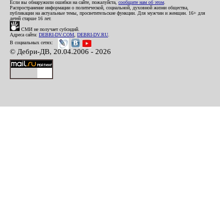
Если вы обнаружили ошибки на сайте, пожалуйста,
сообщите нам об этом
.
Распространение информации о политической, социальной, духовной жизни общества,
публикации на актуальные темы, просветительские функции. Для мужчин и женщин. 16+ для
детей старше 16 лет.
СМИ не получает субсидий.
Адреса сайта:
DEBRI-DV.COM
,
DEBRI-DV.RU
.
В социальных сетях:
© Дебри-ДВ, 20.04.2006 - 2026