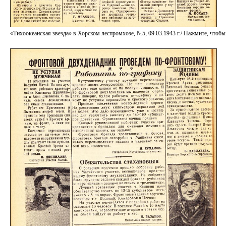
«Тихоокеанская звезда» в Хорском леспромхозе, №5, 09.03.1943 г./ Нажмите, чт