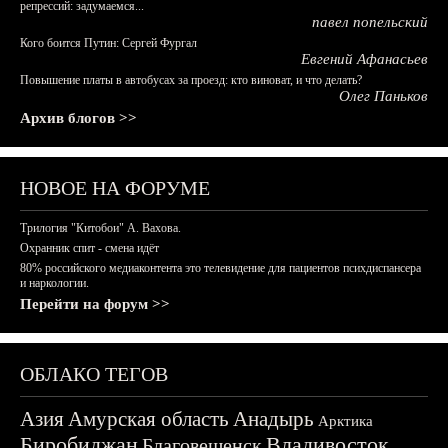
репрессий: задумаемся...
павел попельский
Кого боится Путин: Сергей Фургал
Евгений Афанасьев
Повышение платы в автобусах за проезд: кто виноват, и что делать?
Олег Паньков
Архив блогов >>
НОВОЕ НА ФОРУМЕ
Трилогия "Китобои" А. Вахова.
Охранник спит - смена идёт
80% российского медиаконтента это телевидение для пациентов психдиспансера
и наркологии.
Перейти на форум >>
ОБЛАКО ТЕГОВ
Азия
Амурская область
Анадырь
Арктика
Биробиджан
Владивосток
Благовещенск