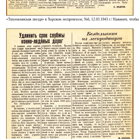
«Тихоокеанская звезда» в Хорском леспромхозе, №6, 12.03.1943 г./ Нажмите, чт