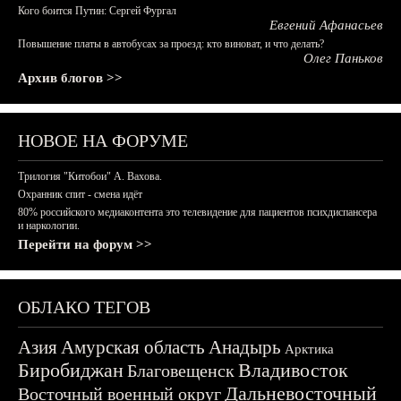
Кого боится Путин: Сергей Фургал
Евгений Афанасьев
Повышение платы в автобусах за проезд: кто виноват, и что делать?
Олег Паньков
Архив блогов >>
НОВОЕ НА ФОРУМЕ
Трилогия "Китобои" А. Вахова.
Охранник спит - смена идёт
80% российского медиаконтента это телевидение для пациентов психдиспансера
и наркологии.
Перейти на форум >>
ОБЛАКО ТЕГОВ
Азия
Амурская область
Анадырь
Арктика
Биробиджан
Владивосток
Благовещенск
Дальневосточный
Восточный военный округ