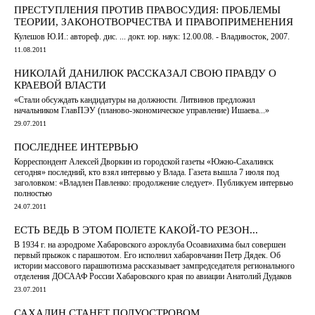
ПРЕСТУПЛЕНИЯ ПРОТИВ ПРАВОСУДИЯ: ПРОБЛЕМЫ
ТЕОРИИ, ЗАКОНОТВОРЧЕСТВА И ПРАВОПРИМЕНЕНИЯ
Кулешов Ю.И.: автореф. дис. ... докт. юр. наук: 12.00.08. - Владивосток, 2007.
11.08.2011
НИКОЛАЙ ДАНИЛЮК РАССКАЗАЛ СВОЮ ПРАВДУ О
КРАЕВОЙ ВЛАСТИ
«Стали обсуждать кандидатуры на должности. Литвинов предложил
начальником ГлавПЭУ (планово-экономическое управление) Ишаева...»
29.07.2011
ПОСЛЕДНЕЕ ИНТЕРВЬЮ
Корреспондент Алексей Дворкин из городской газеты «Южно-Сахалинск
сегодня» последний, кто взял интервью у Влада. Газета вышла 7 июля под
заголовком: «Владлен Павленко: продолжение следует». Публикуем интервью
полностью
24.07.2011
ЕСТЬ ВЕДЬ В ЭТОМ ПОЛЕТЕ КАКОЙ-ТО РЕЗОН...
В 1934 г. на аэродроме Хабаровского аэроклуба Осоавиахима был совершен
первый прыжок с парашютом. Его исполнил хабаровчанин Петр Дядек. Об
истории массового парашютизма рассказывает зампредседателя регионального
отделения ДОСААФ России Хабаровского края по авиации Анатолий Дудаков
23.07.2011
САХАЛИН СТАНЕТ ПОЛУОСТРОВОМ