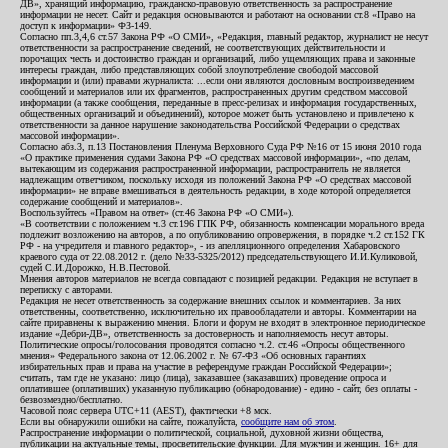
ДВ», хранящий информацию, гражданско-правовую ответственность за распространение
информации не несет. Сайт и редакция основываются и работают на основании ст.8 «Право на
доступ к информации» ФЗ-149.
Согласно пп.3,4,6 ст.57 Закона РФ «О СМИ», «Редакция, главный редактор, журналист не несут
ответственности за распространение сведений, не соответствующих действительности и
порочащих честь и достоинство граждан и организаций, либо ущемляющих права и законные
интересы граждан, либо представляющих собой злоупотребление свободой массовой
информации и (или) правами журналиста: ...если они являются дословным воспроизведением
сообщений и материалов или их фрагментов, распространенных другим средством массовой
информации (а также сообщения, переданные в пресс-релизах и информация государственных,
общественных организаций и объединений), которое может быть установлено и привлечено к
ответственности за данное нарушение законодательства Российской Федерации о средствах
массовой информации».
Согласно абз.3, п.13 Постановления Пленума Верховного Суда РФ №16 от 15 июня 2010 года
«О практике применения судами Закона РФ «О средствах массовой информации», «по делам,
вытекающим из содержания распространенной информации, распространитель не является
надлежащим ответчиком, поскольку исходя из положений Закона РФ «О средствах массовой
информации» не вправе вмешиваться в деятельность редакции, в ходе которой определяется
содержание сообщений и материалов».
Воспользуйтесь «Правом на ответ» (ст.46 Закона РФ «О СМИ»).
«В соответствии с положением ч.3 ст.196 ГПК РФ, обязанность компенсации морального вреда
подлежит возложению на авторов, а по опубликованию опровержения, в порядке ч.2 ст.152 ГК
РФ - на учредителя и главного редактор», - из апелляционного определения Хабаровского
краевого суда от 22.08.2012 г. (дело №33-5325/2012) председательствующего И.И.Куликовой,
судей С.И.Дорожко, Н.В.Пестовой.
Мнения авторов материалов не всегда совпадают с позицией редакции. Редакция не вступает в
переписку с авторами.
Редакция не несет ответственность за содержание внешних ссылок и комментариев. За них
ответственны, соответственно, исключительно их правообладатели и авторы. Комментарии на
сайте приравнены к выражению мнения. Блоги и форум не входят в электронное периодическое
издание «Дебри-ДВ», ответственность за достоверность и наполняемость несут авторы.
Политические опросы/голосования проводятся согласно ч.2. ст.46 «Опросы общественного
мнения» Федерального закона от 12.06.2002 г. № 67-ФЗ «Об основных гарантиях
избирательных прав и права на участие в референдуме граждан Российской Федерации»;
считать, там где не указано: лицо (лица), заказавшее (заказавших) проведение опроса и
оплатившее (оплативших) указанную публикацию (обнародование) - едино - сайт, без оплаты -
безвозмездно/бесплатно.
Часовой пояс сервера UTC+11 (AEST), фактически +8 мск.
Если вы обнаружили ошибки на сайте, пожалуйста,
сообщите нам об этом
.
Распространение информации о политической, социальной, духовной жизни общества,
публикации на актуальные темы, просветительские функции. Для мужчин и женщин. 16+ для