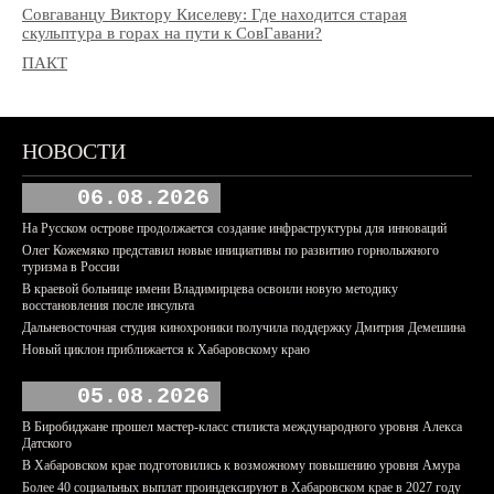
Совгаванцу Виктору Киселеву: Где находится старая
скульптура в горах на пути к СовГавани?
ПАКТ
НОВОСТИ
06.08.2026
На Русском острове продолжается создание инфраструктуры для инноваций
Олег Кожемяко представил новые инициативы по развитию горнолыжного
туризма в России
В краевой больнице имени Владимирцева освоили новую методику
восстановления после инсульта
Дальневосточная студия кинохроники получила поддержку Дмитрия Демешина
Новый циклон приближается к Хабаровскому краю
05.08.2026
В Биробиджане прошел мастер-класс стилиста международного уровня Алекса
Датского
В Хабаровском крае подготовились к возможному повышению уровня Амура
Более 40 социальных выплат проиндексируют в Хабаровском крае в 2027 году