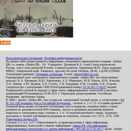
Пользовательское соглашение
,
Политика конфиденциальности
На данном сайте распространяется информация электронного периодического издания «Дебри-
ДВ» со знаком «Дебри-ДВ». 16+ Учредитель: Пронякин К.А. (член Союза журналистов
России, член Союза писателей России). Главный редактор: Харитонова И.Ю. Адрес редакции:
680032, Хабаровский край, Хабаровск, проспект 60-летия Октября, 88-46, т./ф.84212296081.
Электронная приемная:
Отправить сообщение
. E-mail:
editor@debri-dv.com
Редакционный совет электронного периодического издания «Дебри-ДВ» (на общественных
началах): К.А. Пронякин, И.Ю. Харитонова, А.Э. Мирмович, Ю.Н. Юрьев, Ю.В. Ковалев,
Л.Н. Левина, А.Ю. Жданов, Е.Н. Голубь, С.Н. Бурындин, Б.М. Сухинин, О.В. Егорова
Свидетельство о регистрации СМИ (Регистрационный номер)
ЭЛ № ФС77-45537
выдано
Федеральной службой по надзору в сфере связи, информационных технологий и массовых
коммуникаций (Роскомнадзор) 16.06.2011 г. Территория распространения: Российская
Федерация, зарубежные страны.
В 2006 г. проект «Дебри-ДВ» был создан как электронный частный архив, в соответствии с
ФЗ
№ 125 «Об архивном деле в Российской Федерации»
, согласно п. 2 ст. 13 «Создание архивов».
Основной фонд архива составляют публикации газет и журналов, изданные книги, а также
рукописи по дальневосточной (РФ) тематике. Доступ к архивным документам является
открытым в электронном виде, согласно п. 1 ст. 24 вышеобозначенного закона. Архивные
документы к частной собственности редакции не относятся, согласно ст.ст. 1275, 1276, 1306
Гражданского кодекса РФ
.
Согласно ч.2. п.3. ст.17 «Ответственность за правонарушения в сфере информации,
информационных технологий и защиты информации»
Закона РФ «Об информации,
информационных технологиях и о защите информации» (ФЗ-149 от 27.07.06 г.)
архив «Дебри-