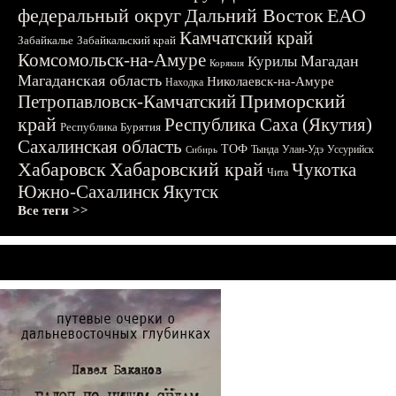
федеральный округ
Дальний Восток
ЕАО
Камчатский край
Забайкалье
Забайкальский край
Комсомольск-на-Амуре
Магадан
Курилы
Корякия
Магаданская область
Николаевск-на-Амуре
Находка
Приморский
Петропавловск-Камчатский
край
Республика Саха (Якутия)
Республика Бурятия
Сахалинская область
ТОФ
Тында
Улан-Удэ
Уссурийск
Сибирь
Хабаровск
Хабаровский край
Чукотка
Чита
Южно-Сахалинск
Якутск
Все теги >>