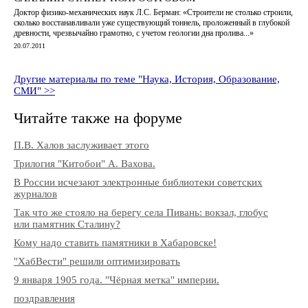
Доктор физико-механических наук Л.С. Берман: «Строители не столько строили,
сколько восстанавливали уже существующий тоннель, проложенный в глубокой
древности, чрезвычайно грамотно, с учетом геологии дна пролива...»
20.07.2011
Другие материалы по теме "Наука, История, Образование,
СМИ" >>
Читайте также на форуме
П.В. Халов заслуживает этого
Трилогия "Китобои" А. Вахова.
В России исчезают электронные библиотеки советских
журналов
Так что же стояло на берегу села Пивань: вокзал, глобус
или памятник Сталину?
Кому надо ставить памятники в Хабаровске!
"ХабВести" решили оптимизировать
9 января 1905 года. "Чёрная метка" империи.
поздравления