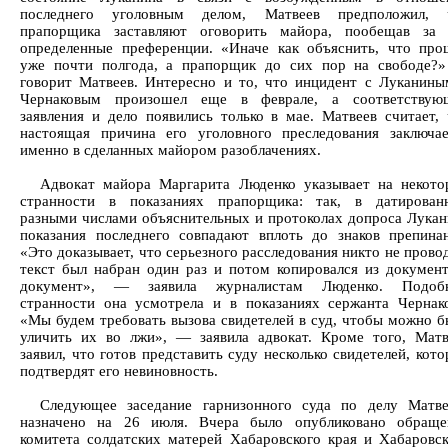
последнего уголовным делом, Матвеев предположил, 
прапорщика заставляют оговорить майора, пообещав за 
определенные преференции. «Иначе как объяснить, что про
уже почти полгода, а прапорщик до сих пор на свободе?
говорит Матвеев. Интересно и то, что инцидент с Луканины
Чернаковым произошел еще в феврале, а соответствую
заявления и дело появились только в мае. Матвеев считает, 
настоящая причина его уголовного преследования заключае
именно в сделанных майором разоблачениях.
Адвокат майора Маргарита Люденко указывает на некото
странности в показаниях прапорщика: так, в датирован
разными числами объяснительных и протоколах допроса Лукан
показания последнего совпадают вплоть до знаков препинан
«Это доказывает, что серьезного расследования никто не прово
текст был набран один раз и потом копировался из документ
документ», — заявила журналистам Люденко. Подоб
странности она усмотрела и в показаниях сержанта Чернако
«Мы будем требовать вызова свидетелей в суд, чтобы можно б
уличить их во лжи», — заявила адвокат. Кроме того, Матв
заявил, что готов представить суду несколько свидетелей, кот
подтвердят его невиновность.
Следующее заседание гарнизонного суда по делу Матве
назначено на 26 июля. Вчера было опубликовано обраще
комитета солдатских матерей Хабаровского края и Хабаровск