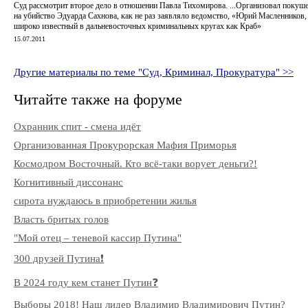
Суд рассмотрит второе дело в отношении Павла Тихомирова. ...Организовал покуш
на убийство Эдуарда Сахнова, как не раз заявляло ведомство, «Юрий Масленников,
широко известный в дальневосточных криминальных кругах как Краб»
15.07.2011
Другие материалы по теме "Суд, Криминал, Прокуратура" >>
Читайте также на форуме
Охранник спит - смена идёт
Организованная Прокурорская Мафия Приморья
Космодром Восточный. Кто всё-таки ворует деньги?!
Когнитивный диссонанс
сирота нуждаюсь в приобретении жилья
Власть бритых голов
"Мой отец – теневой кассир Путина"
300 друзей Путина❗️
В 2024 году кем станет Путин❓
Выборы 2018! Наш лидер Владимир Владимирович Путин?