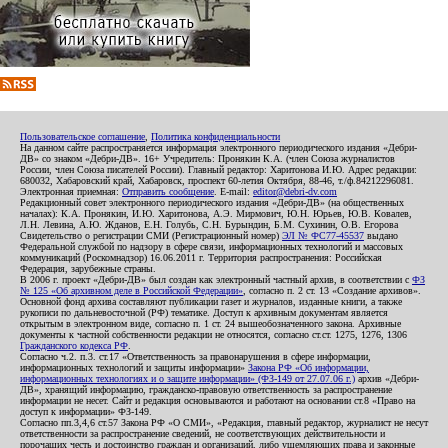
Пользовательское соглашение
,
Политика конфиденциальности
На данном сайте распространяется информация электронного периодического издания «Дебри-
ДВ» со знаком «Дебри-ДВ». 16+ Учредитель: Пронякин К.А. (член Союза журналистов
России, член Союза писателей России). Главный редактор: Харитонова И.Ю. Адрес редакции:
680032, Хабаровский край, Хабаровск, проспект 60-летия Октября, 88-46, т./ф.84212296081.
Электронная приемная:
Отправить сообщение
. E-mail:
editor@debri-dv.com
Редакционный совет электронного периодического издания «Дебри-ДВ» (на общественных
началах): К.А. Пронякин, И.Ю. Харитонова, А.Э. Мирмович, Ю.Н. Юрьев, Ю.В. Ковалев,
Л.Н. Левина, А.Ю. Жданов, Е.Н. Голубь, С.Н. Бурындин, Б.М. Сухинин, О.В. Егорова
Свидетельство о регистрации СМИ (Регистрационный номер)
ЭЛ № ФС77-45537
выдано
Федеральной службой по надзору в сфере связи, информационных технологий и массовых
коммуникаций (Роскомнадзор) 16.06.2011 г. Территория распространения: Российская
Федерация, зарубежные страны.
В 2006 г. проект «Дебри-ДВ» был создан как электронный частный архив, в соответствии с
ФЗ
№ 125 «Об архивном деле в Российской Федерации»
, согласно п. 2 ст. 13 «Создание архивов».
Основной фонд архива составляют публикации газет и журналов, изданные книги, а также
рукописи по дальневосточной (РФ) тематике. Доступ к архивным документам является
открытым в электронном виде, согласно п. 1 ст. 24 вышеобозначенного закона. Архивные
документы к частной собственности редакции не относятся, согласно ст.ст. 1275, 1276, 1306
Гражданского кодекса РФ
.
Согласно ч.2. п.3. ст.17 «Ответственность за правонарушения в сфере информации,
информационных технологий и защиты информации»
Закона РФ «Об информации,
информационных технологиях и о защите информации» (ФЗ-149 от 27.07.06 г.)
архив «Дебри-
ДВ», хранящий информацию, гражданско-правовую ответственность за распространение
информации не несет. Сайт и редакция основываются и работают на основании ст.8 «Право на
доступ к информации» ФЗ-149.
Согласно пп.3,4,6 ст.57 Закона РФ «О СМИ», «Редакция, главный редактор, журналист не несут
ответственности за распространение сведений, не соответствующих действительности и
порочащих честь и достоинство граждан и организаций, либо ущемляющих права и законные