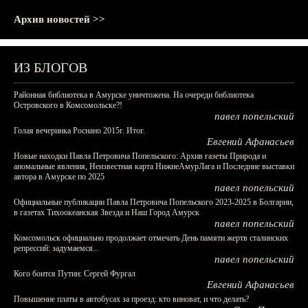
Архив новостей >>
ИЗ БЛОГОВ
Районная библиотека в Амурске уничтожена. На очереди библиотека
Островского в Комсомольске?!
павел попельский
Голая вечеринка Роснано 2015г. Итог.
Евгений Афанасьев
Новые находки Павла Петровича Попельского: Архив газеты Природа и
аномальные явления, Неизвестная карта НижнеАмурЛага и Последние выставки
автора в Амурске по 2025
павел попельский
Официальные публикации Павла Петровича Попельского 2023-2025 в Болгарии,
в газетах Тихоокеанская Звезда и Наш Город Амурск
павел попельский
Комсомольск официально продолжает отмечать День памяти жертв сталинских
репрессий: задумаемся...
павел попельский
Кого боится Путин: Сергей Фургал
Евгений Афанасьев
Повышение платы в автобусах за проезд: кто виноват, и что делать?