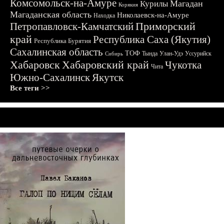
Комсомольск-на-Амуре
Магадан
Курилы
Корякия
Магаданская область
Николаевск-на-Амуре
Находка
Приморский
Петропавловск-Камчатский
край
Республика Саха (Якутия)
Республика Бурятия
Сахалинская область
ТОФ
Тында
Улан-Удэ
Уссурийск
Сибирь
Хабаровск
Хабаровский край
Чукотка
Чита
Южно-Сахалинск
Якутск
Все теги >>