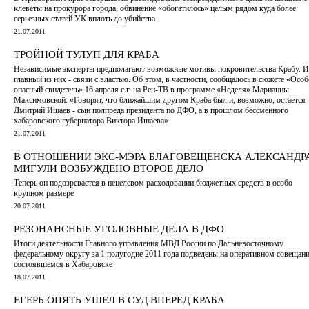
клеветы на прокурора города, обвинение «обогатилось» целым рядом куда более
серьезных статей УК вплоть до убийства
21.07.2011
ТРОЙНОЙ ТУЛУП ДЛЯ КРАБА
Независимые эксперты предполагают возможные мотивы покровительства Крабу. И
главный из них - связи с властью. Об этом, в частности, сообщалось в сюжете «Особ
опасный свидетель» 16 апреля с.г. на Рен-ТВ в программе «Неделя» Марианны
Максимовской: «Говорят, что ближайшим другом Краба был и, возможно, остается
Дмитрий Ишаев - сын полпреда президента по ДФО, а в прошлом бессменного
хабаровского губернатора Виктора Ишаева»
21.07.2011
В ОТНОШЕНИИ ЭКС-МЭРА БЛАГОВЕЩЕНСКА АЛЕКСАНДР
МИГУЛИ ВОЗБУЖДЕНО ВТОРОЕ ДЕЛО
Теперь он подозревается в нецелевом расходовании бюджетных средств в особо
крупном размере
20.07.2011
РЕЗОНАНСНЫЕ УГОЛОВНЫЕ ДЕЛА В ДФО
Итоги деятельности Главного управления МВД России по Дальневосточному
федеральному округу за 1 полугодие 2011 года подведены на оперативном совещани
состоявшемся в Хабаровске
18.07.2011
ЕГЕРЬ ОПЯТЬ УШЕЛ В СУД ВПЕРЕД КРАБА