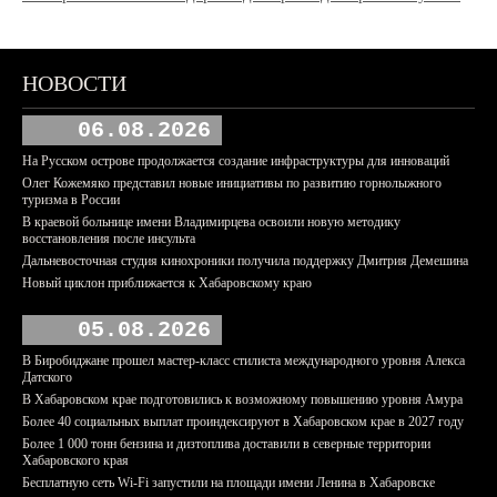
НОВОСТИ
06.08.2026
На Русском острове продолжается создание инфраструктуры для инноваций
Олег Кожемяко представил новые инициативы по развитию горнолыжного
туризма в России
В краевой больнице имени Владимирцева освоили новую методику
восстановления после инсульта
Дальневосточная студия кинохроники получила поддержку Дмитрия Демешина
Новый циклон приближается к Хабаровскому краю
05.08.2026
В Биробиджане прошел мастер-класс стилиста международного уровня Алекса
Датского
В Хабаровском крае подготовились к возможному повышению уровня Амура
Более 40 социальных выплат проиндексируют в Хабаровском крае в 2027 году
Более 1 000 тонн бензина и дизтоплива доставили в северные территории
Хабаровского края
Бесплатную сеть Wi-Fi запустили на площади имени Ленина в Хабаровске