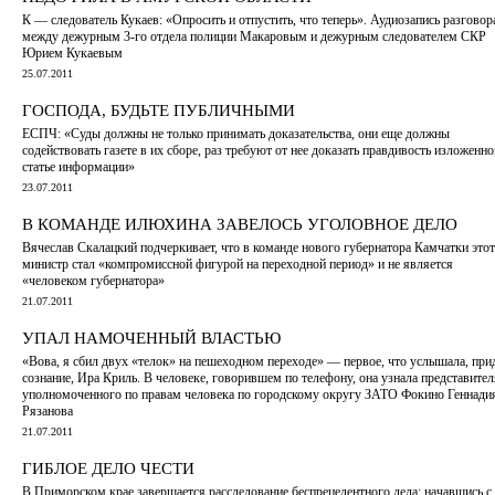
К — следователь Кукаев: «Опросить и отпустить, что теперь». Аудиозапись разговор
между дежурным 3-го отдела полиции Макаровым и дежурным следователем СКР
Юрием Кукаевым
25.07.2011
ГОСПОДА, БУДЬТЕ ПУБЛИЧНЫМИ
ЕСПЧ: «Суды должны не только принимать доказательства, они еще должны
содействовать газете в их сборе, раз требуют от нее доказать правдивость изложенно
статье информации»
23.07.2011
В КОМАНДЕ ИЛЮХИНА ЗАВЕЛОСЬ УГОЛОВНОЕ ДЕЛО
Вячеслав Скалацкий подчеркивает, что в команде нового губернатора Камчатки этот
министр стал «компромиссной фигурой на переходной период» и не является
«человеком губернатора»
21.07.2011
УПАЛ НАМОЧЕННЫЙ ВЛАСТЬЮ
«Вова, я сбил двух «телок» на пешеходном переходе» — первое, что услышала, при
сознание, Ира Криль. В человеке, говорившем по телефону, она узнала представител
уполномоченного по правам человека по городскому округу ЗАТО Фокино Геннади
Рязанова
21.07.2011
ГИБЛОЕ ДЕЛО ЧЕСТИ
В Приморском крае завершается расследование беспрецедентного дела: начавшись с