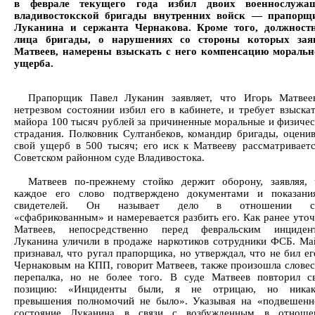
в феврале текущего года избил двоих военнослужа
владивостокской бригады внутренних войск — прапорщ
Луканина и сержанта Чернакова. Кроме того, должност
лица бригады, о нарушениях со стороны которых зая
Матвеев, намерены взыскать с него компенсацию моральн
ущерба.
Прапорщик Павел Луканин заявляет, что Игорь Матвее
нетрезвом состоянии избил его в кабинете, и требует взыска
майора 100 тысяч рублей за причиненные моральные и физичес
страдания. Полковник Султанбеков, командир бригады, оценив
свой ущерб в 500 тысяч; его иск к Матвееву рассматриваетс
Советском районном суде Владивостока.
Матвеев по-прежнему стойко держит оборону, заявляя, 
каждое его слово подтверждено документами и показани
свидетелей. Он называет дело в отношении с
«сфабрикованным» и намеревается разбить его. Как ранее уто
Матвеев, непосредственно перед февральским инциден
Луканина уличили в продаже наркотиков сотрудники ФСБ. Ма
признавал, что ругал прапорщика, но утверждал, что не бил ег
Чернаковым на КПП, говорит Матвеев, также произошла словес
перепалка, но не более того. В суде Матвеев повторил с
позицию: «Инциденты были, я не отрицаю, но никак
превышения полномочий не было». Указывая на «подвешенн
состояние Луканина в связи с возбужденным в отноше