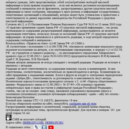
интересы граждан, либо представляющих собой злоупотребление свободой массовой
информации и (или) правами журналиста: ...если они являются дословным воспроизведением
сообщений и материалов или их фрагментов, распространенных другим средством массовой
информации (а также сообщения, переданные в пресс-релизах и информация государственных,
общественных организаций и объединений), которое может быть установлено и привлечено к
ответственности за данное нарушение законодательства Российской Федерации о средствах
массовой информации».
Согласно абз.3, п.13 Постановления Пленума Верховного Суда РФ №16 от 15 июня 2010 года
«О практике применения судами Закона РФ «О средствах массовой информации», «по делам,
вытекающим из содержания распространенной информации, распространитель не является
надлежащим ответчиком, поскольку исходя из положений Закона РФ «О средствах массовой
информации» не вправе вмешиваться в деятельность редакции, в ходе которой определяется
содержание сообщений и материалов».
Воспользуйтесь «Правом на ответ» (ст.46 Закона РФ «О СМИ»).
«В соответствии с положением ч.3 ст.196 ГПК РФ, обязанность компенсации морального вреда
подлежит возложению на авторов, а по опубликованию опровержения, в порядке ч.2 ст.152 ГК
РФ - на учредителя и главного редактор», - из апелляционного определения Хабаровского
краевого суда от 22.08.2012 г. (дело №33-5325/2012) председательствующего И.И.Куликовой,
судей С.И.Дорожко, Н.В.Пестовой.
Мнения авторов материалов не всегда совпадают с позицией редакции. Редакция не вступает в
переписку с авторами.
Редакция не несет ответственность за содержание внешних ссылок и комментариев. За них
ответственны, соответственно, исключительно их правообладатели и авторы. Комментарии на
сайте приравнены к выражению мнения. Блоги и форум не входят в электронное периодическое
издание «Дебри-ДВ», ответственность за достоверность и наполняемость несут авторы.
Политические опросы/голосования проводятся согласно ч.2. ст.46 «Опросы общественного
мнения» Федерального закона от 12.06.2002 г. № 67-ФЗ «Об основных гарантиях
избирательных прав и права на участие в референдуме граждан Российской Федерации»;
считать, там где не указано: лицо (лица), заказавшее (заказавших) проведение опроса и
оплатившее (оплативших) указанную публикацию (обнародование) - едино - сайт, без оплаты -
безвозмездно/бесплатно.
Часовой пояс сервера UTC+11 (AEST), фактически +8 мск.
Если вы обнаружили ошибки на сайте, пожалуйста,
сообщите нам об этом
.
Распространение информации о политической, социальной, духовной жизни общества,
публикации на актуальные темы, просветительские функции. Для мужчин и женщин. 16+ для
детей старше 16 лет.
СМИ не получает субсидий.
Адреса сайта:
DEBRI-DV.COM
,
DEBRI-DV.RU
.
В социальных сетях: