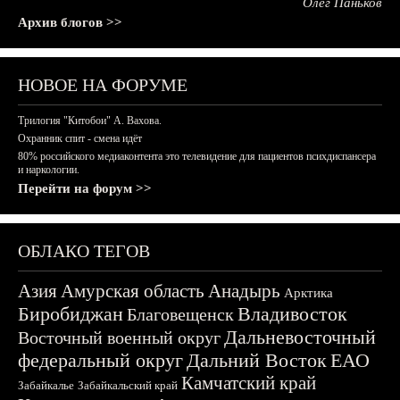
Олег Паньков
Архив блогов >>
НОВОЕ НА ФОРУМЕ
Трилогия "Китобои" А. Вахова.
Охранник спит - смена идёт
80% российского медиаконтента это телевидение для пациентов психдиспансера
и наркологии.
Перейти на форум >>
ОБЛАКО ТЕГОВ
Азия
Амурская область
Анадырь
Арктика
Биробиджан
Владивосток
Благовещенск
Дальневосточный
Восточный военный округ
федеральный округ
Дальний Восток
ЕАО
Камчатский край
Забайкалье
Забайкальский край