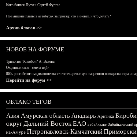
Кого боится Путин: Сергей Фургал
Повышение платы в автобусах за проезд: кто виноват, и что делать?
Архив блогов >>
НОВОЕ НА ФОРУМЕ
Трилогия "Китобои" А. Вахова.
Охранник спит - смена идёт
80% российского медиаконтента это телевидение для пациентов психдиспансера и на
Перейти на форум >>
ОБЛАКО ТЕГОВ
Бироби
Азия
Амурская область
Анадырь
Арктика
округ
Дальний Восток
ЕАО
Забайкалье
Забайкальский к
Приморски
Петропавловск-Камчатский
на-Амуре