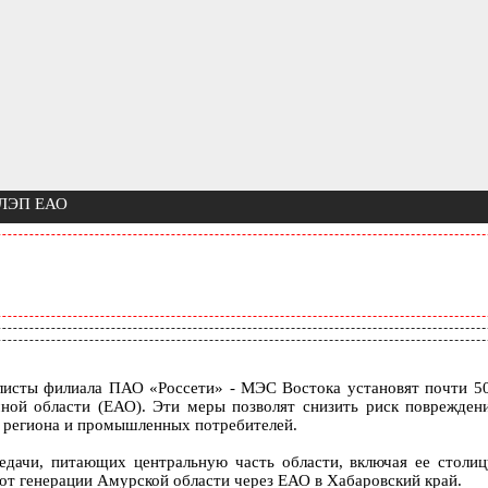
х ЛЭП ЕАО
листы филиала ПАО «Россети» - МЭС Востока установят почти 5
мной области (ЕАО). Эти меры позволят снизить риск поврежден
й региона и промышленных потребителей.
едачи, питающих центральную часть области, включая ее столиц
 от генерации Амурской области через ЕАО в Хабаровский край.