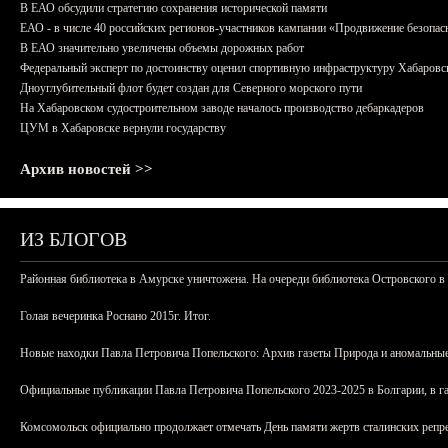
В ЕАО обсудили стратегию сохранения исторической памяти
ЕАО - в числе 40 российских регионов-участников кампании «Продвижение безопас
В ЕАО значительно увеличены объемы дорожных работ
Федеральный эксперт по достоинству оценил спортивную инфраструктуру Хабаровс
Дноуглубительный флот будет создан для Северного морского пути
На Хабаровском судостроительном заводе началось производство дебаркадеров
ЦУМ в Хабаровске вернули государству
Архив новостей >>
ИЗ БЛОГОВ
Районная библиотека в Амурске уничтожена. На очереди библиотека Островского в
Голая вечеринка Роснано 2015г. Итог.
Новые находки Павла Петровича Попельского: Архив газеты Природа и аномальные
Официальные публикации Павла Петровича Попельского 2023-2025 в Болгарии, в г
Комсомольск официально продолжает отмечать День памяти жертв сталинских репрес