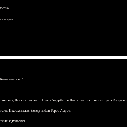
ности»
кого края
 Комсомольске?!
 явления, Неизвестная карта НижнеАмурЛага и Последние выставки автора в Амурске 
азетах Тихоокеанская Звезда и Наш Город Амурск
сий: задумаемся...