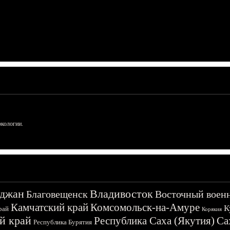
ркологии.
джан
Владивосток
Благовещенск
Восточный воен
Камчатский край
Комсомольск-на-Амуре
К
рай
Корякия
й край
Республика Саха (Якутия)
Са
Республика Бурятия