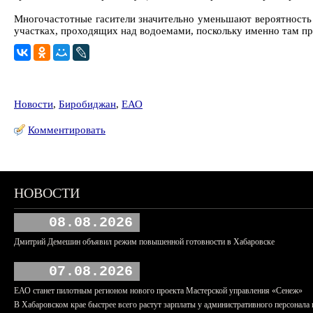
Многочастотные гасители значительно уменьшают вероятность 
участках, проходящих над водоемами, поскольку именно там п
Новости
,
Биробиджан
,
ЕАО
Комментировать
НОВОСТИ
08.08.2026
Дмитрий Демешин объявил режим повышенной готовности в Хабаровске
07.08.2026
ЕАО станет пилотным регионом нового проекта Мастерской управления «Сенеж»
В Хабаровском крае быстрее всего растут зарплаты у административного персонала 