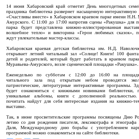
14 июня Хабаровский край отметит День многодетных семе
праздника библиотека развернет насыщенную интерактивную
«Счастливы вместе» в Хабаровском краевом парке имени Н.Н. 
Амурского. С 11:00 до 17:00 напротив сцены «Ракушка» для п
парка будет представлена книжно-иллюстрированная выста
волшебное тепло» и викторина «Герои любимых сказок», п
ждут увлекательные мастер-классы.
Хабаровская краевая детская библиотека им. Н.Д. Наволоч
открывает летний читальный зал «Солнце! Книги! 100 фанта
детей и родителей, который будет работать в краевом парк
Муравьева-Амурского, возле сценической площадки «Ракушка».
Еженедельно по субботам с 12:00 до 16:00 на площадк
читального зала под открытым небом проводятся эколо
патриотические, литературные интерактивные программы. З
будет ознакомиться с книжными новинками библиотеки, п
уникальные альбомы, книги с дополненной реальностью.
почитать найдут для себя интересные издания на книжно-те
выставке.
Так, в июне просветительские программы посвящены Дню Ро
летию со дня рождения писателя, лексикографа и этнографа
Даля, Международному дню борьбы с употреблением нарк
программой можно ознакомиться на сайте библиотеки.