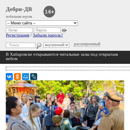
Дебри-ДВ
мобильная версия
Логин
Пароль
Регистрация
/
Забыли пароль?
расширенный
В Хабаровске открываются читальные залы под открытым
небом