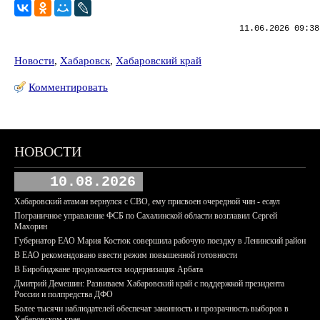
11.06.2026 09:38
Новости
,
Хабаровск
,
Хабаровский край
Комментировать
НОВОСТИ
10.08.2026
Хабаровский атаман вернулся с СВО, ему присвоен очередной чин - есаул
Пограничное управление ФСБ по Сахалинской области возглавил Сергей
Махорин
Губернатор ЕАО Мария Костюк совершила рабочую поездку в Ленинский район
В ЕАО рекомендовано ввести режим повышенной готовности
В Биробиджане продолжается модернизация Арбата
Дмитрий Демешин: Развиваем Хабаровский край с поддержкой президента
России и полпредства ДФО
Более тысячи наблюдателей обеспечат законность и прозрачность выборов в
Хабаровском крае