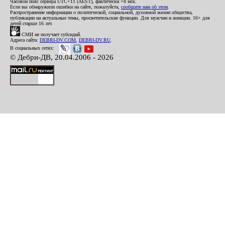
Часовой пояс сервера UTC+11 (AEST), фактически +8 мск.
Если вы обнаружили ошибки на сайте, пожалуйста,
сообщите нам об этом
.
Распространение информации о политической, социальной, духовной жизни общества,
публикации на актуальные темы, просветительские функции. Для мужчин и женщин. 16+ для
детей старше 16 лет.
СМИ не получает субсидий.
Адреса сайта:
DEBRI-DV.COM
,
DEBRI-DV.RU
.
В социальных сетях:
© Дебри-ДВ, 20.04.2006 - 2026