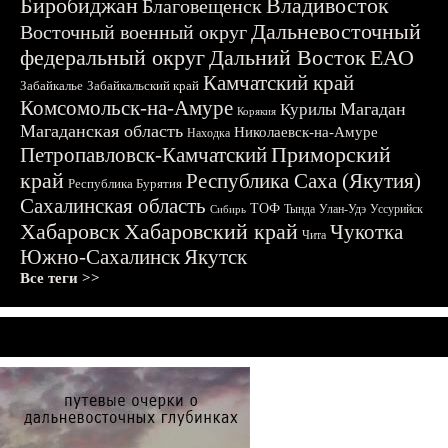
Биробиджан
Владивосток
Благовещенск
Дальневосточный
Восточный военный округ
федеральный округ
Дальний Восток
ЕАО
Камчатский край
Забайкалье
Забайкальский край
Комсомольск-на-Амуре
Магадан
Курилы
Корякия
Магаданская область
Николаевск-на-Амуре
Находка
Приморский
Петропавловск-Камчатский
край
Республика Саха (Якутия)
Республика Бурятия
Сахалинская область
ТОФ
Тында
Улан-Удэ
Уссурийск
Сибирь
Хабаровск
Хабаровский край
Чукотка
Чита
Южно-Сахалинск
Якутск
Все теги >>