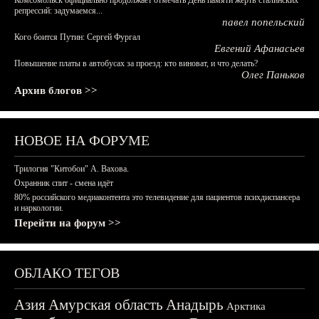
Комсомольск официально продолжает отмечать День памяти жертв сталинских
репрессий: задумаемся...
павел попельский
Кого боится Путин: Сергей Фургал
Евгений Афанасьев
Повышение платы в автобусах за проезд: кто виноват, и что делать?
Олег Паньков
Архив блогов >>
НОВОЕ НА ФОРУМЕ
Трилогия "Китобои" А. Вахова.
Охранник спит - смена идёт
80% российского медиаконтента это телевидение для пациентов психдиспансера
и наркологии.
Перейти на форум >>
ОБЛАКО ТЕГОВ
Азия
Амурская область
Анадырь
Арктика