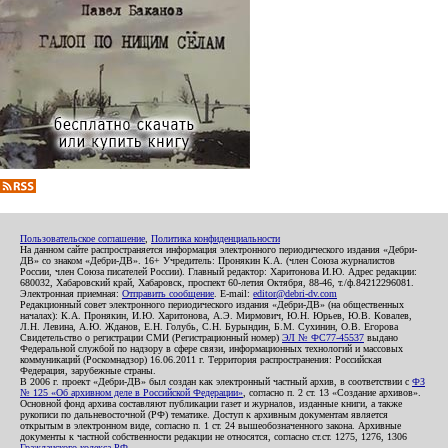
Пользовательское соглашение
,
Политика конфиденциальности
На данном сайте распространяется информация электронного периодического издания «Дебри-
ДВ» со знаком «Дебри-ДВ». 16+ Учредитель: Пронякин К.А. (член Союза журналистов
России, член Союза писателей России). Главный редактор: Харитонова И.Ю. Адрес редакции:
680032, Хабаровский край, Хабаровск, проспект 60-летия Октября, 88-46, т./ф.84212296081.
Электронная приемная:
Отправить сообщение
. E-mail:
editor@debri-dv.com
Редакционный совет электронного периодического издания «Дебри-ДВ» (на общественных
началах): К.А. Пронякин, И.Ю. Харитонова, А.Э. Мирмович, Ю.Н. Юрьев, Ю.В. Ковалев,
Л.Н. Левина, А.Ю. Жданов, Е.Н. Голубь, С.Н. Бурындин, Б.М. Сухинин, О.В. Егорова
Свидетельство о регистрации СМИ (Регистрационный номер)
ЭЛ № ФС77-45537
выдано
Федеральной службой по надзору в сфере связи, информационных технологий и массовых
коммуникаций (Роскомнадзор) 16.06.2011 г. Территория распространения: Российская
Федерация, зарубежные страны.
В 2006 г. проект «Дебри-ДВ» был создан как электронный частный архив, в соответствии с
ФЗ
№ 125 «Об архивном деле в Российской Федерации»
, согласно п. 2 ст. 13 «Создание архивов».
Основной фонд архива составляют публикации газет и журналов, изданные книги, а также
рукописи по дальневосточной (РФ) тематике. Доступ к архивным документам является
открытым в электронном виде, согласно п. 1 ст. 24 вышеобозначенного закона. Архивные
документы к частной собственности редакции не относятся, согласно ст.ст. 1275, 1276, 1306
Гражданского кодекса РФ
.