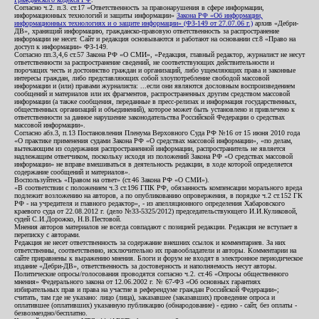
Согласно ч.2. п.3. ст.17 «Ответственность за правонарушения в сфере информации,
информационных технологий и защиты информации»
Закона РФ «Об информации,
информационных технологиях и о защите информации» (ФЗ-149 от 27.07.06 г.)
архив «Дебри-
ДВ», хранящий информацию, гражданско-правовую ответственность за распространение
информации не несет. Сайт и редакция основываются и работают на основании ст.8 «Право на
доступ к информации» ФЗ-149.
Согласно пп.3,4,6 ст.57 Закона РФ «О СМИ», «Редакция, главный редактор, журналист не несут
ответственности за распространение сведений, не соответствующих действительности и
порочащих честь и достоинство граждан и организаций, либо ущемляющих права и законные
интересы граждан, либо представляющих собой злоупотребление свободой массовой
информации и (или) правами журналиста: ...если они являются дословным воспроизведением
сообщений и материалов или их фрагментов, распространенных другим средством массовой
информации (а также сообщения, переданные в пресс-релизах и информация государственных,
общественных организаций и объединений), которое может быть установлено и привлечено к
ответственности за данное нарушение законодательства Российской Федерации о средствах
массовой информации».
Согласно абз.3, п.13 Постановления Пленума Верховного Суда РФ №16 от 15 июня 2010 года
«О практике применения судами Закона РФ «О средствах массовой информации», «по делам,
вытекающим из содержания распространенной информации, распространитель не является
надлежащим ответчиком, поскольку исходя из положений Закона РФ «О средствах массовой
информации» не вправе вмешиваться в деятельность редакции, в ходе которой определяется
содержание сообщений и материалов».
Воспользуйтесь «Правом на ответ» (ст.46 Закона РФ «О СМИ»).
«В соответствии с положением ч.3 ст.196 ГПК РФ, обязанность компенсации морального вреда
подлежит возложению на авторов, а по опубликованию опровержения, в порядке ч.2 ст.152 ГК
РФ - на учредителя и главного редактор», - из апелляционного определения Хабаровского
краевого суда от 22.08.2012 г. (дело №33-5325/2012) председательствующего И.И.Куликовой,
судей С.И.Дорожко, Н.В.Пестовой.
Мнения авторов материалов не всегда совпадают с позицией редакции. Редакция не вступает в
переписку с авторами.
Редакция не несет ответственность за содержание внешних ссылок и комментариев. За них
ответственны, соответственно, исключительно их правообладатели и авторы. Комментарии на
сайте приравнены к выражению мнения. Блоги и форум не входят в электронное периодическое
издание «Дебри-ДВ», ответственность за достоверность и наполняемость несут авторы.
Политические опросы/голосования проводятся согласно ч.2. ст.46 «Опросы общественного
мнения» Федерального закона от 12.06.2002 г. № 67-ФЗ «Об основных гарантиях
избирательных прав и права на участие в референдуме граждан Российской Федерации»;
считать, там где не указано: лицо (лица), заказавшее (заказавших) проведение опроса и
оплатившее (оплативших) указанную публикацию (обнародование) - едино - сайт, без оплаты -
безвозмездно/бесплатно.