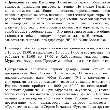
- Президент страны Владимир Путин неоднократно обращал в
важность повышения интереса к чтению. По словам Главы го
книга остается важнейшим источником просвещения, восп
человеке лучшие качества, высокие нравственные ориентиры. Э
работы направлен на популяризацию чтения: за сезон удается 
на площадках летнего читального зала более 3 тысяч из
Дальнего Востока, с его суровым климатом и коротким, но яр
такой формат особенно важен. Это пространство живого общен
становится объединяющим ритуалом для всей семьи, - р
заместитель генерального директора ДВГНБ Юлия Коваленко.
Площадка работает рядом с основным зданием с понедельника 
с 10:00 до 19:00, в выходные с 10:00 до 17:30, в воскресенье чи
работает с 11:00 до 17:00 в Хабаровском краевом парке
Муравьева-Амурского. Программа событий на сайте библиотеки
Центральным событием первой декады июня станет м
празднование Дня России. В частности, 11 июня состоит
информационная акция «Моя Россия» (6+) с книжными вы
викторинами и мастер-классами, включая создание открыток 
России. Акция пройдет с 10:00 до 19:00 на пешеходной 
основного здания ДВГНБ (ул. Муравьева-Амурского, 1). Также 
гости смогут посмотреть документальный фильм «Пролив»
лекцию для молодежи «12 июня - День России» с участием 
презентацию книг дальневосточных авторов Елизаветы 
«Трехцветная кошка» и Сергея Романова «Русское богатырство»