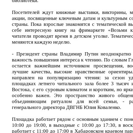
библиотеки.
Посетителей ждут книжные выставки, викторины, м
акции, посвященные ключевым датам и культурным с
страны. Пока взрослые знакомятся с тематической в
себе интересную книгу на фримаркете «Возьми к
читатели проводят время в детском уголке. Тематич
меняются каждую неделю.
- Президент страны Владимир Путин неоднократно
важность повышения интереса к чтению. По словам Гл
остается важнейшим источником просвещения, во
лучшие качества, высокие нравственные ориентиры
направлен на популяризацию чтения: за сезон уд
площадках летнего читального зала более 3 тысяч 
Востока, с его суровым климатом и коротким, но ярк
особенно важен. Это пространство живого общени
объединяющим ритуалом для всей семьи, - рас
генерального директора ДВГНБ Юлия Коваленко.
Площадка работает рядом с основным зданием с поне
10:00 до 19:00, в выходные с 10:00 до 17:30, в вос
работает с 11:00 до 17:00 в Хабаровском краевом пар