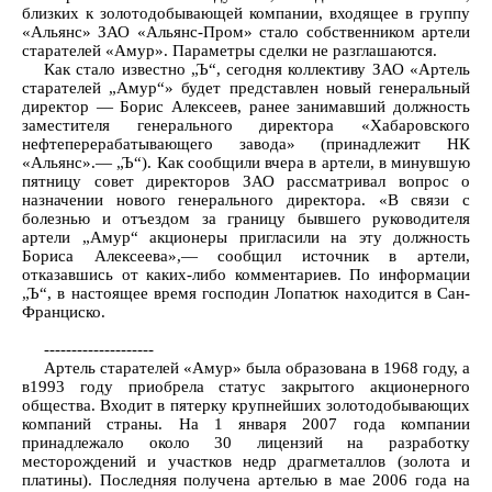
близких к золотодобывающей компании, входящее в группу
«Альянс» ЗАО «Альянс-Пром» стало собственником артели
старателей «Амур». Параметры сделки не разглашаются.
Как стало известно „Ъ“, сегодня коллективу ЗАО «Артель
старателей „Амур“» будет представлен новый генеральный
директор — Борис Алексеев, ранее занимавший должность
заместителя генерального директора «Хабаровского
нефтеперерабатывающего завода» (принадлежит НК
«Альянс».— „Ъ“). Как сообщили вчера в артели, в минувшую
пятницу совет директоров ЗАО рассматривал вопрос о
назначении нового генерального директора. «В связи с
болезнью и отъездом за границу бывшего руководителя
артели „Амур“ акционеры пригласили на эту должность
Бориса Алексеева»,— сообщил источник в артели,
отказавшись от каких-либо комментариев. По информации
„Ъ“, в настоящее время господин Лопатюк находится в Сан-
Франциско.
--------------------
Артель старателей «Амур» была образована в 1968 году, а
в1993 году приобрела статус закрытого акционерного
общества. Входит в пятерку крупнейших золотодобывающих
компаний страны. На 1 января 2007 года компании
принадлежало около 30 лицензий на разработку
месторождений и участков недр драгметаллов (золота и
платины). Последняя получена артелью в мае 2006 года на