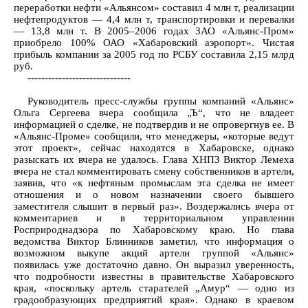
переработки нефти «Альянсом» составил 4 млн т, реализации
нефтепродуктов — 4,4 млн т, транспортировки и перевалки
— 13,8 млн т. В 2005–2006 годах ЗАО «Альянс-Пром»
приобрело 100% ОАО «Хабаровский аэропорт». Чистая
прибыль компании за 2005 год по РСБУ составила 2,15 млрд
руб.
------------------------------
Руководитель пресс-службы группы компаний «Альянс»
Ольга Сергеева вчера сообщила „Ъ“, что не владеет
информацией о сделке, не подтвердив и не опровергнув ее. В
«Альянс-Проме» сообщили, что менеджеры, «которые ведут
этот проект», сейчас находятся в Хабаровске, однако
разыскать их вчера не удалось. Глава ХНПЗ Виктор Лемеха
вчера не стал комментировать смену собственников в артели,
заявив, что «к нефтяным промыслам эта сделка не имеет
отношения и о новом назначении своего бывшего
заместителя слышит в первый раз». Воздержались вчера от
комментариев и в территориальном управлении
Росприроднадзора по Хабаровскому краю. Но глава
ведомства Виктор Блинников заметил, что информация о
возможном выкупе акций артели группой «Альянс»
появилась уже достаточно давно. Он выразил уверенность,
что подробности известны в правительстве Хабаровского
края, «поскольку артель старателей „Амур“ — одно из
градообразующих предприятий края». Однако в краевом