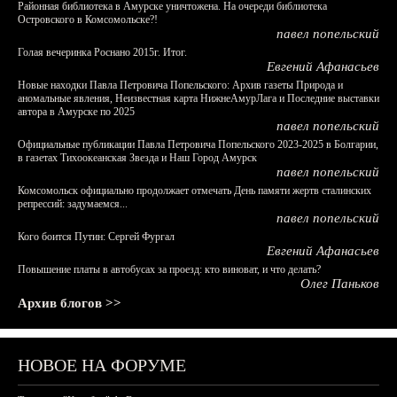
Районная библиотека в Амурске уничтожена. На очереди библиотека
Островского в Комсомольске?!
павел попельский
Голая вечеринка Роснано 2015г. Итог.
Евгений Афанасьев
Новые находки Павла Петровича Попельского: Архив газеты Природа и
аномальные явления, Неизвестная карта НижнеАмурЛага и Последние выставки
автора в Амурске по 2025
павел попельский
Официальные публикации Павла Петровича Попельского 2023-2025 в Болгарии,
в газетах Тихоокеанская Звезда и Наш Город Амурск
павел попельский
Комсомольск официально продолжает отмечать День памяти жертв сталинских
репрессий: задумаемся...
павел попельский
Кого боится Путин: Сергей Фургал
Евгений Афанасьев
Повышение платы в автобусах за проезд: кто виноват, и что делать?
Олег Паньков
Архив блогов >>
НОВОЕ НА ФОРУМЕ