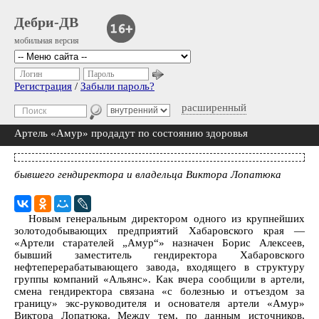
Дебри-ДВ
мобильная версия
Логин
Пароль
Регистрация
/
Забыли пароль?
расширенный
Артель «Амур» продадут по состоянию здоровья
бывшего гендиректора и владельца Виктора Лопатюка
Новым генеральным директором одного из крупнейших
золотодобывающих предприятий Хабаровского края —
«Артели старателей „Амур“» назначен Борис Алексеев,
бывший заместитель гендиректора Хабаровского
нефтеперерабатывающего завода, входящего в структуру
группы компаний «Альянс». Как вчера сообщили в артели,
смена гендиректора связана «с болезнью и отъездом за
границу» экс-руководителя и основателя артели «Амур»
Виктора Лопатюка. Между тем, по данным источников,