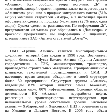
что возможным покупателем артели «Амур» станет группа
«Альянс». Как сообщил вчера источник „Ъ“ в
золотодобывающей отрасли, первоначально на переговорах с
«Альянсом» речь шла о продаже контрольного пакета (51%
акций) компании старателей «Амур», а в настоящее время
оформляется сделка по продаже блок-пакета (25% плюс одна
акция). Сумма сделки не разглашается. По информации „Ъ“,
представители «Альянса» уже обращались в «Дальнедра» с
просьбой предоставить им информацию о лицензиях,
которые имеет ЗАО «Артель старателей „Амур“».
--------------------
ОАО «Группа Альянс» является многопрофильным
холдингом, который был создан в 1998 году. Возглавляет
холдинг бизнесмен Мусса Бажаев. Активы «Группы Альянс»
сосредоточены в ТЭК, машиностроении, транспорте,
производстве строительных материалов, агропромышленном
комплексе, текстильной промышленности и СМИ. В
настоящее время холдинг объединяет в своей структуре
более 30 предприятий. Структурам группы «Альянс»,
владельцем 83% которой является семья Бажаевых,
принадлежит около 80% нефтекомпании. Основная область
деятельности НК «Альянс» — переработка нефти,
реализация и транспортировка нефтепродуктов при
незначительном уровне собственной добычи. Ключевые
активы — Хабаровский и Херсонский НПЗ и розничная сеть
на Украине и Дальнем Востоке. В 2005 году объем