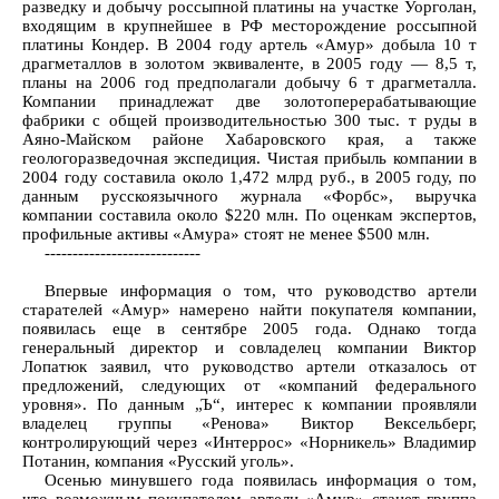
разведку и добычу россыпной платины на участке Уорголан,
входящим в крупнейшее в РФ месторождение россыпной
платины Кондер. В 2004 году артель «Амур» добыла 10 т
драгметаллов в золотом эквиваленте, в 2005 году — 8,5 т,
планы на 2006 год предполагали добычу 6 т драгметалла.
Компании принадлежат две золотоперерабатывающие
фабрики с общей производительностью 300 тыс. т руды в
Аяно-Майском районе Хабаровского края, а также
геологоразведочная экспедиция. Чистая прибыль компании в
2004 году составила около 1,472 млрд руб., в 2005 году, по
данным русскоязычного журнала «Форбс», выручка
компании составила около $220 млн. По оценкам экспертов,
профильные активы «Амура» стоят не менее $500 млн.
----------------------------
Впервые информация о том, что руководство артели
старателей «Амур» намерено найти покупателя компании,
появилась еще в сентябре 2005 года. Однако тогда
генеральный директор и совладелец компании Виктор
Лопатюк заявил, что руководство артели отказалось от
предложений, следующих от «компаний федерального
уровня». По данным „Ъ“, интерес к компании проявляли
владелец группы «Ренова» Виктор Вексельберг,
контролирующий через «Интеррос» «Норникель» Владимир
Потанин, компания «Русский уголь».
Осенью минувшего года появилась информация о том,