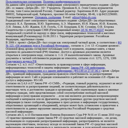
Пользовательское соглашение
,
Политика конфиденциальности
На данном сайте распространяется информация электронного периодического издания «Дебри-
ДВ» со знаком «Дебри-ДВ». 16+ Учредитель: Пронякин К.А. (член Союза журналистов
России, член Союза писателей России). Главный редактор: Харитонова И.Ю. Адрес редакции:
680032, Хабаровский край, Хабаровск, проспект 60-летия Октября, 88-46, т./ф.84212296081.
Электронная приемная:
Отправить сообщение
. E-mail:
editor@debri-dv.com
Редакционный совет электронного периодического издания «Дебри-ДВ» (на общественных
началах): К.А. Пронякин, И.Ю. Харитонова, А.Э. Мирмович, Ю.Н. Юрьев, Ю.В. Ковалев,
Л.Н. Левина, А.Ю. Жданов, Е.Н. Голубь, С.Н. Бурындин, Б.М. Сухинин, О.В. Егорова
Свидетельство о регистрации СМИ (Регистрационный номер)
ЭЛ № ФС77-45537
выдано
Федеральной службой по надзору в сфере связи, информационных технологий и массовых
коммуникаций (Роскомнадзор) 16.06.2011 г. Территория распространения: Российская
Федерация, зарубежные страны.
В 2006 г. проект «Дебри-ДВ» был создан как электронный частный архив, в соответствии с
ФЗ
№ 125 «Об архивном деле в Российской Федерации»
, согласно п. 2 ст. 13 «Создание архивов».
Основной фонд архива составляют публикации газет и журналов, изданные книги, а также
рукописи по дальневосточной (РФ) тематике. Доступ к архивным документам является
открытым в электронном виде, согласно п. 1 ст. 24 вышеобозначенного закона. Архивные
документы к частной собственности редакции не относятся, согласно ст.ст. 1275, 1276, 1306
Гражданского кодекса РФ
.
Согласно ч.2. п.3. ст.17 «Ответственность за правонарушения в сфере информации,
информационных технологий и защиты информации»
Закона РФ «Об информации,
информационных технологиях и о защите информации» (ФЗ-149 от 27.07.06 г.)
архив «Дебри-
ДВ», хранящий информацию, гражданско-правовую ответственность за распространение
информации не несет. Сайт и редакция основываются и работают на основании ст.8 «Право на
доступ к информации» ФЗ-149.
Согласно пп.3,4,6 ст.57 Закона РФ «О СМИ», «Редакция, главный редактор, журналист не несут
ответственности за распространение сведений, не соответствующих действительности и
порочащих честь и достоинство граждан и организаций, либо ущемляющих права и законные
интересы граждан, либо представляющих собой злоупотребление свободой массовой
информации и (или) правами журналиста: ...если они являются дословным воспроизведением
сообщений и материалов или их фрагментов, распространенных другим средством массовой
информации (а также сообщения, переданные в пресс-релизах и информация государственных,
общественных организаций и объединений), которое может быть установлено и привлечено к
ответственности за данное нарушение законодательства Российской Федерации о средствах
массовой информации».
Согласно абз.3, п.13 Постановления Пленума Верховного Суда РФ №16 от 15 июня 2010 года
«О практике применения судами Закона РФ «О средствах массовой информации», «по делам,
вытекающим из содержания распространенной информации, распространитель не является
надлежащим ответчиком, поскольку исходя из положений Закона РФ «О средствах массовой
информации» не вправе вмешиваться в деятельность редакции, в ходе которой определяется