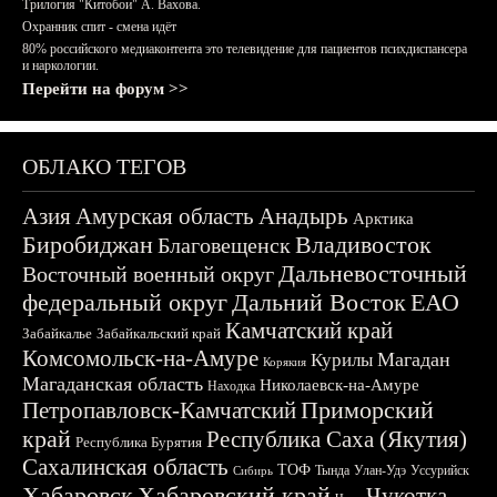
Трилогия "Китобои" А. Вахова.
Охранник спит - смена идёт
80% российского медиаконтента это телевидение для пациентов психдиспансера
и наркологии.
Перейти на форум >>
ОБЛАКО ТЕГОВ
Азия
Амурская область
Анадырь
Арктика
Биробиджан
Владивосток
Благовещенск
Дальневосточный
Восточный военный округ
федеральный округ
Дальний Восток
ЕАО
Камчатский край
Забайкалье
Забайкальский край
Комсомольск-на-Амуре
Магадан
Курилы
Корякия
Магаданская область
Николаевск-на-Амуре
Находка
Приморский
Петропавловск-Камчатский
край
Республика Саха (Якутия)
Республика Бурятия
Сахалинская область
ТОФ
Тында
Улан-Удэ
Уссурийск
Сибирь
Хабаровск
Хабаровский край
Чукотка