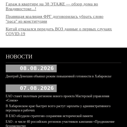
Гараж в квартире на 38 ЭТАЖЕ — обзор дома во
Владивостоке...!
Правящая коалиция ФРГ договорилась убрать слово
"раса" из конституции
Китай отказался передать ВОЗ данные о первых случаях
COVID-19
НОВОСТИ
08.08.2026
Дмитрий Демешин объявил режим повышенной готовности в Хабаровске
07.08.2026
ЕАО станет пилотным регионом нового проекта Мастерской управления
«Сенеж»
В Хабаровском крае быстрее всего растут зарплаты у административного
персонала и рабочих
В ЕАО обсудили стратегию сохранения исторической памяти
ЕАО - в числе 40 российских регионов-участников кампании «Продвижение
безопасности»