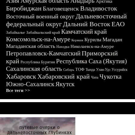
Азия
Амурская область
Анадырь
Арктика
Биробиджан
Владивосток
Благовещенск
Дальневосточный
Восточный военный округ
федеральный округ
Дальний Восток
ЕАО
Камчатский край
Забайкалье
Забайкальский край
Комсомольск-на-Амуре
Магадан
Курилы
Корякия
Магаданская область
Николаевск-на-Амуре
Находка
Приморский
Петропавловск-Камчатский
край
Республика Саха (Якутия)
Республика Бурятия
Сахалинская область
ТОФ
Тында
Улан-Удэ
Уссурийск
Сибирь
Хабаровск
Хабаровский край
Чукотка
Чита
Южно-Сахалинск
Якутск
Все теги >>