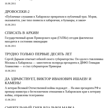
16.06.2011
ДРОВОСЕКИ-2
«Публичные слушания в Хабаровске превратили в публичный трах. Мэрия,
оказывается, уже тихо поимела и хабаровчан, и бульвары, и закон»
16.06.2011
СПИСАТЬ В АРХИВ!
Государственный архив Приморского края (ГАПКе) сегодня фактически
находится в состоянии ликвидации
16.06.2011
ТРУДНО ТОЛЬКО ПЕРВЫЕ ДЕСЯТЬ ЛЕТ
Сергей Дарькин отмечает юбилей своего губернаторства. Он одолел ставленника
Москвы и Хабаровска — заместителя полпреда президента в ДВФО Геннадия
Апанасенко — и стал губернатором Приморья
16.06.2011
ДА ЗДРАВСТВУЕТ, ВИКТОР ИВАНОВИЧ ИШАЕВ! И
КАМЕНЬ!
А ветеран Великой Отечественной войны подождет… На имя президента РФ и
премьер-министра о бесчеловечном отношении в Хабаровском крае к ветерану
войны, отправлены телеграммы
15.06.2011
СМЕРТЕЛЬНЫЙ ГНЕВ ВЛАДЫКИ МАРКА