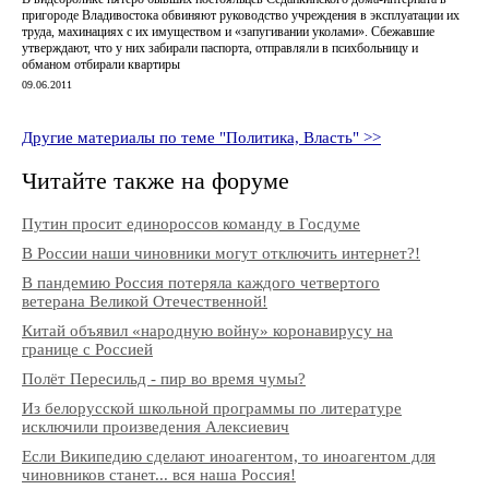
пригороде Владивостока обвиняют руководство учреждения в эксплуатации их
труда, махинациях с их имуществом и «запугивании уколами». Сбежавшие
утверждают, что у них забирали паспорта, отправляли в психбольницу и
обманом отбирали квартиры
09.06.2011
Другие материалы по теме "Политика, Власть" >>
Читайте также на форуме
Путин просит единороссов команду в Госдуме
В России наши чиновники могут отключить интернет?!
В пандемию Россия потеряла каждого четвертого
ветерана Великой Отечественной!
Китай объявил «народную войну» коронавирусу на
границе с Россией
Полёт Пересильд - пир во время чумы?
Из белорусской школьной программы по литературе
исключили произведения Алексиевич
Если Википедию сделают иноагентом, то иноагентом для
чиновников станет... вся наша Россия!