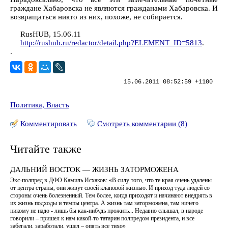
граждане Хабаровска не являются гражданами Хабаровска. И
возвращаться никто из них, похоже, не собирается.
RusHUB, 15.06.11
http://rushub.ru/redactor/detail.php?ELEMENT_ID=5813
.
.
15.06.2011 08:52:59 +1100
Политика, Власть
Комментировать
Смотреть комментарии (8)
Читайте также
ДАЛЬНИЙ ВОСТОК — ЖИЗНЬ ЗАТОРМОЖЕНА
Экс-полпред в ДФО Камиль Исхаков: «В силу того, что те края очень удалены
от центра страны, они живут своей клановой жизнью. И приход туда людей со
стороны очень болезненный. Тем более, когда приходят и начинают внедрять в
их жизнь подходы и темпы центра. А жизнь там заторможена, там ничего
никому не надо - лишь бы как-нибудь прожить... Недавно слышал, в народе
говорили – пришел к нам какой-то татарин полпредом президента, и все
забегали, заработали, ушел – опять все тихо»