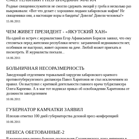
Родные священнослужителя не смогли сдержать эмоций у гроба и несколько раз
выкрикивали: «Вот что делает с хорошими людьми хабаровская мафия! Не
священники они, а настоящие воры и бандиты! Довели! Довели человека!»
15.06.2011
ЧЕМ ЖИВЕТ ПРЕЗИДЕНТ - «ЯКУТСКИЙ ХАН»
На одной из встреч с журналистами Егор Афанасьевич Борисов заявил, что ему
стесняться перед жителями республики нечего: заграничной недвижимости нет,
особняков не выстроил, живет скромно на даче. Любой может приехать и
посмотреть. И журналисты поехали...
14.06.2011
БОЛЬНИЧНАЯ НЕСОРАЗМЕРНОСТЬ
Заведующий отделением торакальной хирургии хабаровского краевого
противотуберкулезного диспансера Павел Харитонов не стал исключением из
правил. Он выступил с критикой деятельности главного врача тубдиспансера
Олега Карпенко. А в мае тот подписал приказ об освобождении Харитонова от
должности завотделением
10.06.2011
ГУБЕРНАТОР КАМЧАТКИ ЗАЯВИЛ
Илюхин отметил 100 дней губернаторства деловой пресс-конференцией
10.06.2011
НЕБЕСА ОБЕТОВАННЫЕ-2
В видеоролике пятеро бывших постояльцев Седанкинского дома-интерната в