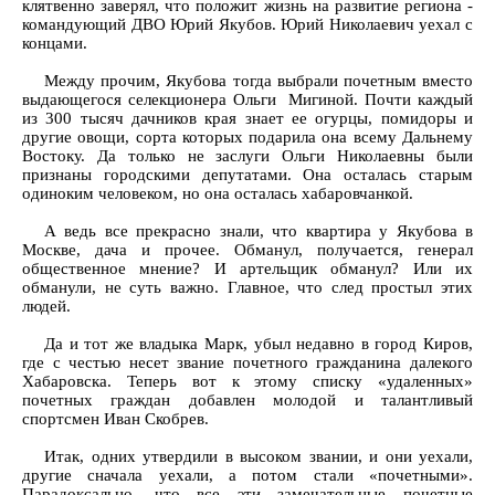
клятвенно заверял, что положит жизнь на развитие региона -
командующий ДВО Юрий Якубов. Юрий Николаевич уехал с
концами.
Между прочим, Якубова тогда выбрали почетным вместо
выдающегося селекционера Ольги Мигиной. Почти каждый
из 300 тысяч дачников края знает ее огурцы, помидоры и
другие овощи, сорта которых подарила она всему Дальнему
Востоку. Да только не заслуги Ольги Николаевны были
признаны городскими депутатами. Она осталась старым
одиноким человеком, но она осталась хабаровчанкой.
А ведь все прекрасно знали, что квартира у Якубова в
Москве, дача и прочее. Обманул, получается, генерал
общественное мнение? И артельщик обманул? Или их
обманули, не суть важно. Главное, что след простыл этих
людей.
Да и тот же владыка Марк, убыл недавно в город Киров,
где с честью несет звание почетного гражданина далекого
Хабаровска. Теперь вот к этому списку «удаленных»
почетных граждан добавлен молодой и талантливый
спортсмен Иван Скобрев.
Итак, одних утвердили в высоком звании, и они уехали,
другие сначала уехали, а потом стали «почетными».
Парадоксально, что все эти замечательные почетные