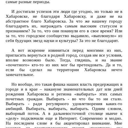
самые разные периоды.
И достигали успехов эти люди где угодно, но только не в
Хабаровске, не благодаря Хабаровску, и даже не на
абстрактное благо Хабаровска. За что же нашему городу
благодарить их, награждать самым высоким статусом и
признанием? За то, что они покинули его в свое время? Или
за то, что городское сообщество выдавило, «выплюнуло» из
себя будущих звезд науки и культуры? За это не благодарят.
А вот искренне извиниться перед многими из них,
пригласить вернуться в родной город, создав им все условия,
вполне возможно было. Тогда, глядишь, и на звание
«почетного» кто-то из них мог бы претендовать. Да и то,
если бы сделал на территории Хабаровска нечто
замечательное.
Но вообще, это такая фишка наших власть предержащих в
городе и в крае – накануне знаменательных дат или дней
рождения Хабаровска и региона «выбирать» этих самых
почетных граждан. Выбирать - во что бы то ни стало.
Выбирать - ради регулярного удовлетворения каких-то
амбиций. Выбирать, выбирать, выбирать. Одним словом,
выборный поток. А в дальневосточной столице нынче к
«делу» подключили еще и Интернет. Современно и модно.
На последнем слове я бы акцентировал внимание. Мне