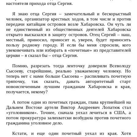
настоятеля прихода отца Сергия.
Я знаю отца Сергия – замечательный и бескорыстный
человек, организатор крестных ходов, в том числе и против
передачи китайцам островов возле Хабаровска. Он чуть ли
не единственный из общественных деятелей Хабаровска
открыто высказался в защиту островов. Отец Сергий – наш,
местный, приносил, приносит и, уверен, будет приносить
пользу родному городу. И если бы меня спросили, кого
увековечивать или избирать в «почетные» из представителей
церкви – я сказал бы – отца Сергия.
Помню, разрезать тогда ленточку доверили Всеволоду
Сысоеву, старейшине, реально уважаемому человеку. Но
теперь нет с нами больше Сысоева – распиливать почетную
тряпочку, так сказать, давать авторитетный старт
новоиспеченным лучшим гражданам Хабаровска и края,
получается, некому?
А потом один из почетных граждан, глава крупнейшей на
Дальнем Востоке артели Виктор Андреевич Лопатюк стал
«уголовником». Точнее, сначала уехал лечиться в США, а
потом прокуратура залихватски возбудила против почетного
гражданина уголовное дело.
Кстати, и еще один почетный уехал из края. Хотя