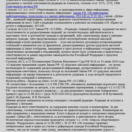
документы к частной собственности редакции не относятся, согласно ст.ст. 1275, 1276, 1306
Гражданского кодекса РФ
.
Согласно ч.2. п.3. ст.17 «Ответственность за правонарушения в сфере информации,
информационных технологий и защиты информации»
Закона РФ «Об информации,
информационных технологиях и о защите информации» (ФЗ-149 от 27.07.06 г.)
архив «Дебри-
ДВ», хранящий информацию, гражданско-правовую ответственность за распространение
информации не несет. Сайт и редакция основываются и работают на основании ст.8 «Право на
доступ к информации» ФЗ-149.
Согласно пп.3,4,6 ст.57 Закона РФ «О СМИ», «Редакция, главный редактор, журналист не несут
ответственности за распространение сведений, не соответствующих действительности и
порочащих честь и достоинство граждан и организаций, либо ущемляющих права и законные
интересы граждан, либо представляющих собой злоупотребление свободой массовой
информации и (или) правами журналиста: ...если они являются дословным воспроизведением
сообщений и материалов или их фрагментов, распространенных другим средством массовой
информации (а также сообщения, переданные в пресс-релизах и информация государственных,
общественных организаций и объединений), которое может быть установлено и привлечено к
ответственности за данное нарушение законодательства Российской Федерации о средствах
массовой информации».
Согласно абз.3, п.13 Постановления Пленума Верховного Суда РФ №16 от 15 июня 2010 года
«О практике применения судами Закона РФ «О средствах массовой информации», «по делам,
вытекающим из содержания распространенной информации, распространитель не является
надлежащим ответчиком, поскольку исходя из положений Закона РФ «О средствах массовой
информации» не вправе вмешиваться в деятельность редакции, в ходе которой определяется
содержание сообщений и материалов».
Воспользуйтесь «Правом на ответ» (ст.46 Закона РФ «О СМИ»).
«В соответствии с положением ч.3 ст.196 ГПК РФ, обязанность компенсации морального вреда
подлежит возложению на авторов, а по опубликованию опровержения, в порядке ч.2 ст.152 ГК
РФ - на учредителя и главного редактор», - из апелляционного определения Хабаровского
краевого суда от 22.08.2012 г. (дело №33-5325/2012) председательствующего И.И.Куликовой,
судей С.И.Дорожко, Н.В.Пестовой.
Мнения авторов материалов не всегда совпадают с позицией редакции. Редакция не вступает в
переписку с авторами.
Редакция не несет ответственность за содержание внешних ссылок и комментариев. За них
ответственны, соответственно, исключительно их правообладатели и авторы. Комментарии на
сайте приравнены к выражению мнения. Блоги и форум не входят в электронное периодическое
издание «Дебри-ДВ», ответственность за достоверность и наполняемость несут авторы.
Политические опросы/голосования проводятся согласно ч.2. ст.46 «Опросы общественного
мнения» Федерального закона от 12.06.2002 г. № 67-ФЗ «Об основных гарантиях
избирательных прав и права на участие в референдуме граждан Российской Федерации»;
считать, там где не указано: лицо (лица), заказавшее (заказавших) проведение опроса и