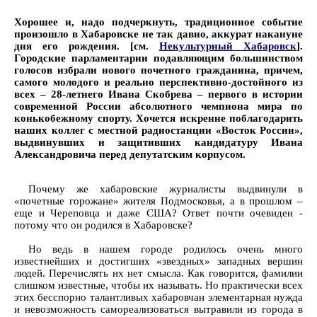
Хорошее и, надо подчеркнуть, традиционное событие
произошло в Хабаровске не так давно, аккурат накануне
дня его рождения. [см.
Некультурный Хабаровск
].
Городские парламентарии подавляющим большинством
голосов избрали нового почетного гражданина, причем,
самого молодого и реально перспективно-достойного из
всех – 28-летнего Ивана Скобрева – первого в истории
современной России абсолютного чемпиона мира по
конькобежному спорту. Хочется искренне поблагодарить
наших коллег с местной радиостанции «Восток России»,
выдвинувших и защитивших кандидатуру Ивана
Александровича перед депутатским корпусом.
Почему же хабаровские журналисты выдвинули в
«почетные горожане» жителя Подмосковья, а в прошлом –
еще и Череповца и даже США? Ответ почти очевиден -
потому что он родился в Хабаровске?
Но ведь в нашем городе родилось очень много
известнейших и достигших «звездных» западных вершин
людей. Перечислять их нет смысла. Как говорится, фамилии
слишком известные, чтобы их называть. Но практически всех
этих бесспорно талантливых хабаровчан элементарная нужда
и невозможность самореализоваться вытравили из города в