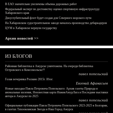
В ЕАО значительно увеличены объемы дорожных работ
Федеральный эксперт по достоинству оценил спортивную инфраструктуру
Хабаровского края
Дноуглубительный флот будет создан для Северного морского пути
На Хабаровском судостроительном заводе началось производство дебаркадеров
ЦУМ в Хабаровске вернули государству
Архив новостей >>
ИЗ БЛОГОВ
Районная библиотека в Амурске уничтожена. На очереди библиотека
Островского в Комсомольске?!
павел попельский
Голая вечеринка Роснано 2015г. Итог.
Евгений Афанасьев
Новые находки Павла Петровича Попельского: Архив газеты Природа и
аномальные явления, Неизвестная карта НижнеАмурЛага и Последние выставки
автора в Амурске по 2025
павел попельский
Официальные публикации Павла Петровича Попельского 2023-2025 в Болгарии,
в газетах Тихоокеанская Звезда и Наш Город Амурск