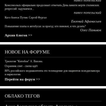
павел попельский
Комсомольск официально продолжает отмечать День памяти жертв сталинских
репрессий: задумаемся...
павел попельский
Кого боится Путин: Сергей Фургал
Евгений Афанасьев
Повышение платы в автобусах за проезд: кто виноват, и что делать?
Олег Паньков
Архив блогов >>
НОВОЕ НА ФОРУМЕ
Трилогия "Китобои" А. Вахова.
Охранник спит - смена идёт
80% российского медиаконтента это телевидение для пациентов психдиспансера
и наркологии.
Перейти на форум >>
ОБЛАКО ТЕГОВ