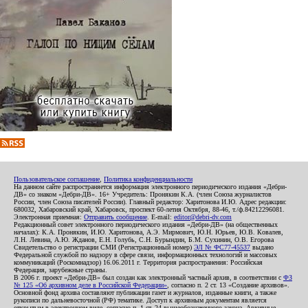
Пользовательское соглашение
,
Политика конфиденциальности
На данном сайте распространяется информация электронного периодического издания «Дебри-
ДВ» со знаком «Дебри-ДВ». 16+ Учредитель: Пронякин К.А. (член Союза журналистов
России, член Союза писателей России). Главный редактор: Харитонова И.Ю. Адрес редакции:
680032, Хабаровский край, Хабаровск, проспект 60-летия Октября, 88-46, т./ф.84212296081.
Электронная приемная:
Отправить сообщение
. E-mail:
editor@debri-dv.com
Редакционный совет электронного периодического издания «Дебри-ДВ» (на общественных
началах): К.А. Пронякин, И.Ю. Харитонова, А.Э. Мирмович, Ю.Н. Юрьев, Ю.В. Ковалев,
Л.Н. Левина, А.Ю. Жданов, Е.Н. Голубь, С.Н. Бурындин, Б.М. Сухинин, О.В. Егорова
Свидетельство о регистрации СМИ (Регистрационный номер)
ЭЛ № ФС77-45537
выдано
Федеральной службой по надзору в сфере связи, информационных технологий и массовых
коммуникаций (Роскомнадзор) 16.06.2011 г. Территория распространения: Российская
Федерация, зарубежные страны.
В 2006 г. проект «Дебри-ДВ» был создан как электронный частный архив, в соответствии с
ФЗ
№ 125 «Об архивном деле в Российской Федерации»
, согласно п. 2 ст. 13 «Создание архивов».
Основной фонд архива составляют публикации газет и журналов, изданные книги, а также
рукописи по дальневосточной (РФ) тематике. Доступ к архивным документам является
открытым в электронном виде, согласно п. 1 ст. 24 вышеобозначенного закона. Архивные