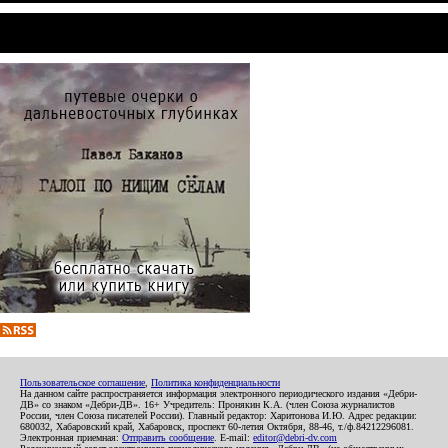
Пользовательское соглашение
,
Политика конфиденциальности
На данном сайте распространяется информация электронного периодического издания «Дебри-
ДВ» со знаком «Дебри-ДВ». 16+ Учредитель: Пронякин К.А. (член Союза журналистов
России, член Союза писателей России). Главный редактор: Харитонова И.Ю. Адрес редакции:
680032, Хабаровский край, Хабаровск, проспект 60-летия Октября, 88-46, т./ф.84212296081.
Электронная приемная:
Отправить сообщение
. E-mail:
editor@debri-dv.com