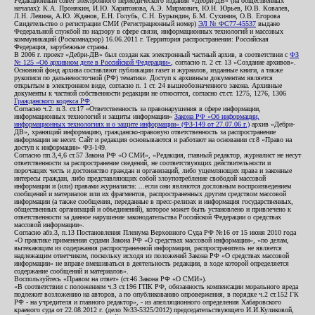
Редакционный совет электронного периодического издания «Дебри-ДВ» (на общественных
началах): К.А. Пронякин, И.Ю. Харитонова, А.Э. Мирмович, Ю.Н. Юрьев, Ю.В. Ковалев,
Л.Н. Левина, А.Ю. Жданов, Е.Н. Голубь, С.Н. Бурындин, Б.М. Сухинин, О.В. Егорова
Свидетельство о регистрации СМИ (Регистрационный номер)
ЭЛ № ФС77-45537
выдано
Федеральной службой по надзору в сфере связи, информационных технологий и массовых
коммуникаций (Роскомнадзор) 16.06.2011 г. Территория распространения: Российская
Федерация, зарубежные страны.
В 2006 г. проект «Дебри-ДВ» был создан как электронный частный архив, в соответствии с
ФЗ
№ 125 «Об архивном деле в Российской Федерации»
, согласно п. 2 ст. 13 «Создание архивов».
Основной фонд архива составляют публикации газет и журналов, изданные книги, а также
рукописи по дальневосточной (РФ) тематике. Доступ к архивным документам является
открытым в электронном виде, согласно п. 1 ст. 24 вышеобозначенного закона. Архивные
документы к частной собственности редакции не относятся, согласно ст.ст. 1275, 1276, 1306
Гражданского кодекса РФ
.
Согласно ч.2. п.3. ст.17 «Ответственность за правонарушения в сфере информации,
информационных технологий и защиты информации»
Закона РФ «Об информации,
информационных технологиях и о защите информации» (ФЗ-149 от 27.07.06 г.)
архив «Дебри-
ДВ», хранящий информацию, гражданско-правовую ответственность за распространение
информации не несет. Сайт и редакция основываются и работают на основании ст.8 «Право на
доступ к информации» ФЗ-149.
Согласно пп.3,4,6 ст.57 Закона РФ «О СМИ», «Редакция, главный редактор, журналист не несут
ответственности за распространение сведений, не соответствующих действительности и
порочащих честь и достоинство граждан и организаций, либо ущемляющих права и законные
интересы граждан, либо представляющих собой злоупотребление свободой массовой
информации и (или) правами журналиста: ...если они являются дословным воспроизведением
сообщений и материалов или их фрагментов, распространенных другим средством массовой
информации (а также сообщения, переданные в пресс-релизах и информация государственных,
общественных организаций и объединений), которое может быть установлено и привлечено к
ответственности за данное нарушение законодательства Российской Федерации о средствах
массовой информации».
Согласно абз.3, п.13 Постановления Пленума Верховного Суда РФ №16 от 15 июня 2010 года
«О практике применения судами Закона РФ «О средствах массовой информации», «по делам,
вытекающим из содержания распространенной информации, распространитель не является
надлежащим ответчиком, поскольку исходя из положений Закона РФ «О средствах массовой
информации» не вправе вмешиваться в деятельность редакции, в ходе которой определяется
содержание сообщений и материалов».
Воспользуйтесь «Правом на ответ» (ст.46 Закона РФ «О СМИ»).
«В соответствии с положением ч.3 ст.196 ГПК РФ, обязанность компенсации морального вреда
подлежит возложению на авторов, а по опубликованию опровержения, в порядке ч.2 ст.152 ГК
РФ - на учредителя и главного редактор», - из апелляционного определения Хабаровского
краевого суда от 22.08.2012 г. (дело №33-5325/2012) председательствующего И.И.Куликовой,