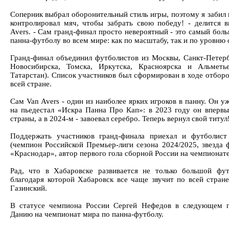
Соперник выбрал оборонительный стиль игры, поэтому я забил 
контролировал мяч, чтобы забрать свою победу! - делится 
Avers. - Сам гранд-финал просто невероятный - это самый бол
панна-футболу во всем мире: как по масштабу, так и по уровню 
Гранд-финал объединил футболистов из Москвы, Санкт-Петерб
Новосибирска, Томска, Иркутска, Красноярска и Альметье
Татарстан). Список участников был сформирован в ходе отбор
всей стране.
Сам Van Avers - один из наиболее ярких игроков в панну. Он 
на пьедестал «Искра Панна Про Кап»: в 2023 году он вперв
страны, а в 2024-м - завоевал серебро. Теперь вернул свой титул
Поддержать участников гранд-финала приехал и футболис
(чемпион Российской Премьер-лиги сезона 2024/2025, звезда 
«Краснодар», автор первого гола сборной России на чемпионате
Рад, что в Хабаровске развивается не только большой фут
благодаря которой Хабаровск все чаще звучит по всей стран
Газинский.
В статусе чемпиона России Сергей Нефедов в следующем г
Данию на чемпионат мира по панна-футболу.