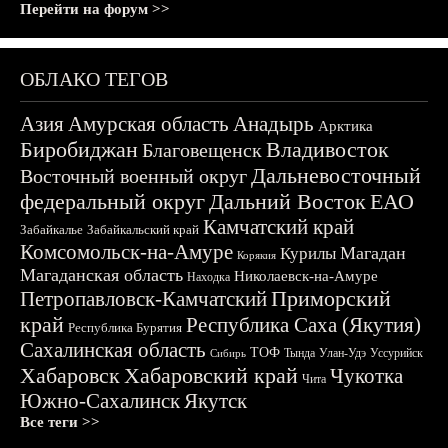
Перейти на форум >>
ОБЛАКО ТЕГОВ
Азия
Амурская область
Анадырь
Арктика
Биробиджан
Владивосток
Благовещенск
Дальневосточный
Восточный военный округ
федеральный округ
Дальний Восток
ЕАО
Камчатский край
Забайкалье
Забайкальский край
Комсомольск-на-Амуре
Магадан
Курилы
Корякия
Магаданская область
Николаевск-на-Амуре
Находка
Приморский
Петропавловск-Камчатский
край
Республика Саха (Якутия)
Республика Бурятия
Сахалинская область
ТОФ
Тында
Улан-Удэ
Уссурийск
Сибирь
Хабаровск
Хабаровский край
Чукотка
Чита
Южно-Сахалинск
Якутск
Все теги >>