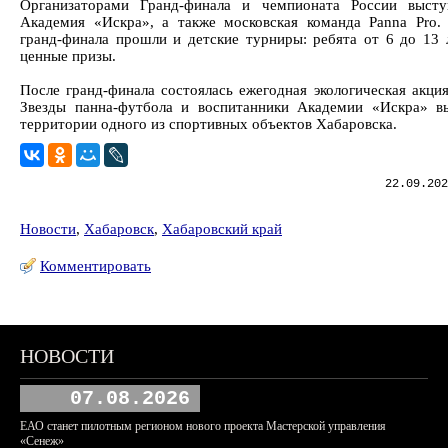
Организаторами Гранд-финала и чемпионата России высту
Академия «Искра», а также московская команда Panna Pro. 
гранд-финала прошли и детские турниры: ребята от 6 до 13 
ценные призы.
После гранд-финала состоялась ежегодная экологическая акция
Звезды панна-футбола и воспитанники Академии «Искра» в
территории одного из спортивных объектов Хабаровска.
22.09.202
Новости
,
Хабаровск
,
Хабаровский край
Комментировать
НОВОСТИ
07.08.2026
ЕАО станет пилотным регионом нового проекта Мастерской управления
«Сенеж»