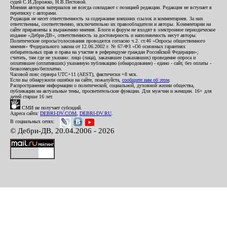
судей С.И.Дорожко, Н.В.Пестовой.
Мнения авторов материалов не всегда совпадают с позицией редакции. Редакция не вступает в
переписку с авторами.
Редакция не несет ответственность за содержание внешних ссылок и комментариев. За них
ответственны, соответственно, исключительно их правообладатели и авторы. Комментарии на
сайте приравнены к выражению мнения. Блоги и форум не входят в электронное периодическое
издание «Дебри-ДВ», ответственность за достоверность и наполняемость несут авторы.
Политические опросы/голосования проводятся согласно ч.2. ст.46 «Опросы общественного
мнения» Федерального закона от 12.06.2002 г. № 67-ФЗ «Об основных гарантиях
избирательных прав и права на участие в референдуме граждан Российской Федерации»;
считать, там где не указано: лицо (лица), заказавшее (заказавших) проведение опроса и
оплатившее (оплативших) указанную публикацию (обнародование) - едино - сайт, без оплаты -
безвозмездно/бесплатно.
Часовой пояс сервера UTC+11 (AEST), фактически +8 мск.
Если вы обнаружили ошибки на сайте, пожалуйста,
сообщите нам об этом
.
Распространение информации о политической, социальной, духовной жизни общества,
публикации на актуальные темы, просветительские функции. Для мужчин и женщин. 16+ для
детей старше 16 лет.
СМИ не получает субсидий.
Адреса сайта:
DEBRI-DV.COM
,
DEBRI-DV.RU
.
В социальных сетях:
© Дебри-ДВ, 20.04.2006 - 2026