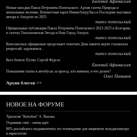
Евгений Афанасьев
Новые находки Павла Петровича Попельского: Архив газеты Природа и
аномальные явления, Неизвестная карта НижнеАмурЛага и Последние выставки
автора в Амурске по 2025
павел попельский
Официальные публикации Павла Петровича Попельского 2023-2025 в Болгарии,
в газетах Тихоокеанская Звезда и Наш Город Амурск
павел попельский
Комсомольск официально продолжает отмечать День памяти жертв сталинских
репрессий: задумаемся...
павел попельский
Кого боится Путин: Сергей Фургал
Евгений Афанасьев
Повышение платы в автобусах за проезд: кто виноват, и что делать?
Олег Паньков
Архив блогов >>
НОВОЕ НА ФОРУМЕ
Трилогия "Китобои" А. Вахова.
Охранник спит - смена идёт
80% российского медиаконтента это телевидение для пациентов психдиспансера
и наркологии.