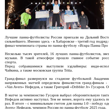
Лучшие панна-футболисты России приехали на Дальний Восто
сильнейшего. Именно здесь - в Хабаровске - третий год подряд
финал чемпионата страны по панна-футболу «Искра Панна Про
Несколько тысяч зрителей, 16 лучших панна-футболистов, зве
музыки. В такой атмосфере прошло главное событие росс
спорта.
Перед собравшимися выступили хэдлайнеры: инди-испол
Чайкина, а также московская группа Tritia.
Гранд-финал развернулся на стадионе футбольной Академи
напряженных матчей определила финалистов гранд-финала - 
«Van Avers» Нефедов, а также Григорий «Dribbler Jr» Гусаров. 
В матче за чемпионство Гусаров выбрал оборонительную тактик
Нефедов активно наступал. Тем не менее, ворота ему удалось 
раз. В итоге - с минимальным счетом для панны 1:0 - победу о
Avers» Нефедов, чемпион России по панна-футболу 2025 года.