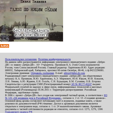
Пользовательское соглашение
,
Политика конфиденциальности
На данном сайте распространяется информация электронного периодического издания «Дебри-
ДВ» со знаком «Дебри-ДВ». 16+ Учредитель: Пронякин К.А. (член Союза журналистов
России, член Союза писателей России). Главный редактор: Харитонова И.Ю. Адрес редакции:
680032, Хабаровский край, Хабаровск, проспект 60-летия Октября, 88-46, т./ф.84212296081.
Электронная приемная:
Отправить сообщение
. E-mail:
editor@debri-dv.com
Редакционный совет электронного периодического издания «Дебри-ДВ» (на общественных
началах): К.А. Пронякин, И.Ю. Харитонова, А.Э. Мирмович, Ю.Н. Юрьев, Ю.В. Ковалев,
Л.Н. Левина, А.Ю. Жданов, Е.Н. Голубь, С.Н. Бурындин, Б.М. Сухинин, О.В. Егорова
Свидетельство о регистрации СМИ (Регистрационный номер)
ЭЛ № ФС77-45537
выдано
Федеральной службой по надзору в сфере связи, информационных технологий и массовых
коммуникаций (Роскомнадзор) 16.06.2011 г. Территория распространения: Российская
Федерация, зарубежные страны.
В 2006 г. проект «Дебри-ДВ» был создан как электронный частный архив, в соответствии с
ФЗ
№ 125 «Об архивном деле в Российской Федерации»
, согласно п. 2 ст. 13 «Создание архивов».
Основной фонд архива составляют публикации газет и журналов, изданные книги, а также
рукописи по дальневосточной (РФ) тематике. Доступ к архивным документам является
открытым в электронном виде, согласно п. 1 ст. 24 вышеобозначенного закона. Архивные
документы к частной собственности редакции не относятся, согласно ст.ст. 1275, 1276, 1306
Гражданского кодекса РФ
.