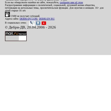
Если вы обнаружили ошибки на сайте, пожалуйста,
сообщите нам об этом
.
Распространение информации о политической, социальной, духовной жизни общества,
публикации на актуальные темы, просветительские функции. Для мужчин и женщин. 16+ для
детей старше 16 лет.
СМИ не получает субсидий.
Адреса сайта:
DEBRI-DV.COM
,
DEBRI-DV.RU
.
В социальных сетях:
© Дебри-ДВ, 20.04.2006 - 2026