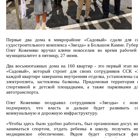
Первые два дома в микрорайоне «Садовый» сдали для со
судостроительного комплекса «Звезда» в Большом Камне. Губер
Олег Кожемяко вручил ключи новоселам во время рабочей
муниципалитет в пятницу, 27 июня.
Два восьмиэтажных дома на 160 квартир - это первый этап м
«Садовый», который строит для своих сотрудников ССК «
каждой квартире завершена внутренняя отделка, установлены с
электроплита, застеклены балконы. Придомовая территория 
спортивной и детской площадками, а также парковками д
автотранспорта.
Олег Кожемяко поздравил сотрудников «Звезды» с нов
подчеркнул, что власть и дальше будет развивать со
коммунальную и дорожную инфраструктуру.
«Чтобы здесь было удобно работать, был организован досуг, в
заниматься спортом, отдать ребенка в школу, получить н
медицинское обеспечение. Рядом будет строиться физк