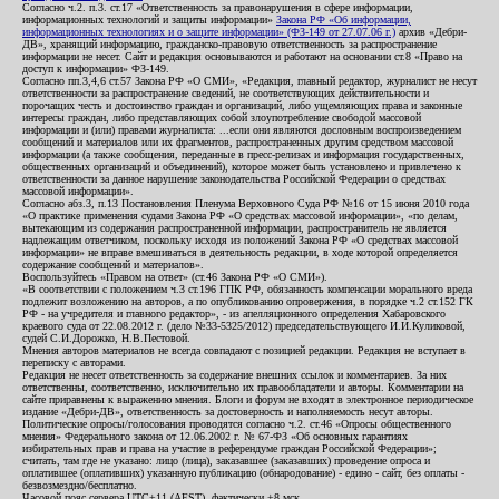
Согласно ч.2. п.3. ст.17 «Ответственность за правонарушения в сфере информации,
информационных технологий и защиты информации»
Закона РФ «Об информации,
информационных технологиях и о защите информации» (ФЗ-149 от 27.07.06 г.)
архив «Дебри-
ДВ», хранящий информацию, гражданско-правовую ответственность за распространение
информации не несет. Сайт и редакция основываются и работают на основании ст.8 «Право на
доступ к информации» ФЗ-149.
Согласно пп.3,4,6 ст.57 Закона РФ «О СМИ», «Редакция, главный редактор, журналист не несут
ответственности за распространение сведений, не соответствующих действительности и
порочащих честь и достоинство граждан и организаций, либо ущемляющих права и законные
интересы граждан, либо представляющих собой злоупотребление свободой массовой
информации и (или) правами журналиста: ...если они являются дословным воспроизведением
сообщений и материалов или их фрагментов, распространенных другим средством массовой
информации (а также сообщения, переданные в пресс-релизах и информация государственных,
общественных организаций и объединений), которое может быть установлено и привлечено к
ответственности за данное нарушение законодательства Российской Федерации о средствах
массовой информации».
Согласно абз.3, п.13 Постановления Пленума Верховного Суда РФ №16 от 15 июня 2010 года
«О практике применения судами Закона РФ «О средствах массовой информации», «по делам,
вытекающим из содержания распространенной информации, распространитель не является
надлежащим ответчиком, поскольку исходя из положений Закона РФ «О средствах массовой
информации» не вправе вмешиваться в деятельность редакции, в ходе которой определяется
содержание сообщений и материалов».
Воспользуйтесь «Правом на ответ» (ст.46 Закона РФ «О СМИ»).
«В соответствии с положением ч.3 ст.196 ГПК РФ, обязанность компенсации морального вреда
подлежит возложению на авторов, а по опубликованию опровержения, в порядке ч.2 ст.152 ГК
РФ - на учредителя и главного редактор», - из апелляционного определения Хабаровского
краевого суда от 22.08.2012 г. (дело №33-5325/2012) председательствующего И.И.Куликовой,
судей С.И.Дорожко, Н.В.Пестовой.
Мнения авторов материалов не всегда совпадают с позицией редакции. Редакция не вступает в
переписку с авторами.
Редакция не несет ответственность за содержание внешних ссылок и комментариев. За них
ответственны, соответственно, исключительно их правообладатели и авторы. Комментарии на
сайте приравнены к выражению мнения. Блоги и форум не входят в электронное периодическое
издание «Дебри-ДВ», ответственность за достоверность и наполняемость несут авторы.
Политические опросы/голосования проводятся согласно ч.2. ст.46 «Опросы общественного
мнения» Федерального закона от 12.06.2002 г. № 67-ФЗ «Об основных гарантиях
избирательных прав и права на участие в референдуме граждан Российской Федерации»;
считать, там где не указано: лицо (лица), заказавшее (заказавших) проведение опроса и
оплатившее (оплативших) указанную публикацию (обнародование) - едино - сайт, без оплаты -
безвозмездно/бесплатно.
Часовой пояс сервера UTC+11 (AEST), фактически +8 мск.