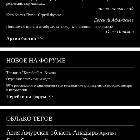
репрессий: задумаемся...
павел попельский
Кого боится Путин: Сергей Фургал
Евгений Афанасьев
Повышение платы в автобусах за проезд: кто виноват, и что делать?
Олег Паньков
Архив блогов >>
НОВОЕ НА ФОРУМЕ
Трилогия "Китобои" А. Вахова.
Охранник спит - смена идёт
80% российского медиаконтента это телевидение для пациентов психдиспансера
и наркологии.
Перейти на форум >>
ОБЛАКО ТЕГОВ
Азия
Амурская область
Анадырь
Арктика