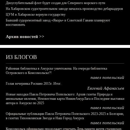
Дноуглубительный флот будет создан для Северного морского пути
На Хабаровском судостроительном заводе началось производство дебаркадеров
ЦУМ в Хабаровске вернули государству
Бывший судоремонтный завод «Якорь» в Советской Гавани планируют
восстановить
Архив новостей >>
ИЗ БЛОГОВ
Районная библиотека в Амурске уничтожена. На очереди библиотека
Островского в Комсомольске?!
павел попельский
Голая вечеринка Роснано 2015г. Итог.
Евгений Афанасьев
Новые находки Павла Петровича Попельского: Архив газеты Природа и
аномальные явления, Неизвестная карта НижнеАмурЛага и Последние выставки
автора в Амурске по 2025
павел попельский
Официальные публикации Павла Петровича Попельского 2023-2025 в Болгарии,
в газетах Тихоокеанская Звезда и Наш Город Амурск
павел попельский
Комсомольск официально продолжает отмечать День памяти жертв сталинских