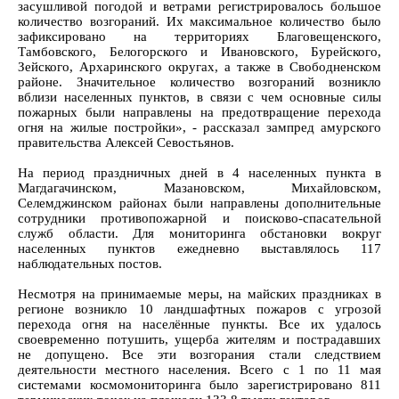
засушливой погодой и ветрами регистрировалось большое
количество возгораний. Их максимальное количество было
зафиксировано на территориях Благовещенского,
Тамбовского, Белогорского и Ивановского, Бурейского,
Зейского, Архаринского округах, а также в Свободненском
районе. Значительное количество возгораний возникло
вблизи населенных пунктов, в связи с чем основные силы
пожарных были направлены на предотвращение перехода
огня на жилые постройки», - рассказал зампред амурского
правительства Алексей Севостьянов.
На период праздничных дней в 4 населенных пункта в
Магдагачинском, Мазановском, Михайловском,
Селемджинском районах были направлены дополнительные
сотрудники противопожарной и поисково-спасательной
служб области. Для мониторинга обстановки вокруг
населенных пунктов ежедневно выставлялось 117
наблюдательных постов.
Несмотря на принимаемые меры, на майских праздниках в
регионе возникло 10 ландшафтных пожаров с угрозой
перехода огня на населённые пункты. Все их удалось
своевременно потушить, ущерба жителям и пострадавших
не допущено. Все эти возгорания стали следствием
деятельности местного населения. Всего с 1 по 11 мая
системами космомониторинга было зарегистрировано 811