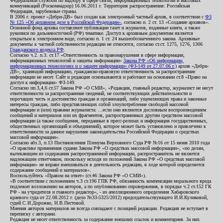
Федеральной службой по надзору в сфере связи, информационных технологий и массовых
коммуникаций (Роскомнадзор) 16.06.2011 г. Территория распространения: Российская
Федерация, зарубежные страны.
В 2006 г. проект «Дебри-ДВ» был создан как электронный частный архив, в соответствии с
ФЗ
№ 125 «Об архивном деле в Российской Федерации»
, согласно п. 2 ст. 13 «Создание архивов».
Основной фонд архива составляют публикации газет и журналов, изданные книги, а также
рукописи по дальневосточной (РФ) тематике. Доступ к архивным документам является
открытым в электронном виде, согласно п. 1 ст. 24 вышеобозначенного закона. Архивные
документы к частной собственности редакции не относятся, согласно ст.ст. 1275, 1276, 1306
Гражданского кодекса РФ
.
Согласно ч.2. п.3. ст.17 «Ответственность за правонарушения в сфере информации,
информационных технологий и защиты информации»
Закона РФ «Об информации,
информационных технологиях и о защите информации» (ФЗ-149 от 27.07.06 г.)
архив «Дебри-
ДВ», хранящий информацию, гражданско-правовую ответственность за распространение
информации не несет. Сайт и редакция основываются и работают на основании ст.8 «Право на
доступ к информации» ФЗ-149.
Согласно пп.3,4,6 ст.57 Закона РФ «О СМИ», «Редакция, главный редактор, журналист не несут
ответственности за распространение сведений, не соответствующих действительности и
порочащих честь и достоинство граждан и организаций, либо ущемляющих права и законные
интересы граждан, либо представляющих собой злоупотребление свободой массовой
информации и (или) правами журналиста: ...если они являются дословным воспроизведением
сообщений и материалов или их фрагментов, распространенных другим средством массовой
информации (а также сообщения, переданные в пресс-релизах и информация государственных,
общественных организаций и объединений), которое может быть установлено и привлечено к
ответственности за данное нарушение законодательства Российской Федерации о средствах
массовой информации».
Согласно абз.3, п.13 Постановления Пленума Верховного Суда РФ №16 от 15 июня 2010 года
«О практике применения судами Закона РФ «О средствах массовой информации», «по делам,
вытекающим из содержания распространенной информации, распространитель не является
надлежащим ответчиком, поскольку исходя из положений Закона РФ «О средствах массовой
информации» не вправе вмешиваться в деятельность редакции, в ходе которой определяется
содержание сообщений и материалов».
Воспользуйтесь «Правом на ответ» (ст.46 Закона РФ «О СМИ»).
«В соответствии с положением ч.3 ст.196 ГПК РФ, обязанность компенсации морального вреда
подлежит возложению на авторов, а по опубликованию опровержения, в порядке ч.2 ст.152 ГК
РФ - на учредителя и главного редактор», - из апелляционного определения Хабаровского
краевого суда от 22.08.2012 г. (дело №33-5325/2012) председательствующего И.И.Куликовой,
судей С.И.Дорожко, Н.В.Пестовой.
Мнения авторов материалов не всегда совпадают с позицией редакции. Редакция не вступает в
переписку с авторами.
Редакция не несет ответственность за содержание внешних ссылок и комментариев. За них