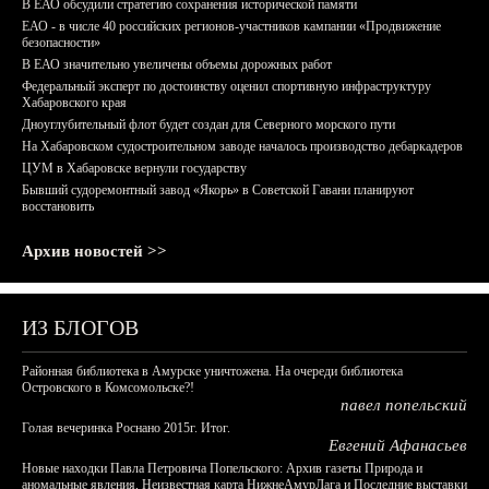
В ЕАО обсудили стратегию сохранения исторической памяти
ЕАО - в числе 40 российских регионов-участников кампании «Продвижение
безопасности»
В ЕАО значительно увеличены объемы дорожных работ
Федеральный эксперт по достоинству оценил спортивную инфраструктуру
Хабаровского края
Дноуглубительный флот будет создан для Северного морского пути
На Хабаровском судостроительном заводе началось производство дебаркадеров
ЦУМ в Хабаровске вернули государству
Бывший судоремонтный завод «Якорь» в Советской Гавани планируют
восстановить
Архив новостей >>
ИЗ БЛОГОВ
Районная библиотека в Амурске уничтожена. На очереди библиотека
Островского в Комсомольске?!
павел попельский
Голая вечеринка Роснано 2015г. Итог.
Евгений Афанасьев
Новые находки Павла Петровича Попельского: Архив газеты Природа и
аномальные явления, Неизвестная карта НижнеАмурЛага и Последние выставки