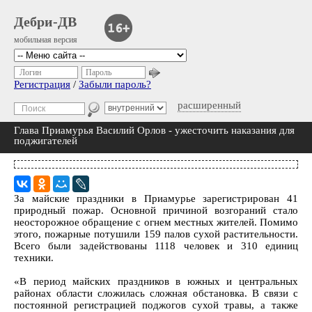
Дебри-ДВ
мобильная версия
Логин
Пароль
Регистрация
/
Забыли пароль?
расширенный
Глава Приамурья Василий Орлов - ужесточить наказания для
поджигателей
За майские праздники в Приамурье зарегистрирован 41
природный пожар. Основной причиной возгораний стало
неосторожное обращение с огнем местных жителей. Помимо
этого, пожарные потушили 159 палов сухой растительности.
Всего были задействованы 1118 человек и 310 единиц
техники.
«В период майских праздников в южных и центральных
районах области сложилась сложная обстановка. В связи с
постоянной регистрацией поджогов сухой травы, а также