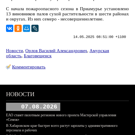
С начала пожароопасного сезона в Приамурье установлено
13 виновников палов сухой растительности в шести районах
и округах. Из них семеро - несовершеннолетние.
14.05.2025 08:51:00 +1100
Новости
,
Орлов Василий Александрович
,
Амурская
область
,
Благовещенск
Комментировать
НОВОСТИ
07.08.2026
ЕАО станет пилотным регионом нового проекта Мастерской управления
«Сенеж»
В Хабаровском крае быстрее всего растут зарплаты у административного
персонала и рабочих