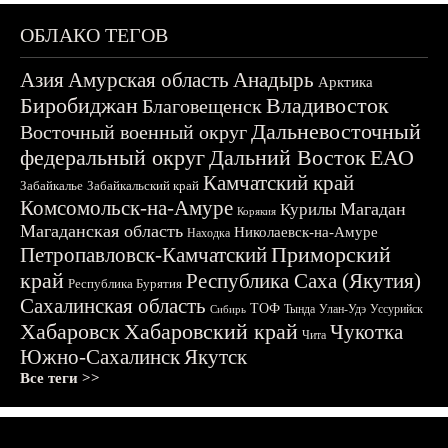
ОБЛАКО ТЕГОВ
Азия
Амурская область
Анадырь
Арктика
Биробиджан
Владивосток
Благовещенск
Дальневосточный
Восточный военный округ
федеральный округ
Дальний Восток
ЕАО
Камчатский край
Забайкалье
Забайкальский край
Комсомольск-на-Амуре
Магадан
Курилы
Корякия
Магаданская область
Николаевск-на-Амуре
Находка
Приморский
Петропавловск-Камчатский
край
Республика Саха (Якутия)
Республика Бурятия
Сахалинская область
ТОФ
Тында
Улан-Удэ
Уссурийск
Сибирь
Хабаровск
Хабаровский край
Чукотка
Чита
Южно-Сахалинск
Якутск
Все теги >>