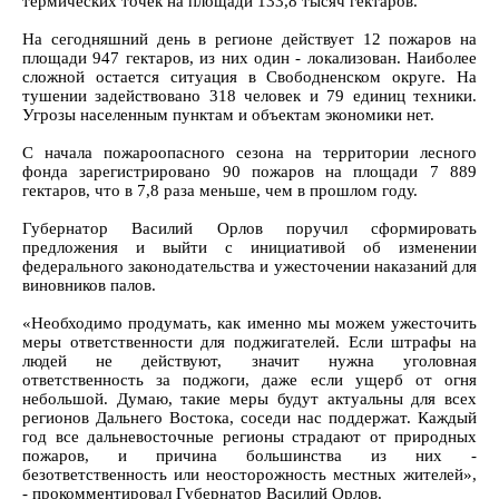
термических точек на площади 133,8 тысяч гектаров.
На сегодняшний день в регионе действует 12 пожаров на
площади 947 гектаров, из них один - локализован. Наиболее
сложной остается ситуация в Свободненском округе. На
тушении задействовано 318 человек и 79 единиц техники.
Угрозы населенным пунктам и объектам экономики нет.
С начала пожароопасного сезона на территории лесного
фонда зарегистрировано 90 пожаров на площади 7 889
гектаров, что в 7,8 раза меньше, чем в прошлом году.
Губернатор Василий Орлов поручил сформировать
предложения и выйти с инициативой об изменении
федерального законодательства и ужесточении наказаний для
виновников палов.
«Необходимо продумать, как именно мы можем ужесточить
меры ответственности для поджигателей. Если штрафы на
людей не действуют, значит нужна уголовная
ответственность за поджоги, даже если ущерб от огня
небольшой. Думаю, такие меры будут актуальны для всех
регионов Дальнего Востока, соседи нас поддержат. Каждый
год все дальневосточные регионы страдают от природных
пожаров, и причина большинства из них -
безответственность или неосторожность местных жителей»,
- прокомментировал Губернатор Василий Орлов.