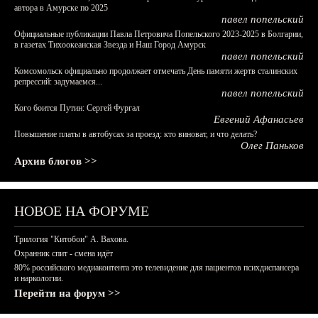
автора в Амурске по 2025
павел попельский
Официальные публикации Павла Петровича Попельского 2023-2025 в Болгарии,
в газетах Тихоокеанская Звезда и Наш Город Амурск
павел попельский
Комсомольск официально продолжает отмечать День памяти жертв сталинских
репрессий: задумаемся...
павел попельский
Кого боится Путин: Сергей Фургал
Евгений Афанасьев
Повышение платы в автобусах за проезд: кто виноват, и что делать?
Олег Паньков
Архив блогов >>
НОВОЕ НА ФОРУМЕ
Трилогия "Китобои" А. Вахова.
Охранник спит - смена идёт
80% российского медиаконтента это телевидение для пациентов психдиспансера
и наркологии.
Перейти на форум >>