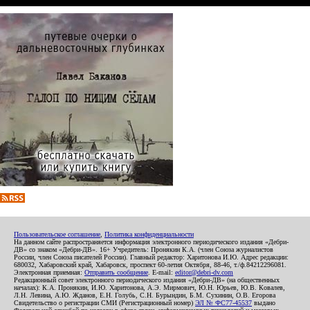
Пользовательское соглашение
,
Политика конфиденциальности
На данном сайте распространяется информация электронного периодического издания «Дебри-
ДВ» со знаком «Дебри-ДВ». 16+ Учредитель: Пронякин К.А. (член Союза журналистов
России, член Союза писателей России). Главный редактор: Харитонова И.Ю. Адрес редакции:
680032, Хабаровский край, Хабаровск, проспект 60-летия Октября, 88-46, т./ф.84212296081.
Электронная приемная:
Отправить сообщение
. E-mail:
editor@debri-dv.com
Редакционный совет электронного периодического издания «Дебри-ДВ» (на общественных
началах): К.А. Пронякин, И.Ю. Харитонова, А.Э. Мирмович, Ю.Н. Юрьев, Ю.В. Ковалев,
Л.Н. Левина, А.Ю. Жданов, Е.Н. Голубь, С.Н. Бурындин, Б.М. Сухинин, О.В. Егорова
Свидетельство о регистрации СМИ (Регистрационный номер)
ЭЛ № ФС77-45537
выдано