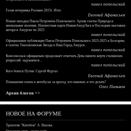
павел попельский
Голая вечеринка Роснано 2015г. Итог.
Евгений Афанасьев
Новые находки Павла Петровича Попельского: Архив газеты Природа и
аномальные явления, Неизвестная карта НижнеАмурЛага и Последние выставки
автора в Амурске по 2025
павел попельский
Официальные публикации Павла Петровича Попельского 2023-2025 в Болгарии,
в газетах Тихоокеанская Звезда и Наш Город Амурск
павел попельский
Комсомольск официально продолжает отмечать День памяти жертв сталинских
репрессий: задумаемся...
павел попельский
Кого боится Путин: Сергей Фургал
Евгений Афанасьев
Повышение платы в автобусах за проезд: кто виноват, и что делать?
Олег Паньков
Архив блогов >>
НОВОЕ НА ФОРУМЕ
Трилогия "Китобои" А. Вахова.