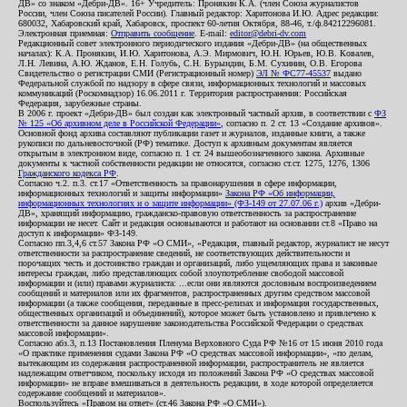
ДВ» со знаком «Дебри-ДВ». 16+ Учредитель: Пронякин К.А. (член Союза журналистов
России, член Союза писателей России). Главный редактор: Харитонова И.Ю. Адрес редакции:
680032, Хабаровский край, Хабаровск, проспект 60-летия Октября, 88-46, т./ф.84212296081.
Электронная приемная:
Отправить сообщение
. E-mail:
editor@debri-dv.com
Редакционный совет электронного периодического издания «Дебри-ДВ» (на общественных
началах): К.А. Пронякин, И.Ю. Харитонова, А.Э. Мирмович, Ю.Н. Юрьев, Ю.В. Ковалев,
Л.Н. Левина, А.Ю. Жданов, Е.Н. Голубь, С.Н. Бурындин, Б.М. Сухинин, О.В. Егорова
Свидетельство о регистрации СМИ (Регистрационный номер)
ЭЛ № ФС77-45537
выдано
Федеральной службой по надзору в сфере связи, информационных технологий и массовых
коммуникаций (Роскомнадзор) 16.06.2011 г. Территория распространения: Российская
Федерация, зарубежные страны.
В 2006 г. проект «Дебри-ДВ» был создан как электронный частный архив, в соответствии с
ФЗ
№ 125 «Об архивном деле в Российской Федерации»
, согласно п. 2 ст. 13 «Создание архивов».
Основной фонд архива составляют публикации газет и журналов, изданные книги, а также
рукописи по дальневосточной (РФ) тематике. Доступ к архивным документам является
открытым в электронном виде, согласно п. 1 ст. 24 вышеобозначенного закона. Архивные
документы к частной собственности редакции не относятся, согласно ст.ст. 1275, 1276, 1306
Гражданского кодекса РФ
.
Согласно ч.2. п.3. ст.17 «Ответственность за правонарушения в сфере информации,
информационных технологий и защиты информации»
Закона РФ «Об информации,
информационных технологиях и о защите информации» (ФЗ-149 от 27.07.06 г.)
архив «Дебри-
ДВ», хранящий информацию, гражданско-правовую ответственность за распространение
информации не несет. Сайт и редакция основываются и работают на основании ст.8 «Право на
доступ к информации» ФЗ-149.
Согласно пп.3,4,6 ст.57 Закона РФ «О СМИ», «Редакция, главный редактор, журналист не несут
ответственности за распространение сведений, не соответствующих действительности и
порочащих честь и достоинство граждан и организаций, либо ущемляющих права и законные
интересы граждан, либо представляющих собой злоупотребление свободой массовой
информации и (или) правами журналиста: ...если они являются дословным воспроизведением
сообщений и материалов или их фрагментов, распространенных другим средством массовой
информации (а также сообщения, переданные в пресс-релизах и информация государственных,
общественных организаций и объединений), которое может быть установлено и привлечено к
ответственности за данное нарушение законодательства Российской Федерации о средствах
массовой информации».
Согласно абз.3, п.13 Постановления Пленума Верховного Суда РФ №16 от 15 июня 2010 года
«О практике применения судами Закона РФ «О средствах массовой информации», «по делам,
вытекающим из содержания распространенной информации, распространитель не является
надлежащим ответчиком, поскольку исходя из положений Закона РФ «О средствах массовой
информации» не вправе вмешиваться в деятельность редакции, в ходе которой определяется
содержание сообщений и материалов».
Воспользуйтесь «Правом на ответ» (ст.46 Закона РФ «О СМИ»).