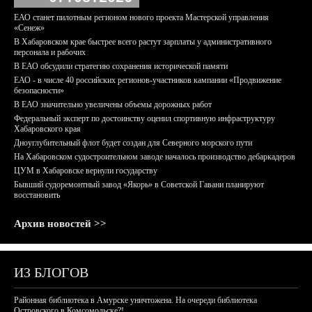
ЕАО станет пилотным регионом нового проекта Мастерской управления
«Сенеж»
В Хабаровском крае быстрее всего растут зарплаты у административного
персонала и рабочих
В ЕАО обсудили стратегию сохранения исторической памяти
ЕАО - в числе 40 российских регионов-участников кампании «Продвижение
безопасности»
В ЕАО значительно увеличены объемы дорожных работ
Федеральный эксперт по достоинству оценил спортивную инфраструктуру
Хабаровского края
Дноуглубительный флот будет создан для Северного морского пути
На Хабаровском судостроительном заводе началось производство дебаркадеров
ЦУМ в Хабаровске вернули государству
Бывший судоремонтный завод «Якорь» в Советской Гавани планируют
восстановить
Архив новостей >>
ИЗ БЛОГОВ
Районная библиотека в Амурске уничтожена. На очереди библиотека
Островского в Комсомольске?!