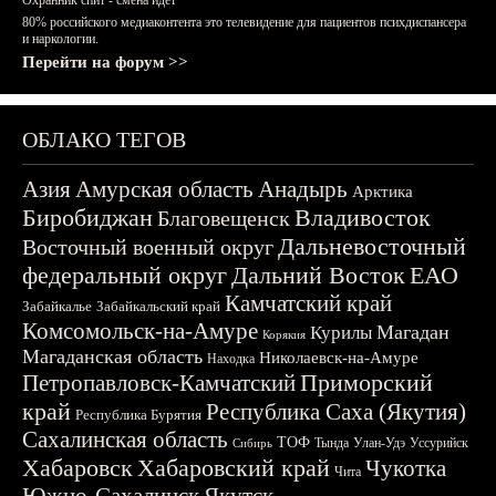
Охранник спит - смена идёт
80% российского медиаконтента это телевидение для пациентов психдиспансера
и наркологии.
Перейти на форум >>
ОБЛАКО ТЕГОВ
Азия
Амурская область
Анадырь
Арктика
Биробиджан
Владивосток
Благовещенск
Дальневосточный
Восточный военный округ
федеральный округ
Дальний Восток
ЕАО
Камчатский край
Забайкалье
Забайкальский край
Комсомольск-на-Амуре
Магадан
Курилы
Корякия
Магаданская область
Николаевск-на-Амуре
Находка
Приморский
Петропавловск-Камчатский
край
Республика Саха (Якутия)
Республика Бурятия
Сахалинская область
ТОФ
Тында
Улан-Удэ
Уссурийск
Сибирь
Хабаровск
Хабаровский край
Чукотка
Чита