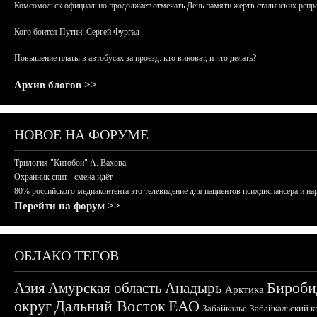
Комсомольск официально продолжает отмечать День памяти жертв сталинских репрес
Кого боится Путин: Сергей Фургал
Повышение платы в автобусах за проезд: кто виноват, и что делать?
Архив блогов >>
НОВОЕ НА ФОРУМЕ
Трилогия "Китобои" А. Вахова.
Охранник спит - смена идёт
80% российского медиаконтента это телевидение для пациентов психдиспансера и на
Перейти на форум >>
ОБЛАКО ТЕГОВ
Бироби
Азия
Амурская область
Анадырь
Арктика
округ
Дальний Восток
ЕАО
Забайкалье
Забайкальский к