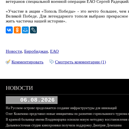
ветеранов специальной военной операции ЕАО Сергей Радецкий
«Участие в акции «Тополь Победы» - это нечто большее, чем 
Великой Победе. Для легендарного тополя выбрано прекрасное 
жить частичка нашей истории».
Новости
,
Биробиджан
,
ЕАО
Комментировать
Смотреть комментарии (1)
НОВОСТИ
06.08.2026
На Русском острове продолжается создание инфраструктуры для инноваций
Олег Кожемяко представил новые инициативы по развитию горнолыжного туризма 
В краевой больнице имени Владимирцева освоили новую методику восстановления п
Дальневосточная студия кинохроники получила поддержку Дмитрия Демешина