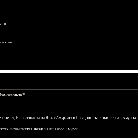
кого
ого края
 Комсомольске?!
 явления, Неизвестная карта НижнеАмурЛага и Последние выставки автора в Амурске 
азетах Тихоокеанская Звезда и Наш Город Амурск