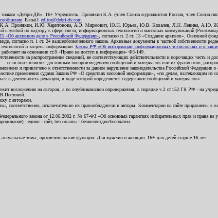
о знаком «Дебри-ДВ». 16+ Учредитель: Пронякин К.А. (член Союза журналистов России, член Союза писа
 сообщение
. E-mail:
editor@debri-dv.com
): К.А. Пронякин, И.Ю. Харитонова, А.Э. Мирмович, Ю.Н. Юрьев, Ю.В. Ковалев, Л.Н. Левина, А.Ю. Ж
 службой по надзору в сфере связи, информационных технологий и массовых коммуникаций (Роскомнадзо
5 «Об архивном деле в Российской Федерации»
, согласно п. 2 ст. 13 «Создание архивов». Основной фон
е, согласно п. 1 ст. 24 вышеобозначенного закона. Архивные документы к частной собственности редакци
ых технологий и защиты информации»
Закона РФ «Об информации, информационных технологиях и о защите
и работают на основании ст.8 «Право на доступ к информации» ФЗ-149.
етственности за распространение сведений, не соответствующих действительности и порочащих честь и д
 ...если они являются дословным воспроизведением сообщений и материалов или их фрагментов, распро
новлено и привлечено к ответственности за данное нарушение законодательства Российской Федерации о
актике применения судами Закона РФ «О средствах массовой информации», «по делам, вытекающим из со
ся в деятельность редакции, в ходе которой определяется содержание сообщений и материалов».
жит возложению на авторов, а по опубликованию опровержения, в порядке ч.2 ст.152 ГК РФ - на учредит
.В.Пестовой.
ску с авторами.
енны, соответственно, исключительно их правообладатели и авторы. Комментарии на сайте приравнены к
дерального закона от 12.06.2002 г. № 67-ФЗ «Об основных гарантиях избирательных прав и права на уча
дование) - едино - сайт, без оплаты - безвозмездно/бесплатно.
 актуальные темы, просветительские функции. Для мужчин и женщин. 16+ для детей старше 16 лет.