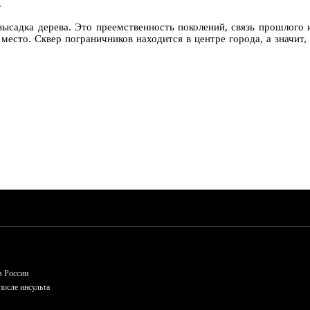
.
высадка дерева. Это преемственность поколений, связь прошлого 
место. Сквер пограничников находится в центре города, а значит,
в России
осле инсульта