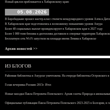
Новый циклон приближается к Хабаровскому краю
05.08.2026
В Биробиджане прошел мастер-класс стилиста международного уровня Алекса Датс
В Хабаровском крае подготовились к возможному повышению уровня Амура
Более 40 социальных выплат проиндексируют в Хабаровском крае в 2027 году
Более 1 000 тонн бензина и дизтоплива доставили в северные территории Хабаровск
Бесплатную сеть Wi-Fi запустили на площади имени Ленина в Хабаровске
Архив новостей >>
ИЗ БЛОГОВ
Районная библиотека в Амурске уничтожена. На очереди библиотека Островского в
Голая вечеринка Роснано 2015г. Итог.
Новые находки Павла Петровича Попельского: Архив газеты Природа и аномальные
Официальные публикации Павла Петровича Попельского 2023-2025 в Болгарии, в г