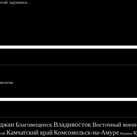
сий: задумаемся...
ркологии.
джан
Владивосток
Благовещенск
Восточный воен
Камчатский край
Комсомольск-на-Амуре
К
рай
Корякия