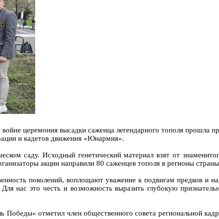
й войне церемония высадки саженца легендарного тополя прошла п
ерации и кадетов движения «Юнармия».
ском саду. Исходный генетический материал взят от знаменито
ганизаторы акции направили 80 саженцев тополя в регионы страны,
енность поколений, воплощают уважение к подвигам предков и н
 Для нас это честь и возможность выразить глубокую признатель
ль Победы» отметил член общественного совета региональной кад