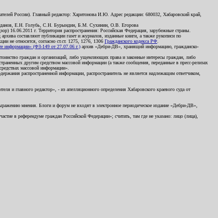
телей России). Главный редактор: Харитонова И.Ю. Адрес редакции: 680032, Хабаровский край,
данов, Е.Н. Голубь, С.Н. Бурындин, Б.М. Сухинин, О.В. Егорова
р) 16.06.2011 г. Территория распространения: Российская Федерация, зарубежные страны.
д архива составляют публикации газет и журналов, изданные книги, а также рукописи по
и не относятся, согласно ст.ст. 1275, 1276, 1306
Гражданского кодекса РФ
.
 информации» (ФЗ-149 от 27.07.06 г.)
архив «Дебри-ДВ», хранящий информацию, гражданско-
остоинство граждан и организаций, либо ущемляющих права и законные интересы граждан, либо
страненных другим средством массовой информации (а также сообщения, переданные в пресс-релизах
 средствах массовой информации».
держания распространенной информации, распространитель не является надлежащим ответчиком,
еля и главного редактор», - из апелляционного определения Хабаровского краевого суда от
 выражению мнения. Блоги и форум не входят в электронное периодическое издание «Дебри-ДВ»,
стие в референдуме граждан Российской Федерации»; считать, там где не указано: лицо (лица),